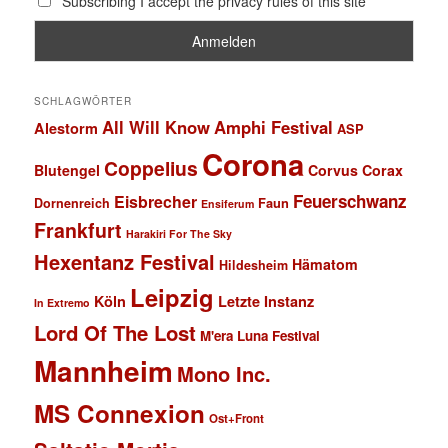
Subscribing I accept the privacy rules of this site
SCHLAGWÖRTER
All Will Know
Amphi Festival
Alestorm
ASP
Corona
Coppelius
Blutengel
Corvus Corax
Feuerschwanz
Eisbrecher
Faun
Dornenreich
Ensiferum
Frankfurt
Harakiri For The Sky
Hexentanz Festival
Hämatom
Hildesheim
Leipzig
Köln
Letzte Instanz
In Extremo
Lord Of The Lost
M'era Luna Festival
Mannheim
Mono Inc.
MS Connexion
Ost+Front