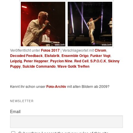
Veröffentlicht unter
Fotos 2017
|
Verschlagwortet mit
Chrom
,
Decoded Feedback
,
Eisfabrik
,
Ensemble Origo
,
Funker Vogt
,
Leipzig
,
Peter Heppner
,
Psyclon Nine
,
Red Cell
,
S.P.O.C.K
,
Skinny
Puppy
,
Suicide Commando
,
Wave Gotik Treffen
Kennt ihr schon unser
Foto-Archiv
mit alten Bildern ab 2009?
NEWSLETTER
Email