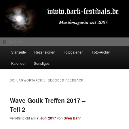
Zum
Zum
Musikmagazin seit 2005
primären
sekundären
Inhalt
Inhalt
springen
springen
DARK-FESTIVALS.DE
Suchen
Hauptmenü
Startseite
Rezensionen
Fotogalerien
Foto-Archiv
Kalender
Sonstiges
SCHLAGWORTARCHIV:
DECODED FEEDBACK
Wave Gotik Treffen 2017 –
Teil 2
Veröffentlicht am
7. Juni 2017
von
Sven Bähr