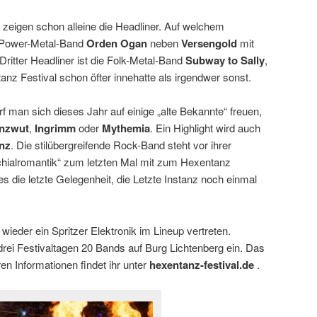
, zeigen schon alleine die Headliner. Auf welchem
e Power-Metal-Band
Orden Ogan
neben
Versengold
mit
Dritter Headliner ist die Folk-Metal-Band
Subway to Sally
,
anz Festival schon öfter innehatte als irgendwer sonst.
rf man sich dieses Jahr auf einige „alte Bekannte“ freuen,
nzwut
,
Ingrimm
oder
Mythemia
. Ein Highlight wird auch
anz
. Die stilübergreifende Rock-Band steht vor ihrer
achialromantik“ zum letzten Mal mit zum Hexentanz
ies die letzte Gelegenheit, die Letzte Instanz noch einmal
 wieder ein Spritzer Elektronik im Lineup vertreten.
drei Festivaltagen 20 Bands auf Burg Lichtenberg ein. Das
en Informationen findet ihr unter
hexentanz-festival.de
.