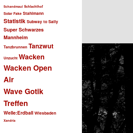
Schlachthof
Schandmaul
Stahlmann
Solar Fake
Statistik
Subway to Sally
Super Schwarzes
Mannheim
Tanzwut
Tanzbrunnen
Wacken
Unzucht
Wacken Open
Air
Wave Gotik
Treffen
Welle:Erdball
Wiesbaden
Xandria