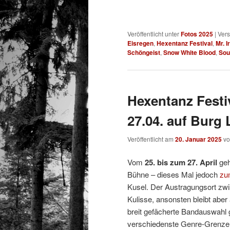
Veröffentlicht unter
Fotos 2025
|
Vers
Eisregen
,
Hexentanz Festival
,
Mr. I
Schöngeist
,
Snow White Blood
,
Sou
Hexentanz Festi
27.04. auf Burg
Veröffentlicht am
20. Januar 2025
v
Vom
25. bis zum 27. April
geh
Bühne – dieses Mal jedoch
zu
Kusel. Der Austragungsort zwis
Kulisse, ansonsten bleibt aber
breit gefächerte Bandauswahl gi
verschiedenste Genre-Grenze