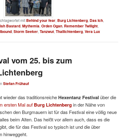
chlagwortet mit
Behind your fear
,
Burg Lichtenberg
,
Das Ich
,
rish Bastard
,
Mythemia
,
Orden Ogan
,
Remember Twilight
,
lbound
,
Storm Seeker
,
Tanzwut
,
Thallichtenberg
,
Vera Lux
val vom 25. bis zum
 Lichtenberg
on
Stefan Frühauf
t wieder das traditionsreiche
Hexentanz Festival
über die
m ersten Mal auf
Burg Lichtenberg
in der Nähe von
chen den Burgmauern ist für das Festival eine völlig neue
 alles beim Alten. Das heißt vor allem auch, dass es die
bt, die für das Festival so typisch ist und die über
n hinweggeht.