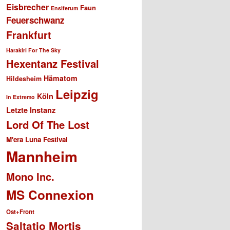
Eisbrecher
Faun
Ensiferum
Feuerschwanz
Frankfurt
Harakiri For The Sky
Hexentanz Festival
Hämatom
Hildesheim
Leipzig
Köln
In Extremo
Letzte Instanz
Lord Of The Lost
M'era Luna Festival
Mannheim
Mono Inc.
MS Connexion
Ost+Front
Saltatio Mortis