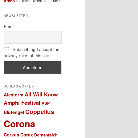
Archiv
mit alten Bildern ab 2009?
NEWSLETTER
Email
Subscribing I accept the
privacy rules of this site
SCHLAGWÖRTER
All Will Know
Alestorm
Amphi Festival
ASP
Coppelius
Blutengel
Corona
Corvus Corax
Dornenreich