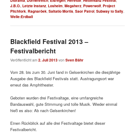
Diorama
,
Dornenreich
,
Eisregen
,
Heretoir
,
Hexentanz Festival
,
J.B.O.
,
Letzte Instanz
,
Losheim
,
Megaherz
,
Powerwolf
,
Project
Pitchfork
,
Ragnaröek
,
Saltatio Mortis
,
Saor Patrol
,
Subway to Sally
,
Welle:Erdball
Blackfield Festival 2013 –
Festivalbericht
Veröffentlicht am
2. Juli 2013
von
Sven Bähr
Vom 28. bis zum 30. Juni fand in Gelsenkirchen die diesjährige
Ausgabe des Blackfield Festivals statt. Austragungsort war
erneut das Amphitheater.
Geboten wurden drei Festivaltage, eine umfangreiche
Bandauswahl, gute Stimmung und tolle Musik. Wieder einmal
hieß es also: Ab nach Gelsenkirchen!
Einen Rückblick auf alle drei Festivaltage bietet dieser
Festivalbericht.