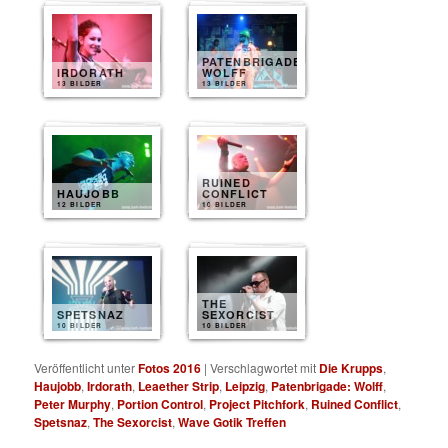
PATENBRIGADE
IRDORATH
WOLFF
13 BILDER
13 BILDER
RUINED
HAUJOBB
CONFLICT
12 BILDER
10 BILDER
THE
SPETSNAZ
SEXORCIST
10 BILDER
10 BILDER
Veröffentlicht unter
Fotos 2016
|
Verschlagwortet mit
Die Krupps
,
Haujobb
,
Irdorath
,
Leaether Strip
,
Leipzig
,
Patenbrigade: Wolff
,
Peter Murphy
,
Portion Control
,
Project Pitchfork
,
Ruined Conflict
,
Spetsnaz
,
The Sexorcist
,
Wave Gotik Treffen