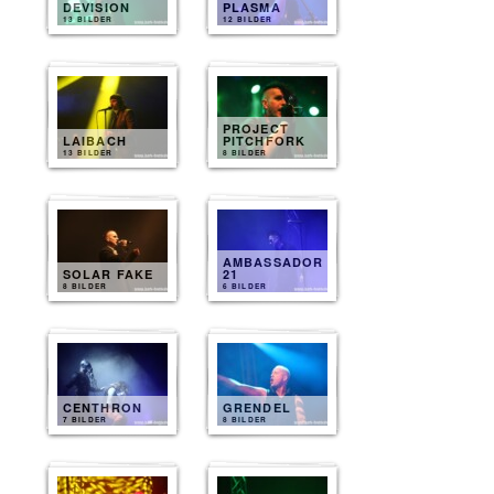
DEVISION
PLASMA
13 BILDER
12 BILDER
PROJECT
LAIBACH
PITCHFORK
13 BILDER
8 BILDER
AMBASSADOR
SOLAR FAKE
21
8 BILDER
6 BILDER
CENTHRON
GRENDEL
7 BILDER
8 BILDER