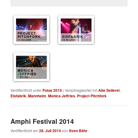
PROJECT
PITCHFORK
EISFABRIK
15 BILDER
10 BILDER
MONICA
JEFFRIES
8 BILDER
Veröffentlicht unter
Fotos 2015
|
Verschlagwortet mit
Alte Seilerei
,
Eisfabrik
,
Mannheim
,
Monica Jeffries
,
Project Pitchfork
Amphi Festival 2014
Veröffentlicht am
28. Juli 2014
von
Sven Bähr