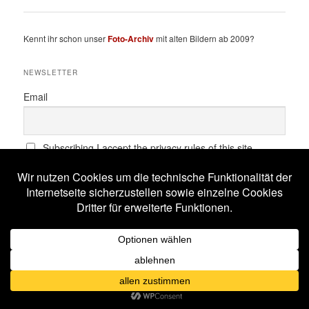
Kennt ihr schon unser
Foto-Archiv
mit alten Bildern ab 2009?
NEWSLETTER
Email
Subscribing I accept the privacy rules of this site
SCHLAGWÖRTER
All Will Know
Amphi Festival
Alestorm
ASP
Corona
Coppelius
Blutengel
Corvus Corax
Feuerschwanz
Eisbrecher
Faun
Dornenreich
Ensiferum
Frankfurt
Harakiri For The Sky