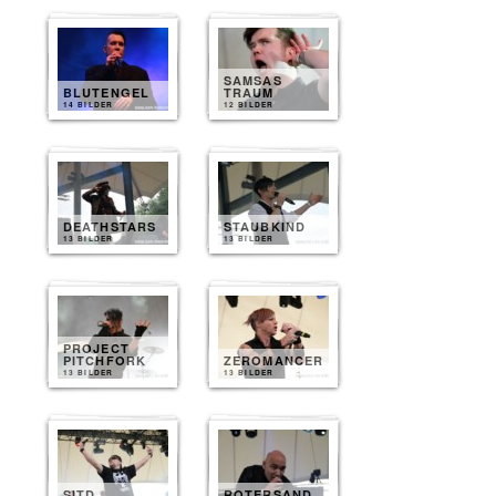
SAMSAS
BLUTENGEL
TRAUM
14 BILDER
12 BILDER
DEATHSTARS
STAUBKIND
13 BILDER
13 BILDER
PROJECT
PITCHFORK
ZEROMANCER
13 BILDER
13 BILDER
SITD
ROTERSAND