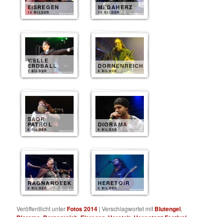
EISREGEN
MEGAHERZ
10 BILDER
10 BILDER
WELLE
ERDBALL
DORNENREICH
7 BILDER
6 BILDER
SAOR
PATROL
DIORAMA
6 BILDER
6 BILDER
RAGNAROEEK
HERETOIR
6 BILDER
5 BILDER
Veröffentlicht unter
Fotos 2014
|
Verschlagwortet mit
Blutengel
,