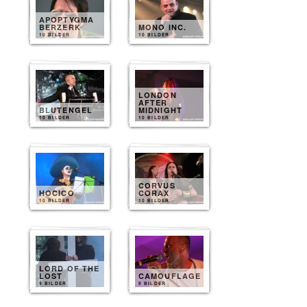
APOPTYGMA
BERZERK
MONO INC.
10 BILDER
10 BILDER
LONDON
AFTER
BLUTENGEL
MIDNIGHT
10 BILDER
10 BILDER
CORVUS
HOCICO
CORAX
10 BILDER
10 BILDER
LORD OF THE
LOST
CAMOUFLAGE
9 BILDER
8 BILDER