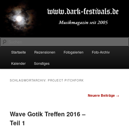
Zum
Zum
Musikmagazin seit 2005
primären
sekundären
Inhalt
Inhalt
springen
springen
DARK-FESTIVALS.DE
Suchen
Hauptmenü
Startseite
Rezensionen
Fotogalerien
Foto-Archiv
Kalender
Sonstiges
SCHLAGWORTARCHIV:
PROJECT PITCHFORK
Beitragsnavigation
Neuere Beiträge
→
Wave Gotik Treffen 2016 –
Teil 1