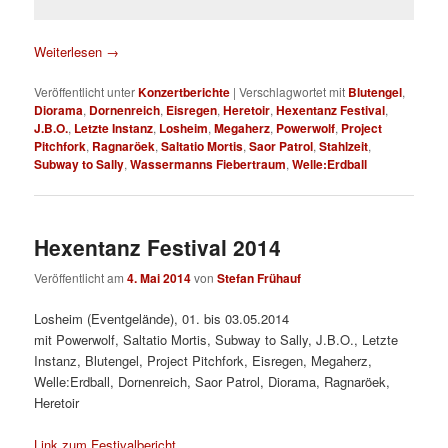
Weiterlesen
→
Veröffentlicht unter
Konzertberichte
|
Verschlagwortet mit
Blutengel
,
Diorama
,
Dornenreich
,
Eisregen
,
Heretoir
,
Hexentanz Festival
,
J.B.O.
,
Letzte Instanz
,
Losheim
,
Megaherz
,
Powerwolf
,
Project
Pitchfork
,
Ragnaröek
,
Saltatio Mortis
,
Saor Patrol
,
Stahlzeit
,
Subway to Sally
,
Wassermanns Fiebertraum
,
Welle:Erdball
Hexentanz Festival 2014
Veröffentlicht am
4. Mai 2014
von
Stefan Frühauf
Losheim (Eventgelände), 01. bis 03.05.2014
mit Powerwolf, Saltatio Mortis, Subway to Sally, J.B.O., Letzte
Instanz, Blutengel, Project Pitchfork, Eisregen, Megaherz,
Welle:Erdball, Dornenreich, Saor Patrol, Diorama, Ragnaröek,
Heretoir
Link zum Festivalbericht