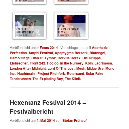
5 BILDER
5 BILDER
THE
IN THE
EXPLODING
NURSERY
BOY
5 BILDER
5 BILDER
Veröffentlicht unter
Fotos 2014
|
Verschlagwortet mit
Aesthetic
Perfection
,
Amphi Festival
,
Apoptygma Berzerk
,
Blutengel
,
Camouflage
,
Clan Of Xymox
,
Corvus Corax
,
Die Krupps
,
Eisbrecher
,
Front 242
,
Hocico
,
In the Nursery
,
Köln
,
Lacrimosa
,
London After Midnight
,
Lord Of The Lost
,
Mesh
,
Midge Ure
,
Mono
Inc.
,
Nachtmahr
,
Project Pitchfork
,
Rotersand
,
Solar Fake
,
Tanzbrunnen
,
The Exploding Boy
,
The Klinik
Hexentanz Festival 2014 –
Festivalbericht
Veröffentlicht am
4. Mai 2014
von
Stefan Frühauf