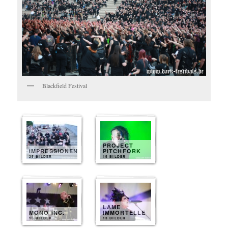
Blackfield Festival
PROJECT
IMPRESSIONEN
PITCHFORK
25 BILDER
15 BILDER
LAME
MONO INC.
IMMORTELLE
15 BILDER
13 BILDER