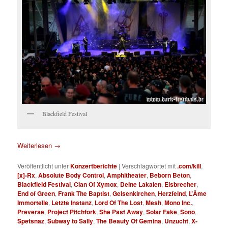
Blackfield Festival
Weiterlesen
→
Veröffentlicht unter
Konzertberichte
|
Verschlagwortet mit
.com/kill
,
[x]-Rx
,
Absolute Body Control
,
Amphitheater
,
Beborn Beton
,
Blackfield Festival
,
Clan Of Xymox
,
Deine Lakaien
,
Eisbrecher
,
End of Green
,
Frank The Baptist
,
Gelsenkirchen
,
Herzfeind
,
L’Âme
Immortelle
,
Letzte Instanz
,
Lord Of The Lost
,
Mesh
,
Mono Inc.
,
Preverse
,
Project Pitchfork
,
She Past Away
,
Solar Fake
,
Sono
,
Spetsnaz
,
Subway to Sally
,
The Beauty Of Gemina
,
Unzucht
,
X-