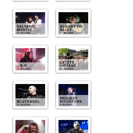
SALTATIO
SUBWAY TO
MORTIS
SALLY
15 BILDER
15 BILDER
LETZTE
J.B.O.
INSTANZ
12 BILDER
12 BILDER
PROJECT
BLUTENGEL
PITCHFORK
11 BILDER
9 BILDER