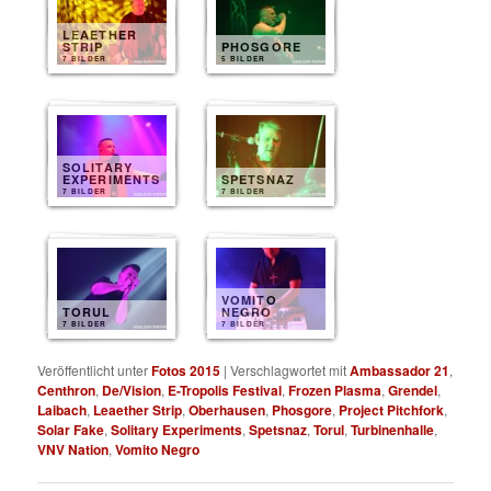
LEAETHER
STRIP
PHOSGORE
7 BILDER
5 BILDER
SOLITARY
EXPERIMENTS
SPETSNAZ
7 BILDER
7 BILDER
VOMITO
TORUL
NEGRO
7 BILDER
7 BILDER
Veröffentlicht unter
Fotos 2015
|
Verschlagwortet mit
Ambassador 21
,
Centhron
,
De/Vision
,
E-Tropolis Festival
,
Frozen Plasma
,
Grendel
,
Laibach
,
Leaether Strip
,
Oberhausen
,
Phosgore
,
Project Pitchfork
,
Solar Fake
,
Solitary Experiments
,
Spetsnaz
,
Torul
,
Turbinenhalle
,
VNV Nation
,
Vomito Negro