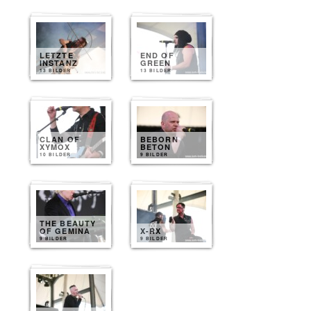
LETZTE
END OF
INSTANZ
GREEN
13 BILDER
13 BILDER
CLAN OF
BEBORN
XYMOX
BETON
10 BILDER
9 BILDER
THE BEAUTY
OF GEMINA
X-RX
9 BILDER
9 BILDER