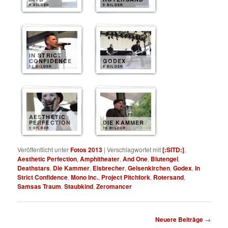
9 BILDER
9 BILDER
IN STRICT
CONFIDENCE
GODEX
12 BILDER
8 BILDER
AESTHETIC
PERFECTION
DIE KAMMER
9 BILDER
10 BILDER
Veröffentlicht unter
Fotos 2013
|
Verschlagwortet mit
[:SITD:]
,
Aesthetic Perfection
,
Amphitheater
,
And One
,
Blutengel
,
Deathstars
,
Die Kammer
,
Eisbrecher
,
Gelsenkirchen
,
Godex
,
In
Strict Confidence
,
Mono Inc.
,
Project Pitchfork
,
Rotersand
,
Samsas Traum
,
Staubkind
,
Zeromancer
Beitragsnavigation
Neuere Beiträge
→