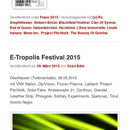
HERZFEIND
7 BILDER
Veröffentlicht unter
Fotos 2015
|
Verschlagwortet mit
[x]-Rx
,
Amphitheater
,
Beborn Beton
,
Blackfield Festival
,
Clan Of Xymox
,
End of Green
,
Gelsenkirchen
,
Herzfeind
,
L’Âme Immortelle
,
Letzte
Instanz
,
Mono Inc.
,
Project Pitchfork
,
The Beauty Of Gemina
E-Tropolis Festival 2015
Veröffentlicht am
29. März 2015
von
Sven Bähr
Oberhausen (Turbinenhalle), 28.03.2015
mit VNV Nation, De/Vision, Frozen Plasma, Laibach, Project
Pitchfork, Solar Fake, Ambassador 21, Centhron, Grendel,
Leaether Strip, Phosgore, Solitary Experiments, Spetsnaz, Torul,
Vomito Negro