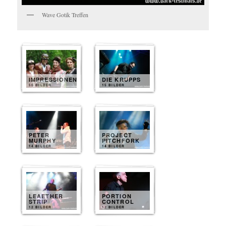
Wave Gotik Treffen
IMPRESSIONEN
DIE KRUPPS
50 BILDER
15 BILDER
PETER
PROJECT
MURPHY
PITCHFORK
14 BILDER
14 BILDER
LEAETHER
PORTION
STRIP
CONTROL
12 BILDER
12 BILDER