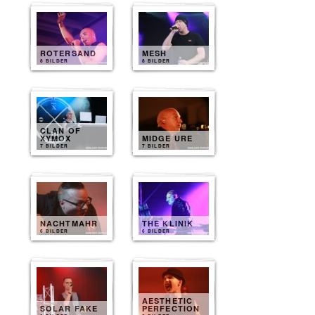
ROTERSAND
MESH
8 BILDER
8 BILDER
CLAN OF
XYMOX
MIDGE URE
7 BILDER
7 BILDER
NACHTMAHR
THE KLINIK
6 BILDER
6 BILDER
AESTHETIC
SOLAR FAKE
PERFECTION