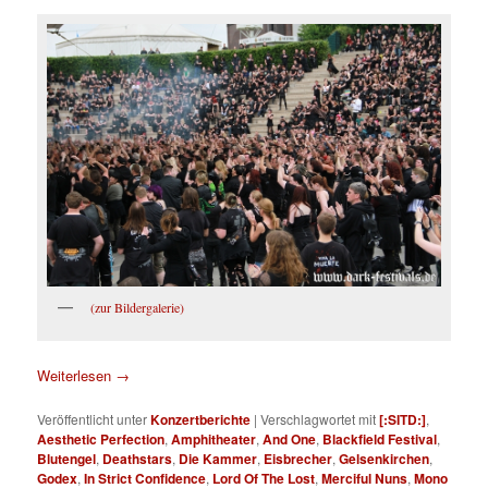
(zur Bildergalerie)
Weiterlesen
→
Veröffentlicht unter
Konzertberichte
|
Verschlagwortet mit
[:SITD:]
,
Aesthetic Perfection
,
Amphitheater
,
And One
,
Blackfield Festival
,
Blutengel
,
Deathstars
,
Die Kammer
,
Eisbrecher
,
Gelsenkirchen
,
Godex
,
In Strict Confidence
,
Lord Of The Lost
,
Merciful Nuns
,
Mono