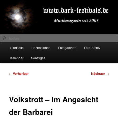
Zum
Musikmagazin seit 2005
primären
Inhalt
springen
DARK-FESTIVALS.DE
Suchen
Hauptmenü
Startseite
Rezensionen
Fotogalerien
Foto-Archiv
Kalender
Sonstiges
Beitragsnavigation
←
Vorheriger
Nächster
→
Volkstrott – Im Angesicht
der Barbarei