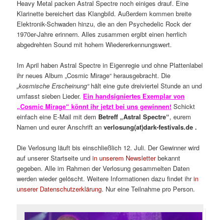
Heavy Metal packen Astral Spectre noch einiges drauf. Eine
Klarinette bereichert das Klangbild. Außerdem kommen breite
Elektronik-Schwaden hinzu, die an den Psychedelic Rock der
1970er-Jahre erinnern. Alles zusammen ergibt einen herrlich
abgedrehten Sound mit hohem Wiedererkennungswert.
Im April haben Astral Spectre in Eigenregie und ohne Plattenlabel
ihr neues Album „Cosmic Mirage“ herausgebracht. Die
„kosmische Erscheinung“
hält eine gute dreiviertel Stunde an und
umfasst sieben Lieder.
Ein handsigniertes Exemplar von
„Cosmic Mirage“ könnt ihr jetzt bei uns gewinnen!
Schickt
einfach eine E-Mail mit dem
Betreff „Astral Spectre“
, eurem
Namen und eurer Anschrift an
verlosung(at)dark-festivals.de .
Die Verlosung läuft bis einschließlich 12. Juli. Der Gewinner wird
auf unserer Startseite und
in unserem Newsletter
bekannt
gegeben. Alle im Rahmen der Verlosung gesammelten Daten
werden wieder gelöscht. Weitere Informationen dazu findet ihr
in
unserer Datenschutzerklärung
. Nur eine Teilnahme pro Person.