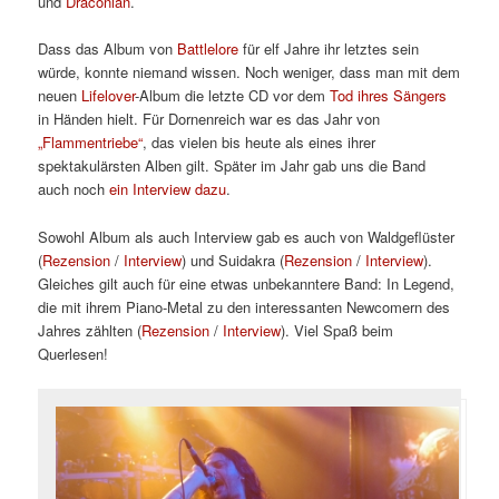
und
Draconian
.
Dass das Album von
Battlelore
für elf Jahre ihr letztes sein
würde, konnte niemand wissen. Noch weniger, dass man mit dem
neuen
Lifelover
-Album die letzte CD vor dem
Tod ihres Sängers
in Händen hielt. Für Dornenreich war es das Jahr von
„Flammentriebe“
, das vielen bis heute als eines ihrer
spektakulärsten Alben gilt. Später im Jahr gab uns die Band
auch noch
ein Interview dazu
.
Sowohl Album als auch Interview gab es auch von Waldgeflüster
(
Rezension
/
Interview
) und Suidakra (
Rezension
/
Interview
).
Gleiches gilt auch für eine etwas unbekanntere Band: In Legend,
die mit ihrem Piano-Metal zu den interessanten Newcomern des
Jahres zählten (
Rezension
/
Interview
). Viel Spaß beim
Querlesen!