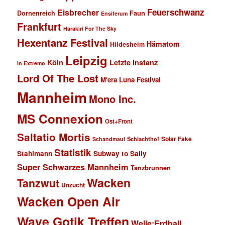
Feuerschwanz
Eisbrecher
Faun
Dornenreich
Ensiferum
Frankfurt
Harakiri For The Sky
Hexentanz Festival
Hämatom
Hildesheim
Leipzig
Köln
Letzte Instanz
In Extremo
Lord Of The Lost
M'era Luna Festival
Mannheim
Mono Inc.
MS Connexion
Ost+Front
Saltatio Mortis
Solar Fake
Schlachthof
Schandmaul
Statistik
Stahlmann
Subway to Sally
Super Schwarzes Mannheim
Tanzbrunnen
Wacken
Tanzwut
Unzucht
Wacken Open Air
Wave Gotik Treffen
Welle:Erdball