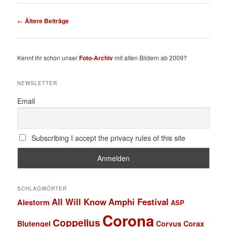
Beitragsnavigation
←
Ältere Beiträge
Kennt ihr schon unser
Foto-Archiv
mit alten Bildern ab 2009?
NEWSLETTER
Email
Subscribing I accept the privacy rules of this site
SCHLAGWÖRTER
All Will Know
Amphi Festival
Alestorm
ASP
Corona
Coppelius
Blutengel
Corvus Corax