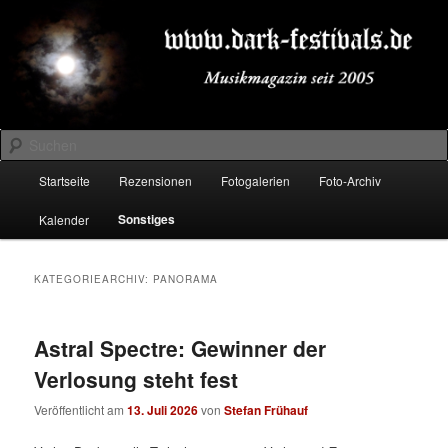
Zum
Zum
Musikmagazin seit 2005
primären
sekundären
Inhalt
Inhalt
springen
springen
DARK-FESTIVALS.DE
Suchen
Hauptmenü
Startseite
Rezensionen
Fotogalerien
Foto-Archiv
Sonstiges
Kalender
KATEGORIEARCHIV:
PANORAMA
Astral Spectre: Gewinner der
Verlosung steht fest
Veröffentlicht am
13. Juli 2026
von
Stefan Frühauf