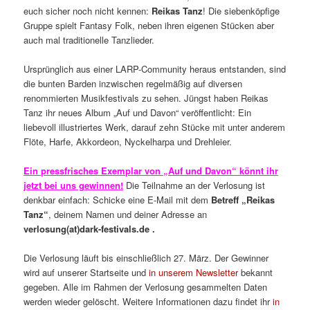
euch sicher noch nicht kennen:
Reikas Tanz
! Die siebenköpfige
Gruppe spielt Fantasy Folk, neben ihren eigenen Stücken aber
auch mal traditionelle Tanzlieder.
Ursprünglich aus einer LARP-Community heraus entstanden, sind
die bunten Barden inzwischen regelmäßig auf diversen
renommierten Musikfestivals zu sehen. Jüngst haben Reikas
Tanz ihr neues Album „Auf und Davon“ veröffentlicht: Ein
liebevoll illustriertes Werk, darauf zehn Stücke mit unter anderem
Flöte, Harfe, Akkordeon, Nyckelharpa und Drehleier.
Ein pressfrisches Exemplar von „Auf und Davon“ könnt ihr
jetzt bei uns gewinnen!
Die Teilnahme an der Verlosung ist
denkbar einfach: Schicke eine E-Mail mit dem
Betreff „Reikas
Tanz“
, deinem Namen und deiner Adresse an
verlosung(at)dark-festivals.de .
Die Verlosung läuft bis einschließlich 27. März. Der Gewinner
wird auf unserer Startseite und
in unserem Newsletter
bekannt
gegeben. Alle im Rahmen der Verlosung gesammelten Daten
werden wieder gelöscht. Weitere Informationen dazu findet ihr
in