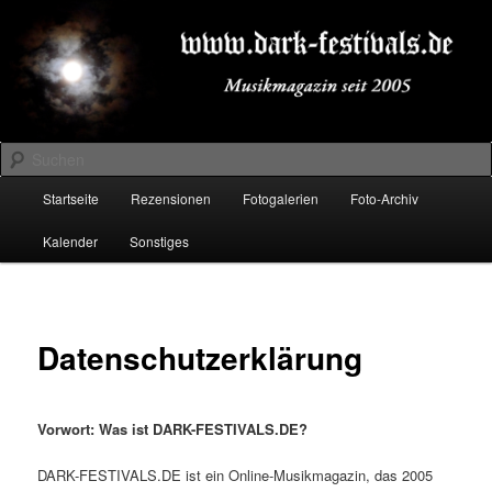
Zum
Musikmagazin seit 2005
primären
Inhalt
springen
DARK-FESTIVALS.DE
Suchen
Hauptmenü
Startseite
Rezensionen
Fotogalerien
Foto-Archiv
Kalender
Sonstiges
Datenschutzerklärung
Vorwort: Was ist DARK-FESTIVALS.DE?
DARK-FESTIVALS.DE ist ein Online-Musikmagazin, das 2005