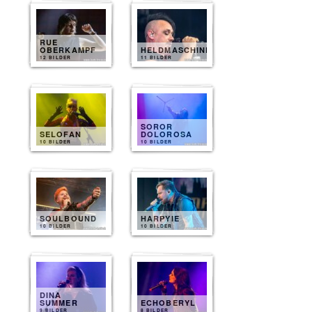
RUE
OBERKAMPF
HELDMASCHINE
12 BILDER
11 BILDER
SOROR
SELOFAN
DOLOROSA
10 BILDER
10 BILDER
SOULBOUND
HARPYIE
10 BILDER
10 BILDER
DINA
SUMMER
ECHOBERYL
9 BILDER
8 BILDER