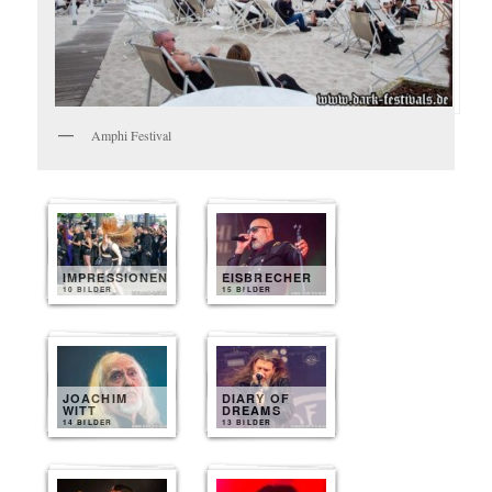
Amphi Festival
IMPRESSIONEN
EISBRECHER
10 BILDER
15 BILDER
JOACHIM
DIARY OF
WITT
DREAMS
14 BILDER
13 BILDER