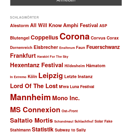
SCHLAGWÖRTER
All Will Know
Amphi Festival
Alestorm
ASP
Corona
Coppelius
Blutengel
Corvus Corax
Feuerschwanz
Eisbrecher
Faun
Dornenreich
Ensiferum
Frankfurt
Harakiri For The Sky
Hexentanz Festival
Hämatom
Hildesheim
Leipzig
Köln
Letzte Instanz
In Extremo
Lord Of The Lost
M'era Luna Festival
Mannheim
Mono Inc.
MS Connexion
Ost+Front
Saltatio Mortis
Solar Fake
Schlachthof
Schandmaul
Statistik
Stahlmann
Subway to Sally