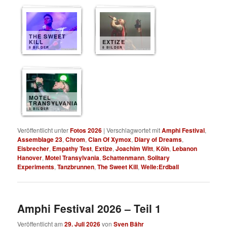
THE SWEET
KILL
EXTIZE
8 BILDER
8 BILDER
MOTEL
TRANSYLVANIA
8 BILDER
Veröffentlicht unter
Fotos 2026
|
Verschlagwortet mit
Amphi Festival
,
Assemblage 23
,
Chrom
,
Clan Of Xymox
,
Diary of Dreams
,
Eisbrecher
,
Empathy Test
,
Extize
,
Joachim Witt
,
Köln
,
Lebanon
Hanover
,
Motel Transylvania
,
Schattenmann
,
Solitary
Experiments
,
Tanzbrunnen
,
The Sweet Kill
,
Welle:Erdball
Amphi Festival 2026 – Teil 1
Veröffentlicht am
29. Juli 2026
von
Sven Bähr