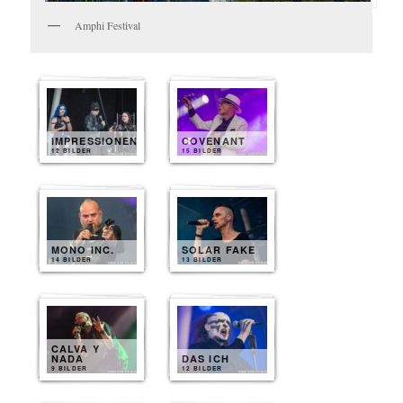
Amphi Festival
IMPRESSIONEN
COVENANT
12 BILDER
15 BILDER
MONO INC.
SOLAR FAKE
14 BILDER
13 BILDER
CALVA Y
NADA
DAS ICH
9 BILDER
12 BILDER