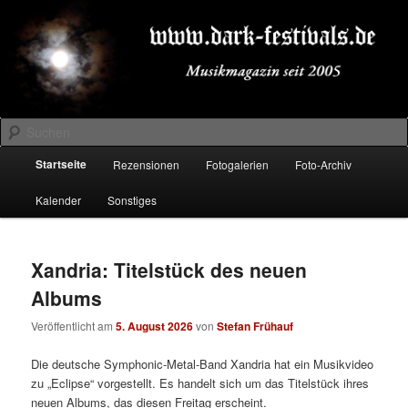
Zum
Zum
Musikmagazin seit 2005
primären
sekundären
Inhalt
Inhalt
springen
springen
DARK-FESTIVALS.DE
Suchen
Hauptmenü
Startseite
Rezensionen
Fotogalerien
Foto-Archiv
Kalender
Sonstiges
Xandria: Titelstück des neuen
Albums
Veröffentlicht am
5. August 2026
von
Stefan Frühauf
Die deutsche Symphonic-Metal-Band Xandria hat ein Musikvideo
zu „Eclipse“ vorgestellt. Es handelt sich um das Titelstück ihres
neuen Albums, das diesen Freitag erscheint.