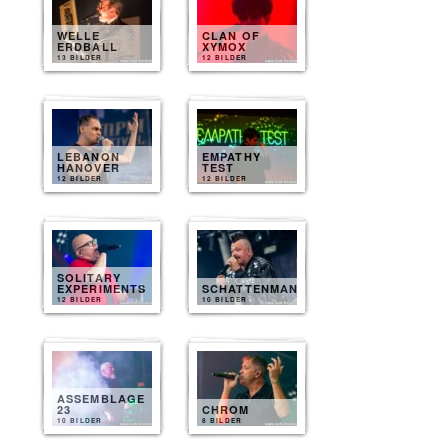
WELLE
CLAN OF
ERDBALL
XYMOX
13 BILDER
12 BILDER
LEBANON
EMPATHY
HANOVER
TEST
12 BILDER
12 BILDER
SOLITARY
EXPERIMENTS
SCHATTENMANN
12 BILDER
10 BILDER
ASSEMBLAGE
23
CHROM
10 BILDER
8 BILDER