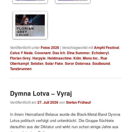
FLORIAN
GREY
8 BILDER
Veröffentlicht unter
Fotos 2026
|
Verschlagwortet mit
Amphi Festival
,
Calva Y Nada
,
Covenant
,
Das Ich
,
Dina Summer
,
Echoberyl
,
Florian Grey
,
Harpyie
,
Heldmaschine
,
Köln
,
Mono Inc.
,
Rue
Oberkampf
,
Selofan
,
Solar Fake
,
Soror Dolorosa
,
Soulbound
,
Tanzbrunnen
Dymna Lotva – Vyraj
Veröffentlicht am
27. Juli 2026
von
Stefan Frühauf
In ihrem Heimatland Belarus wurde die Black-Metal-Band Dymna
Lotva politisch verfolgt und unterdrückt. Die Gruppe flüchtete
daraufhin aus der Diktatur und wirkt nun schon einige Jahre aus