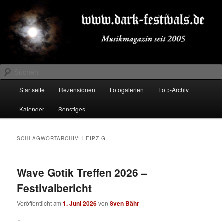
Zum
Zum
Musikmagazin seit 2005
primären
sekundären
Inhalt
Inhalt
springen
springen
DARK-FESTIVALS.DE
Suchen
Hauptmenü
Startseite
Rezensionen
Fotogalerien
Foto-Archiv
Kalender
Sonstiges
SCHLAGWORTARCHIV:
LEIPZIG
Wave Gotik Treffen 2026 –
Festivalbericht
Veröffentlicht am
1. Juni 2026
von
Sven Bähr