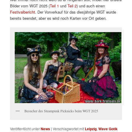
Bilder vom WGT 2025 (
Teil 1
und
Teil 2
) und auch einen
Festivalbericht
. Der Vorverkauf für das diesjährige WGT wurde
bereits beendet, aber es wird noch Karten vor Ort geben.
Besucher des Steampunk Picknicks beim WGT 2025
Veröffentlicht unter
News
|
Verschlagwortet mit
Leipzig
,
Wave Gotik