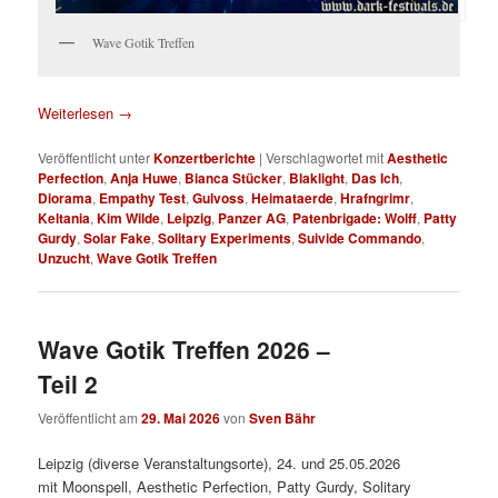
Wave Gotik Treffen
Weiterlesen
→
Veröffentlicht unter
Konzertberichte
|
Verschlagwortet mit
Aesthetic
Perfection
,
Anja Huwe
,
Bianca Stücker
,
Blaklight
,
Das Ich
,
Diorama
,
Empathy Test
,
Gulvoss
,
Heimataerde
,
Hrafngrimr
,
Keltania
,
Kim Wilde
,
Leipzig
,
Panzer AG
,
Patenbrigade: Wolff
,
Patty
Gurdy
,
Solar Fake
,
Solitary Experiments
,
Suivide Commando
,
Unzucht
,
Wave Gotik Treffen
Wave Gotik Treffen 2026 –
Teil 2
Veröffentlicht am
29. Mai 2026
von
Sven Bähr
Leipzig (diverse Veranstaltungsorte), 24. und 25.05.2026
mit Moonspell, Aesthetic Perfection, Patty Gurdy, Solitary