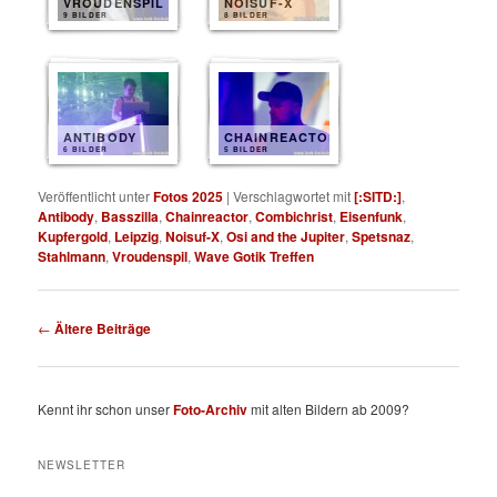
VROUDENSPIL
NOISUF-X
9 BILDER
8 BILDER
ANTIBODY
CHAINREACTOR
6 BILDER
5 BILDER
Veröffentlicht unter
Fotos 2025
|
Verschlagwortet mit
[:SITD:]
,
Antibody
,
Basszilla
,
Chainreactor
,
Combichrist
,
Eisenfunk
,
Kupfergold
,
Leipzig
,
Noisuf-X
,
Osi and the Jupiter
,
Spetsnaz
,
Stahlmann
,
Vroudenspil
,
Wave Gotik Treffen
Beitragsnavigation
←
Ältere Beiträge
Kennt ihr schon unser
Foto-Archiv
mit alten Bildern ab 2009?
NEWSLETTER