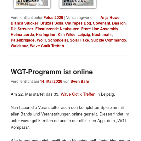
STUECKER
WALDKAUZ
9 BILDER
8 BILDER
Veröffentlicht unter
Fotos 2026
|
Verschlagwortet mit
Anja Huwe
,
Bianca Stücker
,
Bruxas Solis
,
Cat rapes Dog
,
Covenant
,
Das Ich
,
Die Streuner
,
Einstürzende Neubauten
,
Front Line Assembly
,
Heimataerde
,
Hrafngrimr
,
Kim Wilde
,
Leipzig
,
Nachtmahr
,
Patenbrigade: Wolff
,
Schöngeist
,
Solar Fake
,
Suicide Commando
,
Waldkauz
,
Wave Gotik Treffen
WGT-Programm ist online
Veröffentlicht am
14. Mai 2026
von
Sven Bähr
Am 22. Mai startet das 33.
Wave Gotik Treffen
in Leipzig.
Nun haben die Veranstalter auch den kompletten Spielplan mit
allen Bands und Veranstaltungen online gestellt. Diesen findet ihr
unter wave-gotik-treffen.de und in der offiziellen App, dem „WGT
Kompass“.
Wer immer noch nicht weiß ob er hingehen soll, findet hier unsere