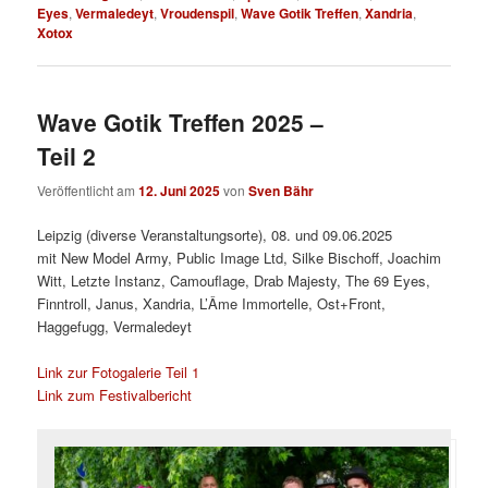
Eyes
,
Vermaledeyt
,
Vroudenspil
,
Wave Gotik Treffen
,
Xandria
,
Xotox
Wave Gotik Treffen 2025 –
Teil 2
Veröffentlicht am
12. Juni 2025
von
Sven Bähr
Leipzig (diverse Veranstaltungsorte), 08. und 09.06.2025
mit New Model Army, Public Image Ltd, Silke Bischoff, Joachim
Witt, Letzte Instanz, Camouflage, Drab Majesty, The 69 Eyes,
Finntroll, Janus, Xandria, L’Âme Immortelle, Ost+Front,
Haggefugg, Vermaledeyt
Link zur Fotogalerie Teil 1
Link zum Festivalbericht