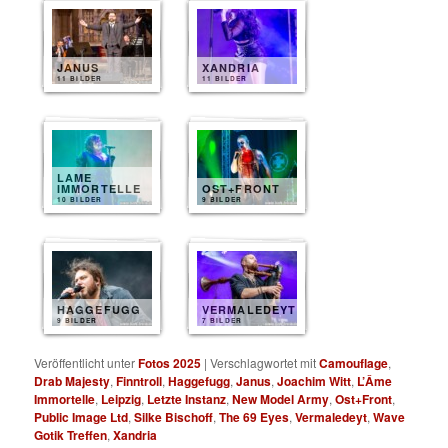
JANUS
XANDRIA
11 BILDER
11 BILDER
LAME
IMMORTELLE
OST+FRONT
10 BILDER
9 BILDER
HAGGEFUGG
VERMALEDEYT
9 BILDER
7 BILDER
Veröffentlicht unter
Fotos 2025
|
Verschlagwortet mit
Camouflage
,
Drab Majesty
,
Finntroll
,
Haggefugg
,
Janus
,
Joachim Witt
,
L’Âme
Immortelle
,
Leipzig
,
Letzte Instanz
,
New Model Army
,
Ost+Front
,
Public Image Ltd
,
Silke Bischoff
,
The 69 Eyes
,
Vermaledeyt
,
Wave
Gotik Treffen
,
Xandria