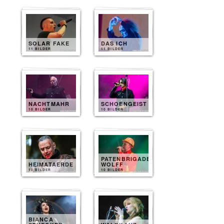
SOLAR FAKE
DAS ICH
11 BILDER
11 BILDER
NACHTMAHR
SCHOENGEIST
10 BILDER
10 BILDER
PATENBRIGADE
HEIMATAERDE
WOLFF
10 BILDER
10 BILDER
BIANCA