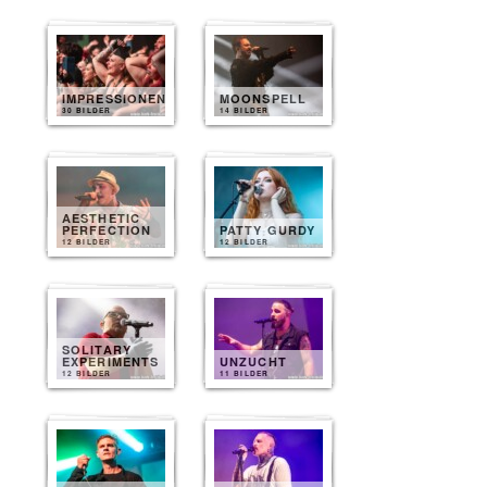
IMPRESSIONEN
MOONSPELL
30 BILDER
14 BILDER
AESTHETIC
PERFECTION
PATTY GURDY
12 BILDER
12 BILDER
SOLITARY
EXPERIMENTS
UNZUCHT
12 BILDER
11 BILDER