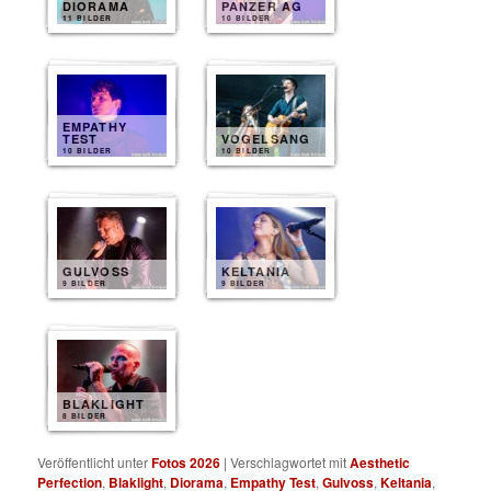
DIORAMA
PANZER AG
11 BILDER
10 BILDER
EMPATHY
TEST
VOGELSANG
10 BILDER
10 BILDER
GULVOSS
KELTANIA
9 BILDER
9 BILDER
BLAKLIGHT
8 BILDER
Veröffentlicht unter
Fotos 2026
|
Verschlagwortet mit
Aesthetic
Perfection
,
Blaklight
,
Diorama
,
Empathy Test
,
Gulvoss
,
Keltania
,