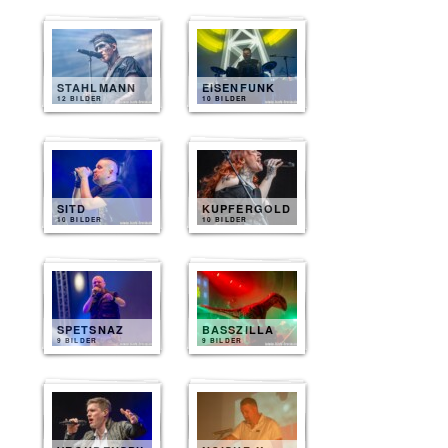
STAHLMANN
EISENFUNK
12 BILDER
10 BILDER
SITD
KUPFERGOLD
10 BILDER
10 BILDER
SPETSNAZ
BASSZILLA
9 BILDER
9 BILDER