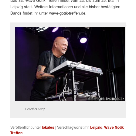
Das 33. Wave Gotik Treffen findet vom 22. bis zum 25. Mai in
Leipzig statt. Weitere Informationen und alle bisher bestätigten
Bands findet ihr unter wave-gotik-treffen.de.
Leaether Strip
Veröffentlicht unter
lokales
|
Verschlagwortet mit
Leipzig
,
Wave Gotik
Treffen