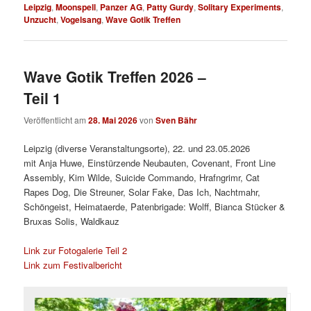
Leipzig
,
Moonspell
,
Panzer AG
,
Patty Gurdy
,
Solitary Experiments
,
Unzucht
,
Vogelsang
,
Wave Gotik Treffen
Wave Gotik Treffen 2026 –
Teil 1
Veröffentlicht am
28. Mai 2026
von
Sven Bähr
Leipzig (diverse Veranstaltungsorte), 22. und 23.05.2026
mit Anja Huwe, Einstürzende Neubauten, Covenant, Front Line
Assembly, Kim Wilde, Suicide Commando, Hrafngrimr, Cat
Rapes Dog, Die Streuner, Solar Fake, Das Ich, Nachtmahr,
Schöngeist, Heimataerde, Patenbrigade: Wolff, Bianca Stücker &
Bruxas Solis, Waldkauz
Link zur Fotogalerie Teil 2
Link zum Festivalbericht