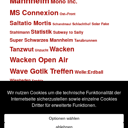
Mannheim
Mono Inc.
MS Connexion
Ost+Front
Saltatio Mortis
Solar Fake
Schlachthof
Schandmaul
Statistik
Stahlmann
Subway to Sally
Super Schwarzes Mannheim
Tanzbrunnen
Wacken
Tanzwut
Unzucht
Wacken Open Air
Wave Gotik Treffen
Welle:Erdball
Wiesbaden
Xandria
Impressum