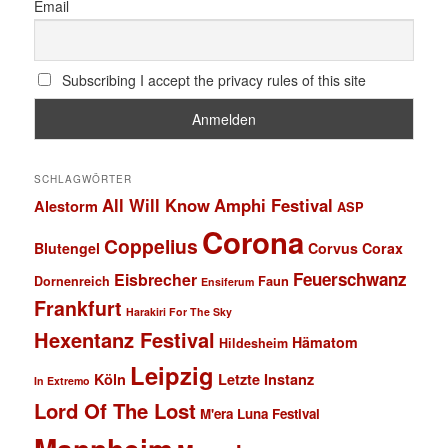
Email
Subscribing I accept the privacy rules of this site
SCHLAGWÖRTER
All Will Know
Amphi Festival
Alestorm
ASP
Corona
Coppelius
Blutengel
Corvus Corax
Feuerschwanz
Eisbrecher
Faun
Dornenreich
Ensiferum
Frankfurt
Harakiri For The Sky
Hexentanz Festival
Hämatom
Hildesheim
Leipzig
Köln
Letzte Instanz
In Extremo
Lord Of The Lost
M'era Luna Festival