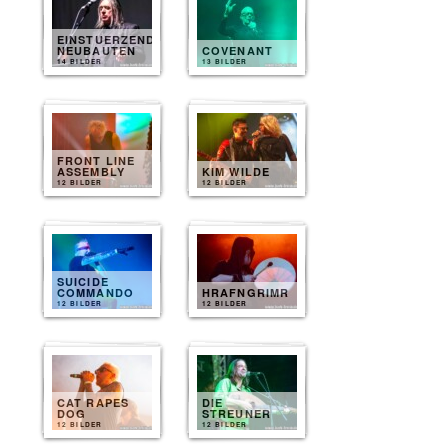
EINSTUERZENDE
NEUBAUTEN
COVENANT
14 BILDER
13 BILDER
FRONT LINE
ASSEMBLY
KIM WILDE
12 BILDER
12 BILDER
SUICIDE
COMMANDO
HRAFNGRIMR
12 BILDER
12 BILDER
CAT RAPES
DIE
DOG
STREUNER
12 BILDER
12 BILDER