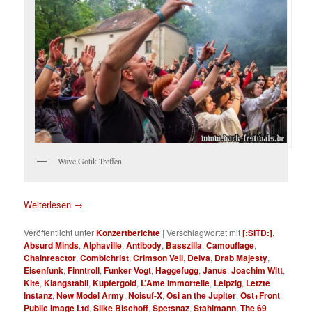
Wave Gotik Treffen
Weiterlesen
→
Veröffentlicht unter
Konzertberichte
|
Verschlagwortet mit
[:SITD:]
,
Absurd Minds
,
Alphaville
,
Antibody
,
Basszilla
,
Camouflage
,
Chainreactor
,
Combichrist
,
Crimson Veil
,
Delva
,
Drab Majesty
,
Eisenfunk
,
Finntroll
,
Funker Vogt
,
Haggefugg
,
Janus
,
Joachim Witt
,
Kite
,
Klangstabil
,
Kupfergold
,
L’Âme Immortelle
,
Leipzig
,
Letzte
Instanz
,
New Model Army
,
Noisuf-X
,
Osi an the Jupiter
,
Ost+Front
,
Public Image Ltd
,
Silke Bischoff
,
Spetsnaz
,
Stahlmann
,
The 69