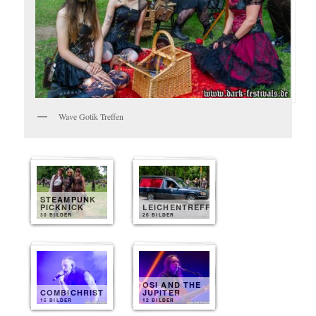
Wave Gotik Treffen
STEAMPUNK
PICKNICK
LEICHENTREFF
30 BILDER
20 BILDER
OSI AND THE
COMBICHRIST
JUPITER
15 BILDER
12 BILDER