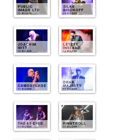
PUBLIC
SILKE
IMAGE LTD
BISCHOFF
15 BILDER
15 BILDER
JOACHIM
LETZTE
WITT
INSTANZ
12 BILDER
12 BILDER
DRAB
CAMOUFLAGE
MAJESTY
11 BILDER
11 BILDER
THE 69 EYES
FINNTROLL
11 BILDER
11 BILDER