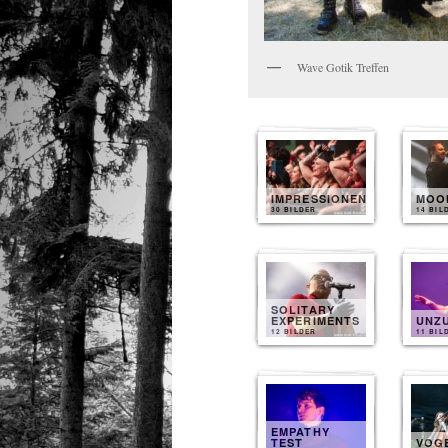
Wave Gotik Treffen
IMPRESSIONEN
MOO
30 BILDER
14 BIL
SOLITARY
EXPERIMENTS
UNZ
12 BILDER
11 BIL
EMPATHY
TEST
VOG