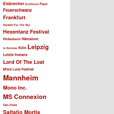
Eisbrecher
Faun
Ensiferum
Feuerschwanz
Frankfurt
Harakiri For The Sky
Hexentanz Festival
Hämatom
Hildesheim
Leipzig
Köln
In Extremo
Letzte Instanz
Lord Of The Lost
M'era Luna Festival
Mannheim
Mono Inc.
MS Connexion
Ost+Front
Saltatio Mortis