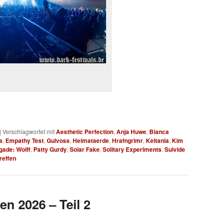
|
Verschlagwortet mit
Aesthetic Perfection
,
Anja Huwe
,
Bianca
a
,
Empathy Test
,
Gulvoss
,
Heimataerde
,
Hrafngrimr
,
Keltania
,
Kim
gade: Wolff
,
Patty Gurdy
,
Solar Fake
,
Solitary Experiments
,
Suivide
reffen
en 2026 – Teil 2