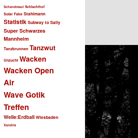
Schlachthof
Schandmaul
Stahlmann
Solar Fake
Statistik
Subway to Sally
Super Schwarzes
Mannheim
Tanzwut
Tanzbrunnen
Wacken
Unzucht
Wacken Open
Air
Wave Gotik
Treffen
Welle:Erdball
Wiesbaden
Xandria