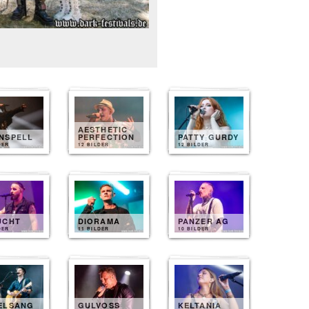
AESTHETIC
NSPELL
PERFECTION
PATTY GURDY
DER
12 BILDER
12 BILDER
UCHT
DIORAMA
PANZER AG
DER
11 BILDER
10 BILDER
ELSANG
GULVOSS
KELTANIA