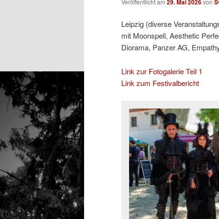
Veröffentlicht am
29. Mai 2026
von
S
Leipzig (diverse Veranstaltung
mit Moonspell, Aesthetic Perfe
Diorama, Panzer AG, Empathy T
Link zur Fotogalerie Teil 1
Link zum Festivalbericht