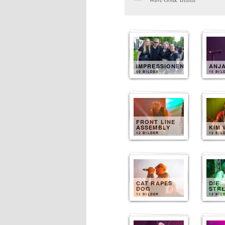
IMPRESSIONEN
ANJ
50 BILDER
15 BIL
FRONT LINE
ASSEMBLY
KIM 
12 BILDER
12 BIL
CAT RAPES
DIE
DOG
STR
12 BILDER
12 BIL