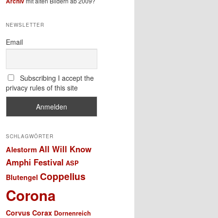
Archiv
mit alten Bildern ab 2009?
NEWSLETTER
Email
Subscribing I accept the
privacy rules of this site
SCHLAGWÖRTER
All Will Know
Alestorm
Amphi Festival
ASP
Coppelius
Blutengel
Corona
Corvus Corax
Dornenreich