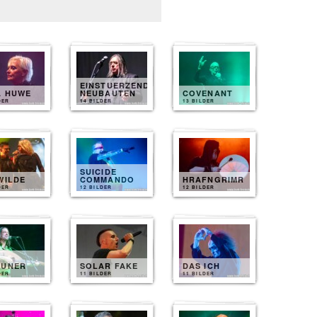
EINSTUERZENDE
A HUWE
NEUBAUTEN
COVENANT
DER
14 BILDER
13 BILDER
SUICIDE
WILDE
COMMANDO
HRAFNGRIMR
DER
12 BILDER
12 BILDER
EUNER
SOLAR FAKE
DAS ICH
DER
11 BILDER
11 BILDER