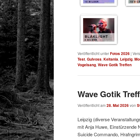
10 BILDER
10 BIL
BLAKLIGHT
8 BILDER
Veröffentlicht unter
Fotos 2026
|
Vers
Test
,
Gulvoss
,
Keltania
,
Leipzig
,
Mo
Vogelsang
,
Wave Gotik Treffen
Wave Gotik Treff
Veröffentlicht am
28. Mai 2026
von
S
Leipzig (diverse Veranstaltung
mit Anja Huwe, Einstürzende 
Suicide Commando, Hrafngrimr