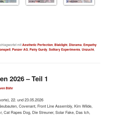
DER
9 BILDER
9 BILDER
chlagwortet mit
Aesthetic Perfection
,
Blaklight
,
Diorama
,
Empathy
onspell
,
Panzer AG
,
Patty Gurdy
,
Solitary Experiments
,
Unzucht
,
en 2026 – Teil 1
ven Bähr
sorte), 22. und 23.05.2026
Neubauten, Covenant, Front Line Assembly, Kim Wilde,
, Cat Rapes Dog, Die Streuner, Solar Fake, Das Ich,