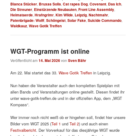
Bianca Stücker
,
Bruxas Solis
,
Cat rapes Dog
,
Covenant
,
Das Ich
,
Die Streuner
,
Einstürzende Neubauten
,
Front Line Assembly
,
Heimataerde
,
Hrafngrimr
,
Kim Wilde
,
Leipzig
,
Nachtmahr
,
Patenbrigade: Wolff
,
Schöngeist
,
Solar Fake
,
Suicide Commando
,
Waldkauz
,
Wave Gotik Treffen
WGT-Programm ist online
Veröffentlicht am
14. Mai 2026
von
Sven Bähr
Am 22. Mai startet das 33.
Wave Gotik Treffen
in Leipzig.
Nun haben die Veranstalter auch den kompletten Spielplan mit
allen Bands und Veranstaltungen online gestellt. Diesen findet ihr
unter wave-gotik-treffen.de und in der offiziellen App, dem „WGT
Kompass“.
Wer immer noch nicht weiß ob er hingehen soll, findet hier unsere
Bilder vom WGT 2025 (
Teil 1
und
Teil 2
) und auch einen
Festivalbericht
. Der Vorverkauf für das diesjährige WGT wurde