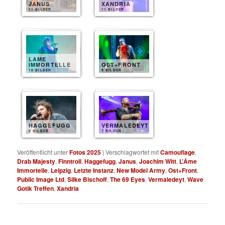
JANUS
XANDRIA
11 BILDER
11 BILDER
LAME
IMMORTELLE
OST+FRONT
10 BILDER
9 BILDER
HAGGEFUGG
VERMALEDEYT
9 BILDER
7 BILDER
Veröffentlicht unter
Fotos 2025
|
Verschlagwortet mit
Camouflage
,
Drab Majesty
,
Finntroll
,
Haggefugg
,
Janus
,
Joachim Witt
,
L’Âme
Immortelle
,
Leipzig
,
Letzte Instanz
,
New Model Army
,
Ost+Front
,
Public Image Ltd
,
Silke Bischoff
,
The 69 Eyes
,
Vermaledeyt
,
Wave
Gotik Treffen
,
Xandria