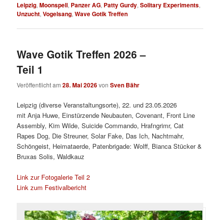
Leipzig
,
Moonspell
,
Panzer AG
,
Patty Gurdy
,
Solitary Experiments
,
Unzucht
,
Vogelsang
,
Wave Gotik Treffen
Wave Gotik Treffen 2026 –
Teil 1
Veröffentlicht am
28. Mai 2026
von
Sven Bähr
Leipzig (diverse Veranstaltungsorte), 22. und 23.05.2026
mit Anja Huwe, Einstürzende Neubauten, Covenant, Front Line
Assembly, Kim Wilde, Suicide Commando, Hrafngrimr, Cat
Rapes Dog, Die Streuner, Solar Fake, Das Ich, Nachtmahr,
Schöngeist, Heimataerde, Patenbrigade: Wolff, Bianca Stücker &
Bruxas Solis, Waldkauz
Link zur Fotogalerie Teil 2
Link zum Festivalbericht