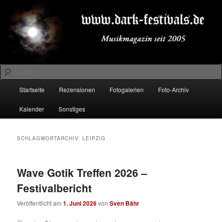
Zum
Zum
Musikmagazin seit 2005
primären
sekundären
Inhalt
Inhalt
springen
springen
DARK-FESTIVALS.DE
Suchen
Hauptmenü
Startseite
Rezensionen
Fotogalerien
Foto-Archiv
Kalender
Sonstiges
SCHLAGWORTARCHIV:
LEIPZIG
Wave Gotik Treffen 2026 –
Festivalbericht
Veröffentlicht am
1. Juni 2026
von
Sven Bähr