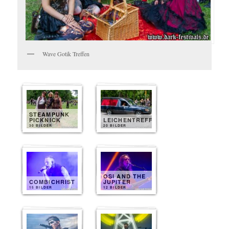
Wave Gotik Treffen
STEAMPUNK
PICKNICK
LEICHENTREFF
30 BILDER
20 BILDER
OSI AND THE
COMBICHRIST
JUPITER
15 BILDER
12 BILDER