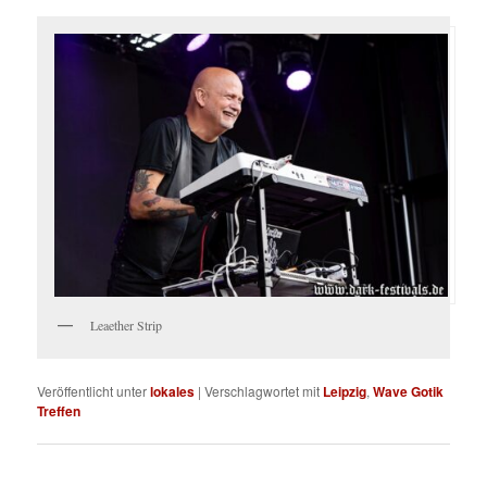
Leaether Strip
Veröffentlicht unter
lokales
|
Verschlagwortet mit
Leipzig
,
Wave Gotik
Treffen