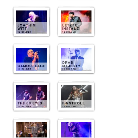
JOACHIM
LETZTE
WITT
INSTANZ
12 BILDER
12 BILDER
DRAB
CAMOUFLAGE
MAJESTY
11 BILDER
11 BILDER
THE 69 EYES
FINNTROLL
11 BILDER
11 BILDER