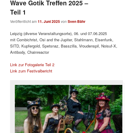
Wave Gotik Treffen 2025 –
Teil 1
Veröffentlicht am
11. Juni 2025
von
Sven Bähr
Leipzig (diverse Veranstaltungsorte), 06. und 07.06.2025
mit Combichrist, Osi and the Jupiter, Stahlmann, Eisenfunk,
SITD, Kupfergold, Spetsnaz, Basszilla, Vroudenspil, Noisuf-X,
Antibody, Chainreactor
Link zur Fotogalerie Teil 2
Link zum Festivalbericht