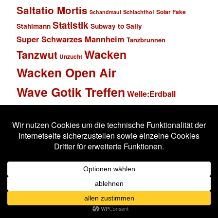
Saltatio Mortis
Solar Fake
Schlachthof
Schandmaul
Statistik
Stahlmann
Subway to Sally
Super Schwarzes Mannheim
Tanzbrunnen
Wacken
Tanzwut
Unzucht
Wacken Open Air
Wave Gotik Treffen
Welle:Erdball
Wiesbaden
Xandria
Impressum
Datenschutzerklärung
Stolz präsentiert von WordPress