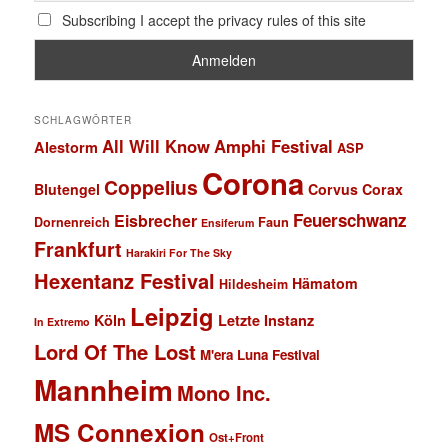
Subscribing I accept the privacy rules of this site
SCHLAGWÖRTER
All Will Know
Amphi Festival
Alestorm
ASP
Corona
Coppelius
Blutengel
Corvus Corax
Feuerschwanz
Eisbrecher
Faun
Dornenreich
Ensiferum
Frankfurt
Harakiri For The Sky
Hexentanz Festival
Hämatom
Hildesheim
Leipzig
Köln
Letzte Instanz
In Extremo
Lord Of The Lost
M'era Luna Festival
Mannheim
Mono Inc.
MS Connexion
Ost+Front