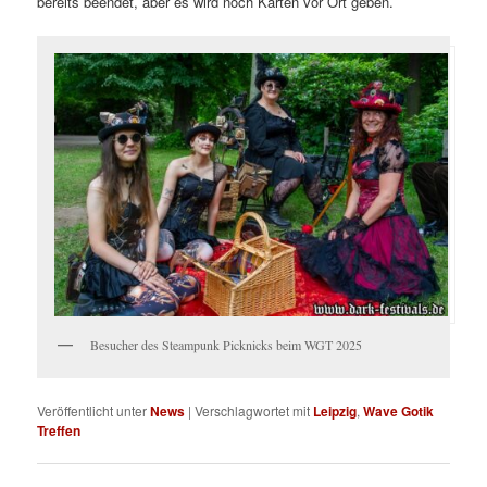
bereits beendet, aber es wird noch Karten vor Ort geben.
Besucher des Steampunk Picknicks beim WGT 2025
Veröffentlicht unter
News
|
Verschlagwortet mit
Leipzig
,
Wave Gotik
Treffen