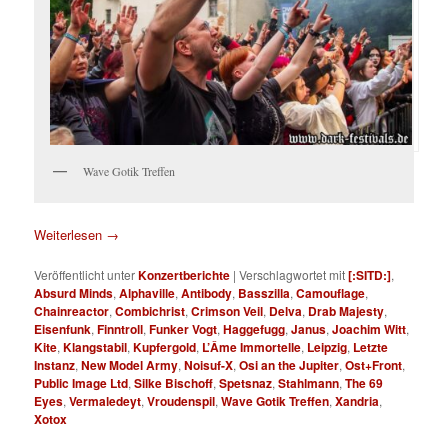
Wave Gotik Treffen
Weiterlesen
→
Veröffentlicht unter
Konzertberichte
|
Verschlagwortet mit
[:SITD:]
,
Absurd Minds
,
Alphaville
,
Antibody
,
Basszilla
,
Camouflage
,
Chainreactor
,
Combichrist
,
Crimson Veil
,
Delva
,
Drab Majesty
,
Eisenfunk
,
Finntroll
,
Funker Vogt
,
Haggefugg
,
Janus
,
Joachim Witt
,
Kite
,
Klangstabil
,
Kupfergold
,
L’Âme Immortelle
,
Leipzig
,
Letzte
Instanz
,
New Model Army
,
Noisuf-X
,
Osi an the Jupiter
,
Ost+Front
,
Public Image Ltd
,
Silke Bischoff
,
Spetsnaz
,
Stahlmann
,
The 69
Eyes
,
Vermaledeyt
,
Vroudenspil
,
Wave Gotik Treffen
,
Xandria
,
Xotox