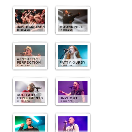
IMPRESSIONEN
MOONSPELL
30 BILDER
14 BILDER
AESTHETIC
PERFECTION
PATTY GURDY
12 BILDER
12 BILDER
SOLITARY
EXPERIMENTS
UNZUCHT
12 BILDER
11 BILDER