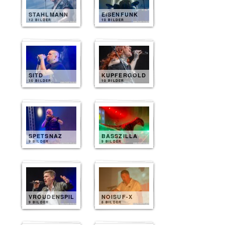
STAHLMANN
EISENFUNK
12 BILDER
10 BILDER
SITD
KUPFERGOLD
10 BILDER
10 BILDER
SPETSNAZ
BASSZILLA
9 BILDER
9 BILDER
VROUDENSPIL
NOISUF-X
9 BILDER
8 BILDER