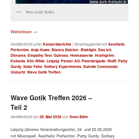
Wave Gotik Treffen
Weiterlesen
→
Veröffentlicht unter
Konzertberichte
|
Verschlagwortet mit
Aesthetic
Perfection
,
Anja Huwe
,
Bianca Stücker
,
Blaklight
,
Das Ich
,
Diorama
,
Empathy Test
,
Gulvoss
,
Heimataerde
,
Hrafngrimr
,
Keltania
,
Kim Wilde
,
Leipzig
,
Panzer AG
,
Patenbrigade: Wolff
,
Patty
Gurdy
,
Solar Fake
,
Solitary Experiments
,
Suivide Commando
,
Unzucht
,
Wave Gotik Treffen
Wave Gotik Treffen 2026 –
Teil 2
Veröffentlicht am
29. Mai 2026
von
Sven Bähr
Leipzig (diverse Veranstaltungsorte), 24. und 25.05.2026
mit Moonspell, Aesthetic Perfection, Patty Gurdy, Solitary