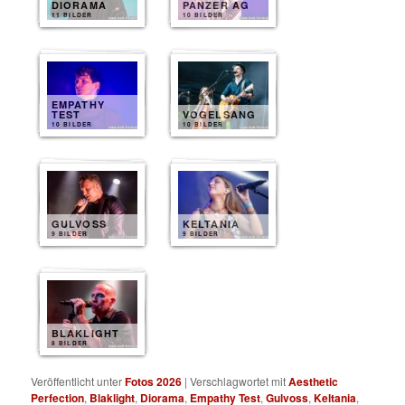
DIORAMA
PANZER AG
11 BILDER
10 BILDER
EMPATHY
TEST
VOGELSANG
10 BILDER
10 BILDER
GULVOSS
KELTANIA
9 BILDER
9 BILDER
BLAKLIGHT
8 BILDER
Veröffentlicht unter
Fotos 2026
|
Verschlagwortet mit
Aesthetic
Perfection
,
Blaklight
,
Diorama
,
Empathy Test
,
Gulvoss
,
Keltania
,