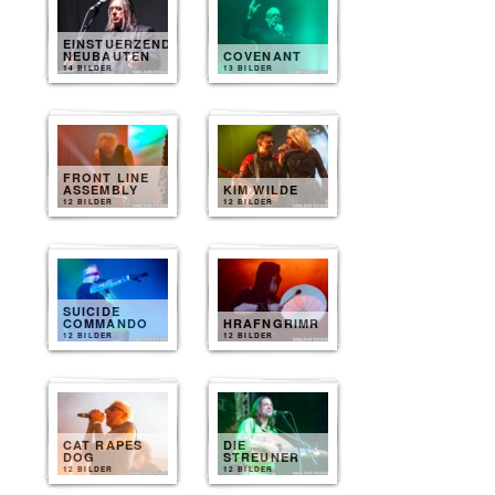
EINSTUERZENDE
NEUBAUTEN
COVENANT
14 BILDER
13 BILDER
FRONT LINE
ASSEMBLY
KIM WILDE
12 BILDER
12 BILDER
SUICIDE
COMMANDO
HRAFNGRIMR
12 BILDER
12 BILDER
CAT RAPES
DIE
DOG
STREUNER
12 BILDER
12 BILDER