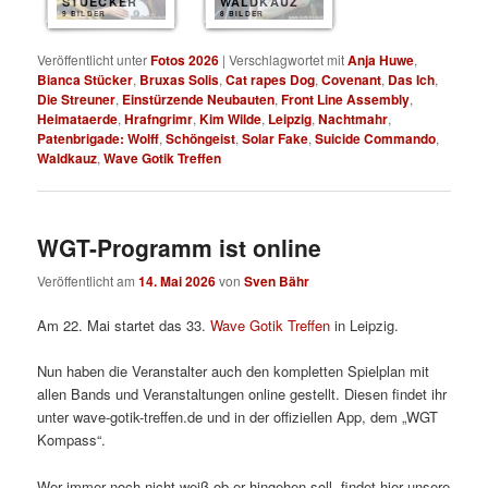
STUECKER
WALDKAUZ
9 BILDER
8 BILDER
Veröffentlicht unter
Fotos 2026
|
Verschlagwortet mit
Anja Huwe
,
Bianca Stücker
,
Bruxas Solis
,
Cat rapes Dog
,
Covenant
,
Das Ich
,
Die Streuner
,
Einstürzende Neubauten
,
Front Line Assembly
,
Heimataerde
,
Hrafngrimr
,
Kim Wilde
,
Leipzig
,
Nachtmahr
,
Patenbrigade: Wolff
,
Schöngeist
,
Solar Fake
,
Suicide Commando
,
Waldkauz
,
Wave Gotik Treffen
WGT-Programm ist online
Veröffentlicht am
14. Mai 2026
von
Sven Bähr
Am 22. Mai startet das 33.
Wave Gotik Treffen
in Leipzig.
Nun haben die Veranstalter auch den kompletten Spielplan mit
allen Bands und Veranstaltungen online gestellt. Diesen findet ihr
unter wave-gotik-treffen.de und in der offiziellen App, dem „WGT
Kompass“.
Wer immer noch nicht weiß ob er hingehen soll, findet hier unsere