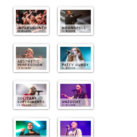
IMPRESSIONEN
MOONSPELL
30 BILDER
14 BILDER
AESTHETIC
PERFECTION
PATTY GURDY
12 BILDER
12 BILDER
SOLITARY
EXPERIMENTS
UNZUCHT
12 BILDER
11 BILDER