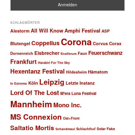
SCHLAGWÖRTER
All Will Know
Amphi Festival
Alestorm
ASP
Corona
Coppelius
Blutengel
Corvus Corax
Feuerschwanz
Eisbrecher
Faun
Dornenreich
Ensiferum
Frankfurt
Harakiri For The Sky
Hexentanz Festival
Hämatom
Hildesheim
Leipzig
Köln
Letzte Instanz
In Extremo
Lord Of The Lost
M'era Luna Festival
Mannheim
Mono Inc.
MS Connexion
Ost+Front
Saltatio Mortis
Solar Fake
Schlachthof
Schandmaul