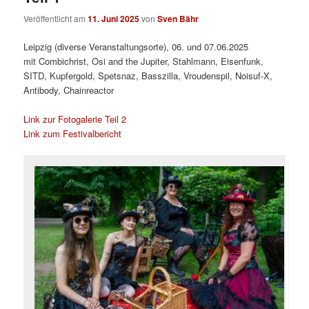
Veröffentlicht am
11. Juni 2025
von
Sven Bähr
Leipzig (diverse Veranstaltungsorte), 06. und 07.06.2025
mit Combichrist, Osi and the Jupiter, Stahlmann, Eisenfunk,
SITD, Kupfergold, Spetsnaz, Basszilla, Vroudenspil, Noisuf-X,
Antibody, Chainreactor
Link zur Fotogalerie Teil 2
Link zum Festivalbericht