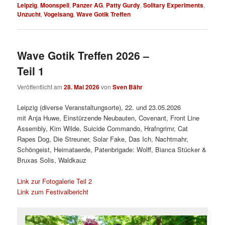
Leipzig
,
Moonspell
,
Panzer AG
,
Patty Gurdy
,
Solitary Experiments
,
Unzucht
,
Vogelsang
,
Wave Gotik Treffen
Wave Gotik Treffen 2026 –
Teil 1
Veröffentlicht am
28. Mai 2026
von
Sven Bähr
Leipzig (diverse Veranstaltungsorte), 22. und 23.05.2026
mit Anja Huwe, Einstürzende Neubauten, Covenant, Front Line
Assembly, Kim Wilde, Suicide Commando, Hrafngrimr, Cat
Rapes Dog, Die Streuner, Solar Fake, Das Ich, Nachtmahr,
Schöngeist, Heimataerde, Patenbrigade: Wolff, Bianca Stücker &
Bruxas Solis, Waldkauz
Link zur Fotogalerie Teil 2
Link zum Festivalbericht