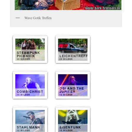
Wave Gotik Treffen
STEAMPUNK
PICKNICK
LEICHENTREFF
30 BILDER
20 BILDER
OSI AND THE
COMBICHRIST
JUPITER
15 BILDER
12 BILDER
STAHLMANN
EISENFUNK
12 BILDER
10 BILDER