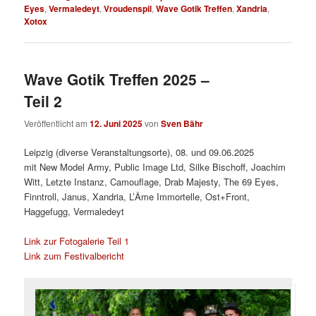
Eyes
,
Vermaledeyt
,
Vroudenspil
,
Wave Gotik Treffen
,
Xandria
,
Xotox
Wave Gotik Treffen 2025 –
Teil 2
Veröffentlicht am
12. Juni 2025
von
Sven Bähr
Leipzig (diverse Veranstaltungsorte), 08. und 09.06.2025
mit New Model Army, Public Image Ltd, Silke Bischoff, Joachim
Witt, Letzte Instanz, Camouflage, Drab Majesty, The 69 Eyes,
Finntroll, Janus, Xandria, L’Âme Immortelle, Ost+Front,
Haggefugg, Vermaledeyt
Link zur Fotogalerie Teil 1
Link zum Festivalbericht