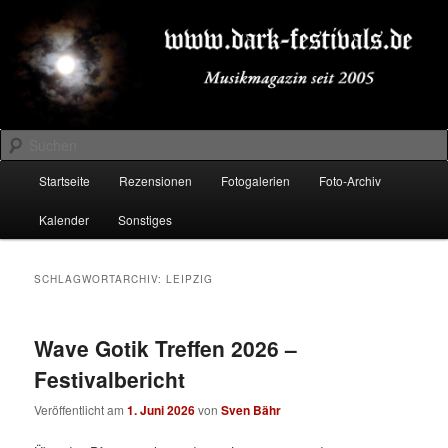
Zum
Zum
Musikmagazin seit 2005
primären
sekundären
Inhalt
Inhalt
springen
springen
DARK-FESTIVALS.DE
Suchen
Hauptmenü
Startseite
Rezensionen
Fotogalerien
Foto-Archiv
Kalender
Sonstiges
SCHLAGWORTARCHIV:
LEIPZIG
Wave Gotik Treffen 2026 –
Festivalbericht
Veröffentlicht am
1. Juni 2026
von
Sven Bähr