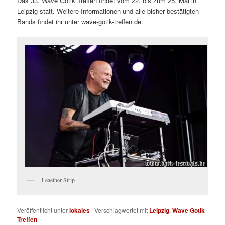
Das 33. Wave Gotik Treffen findet vom 22. bis zum 25. Mai in
Leipzig statt. Weitere Informationen und alle bisher bestätigten
Bands findet ihr unter wave-gotik-treffen.de.
Leaether Strip
Veröffentlicht unter
lokales
|
Verschlagwortet mit
Leipzig
,
Wave Gotik
Treffen