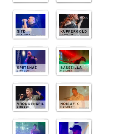
SITD
KUPFERGOLD
10 BILDER
10 BILDER
SPETSNAZ
BASSZILLA
9 BILDER
9 BILDER
VROUDENSPIL
NOISUF-X
9 BILDER
8 BILDER