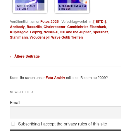
ANTIBODY
CHAINREACTOR
6 BILDER
5 BILDER
Veröffentlicht unter
Fotos 2025
|
Verschlagwortet mit
[:SITD:]
,
Antibody
,
Basszilla
,
Chainreactor
,
Combichrist
,
Eisenfunk
,
Kupfergold
,
Leipzig
,
Noisuf-X
,
Osi and the Jupiter
,
Spetsnaz
,
Stahlmann
,
Vroudenspil
,
Wave Gotik Treffen
Beitragsnavigation
←
Ältere Beiträge
Kennt ihr schon unser
Foto-Archiv
mit alten Bildern ab 2009?
NEWSLETTER
Email
Subscribing I accept the privacy rules of this site