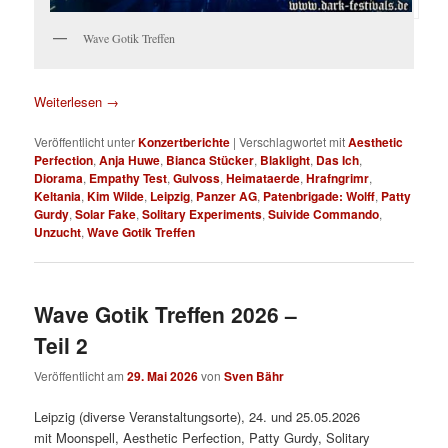
Wave Gotik Treffen
Weiterlesen
→
Veröffentlicht unter
Konzertberichte
|
Verschlagwortet mit
Aesthetic
Perfection
,
Anja Huwe
,
Bianca Stücker
,
Blaklight
,
Das Ich
,
Diorama
,
Empathy Test
,
Gulvoss
,
Heimataerde
,
Hrafngrimr
,
Keltania
,
Kim Wilde
,
Leipzig
,
Panzer AG
,
Patenbrigade: Wolff
,
Patty
Gurdy
,
Solar Fake
,
Solitary Experiments
,
Suivide Commando
,
Unzucht
,
Wave Gotik Treffen
Wave Gotik Treffen 2026 –
Teil 2
Veröffentlicht am
29. Mai 2026
von
Sven Bähr
Leipzig (diverse Veranstaltungsorte), 24. und 25.05.2026
mit Moonspell, Aesthetic Perfection, Patty Gurdy, Solitary