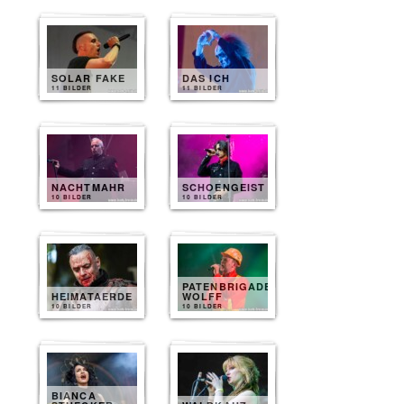
SOLAR FAKE
DAS ICH
11 BILDER
11 BILDER
NACHTMAHR
SCHOENGEIST
10 BILDER
10 BILDER
PATENBRIGADE
HEIMATAERDE
WOLFF
10 BILDER
10 BILDER
BIANCA