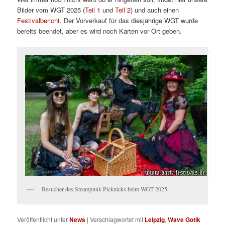
Bilder vom WGT 2025 (
Teil 1
und
Teil 2
) und auch einen
Festivalbericht
. Der Vorverkauf für das diesjährige WGT wurde
bereits beendet, aber es wird noch Karten vor Ort geben.
Besucher des Steampunk Picknicks beim WGT 2025
Veröffentlicht unter
News
|
Verschlagwortet mit
Leipzig
,
Wave Gotik