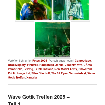
Veröffentlicht unter
Fotos 2025
|
Verschlagwortet mit
Camouflage
,
Drab Majesty
,
Finntroll
,
Haggefugg
,
Janus
,
Joachim Witt
,
L’Âme
Immortelle
,
Leipzig
,
Letzte Instanz
,
New Model Army
,
Ost+Front
,
Public Image Ltd
,
Silke Bischoff
,
The 69 Eyes
,
Vermaledeyt
,
Wave
Gotik Treffen
,
Xandria
Wave Gotik Treffen 2025 –
Teil 1