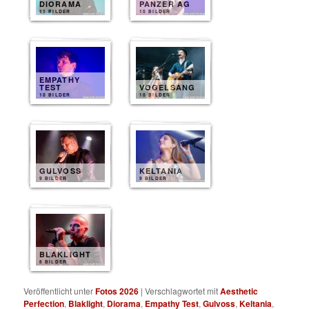
DIORAMA
PANZER AG
11 BILDER
10 BILDER
EMPATHY
TEST
VOGELSANG
10 BILDER
10 BILDER
GULVOSS
KELTANIA
9 BILDER
9 BILDER
BLAKLIGHT
8 BILDER
Veröffentlicht unter
Fotos 2026
|
Verschlagwortet mit
Aesthetic
Perfection
,
Blaklight
,
Diorama
,
Empathy Test
,
Gulvoss
,
Keltania
,