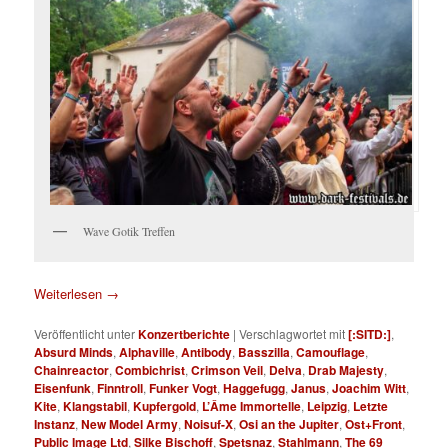
Wave Gotik Treffen
Weiterlesen
→
Veröffentlicht unter
Konzertberichte
|
Verschlagwortet mit
[:SITD:]
,
Absurd Minds
,
Alphaville
,
Antibody
,
Basszilla
,
Camouflage
,
Chainreactor
,
Combichrist
,
Crimson Veil
,
Delva
,
Drab Majesty
,
Eisenfunk
,
Finntroll
,
Funker Vogt
,
Haggefugg
,
Janus
,
Joachim Witt
,
Kite
,
Klangstabil
,
Kupfergold
,
L’Âme Immortelle
,
Leipzig
,
Letzte
Instanz
,
New Model Army
,
Noisuf-X
,
Osi an the Jupiter
,
Ost+Front
,
Public Image Ltd
,
Silke Bischoff
,
Spetsnaz
,
Stahlmann
,
The 69