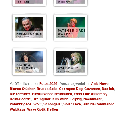
10 BILDER
10 BILDER
PATENBRIGADE
HEIMATAERDE
WOLFF
10 BILDER
10 BILDER
BIANCA
STUECKER
WALDKAUZ
9 BILDER
8 BILDER
Veröffentlicht unter
Fotos 2026
|
Verschlagwortet mit
Anja Huwe
,
Bianca Stücker
,
Bruxas Solis
,
Cat rapes Dog
,
Covenant
,
Das Ich
,
Die Streuner
,
Einstürzende Neubauten
,
Front Line Assembly
,
Heimataerde
,
Hrafngrimr
,
Kim Wilde
,
Leipzig
,
Nachtmahr
,
Patenbrigade: Wolff
,
Schöngeist
,
Solar Fake
,
Suicide Commando
,
Waldkauz
,
Wave Gotik Treffen