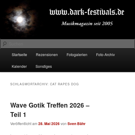
Zum
Zum
Musikmagazin seit 2005
primären
sekundären
Inhalt
Inhalt
springen
springen
DARK-FESTIVALS.DE
Suchen
Hauptmenü
Startseite
Rezensionen
Fotogalerien
Foto-Archiv
Kalender
Sonstiges
SCHLAGWORTARCHIV:
CAT RAPES DOG
Wave Gotik Treffen 2026 –
Teil 1
Veröffentlicht am
28. Mai 2026
von
Sven Bähr