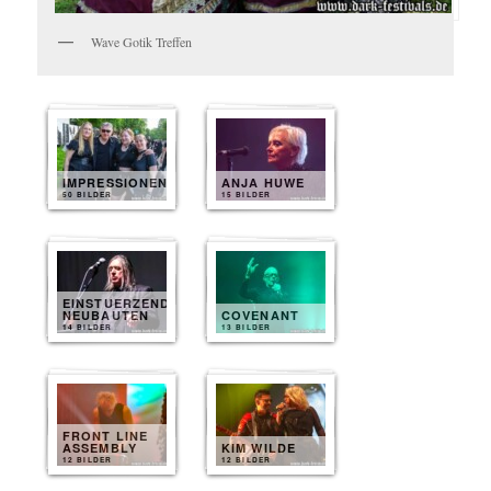
Wave Gotik Treffen
IMPRESSIONEN
ANJA HUWE
50 BILDER
15 BILDER
EINSTUERZENDE
NEUBAUTEN
COVENANT
14 BILDER
13 BILDER
FRONT LINE
ASSEMBLY
KIM WILDE
12 BILDER
12 BILDER