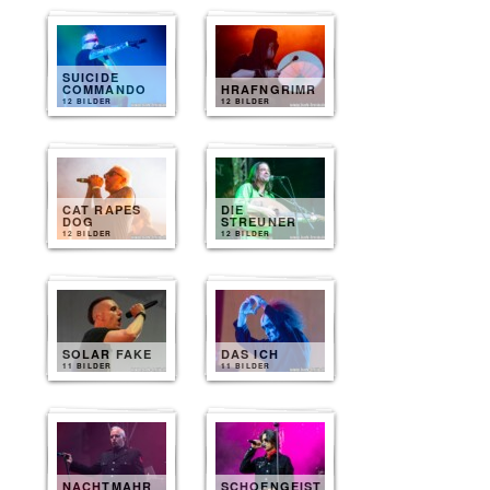
SUICIDE
COMMANDO
HRAFNGRIMR
12 BILDER
12 BILDER
CAT RAPES
DIE
DOG
STREUNER
12 BILDER
12 BILDER
SOLAR FAKE
DAS ICH
11 BILDER
11 BILDER
NACHTMAHR
SCHOENGEIST