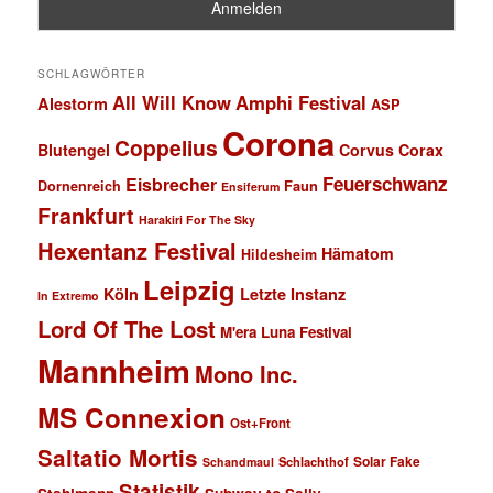
SCHLAGWÖRTER
All Will Know
Amphi Festival
Alestorm
ASP
Corona
Coppelius
Blutengel
Corvus Corax
Feuerschwanz
Eisbrecher
Faun
Dornenreich
Ensiferum
Frankfurt
Harakiri For The Sky
Hexentanz Festival
Hämatom
Hildesheim
Leipzig
Köln
Letzte Instanz
In Extremo
Lord Of The Lost
M'era Luna Festival
Mannheim
Mono Inc.
MS Connexion
Ost+Front
Saltatio Mortis
Solar Fake
Schlachthof
Schandmaul
Statistik