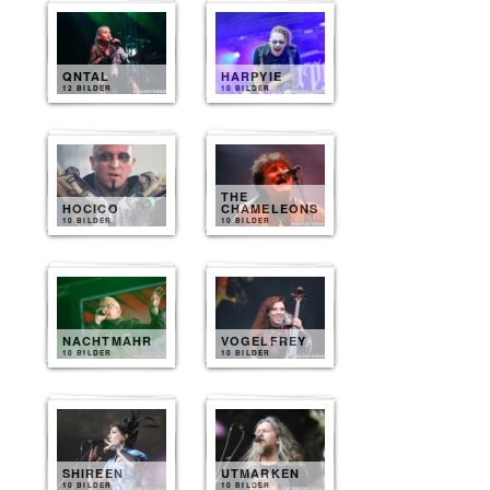
QNTAL
HARPYIE
12 BILDER
10 BILDER
THE
HOCICO
CHAMELEONS
10 BILDER
10 BILDER
NACHTMAHR
VOGELFREY
10 BILDER
10 BILDER
SHIREEN
UTMARKEN
10 BILDER
10 BILDER