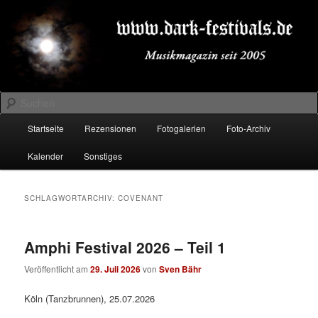
Zum
Zum
Musikmagazin seit 2005
primären
sekundären
Inhalt
Inhalt
springen
springen
DARK-FESTIVALS.DE
Suchen
Hauptmenü
Startseite
Rezensionen
Fotogalerien
Foto-Archiv
Kalender
Sonstiges
SCHLAGWORTARCHIV:
COVENANT
Amphi Festival 2026 – Teil 1
Veröffentlicht am
29. Juli 2026
von
Sven Bähr
Köln (Tanzbrunnen), 25.07.2026