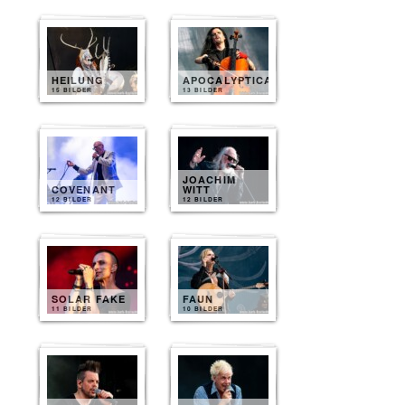
HEILUNG
APOCALYPTICA
15 BILDER
13 BILDER
JOACHIM
COVENANT
WITT
12 BILDER
12 BILDER
SOLAR FAKE
FAUN
11 BILDER
10 BILDER