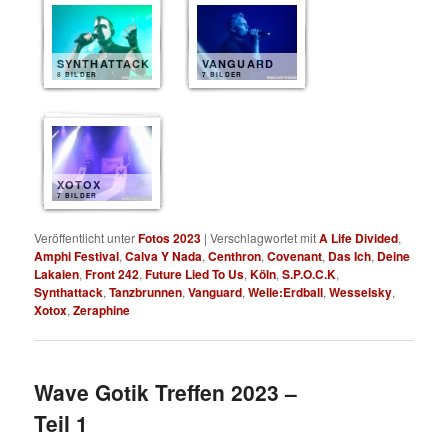
SYNTHATTACK
VANGUARD
8 BILDER
7 BILDER
XOTOX
7 BILDER
Veröffentlicht unter
Fotos 2023
|
Verschlagwortet mit
A Life Divided
,
Amphi Festival
,
Calva Y Nada
,
Centhron
,
Covenant
,
Das Ich
,
Deine
Lakaien
,
Front 242
,
Future Lied To Us
,
Köln
,
S.P.O.C.K
,
Synthattack
,
Tanzbrunnen
,
Vanguard
,
Welle:Erdball
,
Wesselsky
,
Xotox
,
Zeraphine
Wave Gotik Treffen 2023 –
Teil 1