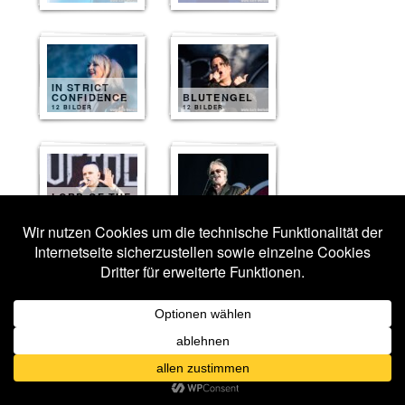
IN STRICT
CONFIDENCE
BLUTENGEL
12 BILDER
12 BILDER
LORD OF THE
LOST
THE MISSION
11 BILDER
9 BILDER
TYSKE
LUDDER
OST+FRONT
9 BILDER
8 BILDER