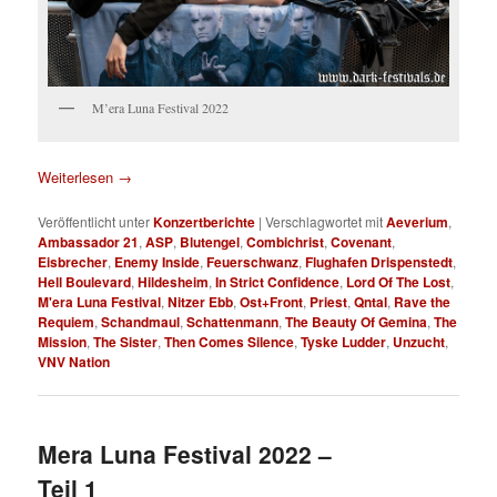
M’era Luna Festival 2022
Weiterlesen
→
Veröffentlicht unter
Konzertberichte
|
Verschlagwortet mit
Aeverium
,
Ambassador 21
,
ASP
,
Blutengel
,
Combichrist
,
Covenant
,
Eisbrecher
,
Enemy Inside
,
Feuerschwanz
,
Flughafen Drispenstedt
,
Hell Boulevard
,
Hildesheim
,
In Strict Confidence
,
Lord Of The Lost
,
M'era Luna Festival
,
Nitzer Ebb
,
Ost+Front
,
Priest
,
Qntal
,
Rave the
Requiem
,
Schandmaul
,
Schattenmann
,
The Beauty Of Gemina
,
The
Mission
,
The Sister
,
Then Comes Silence
,
Tyske Ludder
,
Unzucht
,
VNV Nation
Mera Luna Festival 2022 –
Teil 1