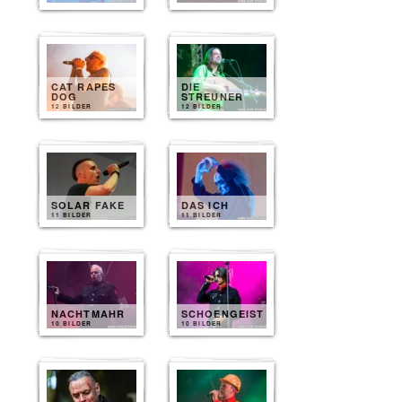
CAT RAPES
DIE
DOG
STREUNER
12 BILDER
12 BILDER
SOLAR FAKE
DAS ICH
11 BILDER
11 BILDER
NACHTMAHR
SCHOENGEIST
10 BILDER
10 BILDER