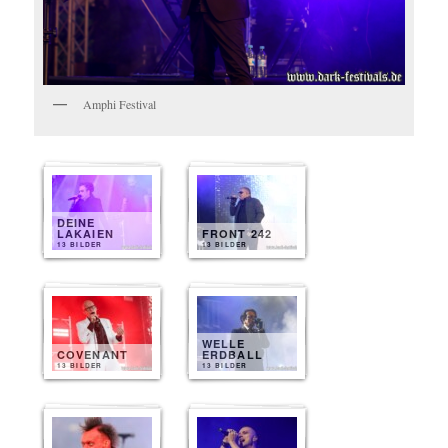
Amphi Festival
DEINE
LAKAIEN
FRONT 242
13 BILDER
13 BILDER
WELLE
COVENANT
ERDBALL
13 BILDER
13 BILDER