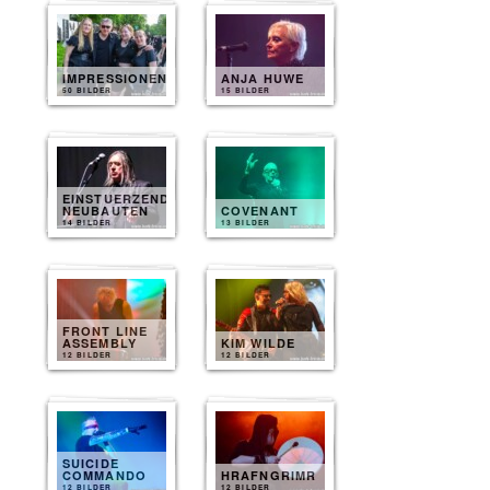
IMPRESSIONEN
ANJA HUWE
50 BILDER
15 BILDER
EINSTUERZENDE
NEUBAUTEN
COVENANT
14 BILDER
13 BILDER
FRONT LINE
ASSEMBLY
KIM WILDE
12 BILDER
12 BILDER
SUICIDE
COMMANDO
HRAFNGRIMR
12 BILDER
12 BILDER