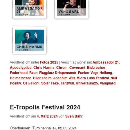
AMBASSADOR
21
VANGUARD
8 BILDER
7 BILDER
CHRIS HARMS
7 BILDER
Veröffentlicht unter
Fotos 2025
|
Verschlagwortet mit
Ambassador 21
,
Apocalyptica
,
Chris Harms
,
Chrom
,
Covenant
,
Eisbrecher
,
Faderhead
,
Faun
,
Flugplatz Drispenstedt
,
Funker Vogt
,
Heilung
,
Heimataerde
,
Hildesheim
,
Joachim Witt
,
M'era Luna Festival
,
Null
Positiv
,
Ost+Front
,
Solar Fake
,
Tanzwut
,
Universum25
,
Vanguard
E-Tropolis Festival 2024
Veröffentlicht am
4. März 2024
von
Sven Bähr
Oberhausen (Turbinenhalle), 02.03.2024