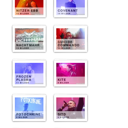
NITZER EBB
COVENANT
15 BILDER
14 BILDER
SUICIDE
NACHTMAHR
COMMANDO
13 BILDER
13 BILDER
FROZEN
PLASMA
KITE
11 BILDER
9 BILDER
POTOCHKINE
SITD
9 BILDER
9 BILDER