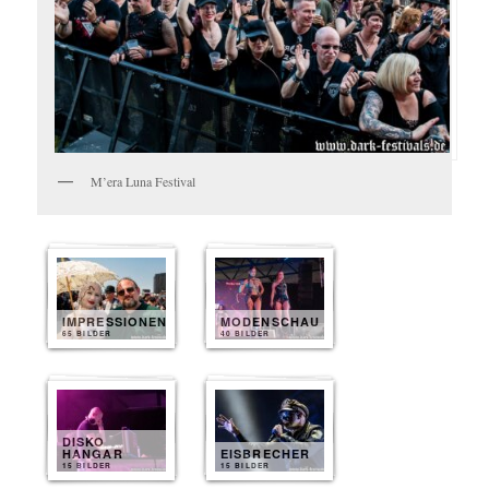
M’era Luna Festival
IMPRESSIONEN
MODENSCHAU
65 BILDER
40 BILDER
DISKO
HANGAR
EISBRECHER
15 BILDER
15 BILDER