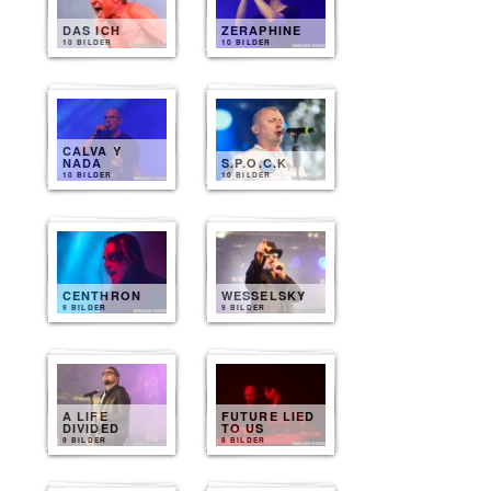
DAS ICH
ZERAPHINE
10 BILDER
10 BILDER
CALVA Y
NADA
S.P.O.C.K
10 BILDER
10 BILDER
CENTHRON
WESSELSKY
9 BILDER
9 BILDER
A LIFE
FUTURE LIED
DIVIDED
TO US
9 BILDER
8 BILDER