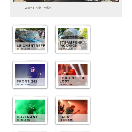
Wave Gotik Treffen
STEAMPUNK
LEICHENTREFF
PICKNICK
25 BILDER
20 BILDER
LORD OF THE
FRONT 242
LOST
15 BILDER
15 BILDER
COVENANT
FAUN
13 BILDER
12 BILDER