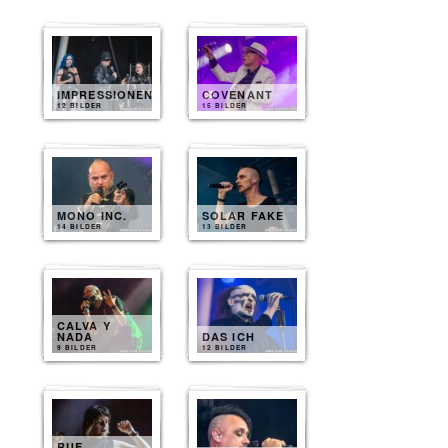
IMPRESSIONEN
COVENANT
12 BILDER
15 BILDER
MONO INC.
SOLAR FAKE
14 BILDER
13 BILDER
CALVA Y
NADA
DAS ICH
9 BILDER
12 BILDER
RUE