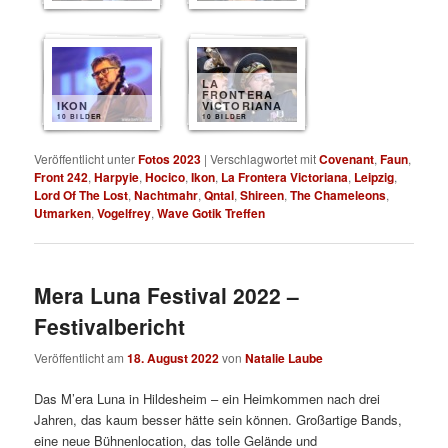
LA
FRONTERA
IKON
VICTORIANA
10 BILDER
10 BILDER
Veröffentlicht unter
Fotos 2023
|
Verschlagwortet mit
Covenant
,
Faun
,
Front 242
,
Harpyie
,
Hocico
,
Ikon
,
La Frontera Victoriana
,
Leipzig
,
Lord Of The Lost
,
Nachtmahr
,
Qntal
,
Shireen
,
The Chameleons
,
Utmarken
,
Vogelfrey
,
Wave Gotik Treffen
Mera Luna Festival 2022 –
Festivalbericht
Veröffentlicht am
18. August 2022
von
Natalie Laube
Das M’era Luna in Hildesheim – ein Heimkommen nach drei
Jahren, das kaum besser hätte sein können. Großartige Bands,
eine neue Bühnenlocation, das tolle Gelände und