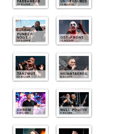
FADERHEAD
UNIVERSUM25
10 BILDER
10 BILDER
FUNKER
VOGT
OST+FRONT
10 BILDER
10 BILDER
TANZWUT
HEIMATAERDE
10 BILDER
8 BILDER
CHROM
NULL POSITIV
8 BILDER
8 BILDER