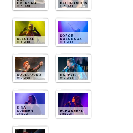
OBERKAMPF
HELDMASCHINE
12 BILDER
11 BILDER
SOROR
SELOFAN
DOLOROSA
10 BILDER
10 BILDER
SOULBOUND
HARPYIE
10 BILDER
10 BILDER
DINA
SUMMER
ECHOBERYL
9 BILDER
8 BILDER