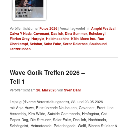
FLORIAN
GREY
8 BILDER
Veröffentlicht unter
Fotos 2026
|
Verschlagwortet mit
Amphi Festival
,
Calva Y Nada
,
Covenant
,
Das Ich
,
Dina Summer
,
Echoberyl
,
Florian Grey
,
Harpyie
,
Heldmaschine
,
Köln
,
Mono Inc.
,
Rue
Oberkampf
,
Selofan
,
Solar Fake
,
Soror Dolorosa
,
Soulbound
,
Tanzbrunnen
Wave Gotik Treffen 2026 –
Teil 1
Veröffentlicht am
28. Mai 2026
von
Sven Bähr
Leipzig (diverse Veranstaltungsorte), 22. und 23.05.2026
mit Anja Huwe, Einstürzende Neubauten, Covenant, Front Line
Assembly, Kim Wilde, Suicide Commando, Hrafngrimr, Cat
Rapes Dog, Die Streuner, Solar Fake, Das Ich, Nachtmahr,
Schöngeist, Heimataerde, Patenbrigade: Wolff, Bianca Stücker &