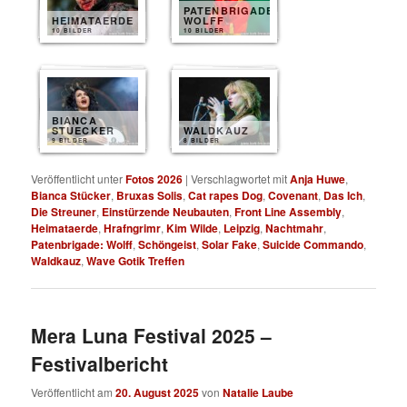
PATENBRIGADE
HEIMATAERDE
WOLFF
10 BILDER
10 BILDER
BIANCA
STUECKER
WALDKAUZ
9 BILDER
8 BILDER
Veröffentlicht unter
Fotos 2026
|
Verschlagwortet mit
Anja Huwe
,
Bianca Stücker
,
Bruxas Solis
,
Cat rapes Dog
,
Covenant
,
Das Ich
,
Die Streuner
,
Einstürzende Neubauten
,
Front Line Assembly
,
Heimataerde
,
Hrafngrimr
,
Kim Wilde
,
Leipzig
,
Nachtmahr
,
Patenbrigade: Wolff
,
Schöngeist
,
Solar Fake
,
Suicide Commando
,
Waldkauz
,
Wave Gotik Treffen
Mera Luna Festival 2025 –
Festivalbericht
Veröffentlicht am
20. August 2025
von
Natalie Laube