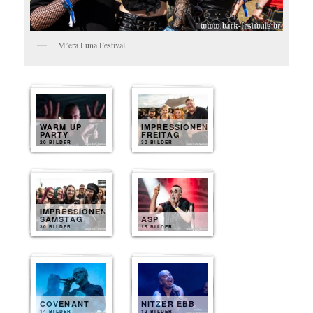
M’era Luna Festival
WARM UP
IMPRESSIONEN
PARTY
FREITAG
20 BILDER
30 BILDER
IMPRESSIONEN
SAMSTAG
ASP
30 BILDER
15 BILDER
COVENANT
NITZER EBB
14 BILDER
12 BILDER