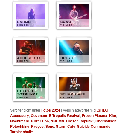
NNHMN
SONO
7 BILDER
7 BILDER
ACCESSORY
RROYCE
7 BILDER
7 BILDER
OBERER
TOTPUNKT
STURM CAFE
7 BILDER
6 BILDER
Veröffentlicht unter
Fotos 2024
|
Verschlagwortet mit
[:SITD:]
,
Accessory
,
Covenant
,
E-Tropolis Festival
,
Frozen Plasma
,
Kite
,
Nachtmahr
,
Nitzer Ebb
,
NNHMN
,
Oberer Totpunkt
,
Oberhausen
,
Potochkine
,
Rroyce
,
Sono
,
Sturm Café
,
Suicide Commando
,
Turbinenhalle