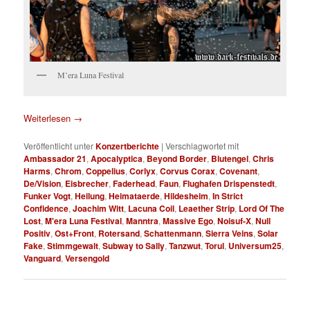
M’era Luna Festival
Weiterlesen
→
Veröffentlicht unter
Konzertberichte
|
Verschlagwortet mit
Ambassador 21
,
Apocalyptica
,
Beyond Border
,
Blutengel
,
Chris
Harms
,
Chrom
,
Coppelius
,
Corlyx
,
Corvus Corax
,
Covenant
,
De/Vision
,
Eisbrecher
,
Faderhead
,
Faun
,
Flughafen Drispenstedt
,
Funker Vogt
,
Heilung
,
Heimataerde
,
Hildesheim
,
In Strict
Confidence
,
Joachim Witt
,
Lacuna Coil
,
Leaether Strip
,
Lord Of The
Lost
,
M'era Luna Festival
,
Manntra
,
Massive Ego
,
Noisuf-X
,
Null
Positiv
,
Ost+Front
,
Rotersand
,
Schattenmann
,
Sierra Veins
,
Solar
Fake
,
Stimmgewalt
,
Subway to Sally
,
Tanzwut
,
Torul
,
Universum25
,
Vanguard
,
Versengold