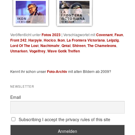
LA
FRONTERA
IKON
VICTORIANA
10 BILDER
10 BILDER
Veröffentlicht unter
Fotos 2023
|
Verschlagwortet mit
Covenant
,
Faun
,
Front 242
,
Harpyie
,
Hocico
,
Ikon
,
La Frontera Victoriana
,
Leipzig
,
Lord Of The Lost
,
Nachtmahr
,
Qntal
,
Shireen
,
The Chameleons
,
Utmarken
,
Vogelfrey
,
Wave Gotik Treffen
Kennt ihr schon unser
Foto-Archiv
mit alten Bildern ab 2009?
NEWSLETTER
Email
Subscribing I accept the privacy rules of this site