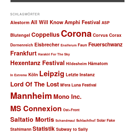
SCHLAGWÖRTER
All Will Know
Amphi Festival
Alestorm
ASP
Corona
Coppelius
Blutengel
Corvus Corax
Feuerschwanz
Eisbrecher
Faun
Dornenreich
Ensiferum
Frankfurt
Harakiri For The Sky
Hexentanz Festival
Hämatom
Hildesheim
Leipzig
Köln
Letzte Instanz
In Extremo
Lord Of The Lost
M'era Luna Festival
Mannheim
Mono Inc.
MS Connexion
Ost+Front
Saltatio Mortis
Solar Fake
Schlachthof
Schandmaul
Statistik
Stahlmann
Subway to Sally