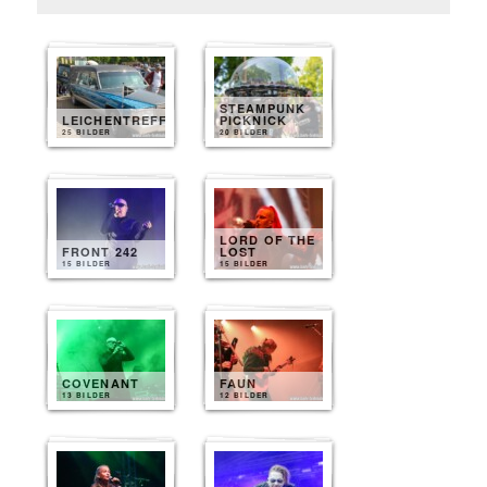
STEAMPUNK
LEICHENTREFF
PICKNICK
25 BILDER
20 BILDER
LORD OF THE
FRONT 242
LOST
15 BILDER
15 BILDER
COVENANT
FAUN
13 BILDER
12 BILDER