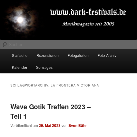
Zum
Zum
Musikmagazin seit 2005
primären
sekundären
Inhalt
Inhalt
springen
springen
DARK-FESTIVALS.DE
Suchen
Hauptmenü
Startseite
Rezensionen
Fotogalerien
Foto-Archiv
Kalender
Sonstiges
SCHLAGWORTARCHIV:
LA FRONTERA VICTORIANA
Wave Gotik Treffen 2023 –
Teil 1
Veröffentlicht am
29. Mai 2023
von
Sven Bähr