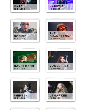
QNTAL
HARPYIE
12 BILDER
10 BILDER
THE
HOCICO
CHAMELEONS
10 BILDER
10 BILDER
NACHTMAHR
VOGELFREY
10 BILDER
10 BILDER
SHIREEN
UTMARKEN
10 BILDER
10 BILDER