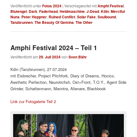
Veröffentlicht unter
Fotos 2024
|
Verschlagwortet mit
Amphi Festival
,
Blutengel
,
Dark
,
Faderhead
,
Heldmaschine
,
J:Dead
,
Köln
,
Merciful
Nuns
,
Peter Heppner
,
Ruined Conflict
,
Solar Fake
,
Soulbound
,
Tanzbrunnen
,
The Beauty Of Gemina
,
The Other
Amphi Festival 2024 – Teil 1
Veröffentlicht am
29. Juli 2024
von
Sven Bähr
Köln (Tanzbrunnen), 27.07.2024
mit Eisbrecher, Project Pitchfork, Diary of Dreams, Hocico,
Aesthetic Perfection, Neuroticfish, Ost+Front, T.O.Y., Agent Side
Grinder, Schattenmann, Manntra, Alienare, Blackbook
Link zur Fotogalerie Teil 2