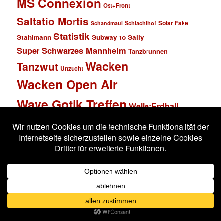
MS Connexion
Ost+Front
Saltatio Mortis
Solar Fake
Schlachthof
Schandmaul
Statistik
Stahlmann
Subway to Sally
Super Schwarzes Mannheim
Tanzbrunnen
Wacken
Tanzwut
Unzucht
Wacken Open Air
Wave Gotik Treffen
Welle:Erdball
Wiesbaden
Xandria
Impressum
Datenschutzerklärung
Stolz präsentiert von WordPress