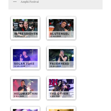
Amphi Festival
IMPRESSIONEN
BLUTENGEL
15 BILDER
13 BILDER
SOLAR FAKE
FADERHEAD
12 BILDER
10 BILDER
HELDMASCHINE
THE OTHER
9 BILDER
8 BILDER