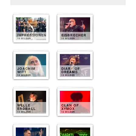
IMPRESSIONEN
EISBRECHER
10 BILDER
15 BILDER
JOACHIM
DIARY OF
WITT
DREAMS
14 BILDER
13 BILDER
WELLE
CLAN OF
ERDBALL
XYMOX
13 BILDER
12 BILDER