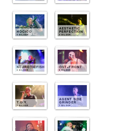
AESTHETIC
HOCICO
PERFECTION
9 BILDER
9 BILDER
NEUROTICFISH
OST+FRONT
8 BILDER
8 BILDER
AGENT SIDE
T.O.Y.
GRINDER
7 BILDER
7 BILDER