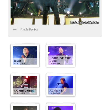
Amphi Festival
LORD OF THE
OMD
LOST
13 BILDER
13 BILDER
COMBICHRIST
ACTORS
13 BILDER
10 BILDER