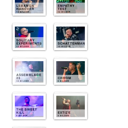
LEBANON
EMPATHY
HANOVER
TEST
12 BILDER
12 BILDER
SOLITARY
EXPERIMENTS
SCHATTENMANN
12 BILDER
10 BILDER
ASSEMBLAGE
23
CHROM
10 BILDER
8 BILDER
THE SWEET
KILL
EXTIZE
8 BILDER
8 BILDER