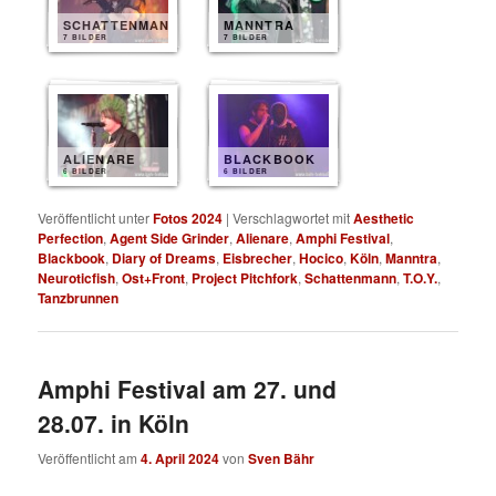
SCHATTENMANN
MANNTRA
7 BILDER
7 BILDER
ALIENARE
BLACKBOOK
6 BILDER
6 BILDER
Veröffentlicht unter
Fotos 2024
|
Verschlagwortet mit
Aesthetic
Perfection
,
Agent Side Grinder
,
Alienare
,
Amphi Festival
,
Blackbook
,
Diary of Dreams
,
Eisbrecher
,
Hocico
,
Köln
,
Manntra
,
Neuroticfish
,
Ost+Front
,
Project Pitchfork
,
Schattenmann
,
T.O.Y.
,
Tanzbrunnen
Amphi Festival am 27. und
28.07. in Köln
Veröffentlicht am
4. April 2024
von
Sven Bähr