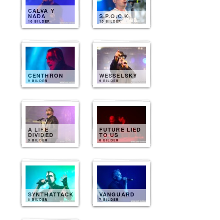
CALVA Y
NADA
S.P.O.C.K
10 BILDER
10 BILDER
CENTHRON
WESSELSKY
9 BILDER
9 BILDER
A LIFE
FUTURE LIED
DIVIDED
TO US
9 BILDER
8 BILDER
SYNTHATTACK
VANGUARD
8 BILDER
7 BILDER