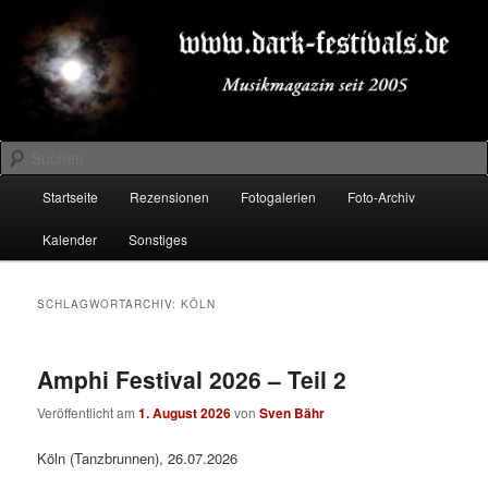
Zum
Zum
Musikmagazin seit 2005
primären
sekundären
Inhalt
Inhalt
springen
springen
DARK-FESTIVALS.DE
Suchen
Hauptmenü
Startseite
Rezensionen
Fotogalerien
Foto-Archiv
Kalender
Sonstiges
SCHLAGWORTARCHIV:
KÖLN
Amphi Festival 2026 – Teil 2
Veröffentlicht am
1. August 2026
von
Sven Bähr
Köln (Tanzbrunnen), 26.07.2026