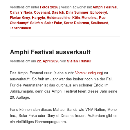
Veröffentlicht unter
Fotos 2026
|
Verschlagwortet mit
Amphi Festival
,
Calva Y Nada
,
Covenant
,
Das Ich
,
Dina Summer
,
Echoberyl
,
Florian Grey
,
Harpyie
,
Heldmaschine
,
Köln
,
Mono Inc.
,
Rue
Oberkampf
,
Selofan
,
Solar Fake
,
Soror Dolorosa
,
Soulbound
,
Tanzbrunnen
Amphi Festival ausverkauft
Veröffentlicht am
22. April 2026
von
Stefan Frühauf
Das Amphi Festival 2026 (siehe auch:
Vorankündigung
) ist
ausverkauft. So früh im Jahr war das bisher noch nie der Fall.
Für die Veranstalter ist das durchaus ein schöner Erfolg im
Jubiläumsjahr, denn das Amphi Festival feiert dieses Jahr seine
20. Auflage.
Fans können sich dieses Mal auf Bands wie VNV Nation, Mono
Inc., Solar Fake oder Diary of Dreams freuen. Außerdem gibt es
ein vielfältiges Rahmenprogramm.