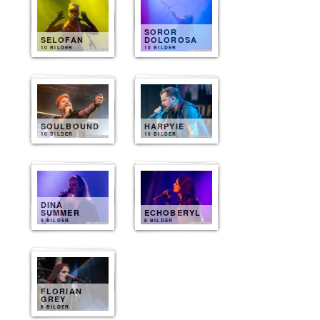
SOROR
SELOFAN
DOLOROSA
10 BILDER
10 BILDER
SOULBOUND
HARPYIE
10 BILDER
10 BILDER
DINA
SUMMER
ECHOBERYL
9 BILDER
8 BILDER
FLORIAN
GREY
8 BILDER