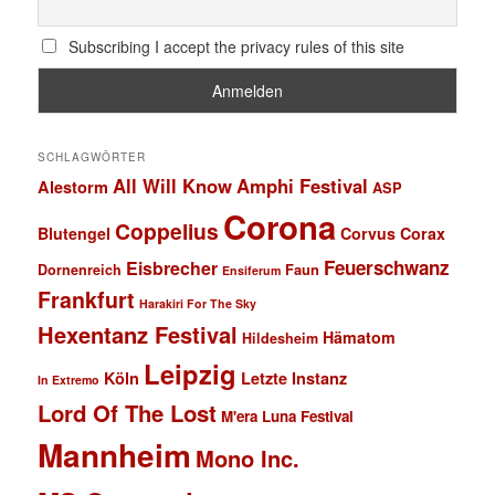
Subscribing I accept the privacy rules of this site
SCHLAGWÖRTER
All Will Know
Amphi Festival
Alestorm
ASP
Corona
Coppelius
Blutengel
Corvus Corax
Feuerschwanz
Eisbrecher
Faun
Dornenreich
Ensiferum
Frankfurt
Harakiri For The Sky
Hexentanz Festival
Hämatom
Hildesheim
Leipzig
Köln
Letzte Instanz
In Extremo
Lord Of The Lost
M'era Luna Festival
Mannheim
Mono Inc.