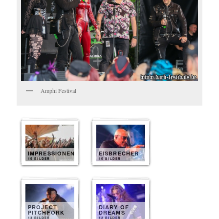
Amphi Festival
IMPRESSIONEN
EISBRECHER
15 BILDER
15 BILDER
PROJECT
DIARY OF
PITCHFORK
DREAMS
13 BILDER
12 BILDER