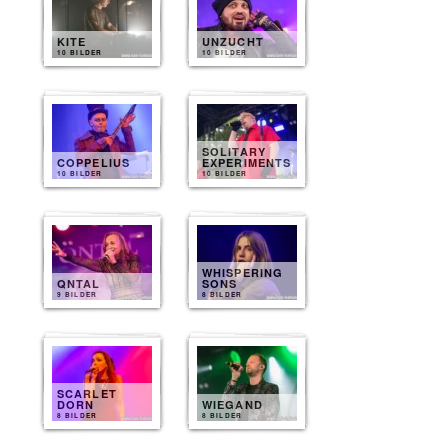
KITE
UNZUCHT
10 BILDER
10 BILDER
SOLITARY
COPPELIUS
EXPERIMENTS
10 BILDER
10 BILDER
WHISPERING
QNTAL
SONS
9 BILDER
8 BILDER
SCARLET
DORN
WIEGAND
8 BILDER
8 BILDER