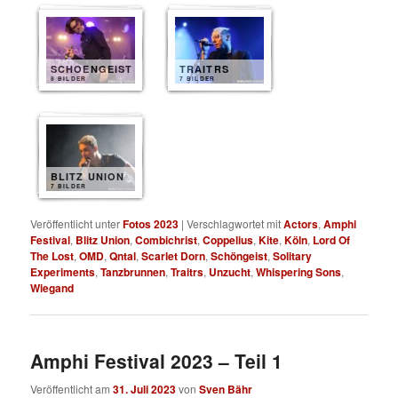
SCHOENGEIST
TRAITRS
8 BILDER
7 BILDER
BLITZ UNION
7 BILDER
Veröffentlicht unter
Fotos 2023
|
Verschlagwortet mit
Actors
,
Amphi
Festival
,
Blitz Union
,
Combichrist
,
Coppelius
,
Kite
,
Köln
,
Lord Of
The Lost
,
OMD
,
Qntal
,
Scarlet Dorn
,
Schöngeist
,
Solitary
Experiments
,
Tanzbrunnen
,
Traitrs
,
Unzucht
,
Whispering Sons
,
Wiegand
Amphi Festival 2023 – Teil 1
Veröffentlicht am
31. Juli 2023
von
Sven Bähr