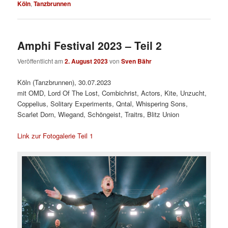
Köln
,
Tanzbrunnen
Amphi Festival 2023 – Teil 2
Veröffentlicht am
2. August 2023
von
Sven Bähr
Köln (Tanzbrunnen), 30.07.2023
mit OMD, Lord Of The Lost, Combichrist, Actors, Kite, Unzucht,
Coppelius, Solitary Experiments, Qntal, Whispering Sons,
Scarlet Dorn, Wiegand, Schöngeist, Traitrs, Blitz Union
Link zur Fotogalerie Teil 1