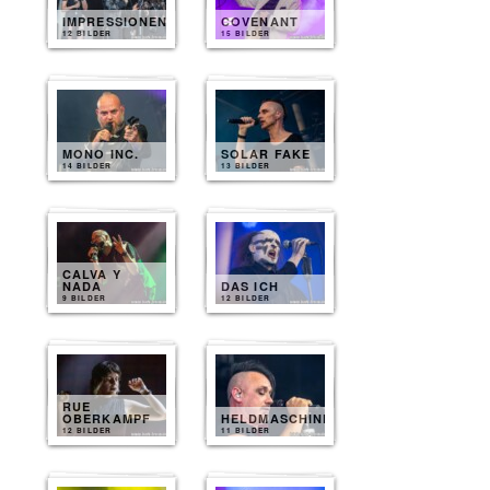
IMPRESSIONEN
COVENANT
12 BILDER
15 BILDER
MONO INC.
SOLAR FAKE
14 BILDER
13 BILDER
CALVA Y
NADA
DAS ICH
9 BILDER
12 BILDER
RUE
OBERKAMPF
HELDMASCHINE
12 BILDER
11 BILDER