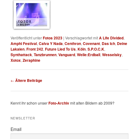
XOTOX
7 BILDER
Veröffentlicht unter
Fotos 2023
|
Verschlagwortet mit
A Life Divided
,
Amphi Festival
,
Calva Y Nada
,
Centhron
,
Covenant
,
Das Ich
,
Deine
Lakaien
,
Front 242
,
Future Lied To Us
,
Köln
,
S.P.O.C.K
,
Synthattack
,
Tanzbrunnen
,
Vanguard
,
Welle:Erdball
,
Wesselsky
,
Xotox
,
Zeraphine
Beitragsnavigation
←
Ältere Beiträge
Kennt ihr schon unser
Foto-Archiv
mit alten Bildern ab 2009?
NEWSLETTER
Email