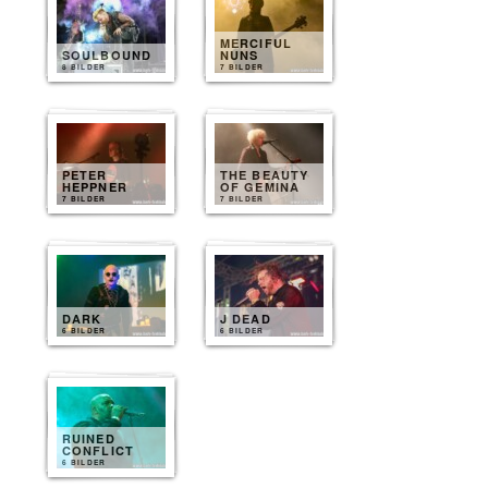
MERCIFUL
SOULBOUND
NUNS
8 BILDER
7 BILDER
PETER
THE BEAUTY
HEPPNER
OF GEMINA
7 BILDER
7 BILDER
DARK
J DEAD
6 BILDER
6 BILDER
RUINED
CONFLICT
6 BILDER