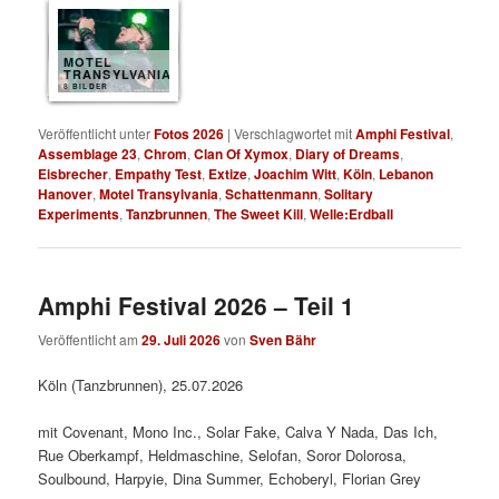
MOTEL
TRANSYLVANIA
8 BILDER
Veröffentlicht unter
Fotos 2026
|
Verschlagwortet mit
Amphi Festival
,
Assemblage 23
,
Chrom
,
Clan Of Xymox
,
Diary of Dreams
,
Eisbrecher
,
Empathy Test
,
Extize
,
Joachim Witt
,
Köln
,
Lebanon
Hanover
,
Motel Transylvania
,
Schattenmann
,
Solitary
Experiments
,
Tanzbrunnen
,
The Sweet Kill
,
Welle:Erdball
Amphi Festival 2026 – Teil 1
Veröffentlicht am
29. Juli 2026
von
Sven Bähr
Köln (Tanzbrunnen), 25.07.2026
mit Covenant, Mono Inc., Solar Fake, Calva Y Nada, Das Ich,
Rue Oberkampf, Heldmaschine, Selofan, Soror Dolorosa,
Soulbound, Harpyie, Dina Summer, Echoberyl, Florian Grey