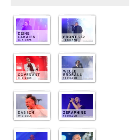
DEINE
LAKAIEN
FRONT 242
13 BILDER
13 BILDER
WELLE
COVENANT
ERDBALL
13 BILDER
13 BILDER
DAS ICH
ZERAPHINE
10 BILDER
10 BILDER