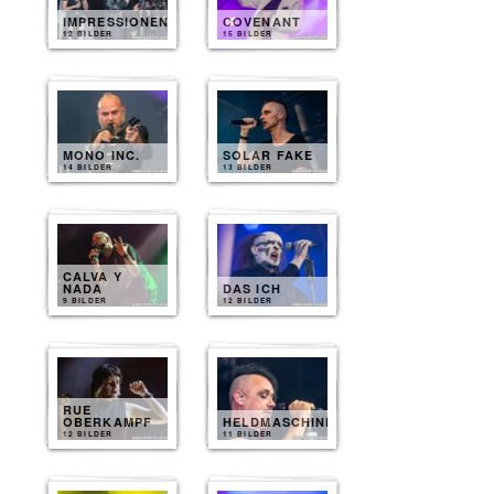
IMPRESSIONEN
COVENANT
12 BILDER
15 BILDER
MONO INC.
SOLAR FAKE
14 BILDER
13 BILDER
CALVA Y
NADA
DAS ICH
9 BILDER
12 BILDER
RUE
OBERKAMPF
HELDMASCHINE
12 BILDER
11 BILDER