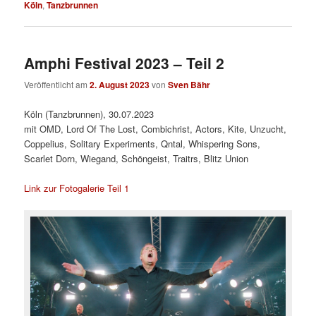
Köln
,
Tanzbrunnen
Amphi Festival 2023 – Teil 2
Veröffentlicht am
2. August 2023
von
Sven Bähr
Köln (Tanzbrunnen), 30.07.2023
mit OMD, Lord Of The Lost, Combichrist, Actors, Kite, Unzucht,
Coppelius, Solitary Experiments, Qntal, Whispering Sons,
Scarlet Dorn, Wiegand, Schöngeist, Traitrs, Blitz Union
Link zur Fotogalerie Teil 1