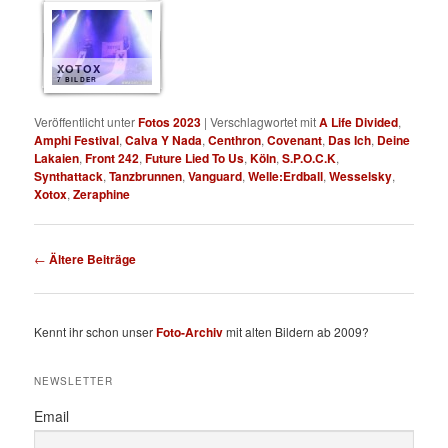
XOTOX
7 BILDER
Veröffentlicht unter
Fotos 2023
|
Verschlagwortet mit
A Life Divided
,
Amphi Festival
,
Calva Y Nada
,
Centhron
,
Covenant
,
Das Ich
,
Deine
Lakaien
,
Front 242
,
Future Lied To Us
,
Köln
,
S.P.O.C.K
,
Synthattack
,
Tanzbrunnen
,
Vanguard
,
Welle:Erdball
,
Wesselsky
,
Xotox
,
Zeraphine
Beitragsnavigation
←
Ältere Beiträge
Kennt ihr schon unser
Foto-Archiv
mit alten Bildern ab 2009?
NEWSLETTER
Email