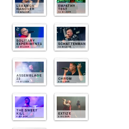
LEBANON
EMPATHY
HANOVER
TEST
12 BILDER
12 BILDER
SOLITARY
EXPERIMENTS
SCHATTENMANN
12 BILDER
10 BILDER
ASSEMBLAGE
23
CHROM
10 BILDER
8 BILDER
THE SWEET
KILL
EXTIZE
8 BILDER
8 BILDER