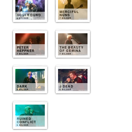
MERCIFUL
SOULBOUND
NUNS
8 BILDER
7 BILDER
PETER
THE BEAUTY
HEPPNER
OF GEMINA
7 BILDER
7 BILDER
DARK
J DEAD
6 BILDER
6 BILDER
RUINED
CONFLICT
6 BILDER