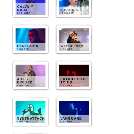
CALVA Y
NADA
S.P.O.C.K
10 BILDER
10 BILDER
CENTHRON
WESSELSKY
9 BILDER
9 BILDER
A LIFE
FUTURE LIED
DIVIDED
TO US
9 BILDER
8 BILDER
SYNTHATTACK
VANGUARD
8 BILDER
7 BILDER