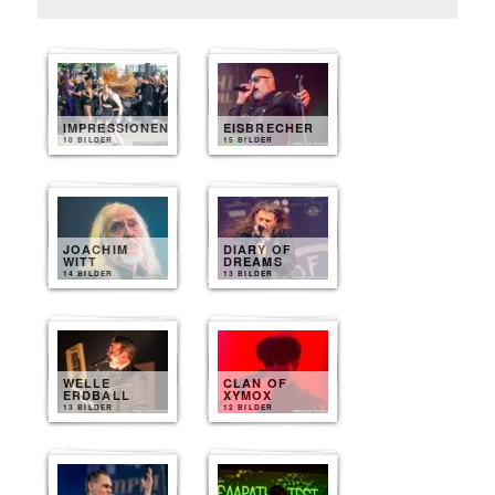
IMPRESSIONEN
EISBRECHER
10 BILDER
15 BILDER
JOACHIM
DIARY OF
WITT
DREAMS
14 BILDER
13 BILDER
WELLE
CLAN OF
ERDBALL
XYMOX
13 BILDER
12 BILDER