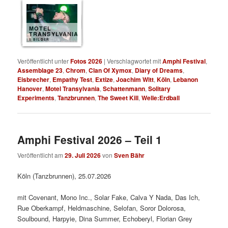
MOTEL
TRANSYLVANIA
8 BILDER
Veröffentlicht unter
Fotos 2026
|
Verschlagwortet mit
Amphi Festival
,
Assemblage 23
,
Chrom
,
Clan Of Xymox
,
Diary of Dreams
,
Eisbrecher
,
Empathy Test
,
Extize
,
Joachim Witt
,
Köln
,
Lebanon
Hanover
,
Motel Transylvania
,
Schattenmann
,
Solitary
Experiments
,
Tanzbrunnen
,
The Sweet Kill
,
Welle:Erdball
Amphi Festival 2026 – Teil 1
Veröffentlicht am
29. Juli 2026
von
Sven Bähr
Köln (Tanzbrunnen), 25.07.2026
mit Covenant, Mono Inc., Solar Fake, Calva Y Nada, Das Ich,
Rue Oberkampf, Heldmaschine, Selofan, Soror Dolorosa,
Soulbound, Harpyie, Dina Summer, Echoberyl, Florian Grey