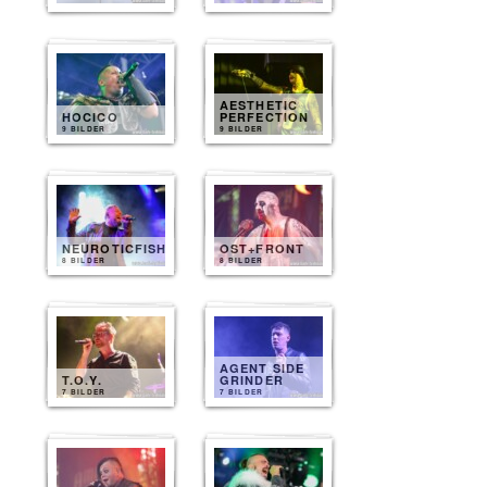
AESTHETIC
HOCICO
PERFECTION
9 BILDER
9 BILDER
NEUROTICFISH
OST+FRONT
8 BILDER
8 BILDER
AGENT SIDE
T.O.Y.
GRINDER
7 BILDER
7 BILDER