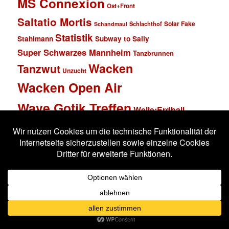
MS Connexion
Ost+Front
Saltatio Mortis
Solar Fake
Schlachthof
Schandmaul
Statistik
Stahlmann
Subway to Sally
Super Schwarzes Mannheim
Tanzbrunnen
Wacken
Tanzwut
Unzucht
Wacken Open Air
Wave Gotik Treffen
Welle:Erdball
Wiesbaden
Xandria
Impressum
Datenschutzerklärung
Stolz präsentiert von WordPress