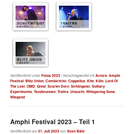
SCHOENGEIST
TRAITRS
8 BILDER
7 BILDER
BLITZ UNION
7 BILDER
Veröffentlicht unter
Fotos 2023
|
Verschlagwortet mit
Actors
,
Amphi
Festival
,
Blitz Union
,
Combichrist
,
Coppelius
,
Kite
,
Köln
,
Lord Of
The Lost
,
OMD
,
Qntal
,
Scarlet Dorn
,
Schöngeist
,
Solitary
Experiments
,
Tanzbrunnen
,
Traitrs
,
Unzucht
,
Whispering Sons
,
Wiegand
Amphi Festival 2023 – Teil 1
Veröffentlicht am
31. Juli 2023
von
Sven Bähr