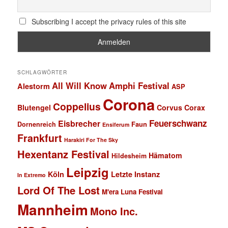
Subscribing I accept the privacy rules of this site
SCHLAGWÖRTER
All Will Know
Amphi Festival
Alestorm
ASP
Corona
Coppelius
Blutengel
Corvus Corax
Feuerschwanz
Eisbrecher
Faun
Dornenreich
Ensiferum
Frankfurt
Harakiri For The Sky
Hexentanz Festival
Hämatom
Hildesheim
Leipzig
Köln
Letzte Instanz
In Extremo
Lord Of The Lost
M'era Luna Festival
Mannheim
Mono Inc.