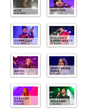
KITE
UNZUCHT
10 BILDER
10 BILDER
SOLITARY
COPPELIUS
EXPERIMENTS
10 BILDER
10 BILDER
WHISPERING
QNTAL
SONS
9 BILDER
8 BILDER
SCARLET
DORN
WIEGAND
8 BILDER
8 BILDER