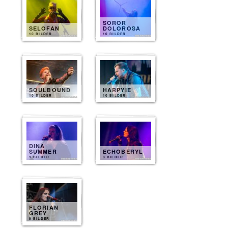
SOROR
SELOFAN
DOLOROSA
10 BILDER
10 BILDER
SOULBOUND
HARPYIE
10 BILDER
10 BILDER
DINA
SUMMER
ECHOBERYL
9 BILDER
8 BILDER
FLORIAN
GREY
8 BILDER