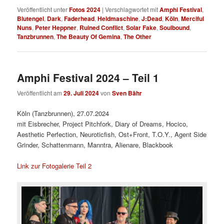
Veröffentlicht unter
Fotos 2024
|
Verschlagwortet mit
Amphi Festival
,
Blutengel
,
Dark
,
Faderhead
,
Heldmaschine
,
J:Dead
,
Köln
,
Merciful
Nuns
,
Peter Heppner
,
Ruined Conflict
,
Solar Fake
,
Soulbound
,
Tanzbrunnen
,
The Beauty Of Gemina
,
The Other
Amphi Festival 2024 – Teil 1
Veröffentlicht am
29. Juli 2024
von
Sven Bähr
Köln (Tanzbrunnen), 27.07.2024
mit Eisbrecher, Project Pitchfork, Diary of Dreams, Hocico,
Aesthetic Perfection, Neuroticfish, Ost+Front, T.O.Y., Agent Side
Grinder, Schattenmann, Manntra, Alienare, Blackbook
Link zur Fotogalerie Teil 2