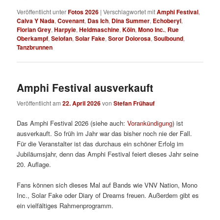
Veröffentlicht unter
Fotos 2026
|
Verschlagwortet mit
Amphi Festival
,
Calva Y Nada
,
Covenant
,
Das Ich
,
Dina Summer
,
Echoberyl
,
Florian Grey
,
Harpyie
,
Heldmaschine
,
Köln
,
Mono Inc.
,
Rue
Oberkampf
,
Selofan
,
Solar Fake
,
Soror Dolorosa
,
Soulbound
,
Tanzbrunnen
Amphi Festival ausverkauft
Veröffentlicht am
22. April 2026
von
Stefan Frühauf
Das Amphi Festival 2026 (siehe auch:
Vorankündigung
) ist
ausverkauft. So früh im Jahr war das bisher noch nie der Fall.
Für die Veranstalter ist das durchaus ein schöner Erfolg im
Jubiläumsjahr, denn das Amphi Festival feiert dieses Jahr seine
20. Auflage.
Fans können sich dieses Mal auf Bands wie VNV Nation, Mono
Inc., Solar Fake oder Diary of Dreams freuen. Außerdem gibt es
ein vielfältiges Rahmenprogramm.