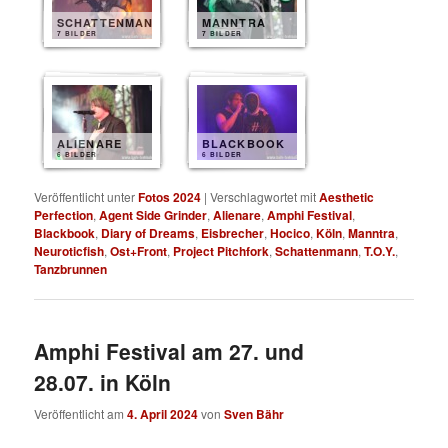
SCHATTENMANN
MANNTRA
7 BILDER
7 BILDER
ALIENARE
BLACKBOOK
6 BILDER
6 BILDER
Veröffentlicht unter
Fotos 2024
|
Verschlagwortet mit
Aesthetic
Perfection
,
Agent Side Grinder
,
Alienare
,
Amphi Festival
,
Blackbook
,
Diary of Dreams
,
Eisbrecher
,
Hocico
,
Köln
,
Manntra
,
Neuroticfish
,
Ost+Front
,
Project Pitchfork
,
Schattenmann
,
T.O.Y.
,
Tanzbrunnen
Amphi Festival am 27. und
28.07. in Köln
Veröffentlicht am
4. April 2024
von
Sven Bähr