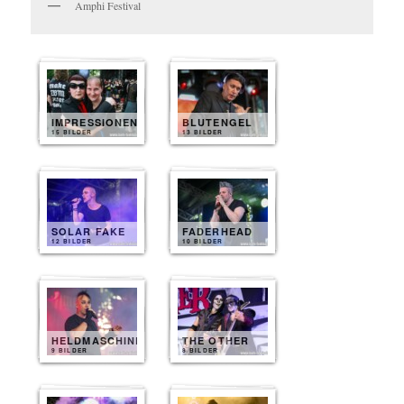
Amphi Festival
IMPRESSIONEN
BLUTENGEL
15 BILDER
13 BILDER
SOLAR FAKE
FADERHEAD
12 BILDER
10 BILDER
HELDMASCHINE
THE OTHER
9 BILDER
8 BILDER