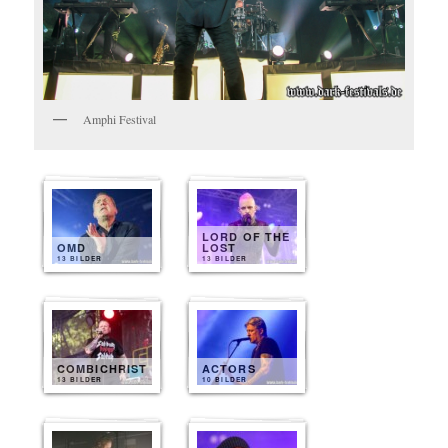
Amphi Festival
LORD OF THE
OMD
LOST
13 BILDER
13 BILDER
COMBICHRIST
ACTORS
13 BILDER
10 BILDER