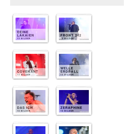
DEINE
LAKAIEN
FRONT 242
13 BILDER
13 BILDER
WELLE
COVENANT
ERDBALL
13 BILDER
13 BILDER
DAS ICH
ZERAPHINE
10 BILDER
10 BILDER