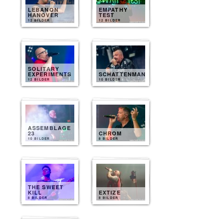
LEBANON
EMPATHY
HANOVER
TEST
12 BILDER
12 BILDER
SOLITARY
EXPERIMENTS
SCHATTENMANN
12 BILDER
10 BILDER
ASSEMBLAGE
23
CHROM
10 BILDER
8 BILDER
THE SWEET
KILL
EXTIZE
8 BILDER
8 BILDER