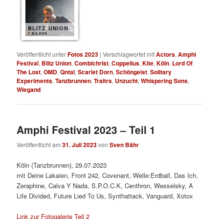
BLITZ UNION
7 BILDER
Veröffentlicht unter
Fotos 2023
|
Verschlagwortet mit
Actors
,
Amphi
Festival
,
Blitz Union
,
Combichrist
,
Coppelius
,
Kite
,
Köln
,
Lord Of
The Lost
,
OMD
,
Qntal
,
Scarlet Dorn
,
Schöngeist
,
Solitary
Experiments
,
Tanzbrunnen
,
Traitrs
,
Unzucht
,
Whispering Sons
,
Wiegand
Amphi Festival 2023 – Teil 1
Veröffentlicht am
31. Juli 2023
von
Sven Bähr
Köln (Tanzbrunnen), 29.07.2023
mit Deine Lakaien, Front 242, Covenant, Welle:Erdball, Das Ich,
Zeraphine, Calva Y Nada, S.P.O.C.K, Centhron, Wesselsky, A
Life Divided, Future Lied To Us, Synthattack, Vanguard, Xotox
Link zur Fotogalerie Teil 2