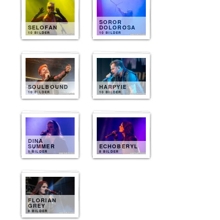
SOROR
SELOFAN
DOLOROSA
10 BILDER
10 BILDER
SOULBOUND
HARPYIE
10 BILDER
10 BILDER
DINA
SUMMER
ECHOBERYL
9 BILDER
8 BILDER
FLORIAN
GREY
8 BILDER