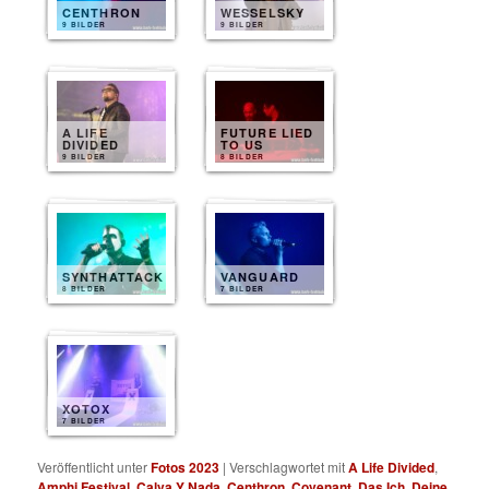
CENTHRON
WESSELSKY
9 BILDER
9 BILDER
A LIFE
FUTURE LIED
DIVIDED
TO US
9 BILDER
8 BILDER
SYNTHATTACK
VANGUARD
8 BILDER
7 BILDER
XOTOX
7 BILDER
Veröffentlicht unter
Fotos 2023
|
Verschlagwortet mit
A Life Divided
,
Amphi Festival
,
Calva Y Nada
,
Centhron
,
Covenant
,
Das Ich
,
Deine