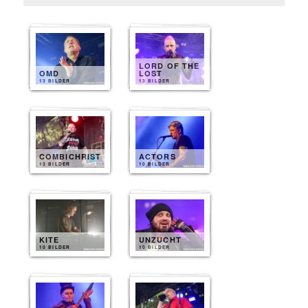
LORD OF THE
OMD
LOST
13 BILDER
13 BILDER
COMBICHRIST
ACTORS
13 BILDER
10 BILDER
KITE
UNZUCHT
10 BILDER
10 BILDER