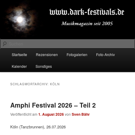
Zum
Zum
Musikmagazin seit 2005
primären
sekundären
Inhalt
Inhalt
springen
springen
DARK-FESTIVALS.DE
Suchen
Hauptmenü
Startseite
Rezensionen
Fotogalerien
Foto-Archiv
Kalender
Sonstiges
SCHLAGWORTARCHIV:
KÖLN
Amphi Festival 2026 – Teil 2
Veröffentlicht am
1. August 2026
von
Sven Bähr
Köln (Tanzbrunnen), 26.07.2026