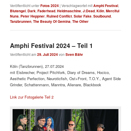
Veröffentlicht unter
Fotos 2024
|
Verschlagwortet mit
Amphi Festival
,
Blutengel
,
Dark
,
Faderhead
,
Heldmaschine
,
J:Dead
,
Köln
,
Merciful
Nuns
,
Peter Heppner
,
Ruined Conflict
,
Solar Fake
,
Soulbound
,
Tanzbrunnen
,
The Beauty Of Gemina
,
The Other
Amphi Festival 2024 – Teil 1
Veröffentlicht am
29. Juli 2024
von
Sven Bähr
Köln (Tanzbrunnen), 27.07.2024
mit Eisbrecher, Project Pitchfork, Diary of Dreams, Hocico,
Aesthetic Perfection, Neuroticfish, Ost+Front, T.O.Y., Agent Side
Grinder, Schattenmann, Manntra, Alienare, Blackbook
Link zur Fotogalerie Teil 2