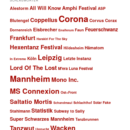
SCHLAGWÖRTER
All Will Know
Amphi Festival
Alestorm
ASP
Corona
Coppelius
Blutengel
Corvus Corax
Feuerschwanz
Eisbrecher
Faun
Dornenreich
Ensiferum
Frankfurt
Harakiri For The Sky
Hexentanz Festival
Hämatom
Hildesheim
Leipzig
Köln
Letzte Instanz
In Extremo
Lord Of The Lost
M'era Luna Festival
Mannheim
Mono Inc.
MS Connexion
Ost+Front
Saltatio Mortis
Solar Fake
Schlachthof
Schandmaul
Statistik
Stahlmann
Subway to Sally
Super Schwarzes Mannheim
Tanzbrunnen
Wacken
Tanzwut
Unzucht