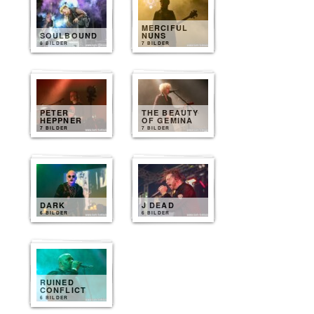
MERCIFUL
SOULBOUND
NUNS
8 BILDER
7 BILDER
PETER
THE BEAUTY
HEPPNER
OF GEMINA
7 BILDER
7 BILDER
DARK
J DEAD
6 BILDER
6 BILDER
RUINED
CONFLICT
6 BILDER