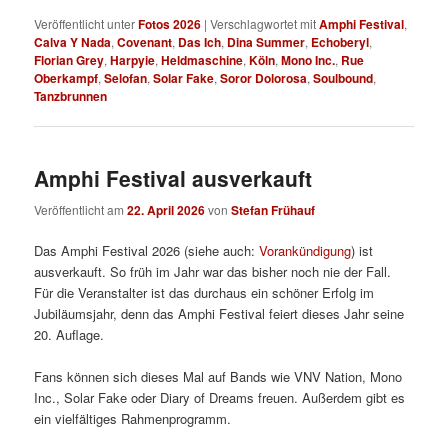
Veröffentlicht unter
Fotos 2026
|
Verschlagwortet mit
Amphi Festival
,
Calva Y Nada
,
Covenant
,
Das Ich
,
Dina Summer
,
Echoberyl
,
Florian Grey
,
Harpyie
,
Heldmaschine
,
Köln
,
Mono Inc.
,
Rue
Oberkampf
,
Selofan
,
Solar Fake
,
Soror Dolorosa
,
Soulbound
,
Tanzbrunnen
Amphi Festival ausverkauft
Veröffentlicht am
22. April 2026
von
Stefan Frühauf
Das Amphi Festival 2026 (siehe auch:
Vorankündigung
) ist
ausverkauft. So früh im Jahr war das bisher noch nie der Fall.
Für die Veranstalter ist das durchaus ein schöner Erfolg im
Jubiläumsjahr, denn das Amphi Festival feiert dieses Jahr seine
20. Auflage.
Fans können sich dieses Mal auf Bands wie VNV Nation, Mono
Inc., Solar Fake oder Diary of Dreams freuen. Außerdem gibt es
ein vielfältiges Rahmenprogramm.