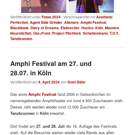
Veröffentlicht unter
Fotos 2024
|
Verschlagwortet mit
Aesthetic
Perfection
,
Agent Side Grinder
,
Alienare
,
Amphi Festival
,
Blackbook
,
Diary of Dreams
,
Eisbrecher
,
Hocico
,
Köln
,
Manntra
,
Neuroticfish
,
Ost+Front
,
Project Pitchfork
,
Schattenmann
,
T.O.Y.
,
Tanzbrunnen
Amphi Festival am 27. und
28.07. in Köln
Veröffentlicht am
4. April 2024
von
Sven Bähr
Das erste
Amphi Festival
fand 2005 in Gelsenkirchen im
namensgebenden Amphitheater vor rund 4.500 Zuschauern statt.
Dieses Jahr werden wieder rund 12.000 Zuschauer am
Tanzbrunnen
in
Köln
erwartet.
Dort findet am
27. und 28. Juli
die 18. Auflage des Festivals
statt. Auf die Besucher warten wieder viele Bands aus allen