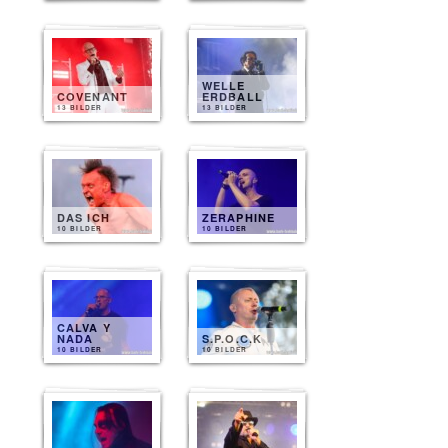
WELLE
COVENANT
ERDBALL
13 BILDER
13 BILDER
DAS ICH
ZERAPHINE
10 BILDER
10 BILDER
CALVA Y
NADA
S.P.O.C.K
10 BILDER
10 BILDER