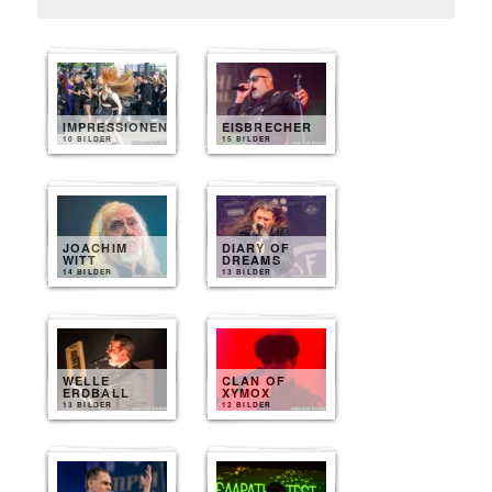
IMPRESSIONEN
EISBRECHER
10 BILDER
15 BILDER
JOACHIM
DIARY OF
WITT
DREAMS
14 BILDER
13 BILDER
WELLE
CLAN OF
ERDBALL
XYMOX
13 BILDER
12 BILDER