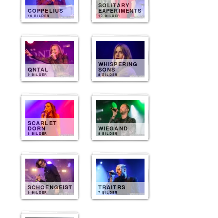
SOLITARY
COPPELIUS
EXPERIMENTS
10 BILDER
10 BILDER
WHISPERING
QNTAL
SONS
9 BILDER
8 BILDER
SCARLET
DORN
WIEGAND
8 BILDER
8 BILDER
SCHOENGEIST
TRAITRS
8 BILDER
7 BILDER