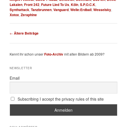
Lakaien
,
Front 242
,
Future Lied To Us
,
Köln
,
S.P.O.C.K
,
Synthattack
,
Tanzbrunnen
,
Vanguard
,
Welle:Erdball
,
Wesselsky
,
Xotox
,
Zeraphine
Beitragsnavigation
←
Ältere Beiträge
Kennt ihr schon unser
Foto-Archiv
mit alten Bildern ab 2009?
NEWSLETTER
Email
Subscribing I accept the privacy rules of this site