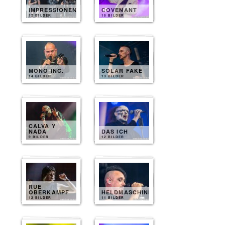
IMPRESSIONEN
COVENANT
12 BILDER
15 BILDER
MONO INC.
SOLAR FAKE
14 BILDER
13 BILDER
CALVA Y
NADA
DAS ICH
9 BILDER
12 BILDER
RUE
OBERKAMPF
HELDMASCHINE
12 BILDER
11 BILDER