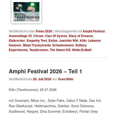
MOTEL
TRANSYLVANIA
8 BILDER
Veröffentlicht unter
Fotos 2026
|
Verschlagwortet mit
Amphi Festival
,
Assemblage 23
,
Chrom
,
Clan Of Xymox
,
Diary of Dreams
,
Eisbrecher
,
Empathy Test
,
Extize
,
Joachim Witt
,
Köln
,
Lebanon
Hanover
,
Motel Transylvania
,
Schattenmann
,
Solitary
Experiments
,
Tanzbrunnen
,
The Sweet Kill
,
Welle:Erdball
Amphi Festival 2026 – Teil 1
Veröffentlicht am
29. Juli 2026
von
Sven Bähr
Köln (Tanzbrunnen), 25.07.2026
mit Covenant, Mono Inc., Solar Fake, Calva Y Nada, Das Ich,
Rue Oberkampf, Heldmaschine, Selofan, Soror Dolorosa,
Soulbound, Harpyie, Dina Summer, Echoberyl, Florian Grey