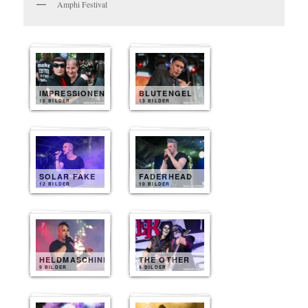
Amphi Festival
IMPRESSIONEN
BLUTENGEL
15 BILDER
13 BILDER
SOLAR FAKE
FADERHEAD
12 BILDER
10 BILDER
HELDMASCHINE
THE OTHER
9 BILDER
8 BILDER