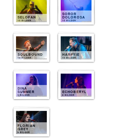
SOROR
SELOFAN
DOLOROSA
10 BILDER
10 BILDER
SOULBOUND
HARPYIE
10 BILDER
10 BILDER
DINA
SUMMER
ECHOBERYL
9 BILDER
8 BILDER
FLORIAN
GREY
8 BILDER