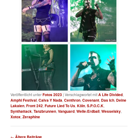
Veröffentlicht unter
Fotos 2023
|
Verschlagwortet mit
A Life Divided
,
Amphi Festival
,
Calva Y Nada
,
Centhron
,
Covenant
,
Das Ich
,
Deine
Lakaien
,
Front 242
,
Future Lied To Us
,
Köln
,
S.P.O.C.K
,
Synthattack
,
Tanzbrunnen
,
Vanguard
,
Welle:Erdball
,
Wesselsky
,
Xotox
,
Zeraphine
Beitragsnavigation
←
Ältere Beiträge