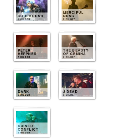
MERCIFUL
SOULBOUND
NUNS
8 BILDER
7 BILDER
PETER
THE BEAUTY
HEPPNER
OF GEMINA
7 BILDER
7 BILDER
DARK
J DEAD
6 BILDER
6 BILDER
RUINED
CONFLICT
6 BILDER