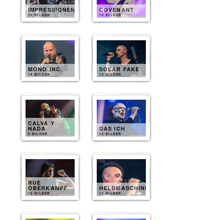
IMPRESSIONEN
COVENANT
12 BILDER
15 BILDER
MONO INC.
SOLAR FAKE
14 BILDER
13 BILDER
CALVA Y
NADA
DAS ICH
9 BILDER
12 BILDER
RUE
OBERKAMPF
HELDMASCHINE
12 BILDER
11 BILDER