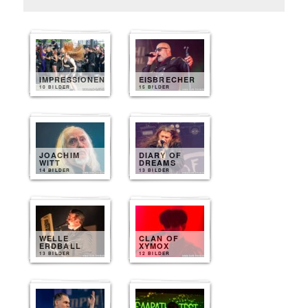
IMPRESSIONEN
EISBRECHER
10 BILDER
15 BILDER
JOACHIM
DIARY OF
WITT
DREAMS
14 BILDER
13 BILDER
WELLE
CLAN OF
ERDBALL
XYMOX
13 BILDER
12 BILDER