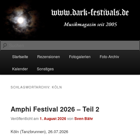
Zum
Zum
Musikmagazin seit 2005
primären
sekundären
Inhalt
Inhalt
springen
springen
DARK-FESTIVALS.DE
Suchen
Hauptmenü
Startseite
Rezensionen
Fotogalerien
Foto-Archiv
Kalender
Sonstiges
SCHLAGWORTARCHIV:
KÖLN
Amphi Festival 2026 – Teil 2
Veröffentlicht am
1. August 2026
von
Sven Bähr
Köln (Tanzbrunnen), 26.07.2026