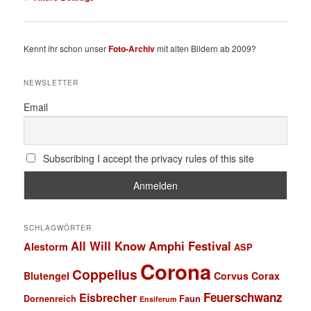
Kennt ihr schon unser
Foto-Archiv
mit alten Bildern ab 2009?
NEWSLETTER
Email
Subscribing I accept the privacy rules of this site
SCHLAGWÖRTER
All Will Know
Amphi Festival
Alestorm
ASP
Corona
Coppelius
Blutengel
Corvus Corax
Feuerschwanz
Eisbrecher
Faun
Dornenreich
Ensiferum