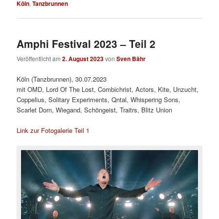
Köln
,
Tanzbrunnen
Amphi Festival 2023 – Teil 2
Veröffentlicht am
2. August 2023
von
Sven Bähr
Köln (Tanzbrunnen), 30.07.2023
mit OMD, Lord Of The Lost, Combichrist, Actors, Kite, Unzucht,
Coppelius, Solitary Experiments, Qntal, Whispering Sons,
Scarlet Dorn, Wiegand, Schöngeist, Traitrs, Blitz Union
Link zur Fotogalerie Teil 1