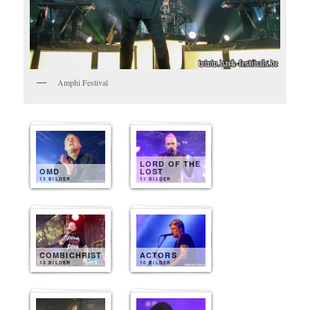
Amphi Festival
LORD OF THE
OMD
LOST
13 BILDER
13 BILDER
COMBICHRIST
ACTORS
13 BILDER
10 BILDER