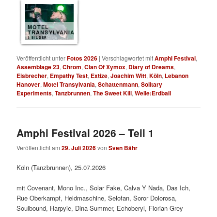
MOTEL
TRANSYLVANIA
8 BILDER
Veröffentlicht unter
Fotos 2026
|
Verschlagwortet mit
Amphi Festival
,
Assemblage 23
,
Chrom
,
Clan Of Xymox
,
Diary of Dreams
,
Eisbrecher
,
Empathy Test
,
Extize
,
Joachim Witt
,
Köln
,
Lebanon
Hanover
,
Motel Transylvania
,
Schattenmann
,
Solitary
Experiments
,
Tanzbrunnen
,
The Sweet Kill
,
Welle:Erdball
Amphi Festival 2026 – Teil 1
Veröffentlicht am
29. Juli 2026
von
Sven Bähr
Köln (Tanzbrunnen), 25.07.2026
mit Covenant, Mono Inc., Solar Fake, Calva Y Nada, Das Ich,
Rue Oberkampf, Heldmaschine, Selofan, Soror Dolorosa,
Soulbound, Harpyie, Dina Summer, Echoberyl, Florian Grey