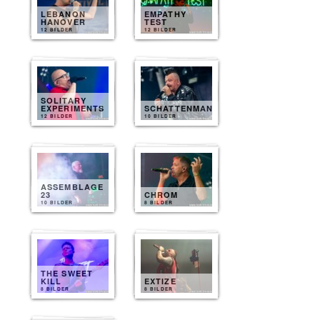
LEBANON
EMPATHY
HANOVER
TEST
12 BILDER
12 BILDER
SOLITARY
EXPERIMENTS
SCHATTENMANN
12 BILDER
10 BILDER
ASSEMBLAGE
23
CHROM
10 BILDER
8 BILDER
THE SWEET
KILL
EXTIZE
8 BILDER
8 BILDER