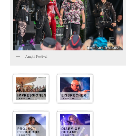
Amphi Festival
IMPRESSIONEN
EISBRECHER
15 BILDER
15 BILDER
PROJECT
DIARY OF
PITCHFORK
DREAMS
13 BILDER
12 BILDER