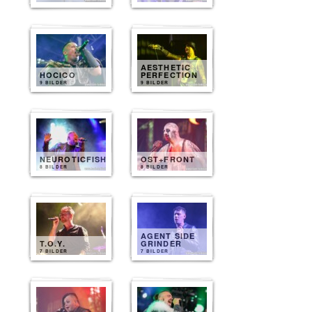
AESTHETIC
HOCICO
PERFECTION
9 BILDER
9 BILDER
NEUROTICFISH
OST+FRONT
8 BILDER
8 BILDER
AGENT SIDE
T.O.Y.
GRINDER
7 BILDER
7 BILDER