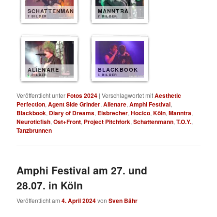
SCHATTENMANN
MANNTRA
7 BILDER
7 BILDER
ALIENARE
BLACKBOOK
6 BILDER
6 BILDER
Veröffentlicht unter
Fotos 2024
|
Verschlagwortet mit
Aesthetic
Perfection
,
Agent Side Grinder
,
Alienare
,
Amphi Festival
,
Blackbook
,
Diary of Dreams
,
Eisbrecher
,
Hocico
,
Köln
,
Manntra
,
Neuroticfish
,
Ost+Front
,
Project Pitchfork
,
Schattenmann
,
T.O.Y.
,
Tanzbrunnen
Amphi Festival am 27. und
28.07. in Köln
Veröffentlicht am
4. April 2024
von
Sven Bähr