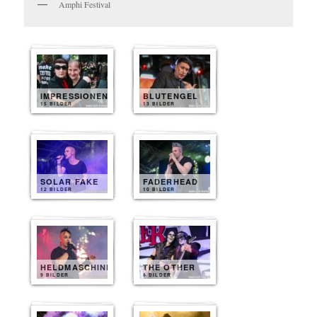
Amphi Festival
IMPRESSIONEN
BLUTENGEL
15 BILDER
13 BILDER
SOLAR FAKE
FADERHEAD
12 BILDER
10 BILDER
HELDMASCHINE
THE OTHER
9 BILDER
8 BILDER