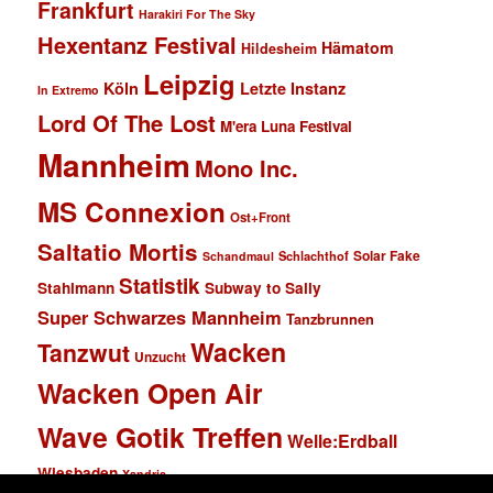
Frankfurt
Harakiri For The Sky
Hexentanz Festival
Hämatom
Hildesheim
Leipzig
Köln
Letzte Instanz
In Extremo
Lord Of The Lost
M'era Luna Festival
Mannheim
Mono Inc.
MS Connexion
Ost+Front
Saltatio Mortis
Solar Fake
Schlachthof
Schandmaul
Statistik
Stahlmann
Subway to Sally
Super Schwarzes Mannheim
Tanzbrunnen
Wacken
Tanzwut
Unzucht
Wacken Open Air
Wave Gotik Treffen
Welle:Erdball
Wiesbaden
Xandria