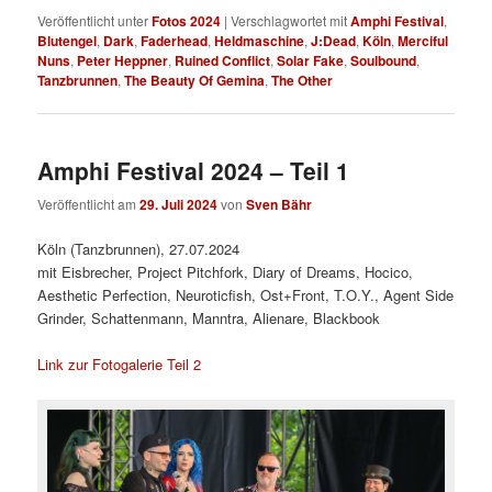
Veröffentlicht unter
Fotos 2024
|
Verschlagwortet mit
Amphi Festival
,
Blutengel
,
Dark
,
Faderhead
,
Heldmaschine
,
J:Dead
,
Köln
,
Merciful
Nuns
,
Peter Heppner
,
Ruined Conflict
,
Solar Fake
,
Soulbound
,
Tanzbrunnen
,
The Beauty Of Gemina
,
The Other
Amphi Festival 2024 – Teil 1
Veröffentlicht am
29. Juli 2024
von
Sven Bähr
Köln (Tanzbrunnen), 27.07.2024
mit Eisbrecher, Project Pitchfork, Diary of Dreams, Hocico,
Aesthetic Perfection, Neuroticfish, Ost+Front, T.O.Y., Agent Side
Grinder, Schattenmann, Manntra, Alienare, Blackbook
Link zur Fotogalerie Teil 2