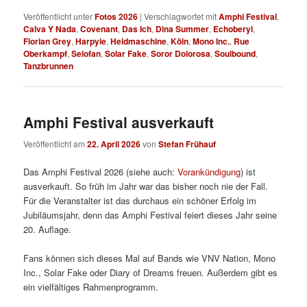
Veröffentlicht unter
Fotos 2026
|
Verschlagwortet mit
Amphi Festival
,
Calva Y Nada
,
Covenant
,
Das Ich
,
Dina Summer
,
Echoberyl
,
Florian Grey
,
Harpyie
,
Heldmaschine
,
Köln
,
Mono Inc.
,
Rue
Oberkampf
,
Selofan
,
Solar Fake
,
Soror Dolorosa
,
Soulbound
,
Tanzbrunnen
Amphi Festival ausverkauft
Veröffentlicht am
22. April 2026
von
Stefan Frühauf
Das Amphi Festival 2026 (siehe auch:
Vorankündigung
) ist
ausverkauft. So früh im Jahr war das bisher noch nie der Fall.
Für die Veranstalter ist das durchaus ein schöner Erfolg im
Jubiläumsjahr, denn das Amphi Festival feiert dieses Jahr seine
20. Auflage.
Fans können sich dieses Mal auf Bands wie VNV Nation, Mono
Inc., Solar Fake oder Diary of Dreams freuen. Außerdem gibt es
ein vielfältiges Rahmenprogramm.