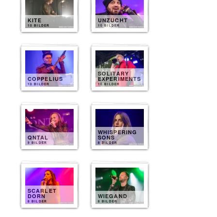
KITE
UNZUCHT
10 BILDER
10 BILDER
SOLITARY
COPPELIUS
EXPERIMENTS
10 BILDER
10 BILDER
WHISPERING
QNTAL
SONS
9 BILDER
8 BILDER
SCARLET
DORN
WIEGAND
8 BILDER
8 BILDER