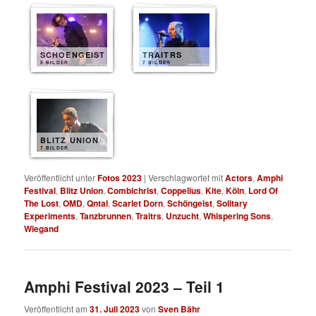
SCHOENGEIST
TRAITRS
8 BILDER
7 BILDER
BLITZ UNION
7 BILDER
Veröffentlicht unter
Fotos 2023
|
Verschlagwortet mit
Actors
,
Amphi
Festival
,
Blitz Union
,
Combichrist
,
Coppelius
,
Kite
,
Köln
,
Lord Of
The Lost
,
OMD
,
Qntal
,
Scarlet Dorn
,
Schöngeist
,
Solitary
Experiments
,
Tanzbrunnen
,
Traitrs
,
Unzucht
,
Whispering Sons
,
Wiegand
Amphi Festival 2023 – Teil 1
Veröffentlicht am
31. Juli 2023
von
Sven Bähr