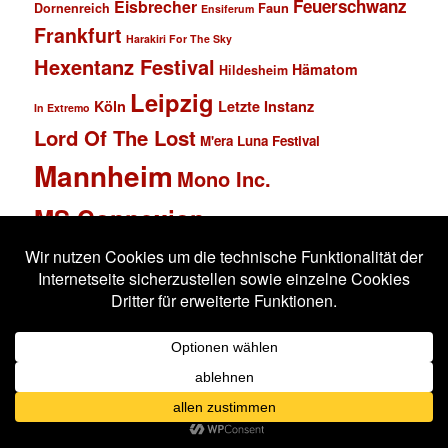
Feuerschwanz
Eisbrecher
Faun
Dornenreich
Ensiferum
Frankfurt
Harakiri For The Sky
Hexentanz Festival
Hämatom
Hildesheim
Leipzig
Köln
Letzte Instanz
In Extremo
Lord Of The Lost
M'era Luna Festival
Mannheim
Mono Inc.
MS Connexion
Ost+Front
Saltatio Mortis
Solar Fake
Schlachthof
Schandmaul
Statistik
Stahlmann
Subway to Sally
Super Schwarzes Mannheim
Tanzbrunnen
Wacken
Tanzwut
Unzucht
Wacken Open Air
Wave Gotik Treffen
Welle:Erdball