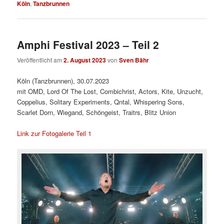
Köln
,
Tanzbrunnen
Amphi Festival 2023 – Teil 2
Veröffentlicht am
2. August 2023
von
Sven Bähr
Köln (Tanzbrunnen), 30.07.2023
mit OMD, Lord Of The Lost, Combichrist, Actors, Kite, Unzucht,
Coppelius, Solitary Experiments, Qntal, Whispering Sons,
Scarlet Dorn, Wiegand, Schöngeist, Traitrs, Blitz Union
Link zur Fotogalerie Teil 1