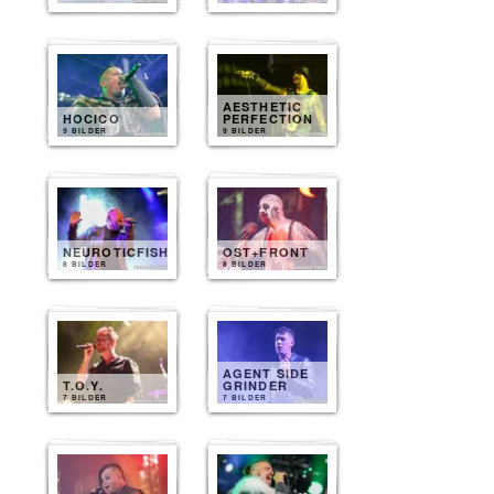
AESTHETIC
HOCICO
PERFECTION
9 BILDER
9 BILDER
NEUROTICFISH
OST+FRONT
8 BILDER
8 BILDER
AGENT SIDE
T.O.Y.
GRINDER
7 BILDER
7 BILDER