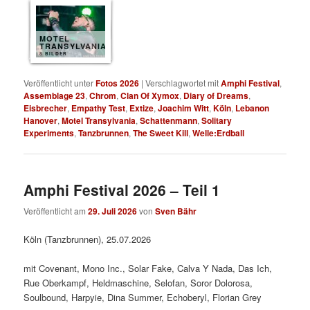
MOTEL
TRANSYLVANIA
8 BILDER
Veröffentlicht unter
Fotos 2026
|
Verschlagwortet mit
Amphi Festival
,
Assemblage 23
,
Chrom
,
Clan Of Xymox
,
Diary of Dreams
,
Eisbrecher
,
Empathy Test
,
Extize
,
Joachim Witt
,
Köln
,
Lebanon
Hanover
,
Motel Transylvania
,
Schattenmann
,
Solitary
Experiments
,
Tanzbrunnen
,
The Sweet Kill
,
Welle:Erdball
Amphi Festival 2026 – Teil 1
Veröffentlicht am
29. Juli 2026
von
Sven Bähr
Köln (Tanzbrunnen), 25.07.2026
mit Covenant, Mono Inc., Solar Fake, Calva Y Nada, Das Ich,
Rue Oberkampf, Heldmaschine, Selofan, Soror Dolorosa,
Soulbound, Harpyie, Dina Summer, Echoberyl, Florian Grey