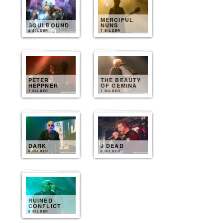
MERCIFUL
SOULBOUND
NUNS
8 BILDER
7 BILDER
PETER
THE BEAUTY
HEPPNER
OF GEMINA
7 BILDER
7 BILDER
DARK
J DEAD
6 BILDER
6 BILDER
RUINED
CONFLICT
6 BILDER