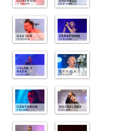
COVENANT
ERDBALL
13 BILDER
13 BILDER
DAS ICH
ZERAPHINE
10 BILDER
10 BILDER
CALVA Y
NADA
S.P.O.C.K
10 BILDER
10 BILDER
CENTHRON
WESSELSKY
9 BILDER
9 BILDER