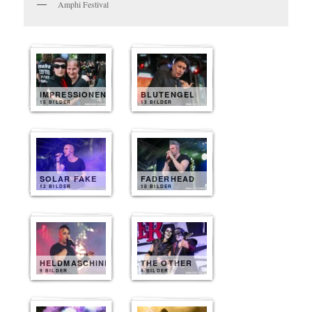
Amphi Festival
IMPRESSIONEN
BLUTENGEL
15 BILDER
13 BILDER
SOLAR FAKE
FADERHEAD
12 BILDER
10 BILDER
HELDMASCHINE
THE OTHER
9 BILDER
8 BILDER