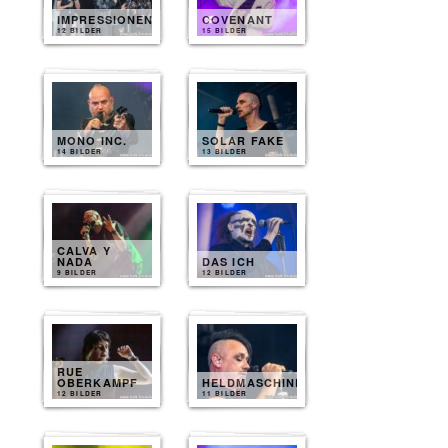
IMPRESSIONEN
COVENANT
12 BILDER
15 BILDER
MONO INC.
SOLAR FAKE
14 BILDER
13 BILDER
CALVA Y
NADA
DAS ICH
9 BILDER
12 BILDER
RUE
OBERKAMPF
HELDMASCHINE
12 BILDER
11 BILDER