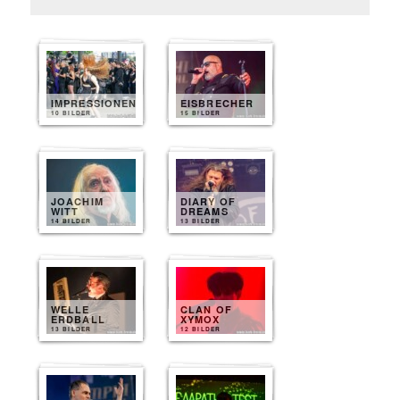
IMPRESSIONEN
EISBRECHER
10 BILDER
15 BILDER
JOACHIM
DIARY OF
WITT
DREAMS
14 BILDER
13 BILDER
WELLE
CLAN OF
ERDBALL
XYMOX
13 BILDER
12 BILDER