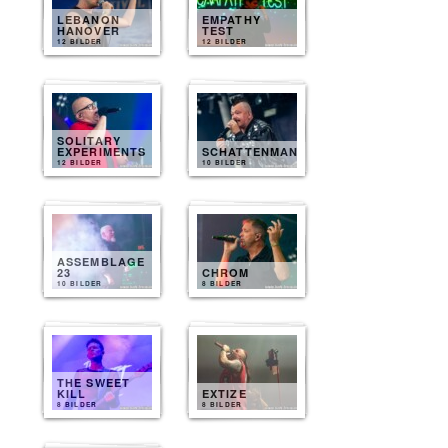
LEBANON
EMPATHY
HANOVER
TEST
12 BILDER
12 BILDER
SOLITARY
EXPERIMENTS
SCHATTENMANN
12 BILDER
10 BILDER
ASSEMBLAGE
23
CHROM
10 BILDER
8 BILDER
THE SWEET
KILL
EXTIZE
8 BILDER
8 BILDER