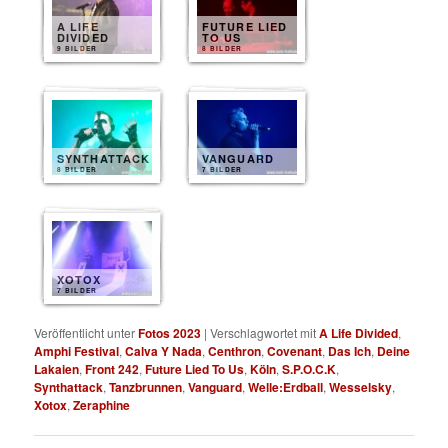
A LIFE
FUTURE LIED
DIVIDED
TO US
9 BILDER
8 BILDER
SYNTHATTACK
VANGUARD
8 BILDER
7 BILDER
XOTOX
7 BILDER
Veröffentlicht unter
Fotos 2023
|
Verschlagwortet mit
A Life Divided
,
Amphi Festival
,
Calva Y Nada
,
Centhron
,
Covenant
,
Das Ich
,
Deine
Lakaien
,
Front 242
,
Future Lied To Us
,
Köln
,
S.P.O.C.K
,
Synthattack
,
Tanzbrunnen
,
Vanguard
,
Welle:Erdball
,
Wesselsky
,
Xotox
,
Zeraphine