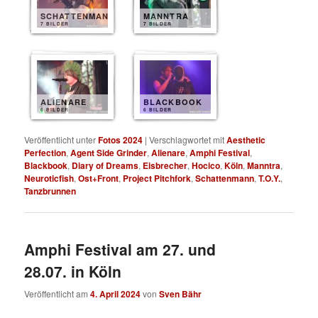
SCHATTENMANN
MANNTRA
7 BILDER
7 BILDER
ALIENARE
BLACKBOOK
6 BILDER
6 BILDER
Veröffentlicht unter
Fotos 2024
|
Verschlagwortet mit
Aesthetic
Perfection
,
Agent Side Grinder
,
Alienare
,
Amphi Festival
,
Blackbook
,
Diary of Dreams
,
Eisbrecher
,
Hocico
,
Köln
,
Manntra
,
Neuroticfish
,
Ost+Front
,
Project Pitchfork
,
Schattenmann
,
T.O.Y.
,
Tanzbrunnen
Amphi Festival am 27. und
28.07. in Köln
Veröffentlicht am
4. April 2024
von
Sven Bähr