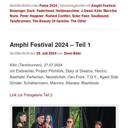
Veröffentlicht unter
Fotos 2024
|
Verschlagwortet mit
Amphi Festival
,
Blutengel
,
Dark
,
Faderhead
,
Heldmaschine
,
J:Dead
,
Köln
,
Merciful
Nuns
,
Peter Heppner
,
Ruined Conflict
,
Solar Fake
,
Soulbound
,
Tanzbrunnen
,
The Beauty Of Gemina
,
The Other
Amphi Festival 2024 – Teil 1
Veröffentlicht am
29. Juli 2024
von
Sven Bähr
Köln (Tanzbrunnen), 27.07.2024
mit Eisbrecher, Project Pitchfork, Diary of Dreams, Hocico,
Aesthetic Perfection, Neuroticfish, Ost+Front, T.O.Y., Agent Side
Grinder, Schattenmann, Manntra, Alienare, Blackbook
Link zur Fotogalerie Teil 2