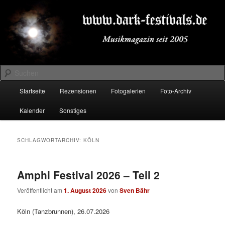
Zum
Zum
Musikmagazin seit 2005
primären
sekundären
Inhalt
Inhalt
springen
springen
DARK-FESTIVALS.DE
Suchen
Hauptmenü
Startseite
Rezensionen
Fotogalerien
Foto-Archiv
Kalender
Sonstiges
SCHLAGWORTARCHIV:
KÖLN
Amphi Festival 2026 – Teil 2
Veröffentlicht am
1. August 2026
von
Sven Bähr
Köln (Tanzbrunnen), 26.07.2026