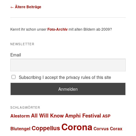
Beitragsnavigation
←
Ältere Beiträge
Kennt ihr schon unser
Foto-Archiv
mit alten Bildern ab 2009?
NEWSLETTER
Email
Subscribing I accept the privacy rules of this site
SCHLAGWÖRTER
All Will Know
Amphi Festival
Alestorm
ASP
Corona
Coppelius
Blutengel
Corvus Corax