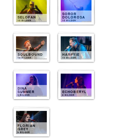
SOROR
SELOFAN
DOLOROSA
10 BILDER
10 BILDER
SOULBOUND
HARPYIE
10 BILDER
10 BILDER
DINA
SUMMER
ECHOBERYL
9 BILDER
8 BILDER
FLORIAN
GREY
8 BILDER