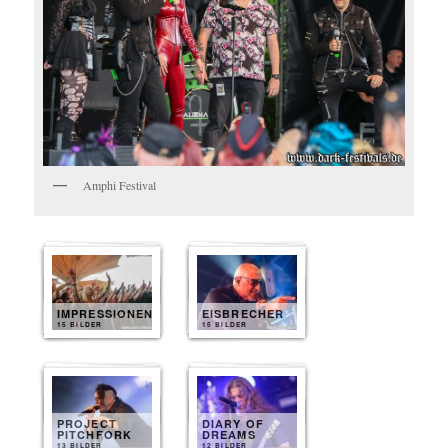
Amphi Festival
IMPRESSIONEN
EISBRECHER
15 BILDER
15 BILDER
PROJECT
DIARY OF
PITCHFORK
DREAMS
13 BILDER
12 BILDER