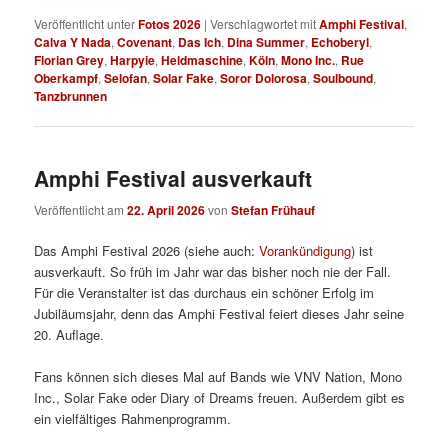
Veröffentlicht unter
Fotos 2026
|
Verschlagwortet mit
Amphi Festival
,
Calva Y Nada
,
Covenant
,
Das Ich
,
Dina Summer
,
Echoberyl
,
Florian Grey
,
Harpyie
,
Heldmaschine
,
Köln
,
Mono Inc.
,
Rue
Oberkampf
,
Selofan
,
Solar Fake
,
Soror Dolorosa
,
Soulbound
,
Tanzbrunnen
Amphi Festival ausverkauft
Veröffentlicht am
22. April 2026
von
Stefan Frühauf
Das Amphi Festival 2026 (siehe auch:
Vorankündigung
) ist
ausverkauft. So früh im Jahr war das bisher noch nie der Fall.
Für die Veranstalter ist das durchaus ein schöner Erfolg im
Jubiläumsjahr, denn das Amphi Festival feiert dieses Jahr seine
20. Auflage.
Fans können sich dieses Mal auf Bands wie VNV Nation, Mono
Inc., Solar Fake oder Diary of Dreams freuen. Außerdem gibt es
ein vielfältiges Rahmenprogramm.