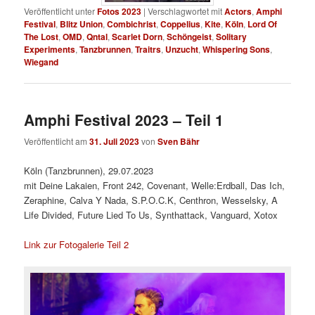
Veröffentlicht unter
Fotos 2023
|
Verschlagwortet mit
Actors
,
Amphi
Festival
,
Blitz Union
,
Combichrist
,
Coppelius
,
Kite
,
Köln
,
Lord Of
The Lost
,
OMD
,
Qntal
,
Scarlet Dorn
,
Schöngeist
,
Solitary
Experiments
,
Tanzbrunnen
,
Traitrs
,
Unzucht
,
Whispering Sons
,
Wiegand
Amphi Festival 2023 – Teil 1
Veröffentlicht am
31. Juli 2023
von
Sven Bähr
Köln (Tanzbrunnen), 29.07.2023
mit Deine Lakaien, Front 242, Covenant, Welle:Erdball, Das Ich,
Zeraphine, Calva Y Nada, S.P.O.C.K, Centhron, Wesselsky, A
Life Divided, Future Lied To Us, Synthattack, Vanguard, Xotox
Link zur Fotogalerie Teil 2