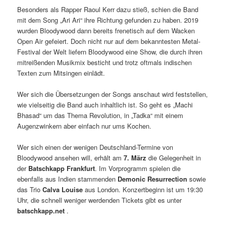
Besonders als Rapper Raoul Kerr dazu stieß, schien die Band
mit dem Song „Ari Ari“ ihre Richtung gefunden zu haben. 2019
wurden Bloodywood dann bereits frenetisch auf dem Wacken
Open Air gefeiert. Doch nicht nur auf dem bekanntesten Metal-
Festival der Welt liefern Bloodywood eine Show, die durch ihren
mitreißenden Musikmix besticht und trotz oftmals indischen
Texten zum Mitsingen einlädt.
Wer sich die Übersetzungen der Songs anschaut wird feststellen,
wie vielseitig die Band auch inhaltlich ist. So geht es „Machi
Bhasad“ um das Thema Revolution, in „Tadka“ mit einem
Augenzwinkern aber einfach nur ums Kochen.
Wer sich einen der wenigen Deutschland-Termine von
Bloodywood ansehen will, erhält am
7. März
die Gelegenheit in
der
Batschkapp Frankfurt
. Im Vorprogramm spielen die
ebenfalls aus Indien stammenden
Demonic Resurrection
sowie
das Trio
Calva Louise
aus London. Konzertbeginn ist um 19:30
Uhr, die schnell weniger werdenden Tickets gibt es unter
batschkapp.net
.