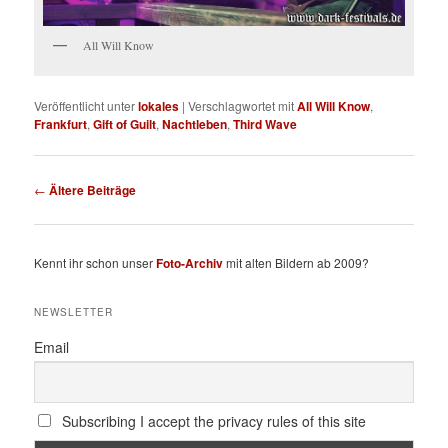
All Will Know
Veröffentlicht unter
lokales
|
Verschlagwortet mit
All Will Know
,
Frankfurt
,
Gift of Guilt
,
Nachtleben
,
Third Wave
Beitragsnavigation
←
Ältere Beiträge
Kennt ihr schon unser
Foto-Archiv
mit alten Bildern ab 2009?
NEWSLETTER
Email
Subscribing I accept the privacy rules of this site