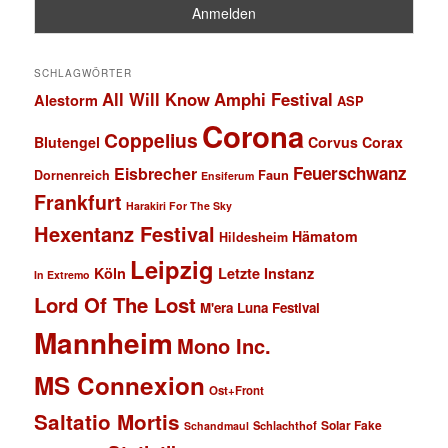
SCHLAGWÖRTER
All Will Know
Amphi Festival
Alestorm
ASP
Corona
Coppelius
Blutengel
Corvus Corax
Feuerschwanz
Eisbrecher
Faun
Dornenreich
Ensiferum
Frankfurt
Harakiri For The Sky
Hexentanz Festival
Hämatom
Hildesheim
Leipzig
Köln
Letzte Instanz
In Extremo
Lord Of The Lost
M'era Luna Festival
Mannheim
Mono Inc.
MS Connexion
Ost+Front
Saltatio Mortis
Solar Fake
Schlachthof
Schandmaul