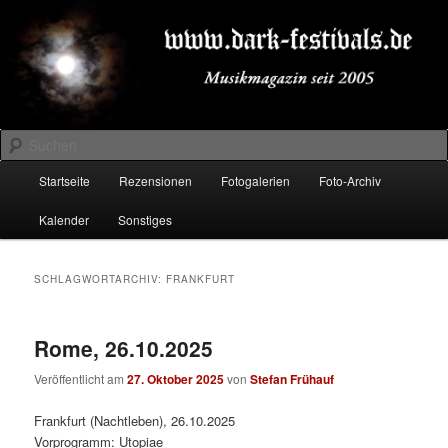
Zum
Zum
Musikmagazin seit 2005
primären
sekundären
Inhalt
Inhalt
springen
springen
DARK-FESTIVALS.DE
Suchen
Hauptmenü
Startseite
Rezensionen
Fotogalerien
Foto-Archiv
Kalender
Sonstiges
SCHLAGWORTARCHIV:
FRANKFURT
Rome, 26.10.2025
Veröffentlicht am
27. Oktober 2025
von
Stefan Frühauf
Frankfurt (Nachtleben), 26.10.2025
Vorprogramm: Utopiae