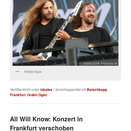
Orden Ogan
Veröffentlicht unter
lokales
|
Verschlagwortet mit
Batschkapp
,
Frankfurt
,
Orden Ogan
All Will Know: Konzert in
Frankfurt verschoben