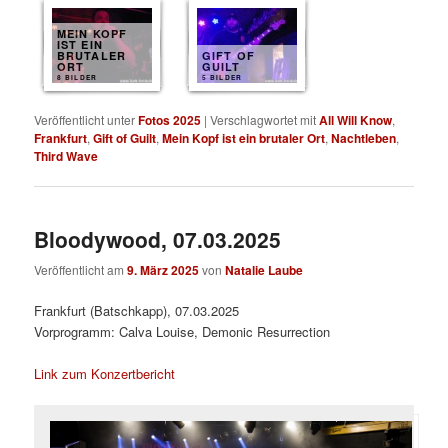
MEIN KOPF
IST EIN
BRUTALER
GIFT OF
ORT
GUILT
8 BILDER
5 BILDER
Veröffentlicht unter
Fotos 2025
|
Verschlagwortet mit
All Will Know
,
Frankfurt
,
Gift of Guilt
,
Mein Kopf ist ein brutaler Ort
,
Nachtleben
,
Third Wave
Bloodywood, 07.03.2025
Veröffentlicht am
9. März 2025
von
Natalie Laube
Frankfurt (Batschkapp), 07.03.2025
Vorprogramm: Calva Louise, Demonic Resurrection
Link zum Konzertbericht