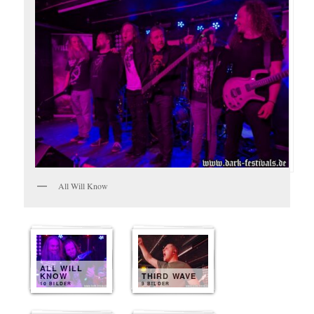
All Will Know
ALL WILL
KNOW
THIRD WAVE
10 BILDER
9 BILDER