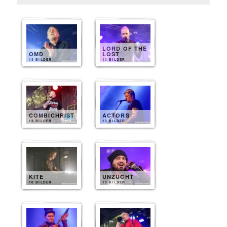
LORD OF THE
OMD
LOST
13 BILDER
13 BILDER
COMBICHRIST
ACTORS
13 BILDER
10 BILDER
KITE
UNZUCHT
10 BILDER
10 BILDER