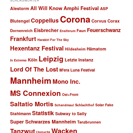
SCHLAGWÖRTER
All Will Know
Amphi Festival
Alestorm
ASP
Corona
Coppelius
Blutengel
Corvus Corax
Feuerschwanz
Eisbrecher
Faun
Dornenreich
Ensiferum
Frankfurt
Harakiri For The Sky
Hexentanz Festival
Hämatom
Hildesheim
Leipzig
Köln
Letzte Instanz
In Extremo
Lord Of The Lost
M'era Luna Festival
Mannheim
Mono Inc.
MS Connexion
Ost+Front
Saltatio Mortis
Solar Fake
Schlachthof
Schandmaul
Statistik
Stahlmann
Subway to Sally
Super Schwarzes Mannheim
Tanzbrunnen
Wacken
Tanzwut
Unzucht