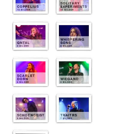
SOLITARY
COPPELIUS
EXPERIMENTS
10 BILDER
10 BILDER
WHISPERING
QNTAL
SONS
9 BILDER
8 BILDER
SCARLET
DORN
WIEGAND
8 BILDER
8 BILDER
SCHOENGEIST
TRAITRS
8 BILDER
7 BILDER