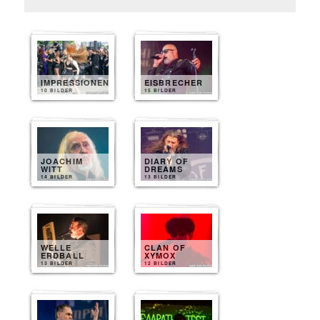
IMPRESSIONEN
EISBRECHER
10 BILDER
15 BILDER
JOACHIM
DIARY OF
WITT
DREAMS
14 BILDER
13 BILDER
WELLE
CLAN OF
ERDBALL
XYMOX
13 BILDER
12 BILDER