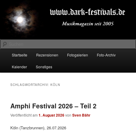
Zum
Zum
Musikmagazin seit 2005
primären
sekundären
Inhalt
Inhalt
springen
springen
DARK-FESTIVALS.DE
Suchen
Hauptmenü
Startseite
Rezensionen
Fotogalerien
Foto-Archiv
Kalender
Sonstiges
SCHLAGWORTARCHIV:
KÖLN
Amphi Festival 2026 – Teil 2
Veröffentlicht am
1. August 2026
von
Sven Bähr
Köln (Tanzbrunnen), 26.07.2026