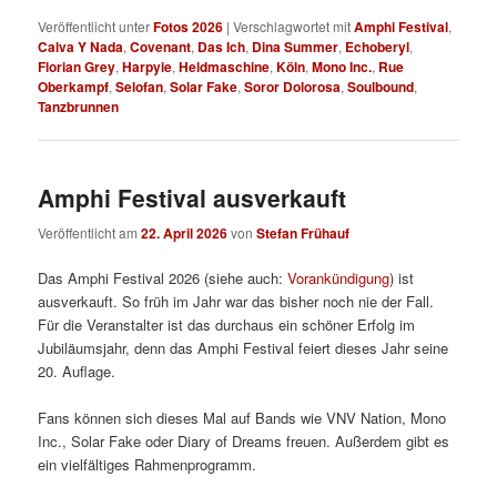
Veröffentlicht unter
Fotos 2026
|
Verschlagwortet mit
Amphi Festival
,
Calva Y Nada
,
Covenant
,
Das Ich
,
Dina Summer
,
Echoberyl
,
Florian Grey
,
Harpyie
,
Heldmaschine
,
Köln
,
Mono Inc.
,
Rue
Oberkampf
,
Selofan
,
Solar Fake
,
Soror Dolorosa
,
Soulbound
,
Tanzbrunnen
Amphi Festival ausverkauft
Veröffentlicht am
22. April 2026
von
Stefan Frühauf
Das Amphi Festival 2026 (siehe auch:
Vorankündigung
) ist
ausverkauft. So früh im Jahr war das bisher noch nie der Fall.
Für die Veranstalter ist das durchaus ein schöner Erfolg im
Jubiläumsjahr, denn das Amphi Festival feiert dieses Jahr seine
20. Auflage.
Fans können sich dieses Mal auf Bands wie VNV Nation, Mono
Inc., Solar Fake oder Diary of Dreams freuen. Außerdem gibt es
ein vielfältiges Rahmenprogramm.