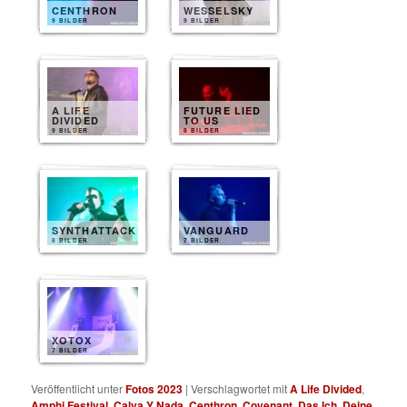
CENTHRON
WESSELSKY
9 BILDER
9 BILDER
A LIFE
FUTURE LIED
DIVIDED
TO US
9 BILDER
8 BILDER
SYNTHATTACK
VANGUARD
8 BILDER
7 BILDER
XOTOX
7 BILDER
Veröffentlicht unter
Fotos 2023
|
Verschlagwortet mit
A Life Divided
,
Amphi Festival
,
Calva Y Nada
,
Centhron
,
Covenant
,
Das Ich
,
Deine