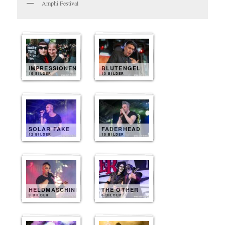
Amphi Festival
IMPRESSIONEN
BLUTENGEL
15 BILDER
13 BILDER
SOLAR FAKE
FADERHEAD
12 BILDER
10 BILDER
HELDMASCHINE
THE OTHER
9 BILDER
8 BILDER