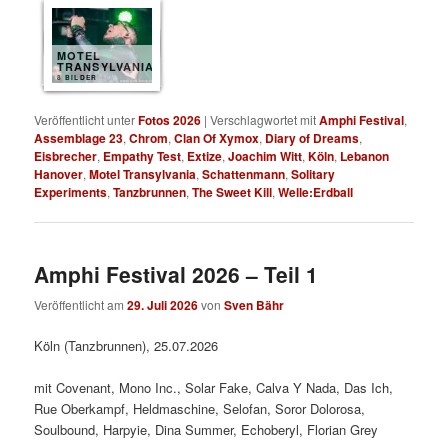
MOTEL
TRANSYLVANIA
8 BILDER
Veröffentlicht unter
Fotos 2026
|
Verschlagwortet mit
Amphi Festival
,
Assemblage 23
,
Chrom
,
Clan Of Xymox
,
Diary of Dreams
,
Eisbrecher
,
Empathy Test
,
Extize
,
Joachim Witt
,
Köln
,
Lebanon
Hanover
,
Motel Transylvania
,
Schattenmann
,
Solitary
Experiments
,
Tanzbrunnen
,
The Sweet Kill
,
Welle:Erdball
Amphi Festival 2026 – Teil 1
Veröffentlicht am
29. Juli 2026
von
Sven Bähr
Köln (Tanzbrunnen), 25.07.2026
mit Covenant, Mono Inc., Solar Fake, Calva Y Nada, Das Ich,
Rue Oberkampf, Heldmaschine, Selofan, Soror Dolorosa,
Soulbound, Harpyie, Dina Summer, Echoberyl, Florian Grey