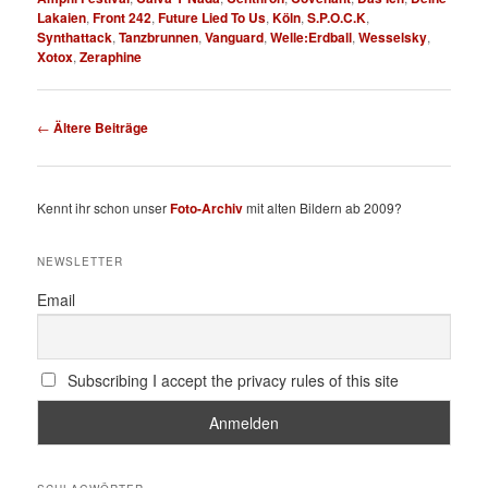
Lakaien
,
Front 242
,
Future Lied To Us
,
Köln
,
S.P.O.C.K
,
Synthattack
,
Tanzbrunnen
,
Vanguard
,
Welle:Erdball
,
Wesselsky
,
Xotox
,
Zeraphine
Beitragsnavigation
←
Ältere Beiträge
Kennt ihr schon unser
Foto-Archiv
mit alten Bildern ab 2009?
NEWSLETTER
Email
Subscribing I accept the privacy rules of this site