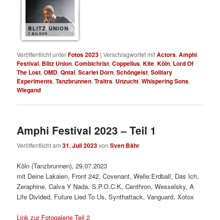
BLITZ UNION
7 BILDER
Veröffentlicht unter
Fotos 2023
|
Verschlagwortet mit
Actors
,
Amphi
Festival
,
Blitz Union
,
Combichrist
,
Coppelius
,
Kite
,
Köln
,
Lord Of
The Lost
,
OMD
,
Qntal
,
Scarlet Dorn
,
Schöngeist
,
Solitary
Experiments
,
Tanzbrunnen
,
Traitrs
,
Unzucht
,
Whispering Sons
,
Wiegand
Amphi Festival 2023 – Teil 1
Veröffentlicht am
31. Juli 2023
von
Sven Bähr
Köln (Tanzbrunnen), 29.07.2023
mit Deine Lakaien, Front 242, Covenant, Welle:Erdball, Das Ich,
Zeraphine, Calva Y Nada, S.P.O.C.K, Centhron, Wesselsky, A
Life Divided, Future Lied To Us, Synthattack, Vanguard, Xotox
Link zur Fotogalerie Teil 2