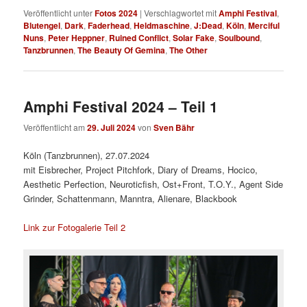
Veröffentlicht unter
Fotos 2024
|
Verschlagwortet mit
Amphi Festival
,
Blutengel
,
Dark
,
Faderhead
,
Heldmaschine
,
J:Dead
,
Köln
,
Merciful
Nuns
,
Peter Heppner
,
Ruined Conflict
,
Solar Fake
,
Soulbound
,
Tanzbrunnen
,
The Beauty Of Gemina
,
The Other
Amphi Festival 2024 – Teil 1
Veröffentlicht am
29. Juli 2024
von
Sven Bähr
Köln (Tanzbrunnen), 27.07.2024
mit Eisbrecher, Project Pitchfork, Diary of Dreams, Hocico,
Aesthetic Perfection, Neuroticfish, Ost+Front, T.O.Y., Agent Side
Grinder, Schattenmann, Manntra, Alienare, Blackbook
Link zur Fotogalerie Teil 2