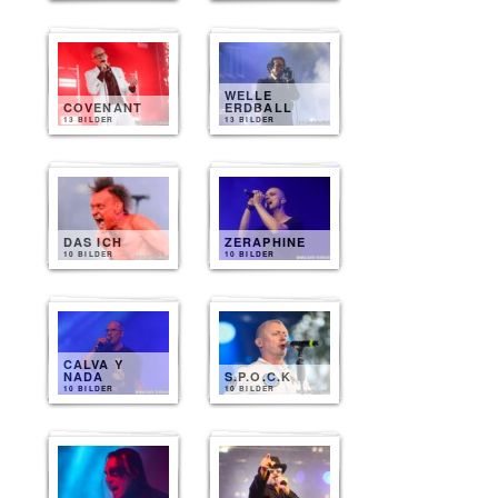
WELLE
COVENANT
ERDBALL
13 BILDER
13 BILDER
DAS ICH
ZERAPHINE
10 BILDER
10 BILDER
CALVA Y
NADA
S.P.O.C.K
10 BILDER
10 BILDER