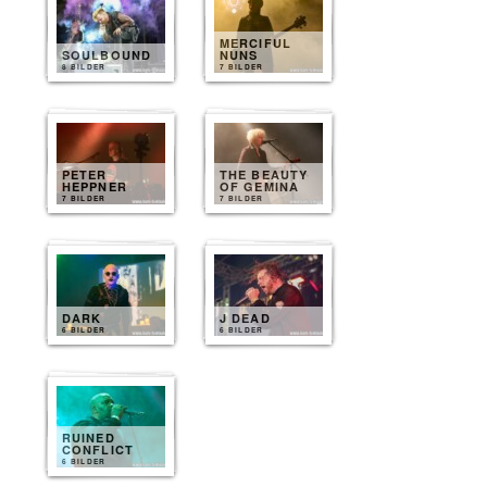
MERCIFUL
SOULBOUND
NUNS
8 BILDER
7 BILDER
PETER
THE BEAUTY
HEPPNER
OF GEMINA
7 BILDER
7 BILDER
DARK
J DEAD
6 BILDER
6 BILDER
RUINED
CONFLICT
6 BILDER