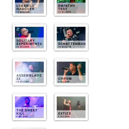
LEBANON
EMPATHY
HANOVER
TEST
12 BILDER
12 BILDER
SOLITARY
EXPERIMENTS
SCHATTENMANN
12 BILDER
10 BILDER
ASSEMBLAGE
23
CHROM
10 BILDER
8 BILDER
THE SWEET
KILL
EXTIZE
8 BILDER
8 BILDER