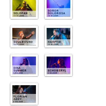
SOROR
SELOFAN
DOLOROSA
10 BILDER
10 BILDER
SOULBOUND
HARPYIE
10 BILDER
10 BILDER
DINA
SUMMER
ECHOBERYL
9 BILDER
8 BILDER
FLORIAN
GREY
8 BILDER