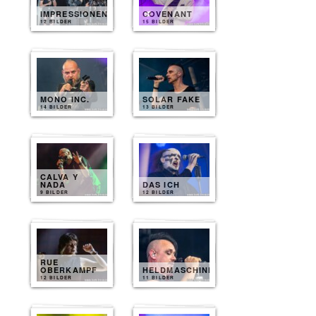
IMPRESSIONEN
COVENANT
12 BILDER
15 BILDER
MONO INC.
SOLAR FAKE
14 BILDER
13 BILDER
CALVA Y
NADA
DAS ICH
9 BILDER
12 BILDER
RUE
OBERKAMPF
HELDMASCHINE
12 BILDER
11 BILDER