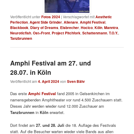
Veröffentlicht unter
Fotos 2024
|
Verschlagwortet mit
Aesthetic
Perfection
,
Agent Side Grinder
,
Alienare
,
Amphi Festival
,
Blackbook
,
Diary of Dreams
,
Eisbrecher
,
Hocico
,
Köln
,
Manntra
,
Neuroticfish
,
Ost+Front
,
Project Pitchfork
,
Schattenmann
,
T.O.Y.
,
Tanzbrunnen
Amphi Festival am 27. und
28.07. in Köln
Veröffentlicht am
4. April 2024
von
Sven Bähr
Das erste
Amphi Festival
fand 2005 in Gelsenkirchen im
namensgebenden Amphitheater vor rund 4.500 Zuschauern statt.
Dieses Jahr werden wieder rund 12.000 Zuschauer am
Tanzbrunnen
in
Köln
erwartet.
Dort findet am
27. und 28. Juli
die 18. Auflage des Festivals
statt. Auf die Besucher warten wieder viele Bands aus allen