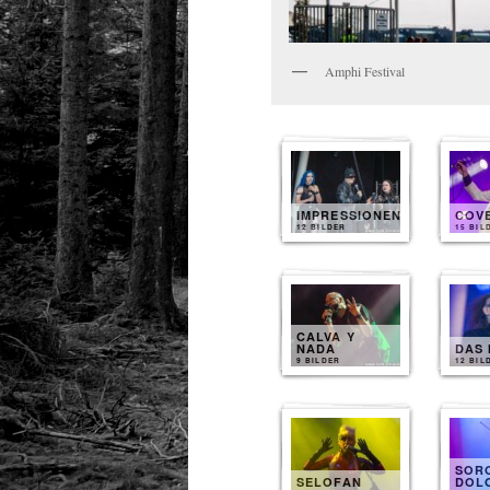
Amphi Festival
IMPRESSIONEN
COV
12 BILDER
15 BIL
CALVA Y
NADA
DAS 
9 BILDER
12 BIL
SOR
SELOFAN
DOL