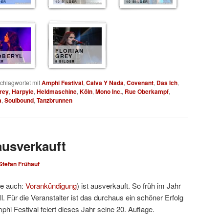
DER
10 BILDER
10 BILDER
FLORIAN
OBERYL
GREY
ER
8 BILDER
chlagwortet mit
Amphi Festival
,
Calva Y Nada
,
Covenant
,
Das Ich
,
Grey
,
Harpyie
,
Heldmaschine
,
Köln
,
Mono Inc.
,
Rue Oberkampf
,
a
,
Soulbound
,
Tanzbrunnen
ausverkauft
Stefan Frühauf
he auch:
Vorankündigung
) ist ausverkauft. So früh im Jahr
l. Für die Veranstalter ist das durchaus ein schöner Erfolg
hi Festival feiert dieses Jahr seine 20. Auflage.