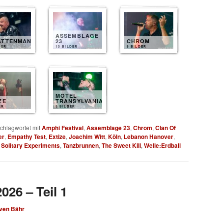
ASSEMBLAGE
ATTENMANN
23
CHROM
DER
10 BILDER
8 BILDER
MOTEL
ZE
TRANSYLVANIA
ER
8 BILDER
chlagwortet mit
Amphi Festival
,
Assemblage 23
,
Chrom
,
Clan Of
er
,
Empathy Test
,
Extize
,
Joachim Witt
,
Köln
,
Lebanon Hanover
,
,
Solitary Experiments
,
Tanzbrunnen
,
The Sweet Kill
,
Welle:Erdball
026 – Teil 1
ven Bähr