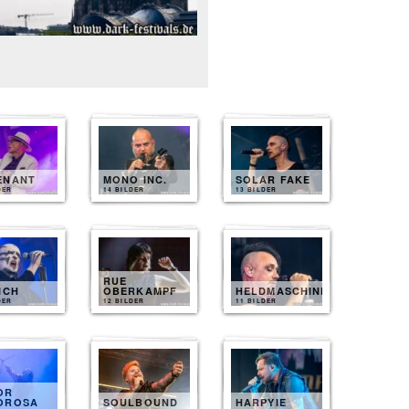
ENANT
MONO INC.
SOLAR FAKE
DER
14 BILDER
13 BILDER
RUE
ICH
OBERKAMPF
HELDMASCHINE
DER
12 BILDER
11 BILDER
OR
OROSA
SOULBOUND
HARPYIE