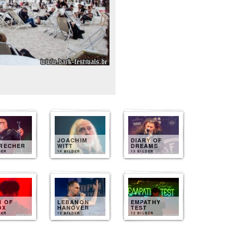
JOACHIM
DIARY OF
BRECHER
WITT
DREAMS
DER
14 BILDER
13 BILDER
N OF
LEBANON
EMPATHY
OX
HANOVER
TEST
DER
12 BILDER
12 BILDER