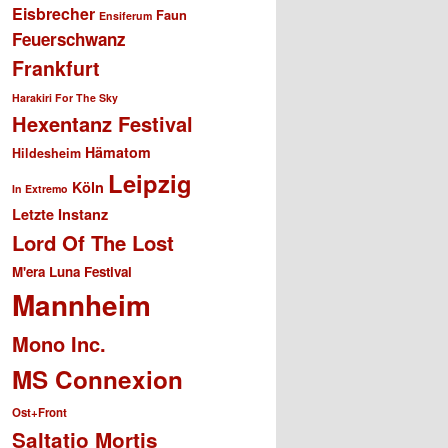
Eisbrecher
Faun
Ensiferum
Feuerschwanz
Frankfurt
Harakiri For The Sky
Hexentanz Festival
Hämatom
Hildesheim
Leipzig
Köln
In Extremo
Letzte Instanz
Lord Of The Lost
M'era Luna Festival
Mannheim
Mono Inc.
MS Connexion
Ost+Front
Saltatio Mortis