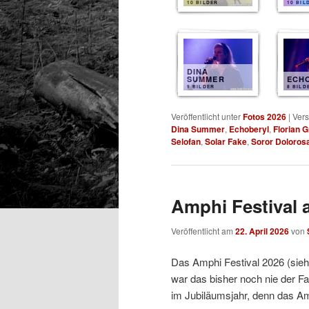
10 BILDER
10 BIL
DINA
SUMMER
ECH
9 BILDER
8 BILD
Veröffentlicht unter
Fotos 2026
|
Vers
Dina Summer
,
Echoberyl
,
Florian 
Selofan
,
Solar Fake
,
Soror Doloros
Amphi Festival 
Veröffentlicht am
22. April 2026
von
Das Amphi Festival 2026 (sie
war das bisher noch nie der Fal
im Jubiläumsjahr, denn das Amp