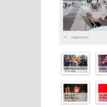
Amphi Festival
IMPRESSIONEN
EIS
10 BILDER
15 BIL
WELLE
CLA
ERDBALL
XYM
13 BILDER
12 BIL