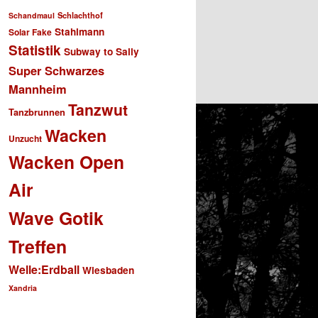
Schlachthof
Schandmaul
Stahlmann
Solar Fake
Statistik
Subway to Sally
Super Schwarzes
Mannheim
Tanzwut
Tanzbrunnen
Wacken
Unzucht
Wacken Open
Air
Wave Gotik
Treffen
Welle:Erdball
Wiesbaden
Xandria