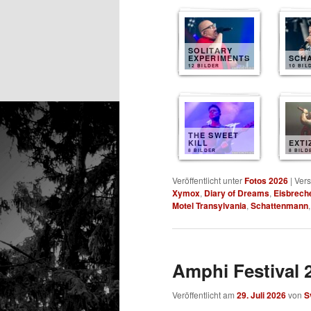
SOLITARY
EXPERIMENTS
SCH
12 BILDER
10 BIL
THE SWEET
KILL
EXTI
8 BILDER
8 BILD
Veröffentlicht unter
Fotos 2026
|
Vers
Xymox
,
Diary of Dreams
,
Eisbrech
Motel Transylvania
,
Schattenmann
Amphi Festival 2
Veröffentlicht am
29. Juli 2026
von
S