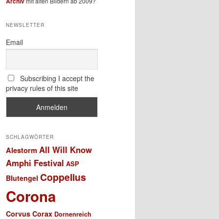
Archiv
mit alten Bildern ab 2009?
NEWSLETTER
Email
Subscribing I accept the
privacy rules of this site
SCHLAGWÖRTER
All Will Know
Alestorm
Amphi Festival
ASP
Coppelius
Blutengel
Corona
Corvus Corax
Dornenreich