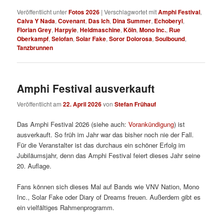
Veröffentlicht unter
Fotos 2026
|
Verschlagwortet mit
Amphi Festival
,
Calva Y Nada
,
Covenant
,
Das Ich
,
Dina Summer
,
Echoberyl
,
Florian Grey
,
Harpyie
,
Heldmaschine
,
Köln
,
Mono Inc.
,
Rue
Oberkampf
,
Selofan
,
Solar Fake
,
Soror Dolorosa
,
Soulbound
,
Tanzbrunnen
Amphi Festival ausverkauft
Veröffentlicht am
22. April 2026
von
Stefan Frühauf
Das Amphi Festival 2026 (siehe auch:
Vorankündigung
) ist
ausverkauft. So früh im Jahr war das bisher noch nie der Fall.
Für die Veranstalter ist das durchaus ein schöner Erfolg im
Jubiläumsjahr, denn das Amphi Festival feiert dieses Jahr seine
20. Auflage.
Fans können sich dieses Mal auf Bands wie VNV Nation, Mono
Inc., Solar Fake oder Diary of Dreams freuen. Außerdem gibt es
ein vielfältiges Rahmenprogramm.