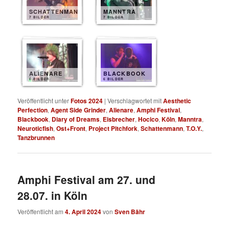
SCHATTENMANN
MANNTRA
7 BILDER
7 BILDER
ALIENARE
BLACKBOOK
6 BILDER
6 BILDER
Veröffentlicht unter
Fotos 2024
|
Verschlagwortet mit
Aesthetic
Perfection
,
Agent Side Grinder
,
Alienare
,
Amphi Festival
,
Blackbook
,
Diary of Dreams
,
Eisbrecher
,
Hocico
,
Köln
,
Manntra
,
Neuroticfish
,
Ost+Front
,
Project Pitchfork
,
Schattenmann
,
T.O.Y.
,
Tanzbrunnen
Amphi Festival am 27. und
28.07. in Köln
Veröffentlicht am
4. April 2024
von
Sven Bähr