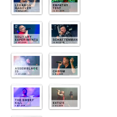
LEBANON
EMPATHY
HANOVER
TEST
12 BILDER
12 BILDER
SOLITARY
EXPERIMENTS
SCHATTENMANN
12 BILDER
10 BILDER
ASSEMBLAGE
23
CHROM
10 BILDER
8 BILDER
THE SWEET
KILL
EXTIZE
8 BILDER
8 BILDER