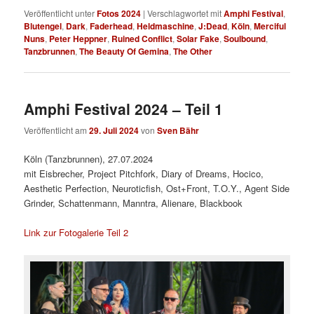
Veröffentlicht unter
Fotos 2024
|
Verschlagwortet mit
Amphi Festival
,
Blutengel
,
Dark
,
Faderhead
,
Heldmaschine
,
J:Dead
,
Köln
,
Merciful
Nuns
,
Peter Heppner
,
Ruined Conflict
,
Solar Fake
,
Soulbound
,
Tanzbrunnen
,
The Beauty Of Gemina
,
The Other
Amphi Festival 2024 – Teil 1
Veröffentlicht am
29. Juli 2024
von
Sven Bähr
Köln (Tanzbrunnen), 27.07.2024
mit Eisbrecher, Project Pitchfork, Diary of Dreams, Hocico,
Aesthetic Perfection, Neuroticfish, Ost+Front, T.O.Y., Agent Side
Grinder, Schattenmann, Manntra, Alienare, Blackbook
Link zur Fotogalerie Teil 2