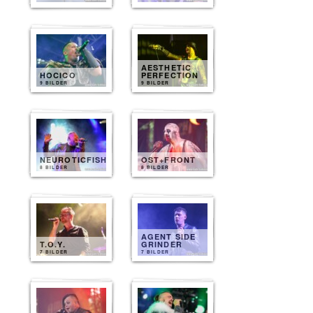
AESTHETIC
HOCICO
PERFECTION
9 BILDER
9 BILDER
NEUROTICFISH
OST+FRONT
8 BILDER
8 BILDER
AGENT SIDE
T.O.Y.
GRINDER
7 BILDER
7 BILDER