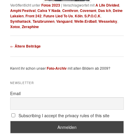
Veröffentlicht unter
Fotos 2023
|
Verschlagwortet mit
A Life Divided
,
Amphi Festival
,
Calva Y Nada
,
Centhron
,
Covenant
,
Das Ich
,
Deine
Lakaien
,
Front 242
,
Future Lied To Us
,
Köln
,
S.P.O.C.K
,
Synthattack
,
Tanzbrunnen
,
Vanguard
,
Welle:Erdball
,
Wesselsky
,
Xotox
,
Zeraphine
Beitragsnavigation
←
Ältere Beiträge
Kennt ihr schon unser
Foto-Archiv
mit alten Bildern ab 2009?
NEWSLETTER
Email
Subscribing I accept the privacy rules of this site