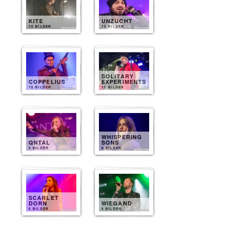
KITE
UNZUCHT
10 BILDER
10 BILDER
SOLITARY
COPPELIUS
EXPERIMENTS
10 BILDER
10 BILDER
WHISPERING
QNTAL
SONS
9 BILDER
8 BILDER
SCARLET
DORN
WIEGAND
8 BILDER
8 BILDER