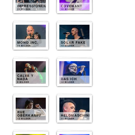
IMPRESSIONEN
COVENANT
12 BILDER
15 BILDER
MONO INC.
SOLAR FAKE
14 BILDER
13 BILDER
CALVA Y
NADA
DAS ICH
9 BILDER
12 BILDER
RUE
OBERKAMPF
HELDMASCHINE
12 BILDER
11 BILDER