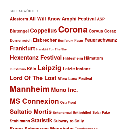
SCHLAGWÖRTER
All Will Know
Amphi Festival
Alestorm
ASP
Corona
Coppelius
Blutengel
Corvus Corax
Feuerschwanz
Eisbrecher
Faun
Dornenreich
Ensiferum
Frankfurt
Harakiri For The Sky
Hexentanz Festival
Hämatom
Hildesheim
Leipzig
Köln
Letzte Instanz
In Extremo
Lord Of The Lost
M'era Luna Festival
Mannheim
Mono Inc.
MS Connexion
Ost+Front
Saltatio Mortis
Solar Fake
Schlachthof
Schandmaul
Statistik
Stahlmann
Subway to Sally
Super Schwarzes Mannheim
Tanzbrunnen