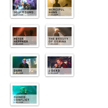
MERCIFUL
SOULBOUND
NUNS
8 BILDER
7 BILDER
PETER
THE BEAUTY
HEPPNER
OF GEMINA
7 BILDER
7 BILDER
DARK
J DEAD
6 BILDER
6 BILDER
RUINED
CONFLICT
6 BILDER