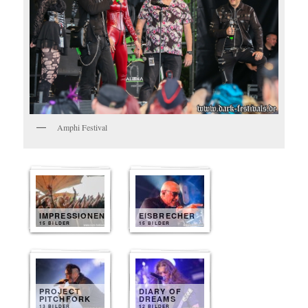
Amphi Festival
IMPRESSIONEN
EISBRECHER
15 BILDER
15 BILDER
PROJECT
DIARY OF
PITCHFORK
DREAMS
13 BILDER
12 BILDER