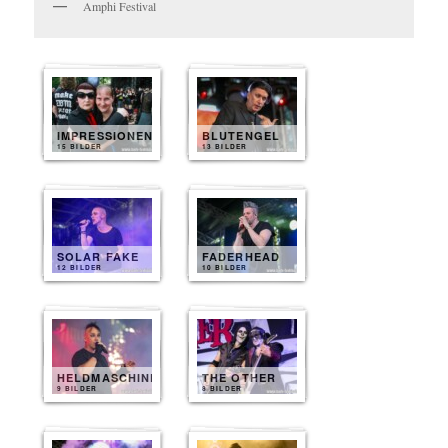
Amphi Festival
IMPRESSIONEN
BLUTENGEL
15 BILDER
13 BILDER
SOLAR FAKE
FADERHEAD
12 BILDER
10 BILDER
HELDMASCHINE
THE OTHER
9 BILDER
8 BILDER