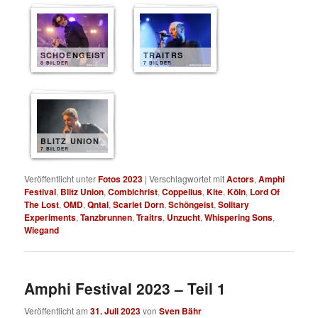
SCHOENGEIST
TRAITRS
8 BILDER
7 BILDER
BLITZ UNION
7 BILDER
Veröffentlicht unter
Fotos 2023
|
Verschlagwortet mit
Actors
,
Amphi
Festival
,
Blitz Union
,
Combichrist
,
Coppelius
,
Kite
,
Köln
,
Lord Of
The Lost
,
OMD
,
Qntal
,
Scarlet Dorn
,
Schöngeist
,
Solitary
Experiments
,
Tanzbrunnen
,
Traitrs
,
Unzucht
,
Whispering Sons
,
Wiegand
Amphi Festival 2023 – Teil 1
Veröffentlicht am
31. Juli 2023
von
Sven Bähr