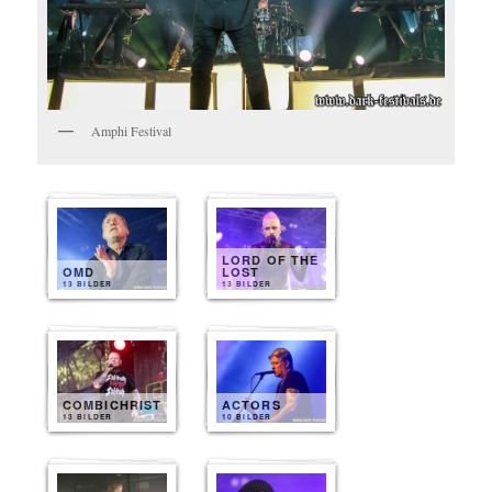
Amphi Festival
LORD OF THE
OMD
LOST
13 BILDER
13 BILDER
COMBICHRIST
ACTORS
13 BILDER
10 BILDER