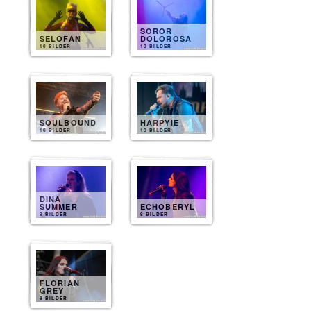
SOROR
SELOFAN
DOLOROSA
10 BILDER
10 BILDER
SOULBOUND
HARPYIE
10 BILDER
10 BILDER
DINA
SUMMER
ECHOBERYL
9 BILDER
8 BILDER
FLORIAN
GREY
8 BILDER