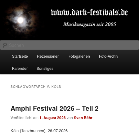
Zum
Zum
Musikmagazin seit 2005
primären
sekundären
Inhalt
Inhalt
springen
springen
DARK-FESTIVALS.DE
Suchen
Hauptmenü
Startseite
Rezensionen
Fotogalerien
Foto-Archiv
Kalender
Sonstiges
SCHLAGWORTARCHIV:
KÖLN
Amphi Festival 2026 – Teil 2
Veröffentlicht am
1. August 2026
von
Sven Bähr
Köln (Tanzbrunnen), 26.07.2026