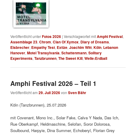
MOTEL
TRANSYLVANIA
8 BILDER
Veröffentlicht unter
Fotos 2026
|
Verschlagwortet mit
Amphi Festival
,
Assemblage 23
,
Chrom
,
Clan Of Xymox
,
Diary of Dreams
,
Eisbrecher
,
Empathy Test
,
Extize
,
Joachim Witt
,
Köln
,
Lebanon
Hanover
,
Motel Transylvania
,
Schattenmann
,
Solitary
Experiments
,
Tanzbrunnen
,
The Sweet Kill
,
Welle:Erdball
Amphi Festival 2026 – Teil 1
Veröffentlicht am
29. Juli 2026
von
Sven Bähr
Köln (Tanzbrunnen), 25.07.2026
mit Covenant, Mono Inc., Solar Fake, Calva Y Nada, Das Ich,
Rue Oberkampf, Heldmaschine, Selofan, Soror Dolorosa,
Soulbound, Harpyie, Dina Summer, Echoberyl, Florian Grey