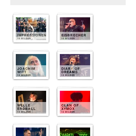
IMPRESSIONEN
EISBRECHER
10 BILDER
15 BILDER
JOACHIM
DIARY OF
WITT
DREAMS
14 BILDER
13 BILDER
WELLE
CLAN OF
ERDBALL
XYMOX
13 BILDER
12 BILDER