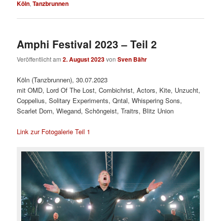
Köln
,
Tanzbrunnen
Amphi Festival 2023 – Teil 2
Veröffentlicht am
2. August 2023
von
Sven Bähr
Köln (Tanzbrunnen), 30.07.2023
mit OMD, Lord Of The Lost, Combichrist, Actors, Kite, Unzucht,
Coppelius, Solitary Experiments, Qntal, Whispering Sons,
Scarlet Dorn, Wiegand, Schöngeist, Traitrs, Blitz Union
Link zur Fotogalerie Teil 1