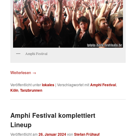
Amphi Festival
Weiterlesen
→
Veröffentlicht unter
lokales
|
Verschlagwortet mit
Amphi Festival
,
Köln
,
Tanzbrunnen
Amphi Festival komplettiert
Lineup
Veröffentlicht am
26. Januar 2024
von
Stefan Frühauf