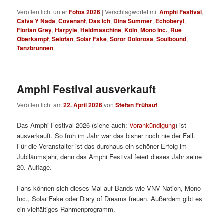
Veröffentlicht unter
Fotos 2026
|
Verschlagwortet mit
Amphi Festival
,
Calva Y Nada
,
Covenant
,
Das Ich
,
Dina Summer
,
Echoberyl
,
Florian Grey
,
Harpyie
,
Heldmaschine
,
Köln
,
Mono Inc.
,
Rue
Oberkampf
,
Selofan
,
Solar Fake
,
Soror Dolorosa
,
Soulbound
,
Tanzbrunnen
Amphi Festival ausverkauft
Veröffentlicht am
22. April 2026
von
Stefan Frühauf
Das Amphi Festival 2026 (siehe auch:
Vorankündigung
) ist
ausverkauft. So früh im Jahr war das bisher noch nie der Fall.
Für die Veranstalter ist das durchaus ein schöner Erfolg im
Jubiläumsjahr, denn das Amphi Festival feiert dieses Jahr seine
20. Auflage.
Fans können sich dieses Mal auf Bands wie VNV Nation, Mono
Inc., Solar Fake oder Diary of Dreams freuen. Außerdem gibt es
ein vielfältiges Rahmenprogramm.