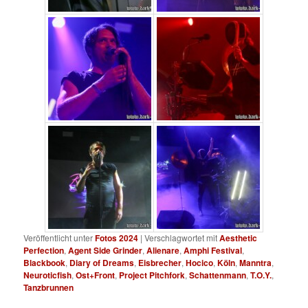
Veröffentlicht unter
Fotos 2024
|
Verschlagwortet mit
Aesthetic
Perfection
,
Agent Side Grinder
,
Alienare
,
Amphi Festival
,
Blackbook
,
Diary of Dreams
,
Eisbrecher
,
Hocico
,
Köln
,
Manntra
,
Neuroticfish
,
Ost+Front
,
Project Pitchfork
,
Schattenmann
,
T.O.Y.
,
Tanzbrunnen