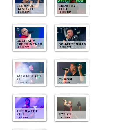
LEBANON
EMPATHY
HANOVER
TEST
12 BILDER
12 BILDER
SOLITARY
EXPERIMENTS
SCHATTENMANN
12 BILDER
10 BILDER
ASSEMBLAGE
23
CHROM
10 BILDER
8 BILDER
THE SWEET
KILL
EXTIZE
8 BILDER
8 BILDER