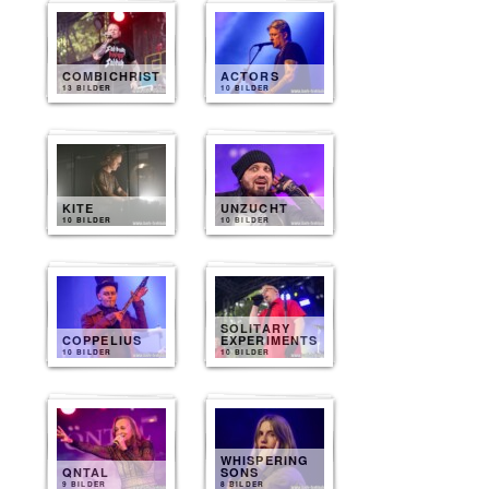
COMBICHRIST
ACTORS
13 BILDER
10 BILDER
KITE
UNZUCHT
10 BILDER
10 BILDER
SOLITARY
COPPELIUS
EXPERIMENTS
10 BILDER
10 BILDER
WHISPERING
QNTAL
SONS
9 BILDER
8 BILDER