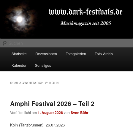
Zum
Zum
Musikmagazin seit 2005
primären
sekundären
Inhalt
Inhalt
springen
springen
DARK-FESTIVALS.DE
Suchen
Hauptmenü
Startseite
Rezensionen
Fotogalerien
Foto-Archiv
Kalender
Sonstiges
SCHLAGWORTARCHIV:
KÖLN
Amphi Festival 2026 – Teil 2
Veröffentlicht am
1. August 2026
von
Sven Bähr
Köln (Tanzbrunnen), 26.07.2026