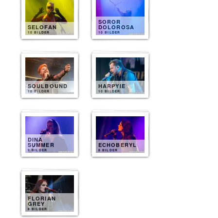
SOROR
SELOFAN
DOLOROSA
10 BILDER
10 BILDER
SOULBOUND
HARPYIE
10 BILDER
10 BILDER
DINA
SUMMER
ECHOBERYL
9 BILDER
8 BILDER
FLORIAN
GREY
8 BILDER