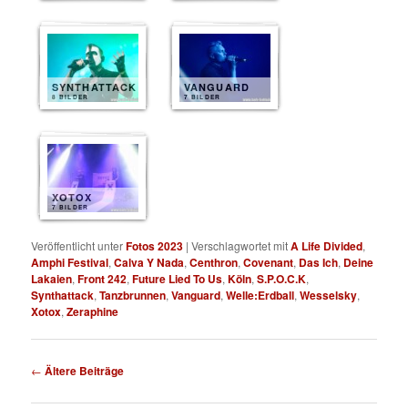
SYNTHATTACK
VANGUARD
8 BILDER
7 BILDER
XOTOX
7 BILDER
Veröffentlicht unter
Fotos 2023
|
Verschlagwortet mit
A Life Divided
,
Amphi Festival
,
Calva Y Nada
,
Centhron
,
Covenant
,
Das Ich
,
Deine
Lakaien
,
Front 242
,
Future Lied To Us
,
Köln
,
S.P.O.C.K
,
Synthattack
,
Tanzbrunnen
,
Vanguard
,
Welle:Erdball
,
Wesselsky
,
Xotox
,
Zeraphine
Beitragsnavigation
←
Ältere Beiträge