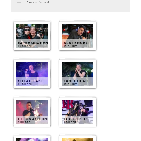
Amphi Festival
IMPRESSIONEN
BLUTENGEL
15 BILDER
13 BILDER
SOLAR FAKE
FADERHEAD
12 BILDER
10 BILDER
HELDMASCHINE
THE OTHER
9 BILDER
8 BILDER