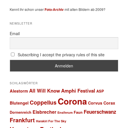
Kennt ihr schon unser
Foto-Archiv
mit alten Bildern ab 2009?
NEWSLETTER
Email
Subscribing I accept the privacy rules of this site
SCHLAGWÖRTER
All Will Know
Amphi Festival
Alestorm
ASP
Corona
Coppelius
Blutengel
Corvus Corax
Feuerschwanz
Eisbrecher
Faun
Dornenreich
Ensiferum
Frankfurt
Harakiri For The Sky