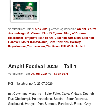
MOTEL
TRANSYLVANIA
8 BILDER
Veröffentlicht unter
Fotos 2026
|
Verschlagwortet mit
Amphi Festival
,
Assemblage 23
,
Chrom
,
Clan Of Xymox
,
Diary of Dreams
,
Eisbrecher
,
Empathy Test
,
Extize
,
Joachim Witt
,
Köln
,
Lebanon
Hanover
,
Motel Transylvania
,
Schattenmann
,
Solitary
Experiments
,
Tanzbrunnen
,
The Sweet Kill
,
Welle:Erdball
Amphi Festival 2026 – Teil 1
Veröffentlicht am
29. Juli 2026
von
Sven Bähr
Köln (Tanzbrunnen), 25.07.2026
mit Covenant, Mono Inc., Solar Fake, Calva Y Nada, Das Ich,
Rue Oberkampf, Heldmaschine, Selofan, Soror Dolorosa,
Soulbound, Harpyie, Dina Summer, Echoberyl, Florian Grey