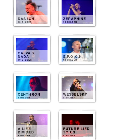
DAS ICH
ZERAPHINE
10 BILDER
10 BILDER
CALVA Y
NADA
S.P.O.C.K
10 BILDER
10 BILDER
CENTHRON
WESSELSKY
9 BILDER
9 BILDER
A LIFE
FUTURE LIED
DIVIDED
TO US
9 BILDER
8 BILDER