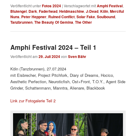
Veröffentlicht unter
Fotos 2024
|
Verschlagwortet mit
Amphi Festival
,
Blutengel
,
Dark
,
Faderhead
,
Heldmaschine
,
J:Dead
,
Köln
,
Merciful
Nuns
,
Peter Heppner
,
Ruined Conflict
,
Solar Fake
,
Soulbound
,
Tanzbrunnen
,
The Beauty Of Gemina
,
The Other
Amphi Festival 2024 – Teil 1
Veröffentlicht am
29. Juli 2024
von
Sven Bähr
Köln (Tanzbrunnen), 27.07.2024
mit Eisbrecher, Project Pitchfork, Diary of Dreams, Hocico,
Aesthetic Perfection, Neuroticfish, Ost+Front, T.O.Y., Agent Side
Grinder, Schattenmann, Manntra, Alienare, Blackbook
Link zur Fotogalerie Teil 2