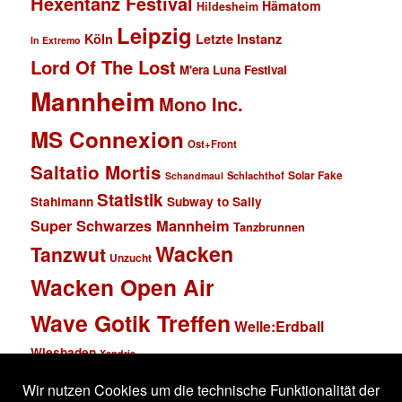
Hexentanz Festival
Hämatom
Hildesheim
Leipzig
Köln
Letzte Instanz
In Extremo
Lord Of The Lost
M'era Luna Festival
Mannheim
Mono Inc.
MS Connexion
Ost+Front
Saltatio Mortis
Solar Fake
Schlachthof
Schandmaul
Statistik
Stahlmann
Subway to Sally
Super Schwarzes Mannheim
Tanzbrunnen
Wacken
Tanzwut
Unzucht
Wacken Open Air
Wave Gotik Treffen
Welle:Erdball
Wiesbaden
Xandria