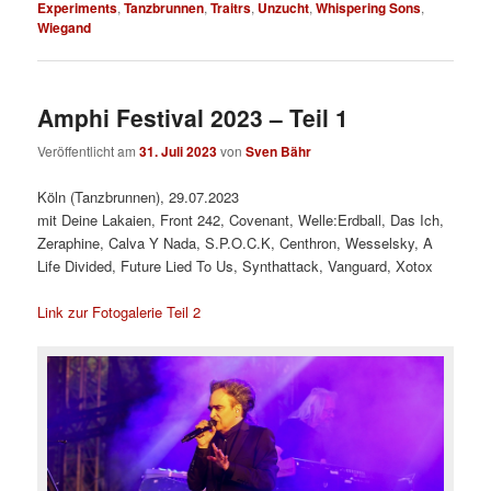
Experiments
,
Tanzbrunnen
,
Traitrs
,
Unzucht
,
Whispering Sons
,
Wiegand
Amphi Festival 2023 – Teil 1
Veröffentlicht am
31. Juli 2023
von
Sven Bähr
Köln (Tanzbrunnen), 29.07.2023
mit Deine Lakaien, Front 242, Covenant, Welle:Erdball, Das Ich,
Zeraphine, Calva Y Nada, S.P.O.C.K, Centhron, Wesselsky, A
Life Divided, Future Lied To Us, Synthattack, Vanguard, Xotox
Link zur Fotogalerie Teil 2