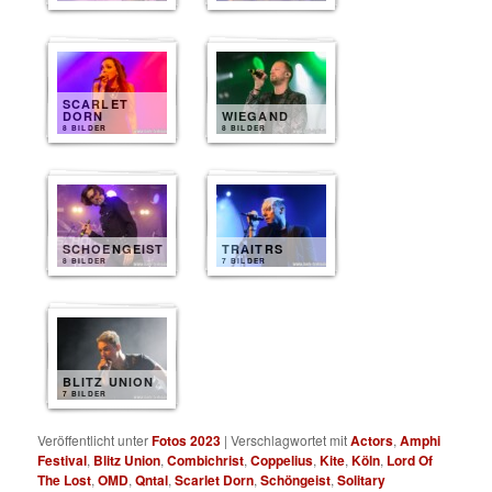
SCARLET
DORN
WIEGAND
8 BILDER
8 BILDER
SCHOENGEIST
TRAITRS
8 BILDER
7 BILDER
BLITZ UNION
7 BILDER
Veröffentlicht unter
Fotos 2023
|
Verschlagwortet mit
Actors
,
Amphi
Festival
,
Blitz Union
,
Combichrist
,
Coppelius
,
Kite
,
Köln
,
Lord Of
The Lost
,
OMD
,
Qntal
,
Scarlet Dorn
,
Schöngeist
,
Solitary