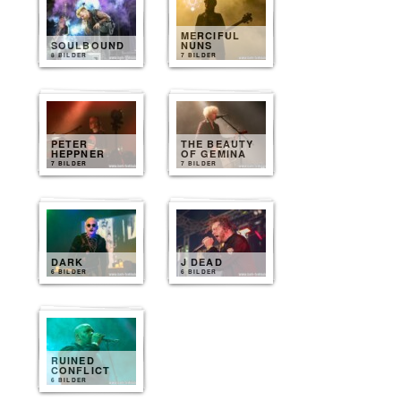
MERCIFUL
SOULBOUND
NUNS
8 BILDER
7 BILDER
PETER
THE BEAUTY
HEPPNER
OF GEMINA
7 BILDER
7 BILDER
DARK
J DEAD
6 BILDER
6 BILDER
RUINED
CONFLICT
6 BILDER