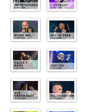
IMPRESSIONEN
COVENANT
12 BILDER
15 BILDER
MONO INC.
SOLAR FAKE
14 BILDER
13 BILDER
CALVA Y
NADA
DAS ICH
9 BILDER
12 BILDER
RUE
OBERKAMPF
HELDMASCHINE
12 BILDER
11 BILDER