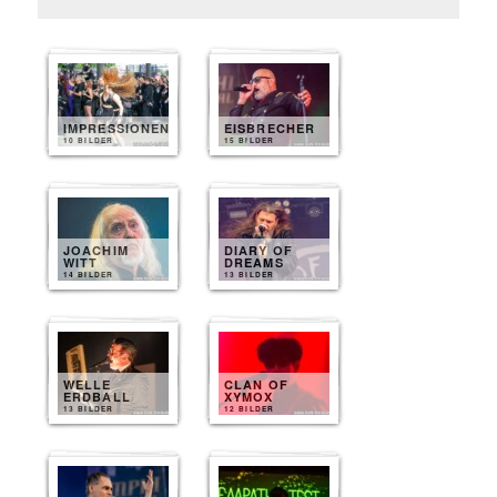
IMPRESSIONEN
EISBRECHER
10 BILDER
15 BILDER
JOACHIM
DIARY OF
WITT
DREAMS
14 BILDER
13 BILDER
WELLE
CLAN OF
ERDBALL
XYMOX
13 BILDER
12 BILDER