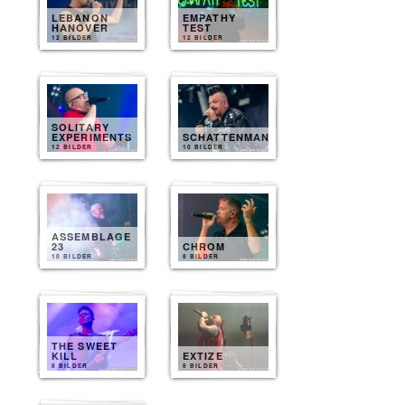
LEBANON
EMPATHY
HANOVER
TEST
12 BILDER
12 BILDER
SOLITARY
EXPERIMENTS
SCHATTENMANN
12 BILDER
10 BILDER
ASSEMBLAGE
23
CHROM
10 BILDER
8 BILDER
THE SWEET
KILL
EXTIZE
8 BILDER
8 BILDER