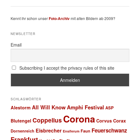
Kennt ihr schon unser
Foto-Archiv
mit alten Bildern ab 2009?
NEWSLETTER
Email
Subscribing I accept the privacy rules of this site
SCHLAGWÖRTER
All Will Know
Amphi Festival
Alestorm
ASP
Corona
Coppelius
Blutengel
Corvus Corax
Feuerschwanz
Eisbrecher
Faun
Dornenreich
Ensiferum
Frankfurt