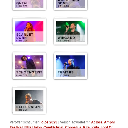
QNTAL
SONS
9 BILDER
8 BILDER
SCARLET
DORN
WIEGAND
8 BILDER
8 BILDER
SCHOENGEIST
TRAITRS
8 BILDER
7 BILDER
BLITZ UNION
7 BILDER
Veröffentlicht unter
Fotos 2023
|
Verschlagwortet mit
Actors
,
Amphi
Festival
,
Blitz Union
,
Combichrist
,
Coppelius
,
Kite
,
Köln
,
Lord Of