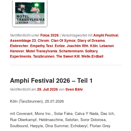
MOTEL
TRANSYLVANIA
8 BILDER
Veröffentlicht unter
Fotos 2026
|
Verschlagwortet mit
Amphi Festival
,
Assemblage 23
,
Chrom
,
Clan Of Xymox
,
Diary of Dreams
,
Eisbrecher
,
Empathy Test
,
Extize
,
Joachim Witt
,
Köln
,
Lebanon
Hanover
,
Motel Transylvania
,
Schattenmann
,
Solitary
Experiments
,
Tanzbrunnen
,
The Sweet Kill
,
Welle:Erdball
Amphi Festival 2026 – Teil 1
Veröffentlicht am
29. Juli 2026
von
Sven Bähr
Köln (Tanzbrunnen), 25.07.2026
mit Covenant, Mono Inc., Solar Fake, Calva Y Nada, Das Ich,
Rue Oberkampf, Heldmaschine, Selofan, Soror Dolorosa,
Soulbound, Harpyie, Dina Summer, Echoberyl, Florian Grey