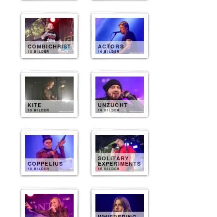
COMBICHRIST
ACTORS
13 BILDER
10 BILDER
KITE
UNZUCHT
10 BILDER
10 BILDER
SOLITARY
COPPELIUS
EXPERIMENTS
10 BILDER
10 BILDER
WHISPERING