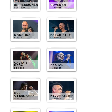
IMPRESSIONEN
COVENANT
12 BILDER
15 BILDER
MONO INC.
SOLAR FAKE
14 BILDER
13 BILDER
CALVA Y
NADA
DAS ICH
9 BILDER
12 BILDER
RUE
OBERKAMPF
HELDMASCHINE
12 BILDER
11 BILDER