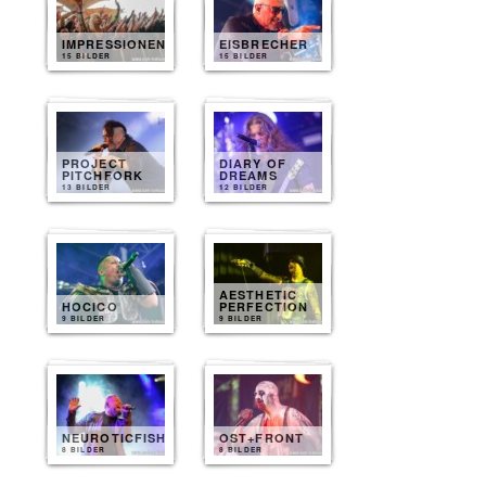
IMPRESSIONEN
EISBRECHER
15 BILDER
15 BILDER
PROJECT
DIARY OF
PITCHFORK
DREAMS
13 BILDER
12 BILDER
AESTHETIC
HOCICO
PERFECTION
9 BILDER
9 BILDER
NEUROTICFISH
OST+FRONT
8 BILDER
8 BILDER