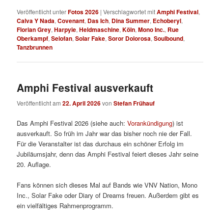
Veröffentlicht unter
Fotos 2026
|
Verschlagwortet mit
Amphi Festival
,
Calva Y Nada
,
Covenant
,
Das Ich
,
Dina Summer
,
Echoberyl
,
Florian Grey
,
Harpyie
,
Heldmaschine
,
Köln
,
Mono Inc.
,
Rue
Oberkampf
,
Selofan
,
Solar Fake
,
Soror Dolorosa
,
Soulbound
,
Tanzbrunnen
Amphi Festival ausverkauft
Veröffentlicht am
22. April 2026
von
Stefan Frühauf
Das Amphi Festival 2026 (siehe auch:
Vorankündigung
) ist
ausverkauft. So früh im Jahr war das bisher noch nie der Fall.
Für die Veranstalter ist das durchaus ein schöner Erfolg im
Jubiläumsjahr, denn das Amphi Festival feiert dieses Jahr seine
20. Auflage.
Fans können sich dieses Mal auf Bands wie VNV Nation, Mono
Inc., Solar Fake oder Diary of Dreams freuen. Außerdem gibt es
ein vielfältiges Rahmenprogramm.