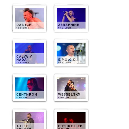
DAS ICH
ZERAPHINE
10 BILDER
10 BILDER
CALVA Y
NADA
S.P.O.C.K
10 BILDER
10 BILDER
CENTHRON
WESSELSKY
9 BILDER
9 BILDER
A LIFE
FUTURE LIED