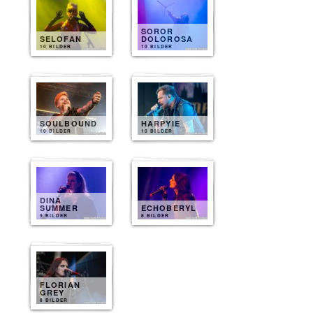
SOROR
SELOFAN
DOLOROSA
10 BILDER
10 BILDER
SOULBOUND
HARPYIE
10 BILDER
10 BILDER
DINA
SUMMER
ECHOBERYL
9 BILDER
8 BILDER
FLORIAN
GREY
8 BILDER