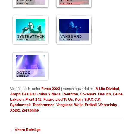
DIVIDED
TO US
9 BILDER
8 BILDER
SYNTHATTACK
VANGUARD
8 BILDER
7 BILDER
XOTOX
7 BILDER
Veröffentlicht unter
Fotos 2023
|
Verschlagwortet mit
A Life Divided
,
Amphi Festival
,
Calva Y Nada
,
Centhron
,
Covenant
,
Das Ich
,
Deine
Lakaien
,
Front 242
,
Future Lied To Us
,
Köln
,
S.P.O.C.K
,
Synthattack
,
Tanzbrunnen
,
Vanguard
,
Welle:Erdball
,
Wesselsky
,
Xotox
,
Zeraphine
Beitragsnavigation
←
Ältere Beiträge