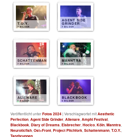
AGENT SIDE
T.O.Y.
GRINDER
7 BILDER
7 BILDER
SCHATTENMANN
MANNTRA
7 BILDER
7 BILDER
ALIENARE
BLACKBOOK
6 BILDER
6 BILDER
Veröffentlicht unter
Fotos 2024
|
Verschlagwortet mit
Aesthetic
Perfection
,
Agent Side Grinder
,
Alienare
,
Amphi Festival
,
Blackbook
,
Diary of Dreams
,
Eisbrecher
,
Hocico
,
Köln
,
Manntra
,
Neuroticfish
,
Ost+Front
,
Project Pitchfork
,
Schattenmann
,
T.O.Y.
,
Tanzbrunnen