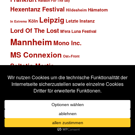
Harakiri For The Sky
Hexentanz Festival
Hämatom
Hildesheim
Leipzig
Köln
Letzte Instanz
In Extremo
Lord Of The Lost
M'era Luna Festival
Mannheim
Mono Inc.
MS Connexion
Ost+Front
Saltatio Mortis
Solar Fake
Schlachthof
Schandmaul
Statistik
Stahlmann
Subway to Sally
Super Schwarzes Mannheim
Tanzbrunnen
Wacken
Tanzwut
Unzucht
Wacken Open Air
Wave Gotik Treffen
Welle:Erdball
Wiesbaden
Xandria