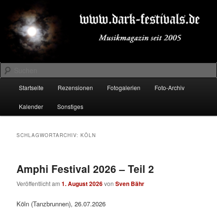
Zum
Zum
Musikmagazin seit 2005
primären
sekundären
Inhalt
Inhalt
springen
springen
DARK-FESTIVALS.DE
Suchen
Hauptmenü
Startseite
Rezensionen
Fotogalerien
Foto-Archiv
Kalender
Sonstiges
SCHLAGWORTARCHIV:
KÖLN
Amphi Festival 2026 – Teil 2
Veröffentlicht am
1. August 2026
von
Sven Bähr
Köln (Tanzbrunnen), 26.07.2026