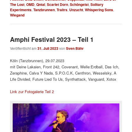
The Lost
,
OMD
,
Qntal
,
Scarlet Dorn
,
Schöngeist
,
Solitary
Experiments
,
Tanzbrunnen
,
Traitrs
,
Unzucht
,
Whispering Sons
,
Wiegand
Amphi Festival 2023 – Teil 1
Veröffentlicht am
31. Juli 2023
von
Sven Bähr
Köln (Tanzbrunnen), 29.07.2023
mit Deine Lakaien, Front 242, Covenant, Welle:Erdball, Das Ich,
Zeraphine, Calva Y Nada, S.P.O.C.K, Centhron, Wesselsky, A
Life Divided, Future Lied To Us, Synthattack, Vanguard, Xotox
Link zur Fotogalerie Teil 2