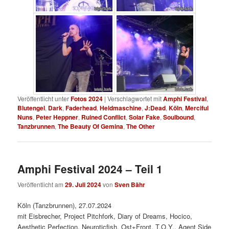
Veröffentlicht unter
Fotos 2024
|
Verschlagwortet mit
Amphi Festival
,
Blutengel
,
Dark
,
Faderhead
,
Heldmaschine
,
J:Dead
,
Köln
,
Merciful
Nuns
,
Peter Heppner
,
Ruined Conflict
,
Solar Fake
,
Soulbound
,
Tanzbrunnen
,
The Beauty Of Gemina
,
The Other
Amphi Festival 2024 – Teil 1
Veröffentlicht am
29. Juli 2024
von
Sven Bähr
Köln (Tanzbrunnen), 27.07.2024
mit Eisbrecher, Project Pitchfork, Diary of Dreams, Hocico,
Aesthetic Perfection, Neuroticfish, Ost+Front, T.O.Y., Agent Side