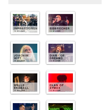
IMPRESSIONEN
EISBRECHER
10 BILDER
15 BILDER
JOACHIM
DIARY OF
WITT
DREAMS
14 BILDER
13 BILDER
WELLE
CLAN OF
ERDBALL
XYMOX
13 BILDER
12 BILDER