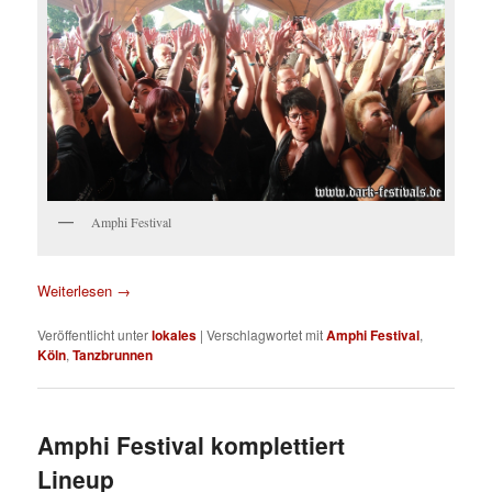
Amphi Festival
Weiterlesen
→
Veröffentlicht unter
lokales
|
Verschlagwortet mit
Amphi Festival
,
Köln
,
Tanzbrunnen
Amphi Festival komplettiert
Lineup