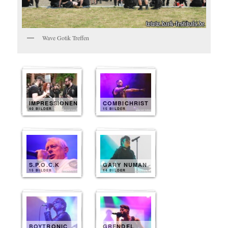
Wave Gotik Treffen
IMPRESSIONEN
COMBICHRIST
40 BILDER
15 BILDER
S.P.O.C.K
GARY NUMAN
15 BILDER
14 BILDER
BOYTRONIC
GRENDEL