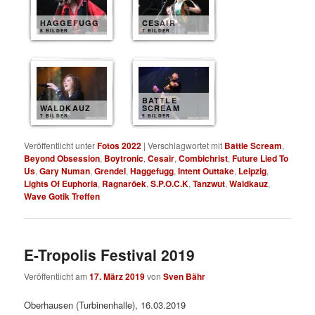
HAGGEFUGG
CESAIR
8 BILDER
7 BILDER
BATTLE
WALDKAUZ
SCREAM
7 BILDER
5 BILDER
Veröffentlicht unter
Fotos 2022
|
Verschlagwortet mit
Battle Scream
,
Beyond Obsession
,
Boytronic
,
Cesair
,
Combichrist
,
Future Lied To
Us
,
Gary Numan
,
Grendel
,
Haggefugg
,
Intent Outtake
,
Leipzig
,
Lights Of Euphoria
,
Ragnaröek
,
S.P.O.C.K
,
Tanzwut
,
Waldkauz
,
Wave Gotik Treffen
E-Tropolis Festival 2019
Veröffentlicht am
17. März 2019
von
Sven Bähr
Oberhausen (Turbinenhalle), 16.03.2019