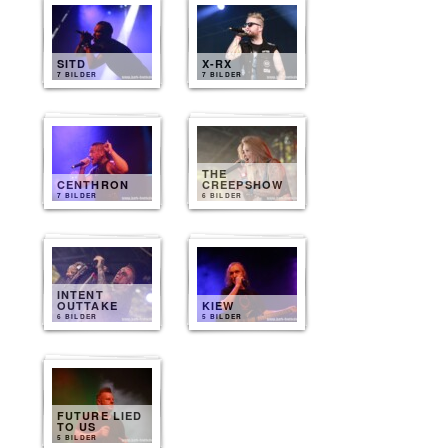
SITD
X-RX
7 BILDER
7 BILDER
THE
CENTHRON
CREEPSHOW
7 BILDER
6 BILDER
INTENT
OUTTAKE
KIEW
6 BILDER
5 BILDER
FUTURE LIED
TO US
5 BILDER