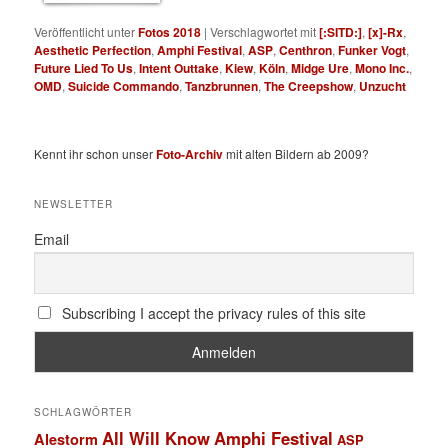
Veröffentlicht unter
Fotos 2018
|
Verschlagwortet mit
[:SITD:]
,
[x]-Rx
,
Aesthetic Perfection
,
Amphi Festival
,
ASP
,
Centhron
,
Funker Vogt
,
Future Lied To Us
,
Intent Outtake
,
Kiew
,
Köln
,
Midge Ure
,
Mono Inc.
,
OMD
,
Suicide Commando
,
Tanzbrunnen
,
The Creepshow
,
Unzucht
Kennt ihr schon unser
Foto-Archiv
mit alten Bildern ab 2009?
NEWSLETTER
Email
Subscribing I accept the privacy rules of this site
SCHLAGWÖRTER
All Will Know
Amphi Festival
Alestorm
ASP