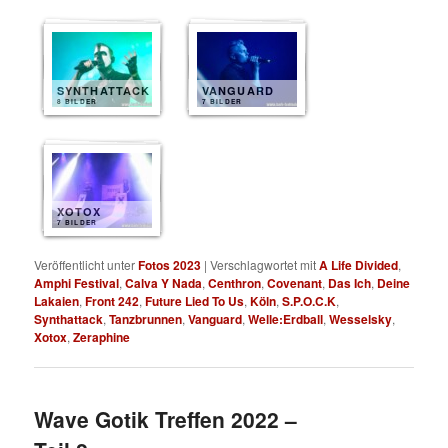
SYNTHATTACK
VANGUARD
8 BILDER
7 BILDER
XOTOX
7 BILDER
Veröffentlicht unter
Fotos 2023
|
Verschlagwortet mit
A Life Divided
,
Amphi Festival
,
Calva Y Nada
,
Centhron
,
Covenant
,
Das Ich
,
Deine
Lakaien
,
Front 242
,
Future Lied To Us
,
Köln
,
S.P.O.C.K
,
Synthattack
,
Tanzbrunnen
,
Vanguard
,
Welle:Erdball
,
Wesselsky
,
Xotox
,
Zeraphine
Wave Gotik Treffen 2022 –