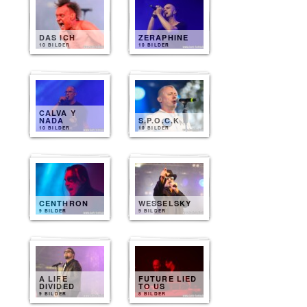
DAS ICH
ZERAPHINE
10 BILDER
10 BILDER
CALVA Y
NADA
S.P.O.C.K
10 BILDER
10 BILDER
CENTHRON
WESSELSKY
9 BILDER
9 BILDER
A LIFE
FUTURE LIED
DIVIDED
TO US
9 BILDER
8 BILDER