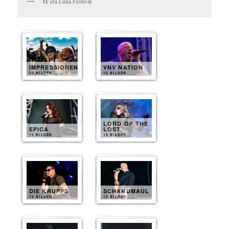
M’era Luna Festival
IMPRESSIONEN
VNV NATION
50 BILDER
15 BILDER
LORD OF THE
EPICA
LOST
15 BILDER
14 BILDER
DIE KRUPPS
SCHANDMAUL
12 BILDER
12 BILDER