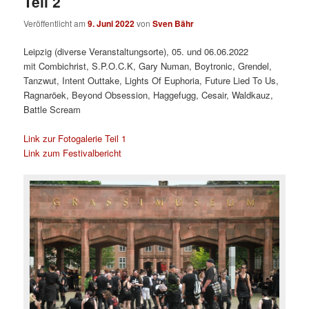
Teil 2
Veröffentlicht am
9. Juni 2022
von
Sven Bähr
Leipzig (diverse Veranstaltungsorte), 05. und 06.06.2022
mit Combichrist, S.P.O.C.K, Gary Numan, Boytronic, Grendel,
Tanzwut, Intent Outtake, Lights Of Euphoria, Future Lied To Us,
Ragnaröek, Beyond Obsession, Haggefugg, Cesair, Waldkauz,
Battle Scream
Link zur Fotogalerie Teil 1
Link zum Festivalbericht