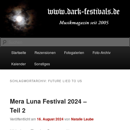
Zum
Zum
Musikmagazin seit 2005
primären
sekundären
Inhalt
Inhalt
springen
springen
DARK-FESTIVALS.DE
Suchen
Hauptmenü
Startseite
Rezensionen
Fotogalerien
Foto-Archiv
Kalender
Sonstiges
SCHLAGWORTARCHIV:
FUTURE LIED TO US
Mera Luna Festival 2024 –
Teil 2
Veröffentlicht am
16. August 2024
von
Natalie Laube