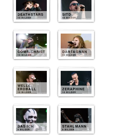
DEATHSTARS
SITD
10 BILDER
10 BILDER
COMBICHRIST
DARTAGNAN
10 BILDER
10 BILDER
WELLE
ERDBALL
ZERAPHINE
10 BILDER
10 BILDER
DAS ICH
STAHLMANN
9 BILDER
8 BILDER