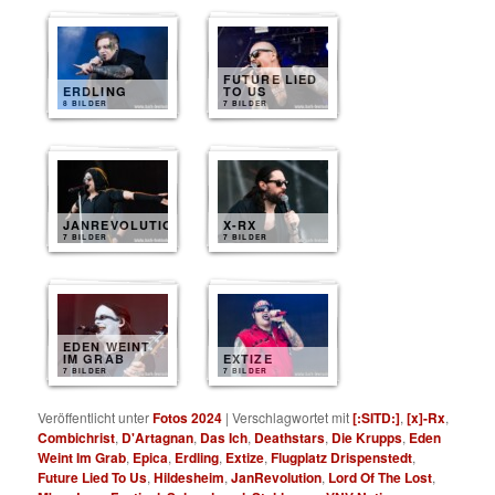
FUTURE LIED
ERDLING
TO US
8 BILDER
7 BILDER
JANREVOLUTION
X-RX
7 BILDER
7 BILDER
EDEN WEINT
IM GRAB
EXTIZE
7 BILDER
7 BILDER
Veröffentlicht unter
Fotos 2024
|
Verschlagwortet mit
[:SITD:]
,
[x]-Rx
,
Combichrist
,
D'Artagnan
,
Das Ich
,
Deathstars
,
Die Krupps
,
Eden
Weint Im Grab
,
Epica
,
Erdling
,
Extize
,
Flugplatz Drispenstedt
,
Future Lied To Us
,
Hildesheim
,
JanRevolution
,
Lord Of The Lost
,