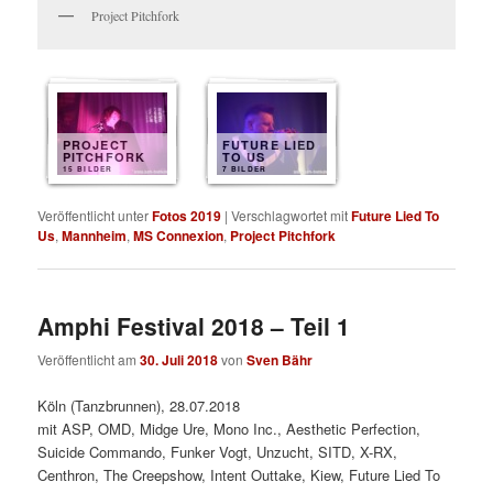
Project Pitchfork
PROJECT
FUTURE LIED
PITCHFORK
TO US
15 BILDER
7 BILDER
Veröffentlicht unter
Fotos 2019
|
Verschlagwortet mit
Future Lied To
Us
,
Mannheim
,
MS Connexion
,
Project Pitchfork
Amphi Festival 2018 – Teil 1
Veröffentlicht am
30. Juli 2018
von
Sven Bähr
Köln (Tanzbrunnen), 28.07.2018
mit ASP, OMD, Midge Ure, Mono Inc., Aesthetic Perfection,
Suicide Commando, Funker Vogt, Unzucht, SITD, X-RX,
Centhron, The Creepshow, Intent Outtake, Kiew, Future Lied To