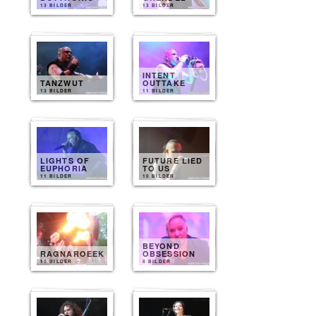
13 BILDER
13 BILDER
INTENT
TANZWUT
OUTTAKE
13 BILDER
11 BILDER
LIGHTS OF
FUTURE LIED
EUPHORIA
TO US
11 BILDER
10 BILDER
BEYOND
RAGNAROEEK
OBSESSION
10 BILDER
8 BILDER