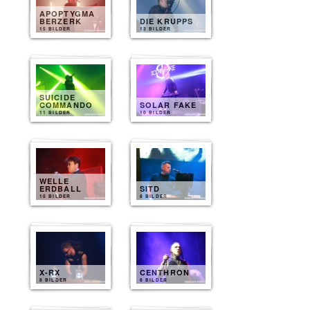
APOPTYGMA
BERZERK
DIE KRUPPS
15 BILDER
13 BILDER
SUICIDE
COMMANDO
SOLAR FAKE
11 BILDER
10 BILDER
WELLE
ERDBALL
SITD
10 BILDER
8 BILDER
X-RX
CENTHRON
8 BILDER
8 BILDER