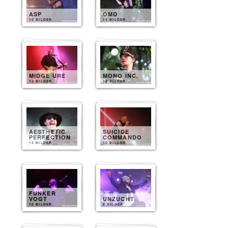
ASP
OMD
15 BILDER
13 BILDER
MIDGE URE
MONO INC.
12 BILDER
12 BILDER
AESTHETIC
SUICIDE
PERFECTION
COMMANDO
12 BILDER
10 BILDER
FUNKER
VOGT
UNZUCHT
10 BILDER
8 BILDER