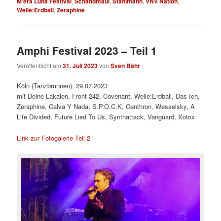
M'era Luna Festival
,
Schandmaul
,
Stahlmann
,
VNV Nation
,
Welle:Erdball
,
Zeraphine
Amphi Festival 2023 – Teil 1
Veröffentlicht am
31. Juli 2023
von
Sven Bähr
Köln (Tanzbrunnen), 29.07.2023
mit Deine Lakaien, Front 242, Covenant, Welle:Erdball, Das Ich,
Zeraphine, Calva Y Nada, S.P.O.C.K, Centhron, Wesselsky, A
Life Divided, Future Lied To Us, Synthattack, Vanguard, Xotox
Link zur Fotogalerie Teil 2