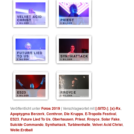
VELVET ACID
CHRIST
PRIEST
5 BILDER
5 BILDER
FUTURE LIED
TO US
SYNTHATTACK
5 BILDER
5 BILDER
ES23
RROYCE
5 BILDER
5 BILDER
Veröffentlicht unter
Fotos 2019
|
Verschlagwortet mit
[:SITD:]
,
[x]-Rx
,
Apoptygma Berzerk
,
Centhron
,
Die Krupps
,
E-Tropolis Festival
,
ES23
,
Future Lied To Us
,
Oberhausen
,
Priest
,
Rroyce
,
Solar Fake
,
Suicide Commando
,
Synthattack
,
Turbinenhalle
,
Velvet Acid Christ
,
Welle:Erdball