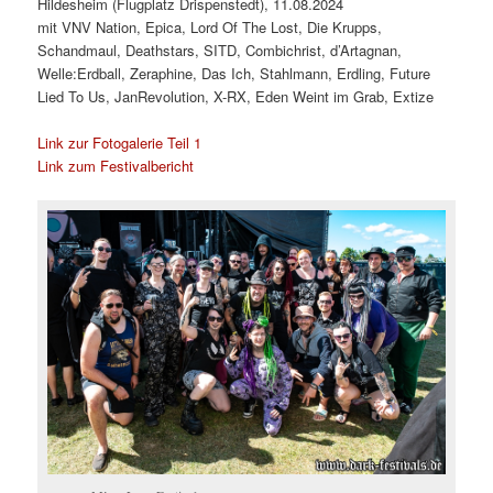
Hildesheim (Flugplatz Drispenstedt), 11.08.2024
mit VNV Nation, Epica, Lord Of The Lost, Die Krupps,
Schandmaul, Deathstars, SITD, Combichrist, d’Artagnan,
Welle:Erdball, Zeraphine, Das Ich, Stahlmann, Erdling, Future
Lied To Us, JanRevolution, X-RX, Eden Weint im Grab, Extize
Link zur Fotogalerie Teil 1
Link zum Festivalbericht