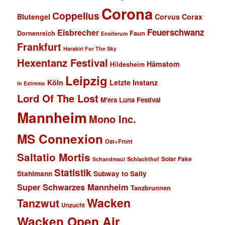
Corona
Coppelius
Blutengel
Corvus Corax
Feuerschwanz
Eisbrecher
Faun
Dornenreich
Ensiferum
Frankfurt
Harakiri For The Sky
Hexentanz Festival
Hämatom
Hildesheim
Leipzig
Köln
Letzte Instanz
In Extremo
Lord Of The Lost
M'era Luna Festival
Mannheim
Mono Inc.
MS Connexion
Ost+Front
Saltatio Mortis
Solar Fake
Schlachthof
Schandmaul
Statistik
Stahlmann
Subway to Sally
Super Schwarzes Mannheim
Tanzbrunnen
Wacken
Tanzwut
Unzucht
Wacken Open Air