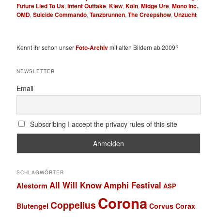
Future Lied To Us
,
Intent Outtake
,
Kiew
,
Köln
,
Midge Ure
,
Mono Inc.
,
OMD
,
Suicide Commando
,
Tanzbrunnen
,
The Creepshow
,
Unzucht
Kennt ihr schon unser
Foto-Archiv
mit alten Bildern ab 2009?
NEWSLETTER
Email
Subscribing I accept the privacy rules of this site
SCHLAGWÖRTER
All Will Know
Amphi Festival
Alestorm
ASP
Corona
Coppelius
Blutengel
Corvus Corax