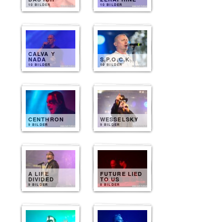
10 BILDER
10 BILDER
CALVA Y
NADA
S.P.O.C.K
10 BILDER
10 BILDER
CENTHRON
WESSELSKY
9 BILDER
9 BILDER
A LIFE
FUTURE LIED
DIVIDED
TO US
9 BILDER
8 BILDER