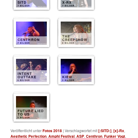
SITD
X-RX
7 BILDER
7 BILDER
THE
CENTHRON
CREEPSHOW
7 BILDER
6 BILDER
INTENT
OUTTAKE
KIEW
6 BILDER
5 BILDER
FUTURE LIED
TO US
5 BILDER
Veröffentlicht unter
Fotos 2018
|
Verschlagwortet mit
[:SITD:]
,
[x]-Rx
,
Aesthetic Perfection
,
Amphi Festival
,
ASP
,
Centhron
,
Funker Vogt
,