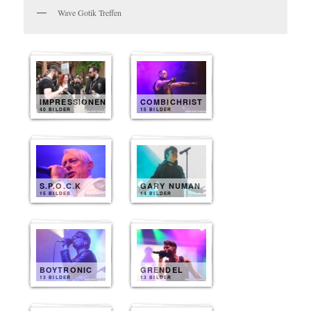
Wave Gotik Treffen
IMPRESSIONEN
COMBICHRIST
40 BILDER
15 BILDER
S.P.O.C.K
GARY NUMAN
15 BILDER
14 BILDER
BOYTRONIC
GRENDEL
13 BILDER
13 BILDER