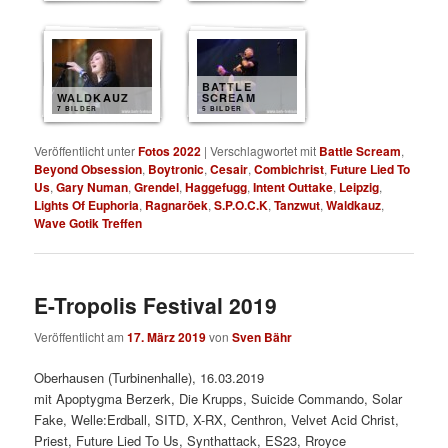
BATTLE
WALDKAUZ
SCREAM
7 BILDER
5 BILDER
Veröffentlicht unter
Fotos 2022
|
Verschlagwortet mit
Battle Scream
,
Beyond Obsession
,
Boytronic
,
Cesair
,
Combichrist
,
Future Lied To
Us
,
Gary Numan
,
Grendel
,
Haggefugg
,
Intent Outtake
,
Leipzig
,
Lights Of Euphoria
,
Ragnaröek
,
S.P.O.C.K
,
Tanzwut
,
Waldkauz
,
Wave Gotik Treffen
E-Tropolis Festival 2019
Veröffentlicht am
17. März 2019
von
Sven Bähr
Oberhausen (Turbinenhalle), 16.03.2019
mit Apoptygma Berzerk, Die Krupps, Suicide Commando, Solar
Fake, Welle:Erdball, SITD, X-RX, Centhron, Velvet Acid Christ,
Priest, Future Lied To Us, Synthattack, ES23, Rroyce