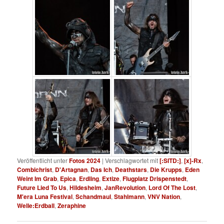
Veröffentlicht unter
Fotos 2024
|
Verschlagwortet mit
[:SITD:]
,
[x]-Rx
,
Combichrist
,
D'Artagnan
,
Das Ich
,
Deathstars
,
Die Krupps
,
Eden
Weint Im Grab
,
Epica
,
Erdling
,
Extize
,
Flugplatz Drispenstedt
,
Future Lied To Us
,
Hildesheim
,
JanRevolution
,
Lord Of The Lost
,
M'era Luna Festival
,
Schandmaul
,
Stahlmann
,
VNV Nation
,
Welle:Erdball
,
Zeraphine