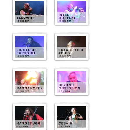
INTENT
TANZWUT
OUTTAKE
13 BILDER
11 BILDER
LIGHTS OF
FUTURE LIED
EUPHORIA
TO US
11 BILDER
10 BILDER
BEYOND
RAGNAROEEK
OBSESSION
10 BILDER
8 BILDER
HAGGEFUGG
CESAIR
8 BILDER
7 BILDER