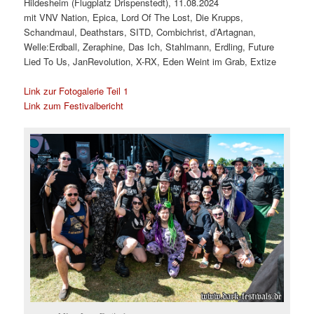
Hildesheim (Flugplatz Drispenstedt), 11.08.2024
mit VNV Nation, Epica, Lord Of The Lost, Die Krupps,
Schandmaul, Deathstars, SITD, Combichrist, d’Artagnan,
Welle:Erdball, Zeraphine, Das Ich, Stahlmann, Erdling, Future
Lied To Us, JanRevolution, X-RX, Eden Weint im Grab, Extize
Link zur Fotogalerie Teil 1
Link zum Festivalbericht