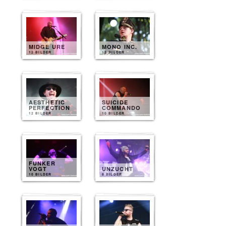
MIDGE URE
MONO INC.
12 BILDER
12 BILDER
AESTHETIC
SUICIDE
PERFECTION
COMMANDO
12 BILDER
10 BILDER
FUNKER
VOGT
UNZUCHT
10 BILDER
8 BILDER