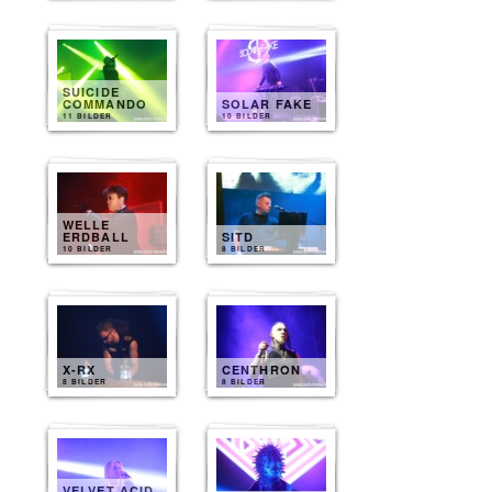
SUICIDE
COMMANDO
SOLAR FAKE
11 BILDER
10 BILDER
WELLE
ERDBALL
SITD
10 BILDER
8 BILDER
X-RX
CENTHRON
8 BILDER
8 BILDER
VELVET ACID