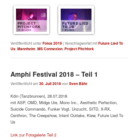
PROJECT
FUTURE LIED
PITCHFORK
TO US
15 BILDER
7 BILDER
Veröffentlicht unter
Fotos 2019
|
Verschlagwortet mit
Future Lied To
Us
,
Mannheim
,
MS Connexion
,
Project Pitchfork
Amphi Festival 2018 – Teil 1
Veröffentlicht am
30. Juli 2018
von
Sven Bähr
Köln (Tanzbrunnen), 28.07.2018
mit ASP, OMD, Midge Ure, Mono Inc., Aesthetic Perfection,
Suicide Commando, Funker Vogt, Unzucht, SITD, X-RX,
Centhron, The Creepshow, Intent Outtake, Kiew, Future Lied To
Us
Link zur Fotogalerie Teil 2