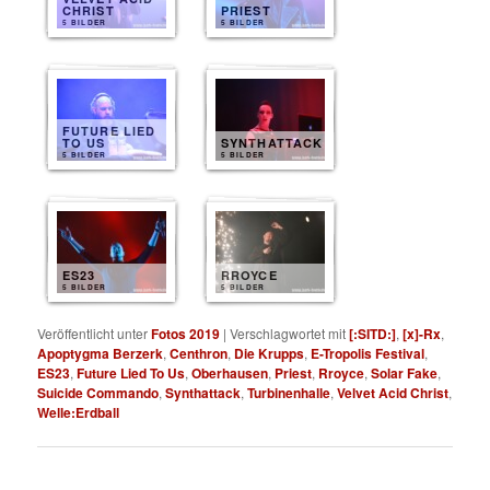
CHRIST
PRIEST
5 BILDER
5 BILDER
FUTURE LIED
TO US
SYNTHATTACK
5 BILDER
5 BILDER
ES23
RROYCE
5 BILDER
5 BILDER
Veröffentlicht unter
Fotos 2019
|
Verschlagwortet mit
[:SITD:]
,
[x]-Rx
,
Apoptygma Berzerk
,
Centhron
,
Die Krupps
,
E-Tropolis Festival
,
ES23
,
Future Lied To Us
,
Oberhausen
,
Priest
,
Rroyce
,
Solar Fake
,
Suicide Commando
,
Synthattack
,
Turbinenhalle
,
Velvet Acid Christ
,
Welle:Erdball