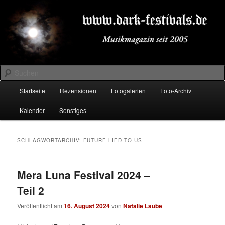
Zum
Zum
Musikmagazin seit 2005
primären
sekundären
Inhalt
Inhalt
springen
springen
DARK-FESTIVALS.DE
Suchen
Hauptmenü
Startseite
Rezensionen
Fotogalerien
Foto-Archiv
Kalender
Sonstiges
SCHLAGWORTARCHIV:
FUTURE LIED TO US
Mera Luna Festival 2024 –
Teil 2
Veröffentlicht am
16. August 2024
von
Natalie Laube