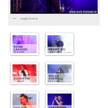
Amphi Festival
DEINE
LAKAIEN
FRONT 242
13 BILDER
13 BILDER
WELLE
COVENANT
ERDBALL
13 BILDER
13 BILDER
DAS ICH
ZERAPHINE