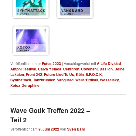
SYNTHATTACK
VANGUARD
8 BILDER
7 BILDER
XOTOX
7 BILDER
Veröffentlicht unter
Fotos 2023
|
Verschlagwortet mit
A Life Divided
,
Amphi Festival
,
Calva Y Nada
,
Centhron
,
Covenant
,
Das Ich
,
Deine
Lakaien
,
Front 242
,
Future Lied To Us
,
Köln
,
S.P.O.C.K
,
Synthattack
,
Tanzbrunnen
,
Vanguard
,
Welle:Erdball
,
Wesselsky
,
Xotox
,
Zeraphine
Wave Gotik Treffen 2022 –
Teil 2
Veröffentlicht am
9. Juni 2022
von
Sven Bähr