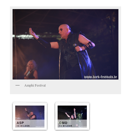
Amphi Festival
ASP
OMD
15 BILDER
13 BILDER