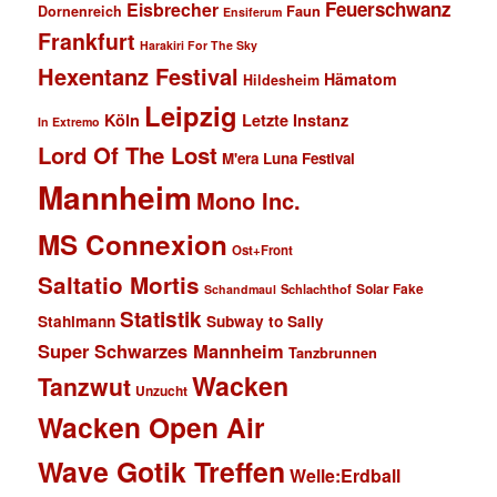
Feuerschwanz
Eisbrecher
Faun
Dornenreich
Ensiferum
Frankfurt
Harakiri For The Sky
Hexentanz Festival
Hämatom
Hildesheim
Leipzig
Köln
Letzte Instanz
In Extremo
Lord Of The Lost
M'era Luna Festival
Mannheim
Mono Inc.
MS Connexion
Ost+Front
Saltatio Mortis
Solar Fake
Schlachthof
Schandmaul
Statistik
Stahlmann
Subway to Sally
Super Schwarzes Mannheim
Tanzbrunnen
Wacken
Tanzwut
Unzucht
Wacken Open Air
Wave Gotik Treffen
Welle:Erdball