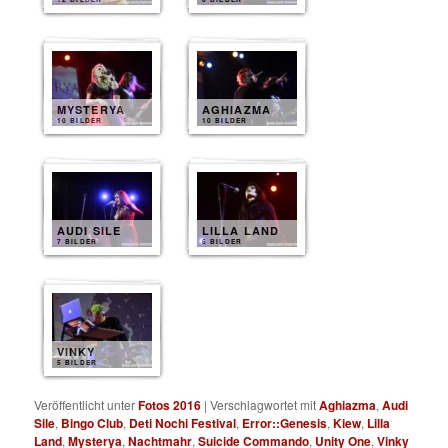
MYSTERYA
AGHIAZMA
10 BILDER
10 BILDER
AUDI SILE
LILLA LAND
7 BILDER
6 BILDER
VINKY
5 BILDER
Veröffentlicht unter
Fotos 2016
|
Verschlagwortet mit
Aghiazma
,
Audi
Sile
,
Bingo Club
,
Deti Nochi Festival
,
Error::Genesis
,
Kiew
,
Lilla
Land
,
Mysterya
,
Nachtmahr
,
Suicide Commando
,
Unity One
,
Vinky