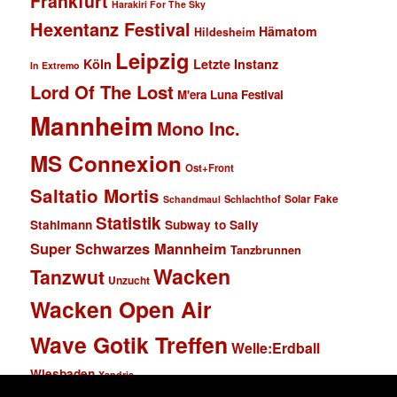
Frankfurt
Harakiri For The Sky
Hexentanz Festival
Hämatom
Hildesheim
Leipzig
Köln
Letzte Instanz
In Extremo
Lord Of The Lost
M'era Luna Festival
Mannheim
Mono Inc.
MS Connexion
Ost+Front
Saltatio Mortis
Solar Fake
Schlachthof
Schandmaul
Statistik
Stahlmann
Subway to Sally
Super Schwarzes Mannheim
Tanzbrunnen
Wacken
Tanzwut
Unzucht
Wacken Open Air
Wave Gotik Treffen
Welle:Erdball
Wiesbaden
Xandria