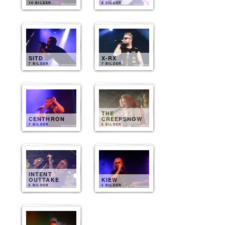
10 BILDER
8 BILDER
SITD
X-RX
7 BILDER
7 BILDER
THE
CENTHRON
CREEPSHOW
7 BILDER
6 BILDER
INTENT
OUTTAKE
KIEW
6 BILDER
5 BILDER