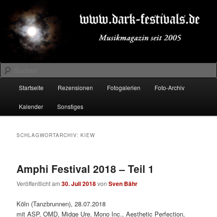
Zum
Zum
Musikmagazin seit 2005
primären
sekundären
Inhalt
Inhalt
springen
springen
DARK-FESTIVALS.DE
Suchen
Hauptmenü
Startseite
Rezensionen
Fotogalerien
Foto-Archiv
Kalender
Sonstiges
SCHLAGWORTARCHIV:
KIEW
Amphi Festival 2018 – Teil 1
Veröffentlicht am
30. Juli 2018
von
Sven Bähr
Köln (Tanzbrunnen), 28.07.2018
mit ASP, OMD, Midge Ure, Mono Inc., Aesthetic Perfection,