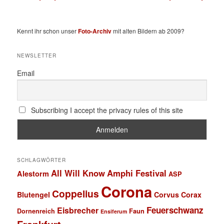
Kennt ihr schon unser
Foto-Archiv
mit alten Bildern ab 2009?
NEWSLETTER
Email
Subscribing I accept the privacy rules of this site
SCHLAGWÖRTER
All Will Know
Amphi Festival
Alestorm
ASP
Corona
Coppelius
Blutengel
Corvus Corax
Feuerschwanz
Eisbrecher
Faun
Dornenreich
Ensiferum