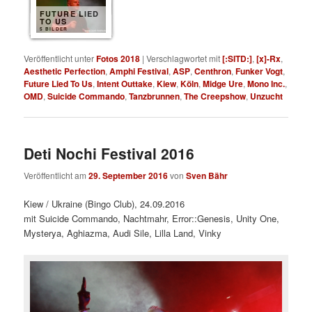
FUTURE LIED
TO US
5 BILDER
Veröffentlicht unter
Fotos 2018
|
Verschlagwortet mit
[:SITD:]
,
[x]-Rx
,
Aesthetic Perfection
,
Amphi Festival
,
ASP
,
Centhron
,
Funker Vogt
,
Future Lied To Us
,
Intent Outtake
,
Kiew
,
Köln
,
Midge Ure
,
Mono Inc.
,
OMD
,
Suicide Commando
,
Tanzbrunnen
,
The Creepshow
,
Unzucht
Deti Nochi Festival 2016
Veröffentlicht am
29. September 2016
von
Sven Bähr
Kiew / Ukraine (Bingo Club), 24.09.2016
mit Suicide Commando, Nachtmahr, Error::Genesis, Unity One,
Mysterya, Aghiazma, Audi Sile, Lilla Land, Vinky