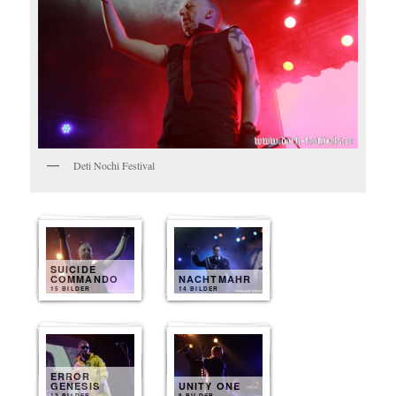
Deti Nochi Festival
SUICIDE
COMMANDO
NACHTMAHR
15 BILDER
14 BILDER
ERROR
GENESIS
UNITY ONE
12 BILDER
8 BILDER