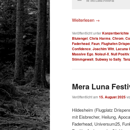
M’era Luna Festival
Weiterlesen
→
Veröffentlicht unter
Konzertberichte
Blutengel
,
Chris Harms
,
Chrom
,
Co
Faderhead
,
Faun
,
Flughafen Drispe
Confidence
,
Joachim Witt
,
Lacuna C
Massive Ego
,
Noisuf-X
,
Null Positiv
Stimmgewalt
,
Subway to Sally
,
Tan
Mera Luna Festiv
Veröffentlicht am
15. August 2025
v
Hildesheim (Flugplatz Drispens
mit Eisbrecher, Heilung, Apoca
Faderhead, Universum25, Funk