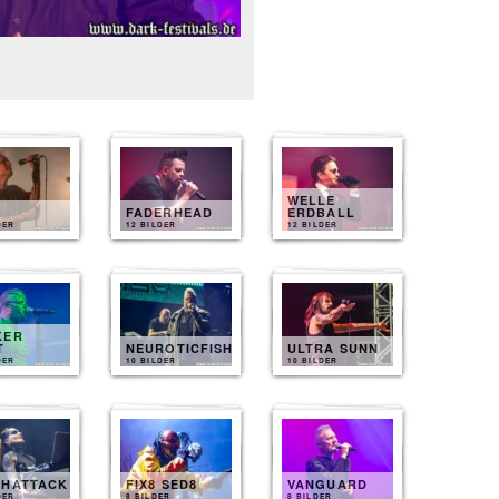
WELLE
FADERHEAD
ERDBALL
DER
12 BILDER
12 BILDER
KER
T
NEUROTICFISH
ULTRA SUNN
DER
10 BILDER
10 BILDER
THATTACK
FIX8 SED8
VANGUARD
DER
8 BILDER
8 BILDER