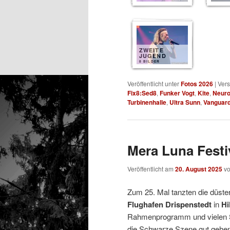
ZWEITE
JUGEND
8 BILDER
Veröffentlicht unter
Fotos 2026
|
Vers
Fix8:Sed8
,
Funker Vogt
,
Kite
,
Neuro
Turbinenhalle
,
Ultra Sunn
,
Vanguar
Mera Luna Festiv
Veröffentlicht am
20. August 2025
v
Zum 25. Mal tanzten die düste
Flughafen Drispenstedt
in
Hi
Rahmenprogramm und vielen 
die Schwarze Szene gut gehen