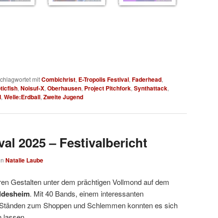
chlagwortet mit
Combichrist
,
E-Tropolis Festival
,
Faderhead
,
ticfish
,
Noisuf-X
,
Oberhausen
,
Project Pitchfork
,
Synthattack
,
d
,
Welle:Erdball
,
Zweite Jugend
al 2025 – Festivalbericht
on
Natalie Laube
ren Gestalten unter dem prächtigen Vollmond auf dem
ldesheim
. Mit 40 Bands, einem interessanten
Ständen zum Shoppen und Schlemmen konnten es sich
 lassen.