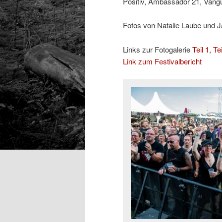
Positiv, Ambassador 21, Vang
Fotos von Natalie Laube und J
Links zur Fotogalerie
Teil 1
,
Tei
Link zum Festivalbericht