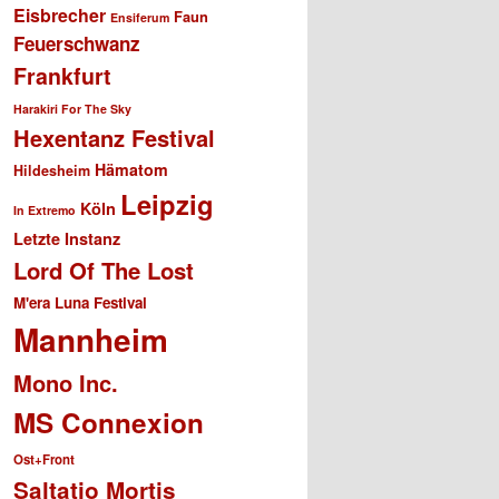
Eisbrecher
Faun
Ensiferum
Feuerschwanz
Frankfurt
Harakiri For The Sky
Hexentanz Festival
Hämatom
Hildesheim
Leipzig
Köln
In Extremo
Letzte Instanz
Lord Of The Lost
M'era Luna Festival
Mannheim
Mono Inc.
MS Connexion
Ost+Front
Saltatio Mortis