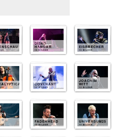
DISKO
ENSCHAU
HANGAR
EISBRECHER
DER
15 BILDER
15 BILDER
JOACHIM
CALYPTICA
COVENANT
WITT
DER
12 BILDER
12 BILDER
N
FADERHEAD
UNIVERSUM25
DER
10 BILDER
10 BILDER