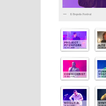
E-Tropolis Festival
PROJECT
PITCHFORK
KITE
15 BILDER
12 BIL
FUN
COMBICHRIST
VOG
10 BILDER
10 BIL
NOISUF-X
SYN
10 BILDER
10 BIL