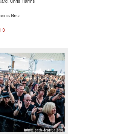
uard, Chris Harms
annis Betz
l 3