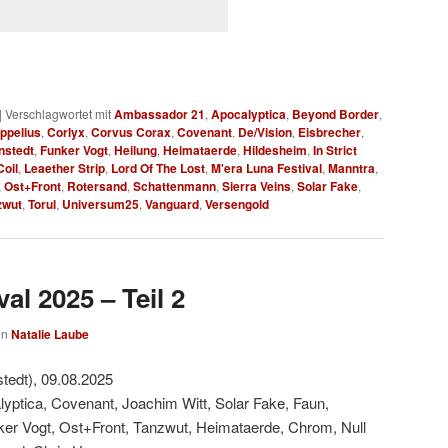
|
Verschlagwortet mit
Ambassador 21
,
Apocalyptica
,
Beyond Border
,
ppelius
,
Corlyx
,
Corvus Corax
,
Covenant
,
De/Vision
,
Eisbrecher
,
nstedt
,
Funker Vogt
,
Heilung
,
Heimataerde
,
Hildesheim
,
In Strict
oil
,
Leaether Strip
,
Lord Of The Lost
,
M'era Luna Festival
,
Manntra
,
,
Ost+Front
,
Rotersand
,
Schattenmann
,
Sierra Veins
,
Solar Fake
,
zwut
,
Torul
,
Universum25
,
Vanguard
,
Versengold
al 2025 – Teil 2
on
Natalie Laube
tedt), 09.08.2025
lyptica, Covenant, Joachim Witt, Solar Fake, Faun,
er Vogt, Ost+Front, Tanzwut, Heimataerde, Chrom, Null