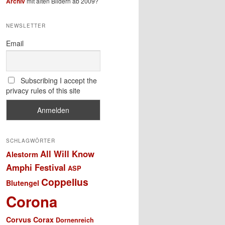
Archiv
mit alten Bildern ab 2009?
NEWSLETTER
Email
Subscribing I accept the
privacy rules of this site
SCHLAGWÖRTER
All Will Know
Alestorm
Amphi Festival
ASP
Coppelius
Blutengel
Corona
Corvus Corax
Dornenreich