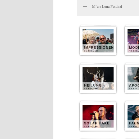
M’era Luna Festival
IMPRESSIONEN
MOD
65 BILDER
40 BIL
HEILUNG
APO
15 BILDER
13 BIL
SOLAR FAKE
FAU
11 BILDER
10 BIL