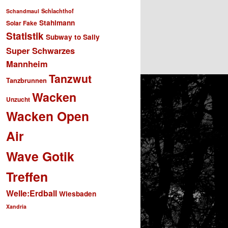
Schlachthof
Schandmaul
Stahlmann
Solar Fake
Statistik
Subway to Sally
Super Schwarzes
Mannheim
Tanzwut
Tanzbrunnen
Wacken
Unzucht
Wacken Open
Air
Wave Gotik
Treffen
Welle:Erdball
Wiesbaden
Xandria