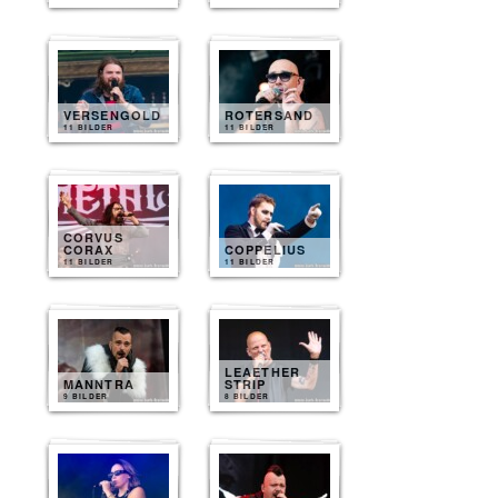
VERSENGOLD
ROTERSAND
11 BILDER
11 BILDER
CORVUS
CORAX
COPPELIUS
11 BILDER
11 BILDER
LEAETHER
MANNTRA
STRIP
9 BILDER
8 BILDER