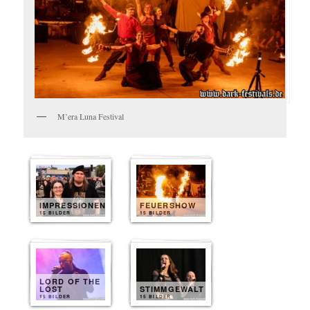
M’era Luna Festival
IMPRESSIONEN
FEUERSHOW
15 BILDER
15 BILDER
LORD OF THE
LOST
STIMMGEWALT
15 BILDER
15 BILDER