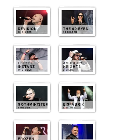
DEVISION
THE 69 EYES
10 BILDER
10 BILDER
LETZTE
ASHBURY
INSTANZ
HEIGHTS
10 BILDER
9 BILDER
GOTHMINISTER
EISFABRIK
9 BILDER
9 BILDER
FROZEN