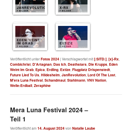
JANREVOLUTION
X-RX
7 BILDER
7 BILDER
EDEN WEINT
IM GRAB
EXTIZE
7 BILDER
7 BILDER
Veröffentlicht unter
Fotos 2024
|
Verschlagwortet mit
[:SITD:]
,
[x]-Rx
,
Combichrist
,
D'Artagnan
,
Das Ich
,
Deathstars
,
Die Krupps
,
Eden
Weint Im Grab
,
Epica
,
Erdling
,
Extize
,
Flugplatz Drispenstedt
,
Future Lied To Us
,
Hildesheim
,
JanRevolution
,
Lord Of The Lost
,
M'era Luna Festival
,
Schandmaul
,
Stahlmann
,
VNV Nation
,
Welle:Erdball
,
Zeraphine
Mera Luna Festival 2024 –
Teil 1
Veröffentlicht am
14. August 2024
von
Natalie Laube