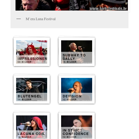
M’era Luna Festival
SUBWAY TO
IMPRESSIONEN
SALLY
50 BILDER
15 BILDER
BLUTENGEL
DEVISION
14 BILDER
12 BILDER
IN STRICT
LACUNA COIL
CONFIDENCE
12 BILDER
12 BILDER