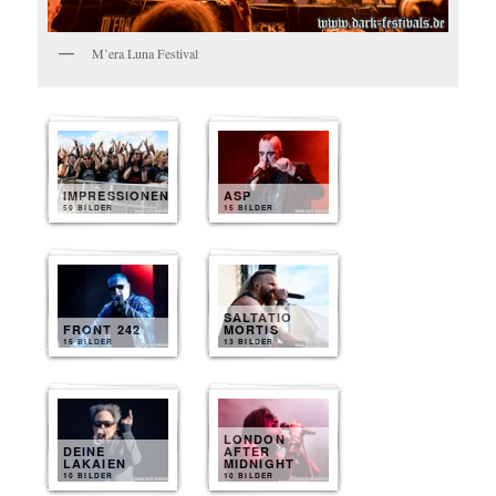
M’era Luna Festival
IMPRESSIONEN
ASP
50 BILDER
15 BILDER
SALTATIO
FRONT 242
MORTIS
15 BILDER
13 BILDER
LONDON
DEINE
AFTER
LAKAIEN
MIDNIGHT
10 BILDER
10 BILDER