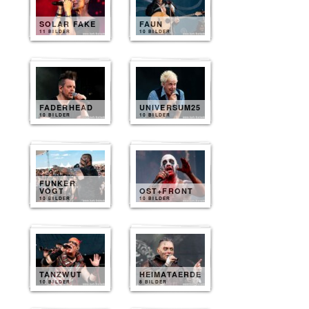
SOLAR FAKE
FAUN
11 BILDER
10 BILDER
FADERHEAD
UNIVERSUM25
10 BILDER
10 BILDER
FUNKER
VOGT
OST+FRONT
10 BILDER
10 BILDER
TANZWUT
HEIMATAERDE
10 BILDER
8 BILDER