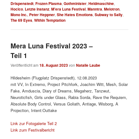
Drispenstedt
,
Frozen Plasma
,
Gothminister
,
Heldmaschine
,
Hocico
,
Letzte Instanz
,
M'era Luna Festival
,
Manntra
,
Melotron
,
Mono Inc.
,
Peter Heppner
,
She Hates Emotions
,
Subway to Sally
,
The 69 Eyes
,
Within Temptation
Mera Luna Festival 2023 –
Teil 1
Veröffentlicht am
18. August 2023
von
Natalie Laube
Hildesheim (Flugplatz Drispenstedt), 12.08.2023
mit VV, In Extremo, Project Pitchfork, Joachim Witt, Mesh, Solar
Fake, Amduscia, Diary of Dreams, Megaherz, Tanzwut,
Neuroticfish, Girls under Glass, Rabia Sorda, Rave the Requiem,
Absolute Body Control, Versus Goliath, Antiage, Wisborg, A
Projection, Intent:Outtake
Link zur Fotogalerie Teil 2
Link zum Festivalbericht