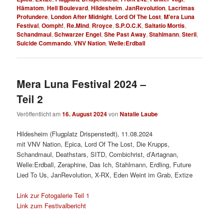
Hämatom
,
Hell Boulevard
,
Hildesheim
,
JanRevolution
,
Lacrimas
Profundere
,
London After Midnight
,
Lord Of The Lost
,
M'era Luna
Festival
,
Oomph!
,
Re.Mind
,
Rroyce
,
S.P.O.C.K
,
Saltatio Mortis
,
Schandmaul
,
Schwarzer Engel
,
She Past Away
,
Stahlmann
,
Steril
,
Suicide Commando
,
VNV Nation
,
Welle:Erdball
Mera Luna Festival 2024 –
Teil 2
Veröffentlicht am
16. August 2024
von
Natalie Laube
Hildesheim (Flugplatz Drispenstedt), 11.08.2024
mit VNV Nation, Epica, Lord Of The Lost, Die Krupps,
Schandmaul, Deathstars, SITD, Combichrist, d’Artagnan,
Welle:Erdball, Zeraphine, Das Ich, Stahlmann, Erdling, Future
Lied To Us, JanRevolution, X-RX, Eden Weint im Grab, Extize
Link zur Fotogalerie Teil 1
Link zum Festivalbericht