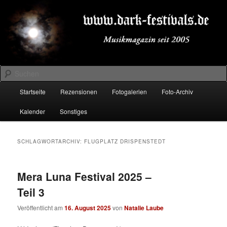
Zum
Zum
Musikmagazin seit 2005
primären
sekundären
Inhalt
Inhalt
springen
springen
DARK-FESTIVALS.DE
Suchen
Hauptmenü
Startseite
Rezensionen
Fotogalerien
Foto-Archiv
Kalender
Sonstiges
SCHLAGWORTARCHIV:
FLUGPLATZ DRISPENSTEDT
Mera Luna Festival 2025 –
Teil 3
Veröffentlicht am
16. August 2025
von
Natalie Laube