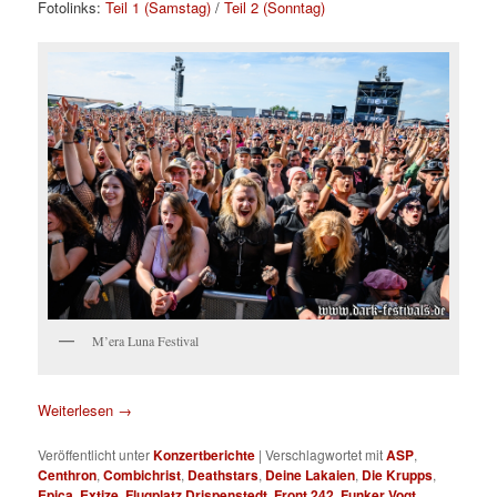
Fotolinks:
Teil 1 (Samstag)
/
Teil 2 (Sonntag)
M’era Luna Festival
Weiterlesen
→
Veröffentlicht unter
Konzertberichte
|
Verschlagwortet mit
ASP
,
Centhron
,
Combichrist
,
Deathstars
,
Deine Lakaien
,
Die Krupps
,
Epica
,
Extize
,
Flugplatz Drispenstedt
,
Front 242
,
Funker Vogt
,