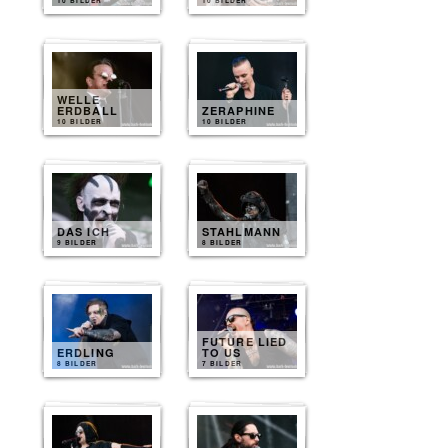
10 BILDER
10 BILDER
WELLE
ERDBALL
ZERAPHINE
10 BILDER
10 BILDER
DAS ICH
STAHLMANN
9 BILDER
8 BILDER
FUTURE LIED
ERDLING
TO US
8 BILDER
7 BILDER