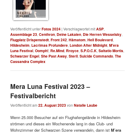
STERIL
7 BILDER
Veröffentlicht unter
Fotos 2024
|
Verschlagwortet mit
ASP
,
Assemblage 23
,
Centhron
,
Deine Lakaien
,
Die Herren Wesselsky
,
Flugplatz Drispenstedt
,
Front 242
,
Hämatom
,
Hell Boulevard
,
Hildesheim
,
Lacrimas Profundere
,
London After Midnight
,
M'era
Luna Festival
,
Oomph!
,
Re.Mind
,
Rroyce
,
S.P.O.C.K
,
Saltatio Mortis
,
Schwarzer Engel
,
She Past Away
,
Steril
,
Suicide Commando
,
The
Cassandra Complex
Mera Luna Festival 2023 –
Festivalbericht
Veröffentlicht am
22. August 2023
von
Natalie Laube
Wenn 25.000 Besucher auf ein Flughafengelände in Hildesheim
strömen und dieses ein Wochenende lang in das Club- und
Wohnzimmer der Schwarzen Szene verwandeln, dann ist
M’era