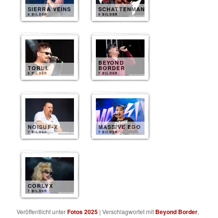
SIERRA VEINS
SCHATTENMANN
8 BILDER
8 BILDER
BEYOND
TORUL
BORDER
8 BILDER
7 BILDER
NOISUF-X
MASSIVE EGO
7 BILDER
7 BILDER
CORLYX
7 BILDER
Veröffentlicht unter
Fotos 2025
|
Verschlagwortet mit
Beyond Border
,