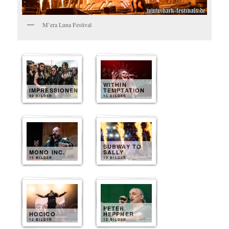
M’era Luna Festival
WITHIN
IMPRESSIONEN
TEMPTATION
40 BILDER
15 BILDER
SUBWAY TO
MONO INC.
SALLY
15 BILDER
13 BILDER
PETER
HOCICO
HEPPNER
12 BILDER
12 BILDER