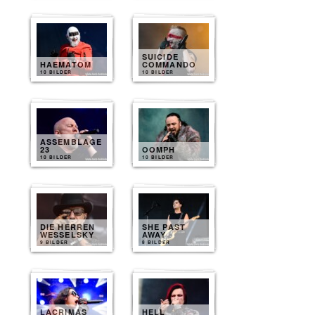
SUICIDE
HAEMATOM
COMMANDO
10 BILDER
10 BILDER
ASSEMBLAGE
23
OOMPH
10 BILDER
10 BILDER
DIE HERREN
SHE PAST
WESSELSKY
AWAY
9 BILDER
8 BILDER
LACRIMAS
HELL