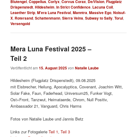
Blutengel
,
Coppelius
,
Corlyx
,
Corvus Corax
,
De/Vision
,
Flugplatz
Drispenstedt
,
Hildesheim
,
In Strict Confidence
,
Lacuna Coil
,
Leaether Strip
,
M'era Luna Festival
,
Manntra
,
Massive Ego
,
Noisuf-
X
,
Rotersand
,
Schattenmann
,
Sierra Veins
,
Subway to Sally
,
Torul
,
Versengold
Mera Luna Festival 2025 –
Teil 2
Veröffentlicht am
15. August 2025
von
Natalie Laube
Hildesheim (Flugplatz Drispenstedt), 09.08.2025
mit Eisbrecher, Heilung, Apocalyptica, Covenant, Joachim Witt,
Solar Fake, Faun, Faderhead, Universum25, Funker Vogt,
Ost+Front, Tanzwut, Heimataerde, Chrom, Null Positiv,
Ambassador 21, Vanguard, Chris Harms
Fotos von Natalie Laube und Jannis Betz
Links zur Fotogalerie
Teil 1
,
Teil 3