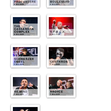
PROFUNDERE
BOULEVARD
8 BILDER
8 BILDER
THE
CASSANDRA
COMPLEX
S.P.O.C.K
8 BILDER
7 BILDER
SCHWARZER
ENGEL
CENTHRON
7 BILDER
7 BILDER
RE.MIND
RROYCE
7 BILDER
7 BILDER