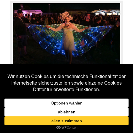
M’era Luna Festival
IMPRESSIONEN
VV
50 BILDER
15 BILDER