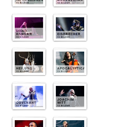
65 BILDER
40 BILDER
DISKO
HANGAR
EISBRECHER
15 BILDER
15 BILDER
HEILUNG
APOCALYPTICA
15 BILDER
13 BILDER
JOACHIM
COVENANT
WITT
12 BILDER
12 BILDER