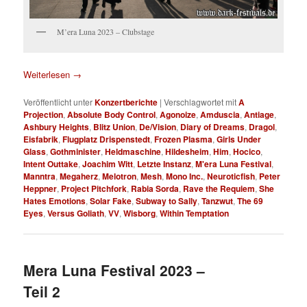
M’era Luna 2023 – Clubstage
Weiterlesen
→
Veröffentlicht unter
Konzertberichte
|
Verschlagwortet mit
A
Projection
,
Absolute Body Control
,
Agonoize
,
Amduscia
,
Antiage
,
Ashbury Heights
,
Blitz Union
,
De/Vision
,
Diary of Dreams
,
Dragol
,
Eisfabrik
,
Flugplatz Drispenstedt
,
Frozen Plasma
,
Girls Under
Glass
,
Gothminister
,
Heldmaschine
,
Hildesheim
,
Him
,
Hocico
,
Intent Outtake
,
Joachim Witt
,
Letzte Instanz
,
M'era Luna Festival
,
Manntra
,
Megaherz
,
Melotron
,
Mesh
,
Mono Inc.
,
Neuroticfish
,
Peter
Heppner
,
Project Pitchfork
,
Rabia Sorda
,
Rave the Requiem
,
She
Hates Emotions
,
Solar Fake
,
Subway to Sally
,
Tanzwut
,
The 69
Eyes
,
Versus Goliath
,
VV
,
Wisborg
,
Within Temptation
Mera Luna Festival 2023 –
Teil 2