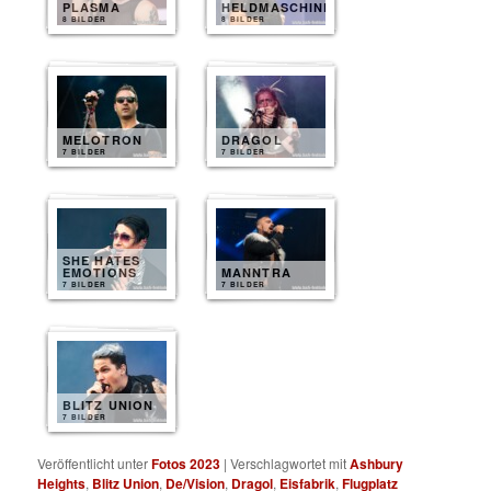
PLASMA
HELDMASCHINE
8 BILDER
8 BILDER
MELOTRON
DRAGOL
7 BILDER
7 BILDER
SHE HATES
EMOTIONS
MANNTRA
7 BILDER
7 BILDER
BLITZ UNION
7 BILDER
Veröffentlicht unter
Fotos 2023
|
Verschlagwortet mit
Ashbury
Heights
,
Blitz Union
,
De/Vision
,
Dragol
,
Eisfabrik
,
Flugplatz