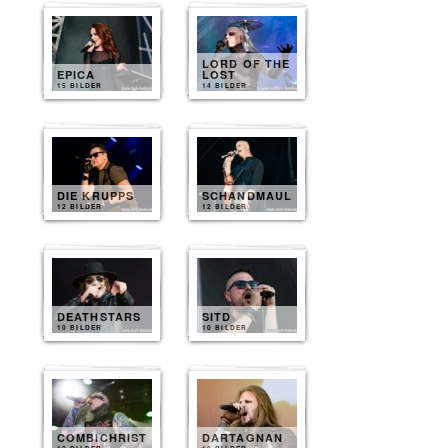
LORD OF THE
EPICA
LOST
15 BILDER
14 BILDER
DIE KRUPPS
SCHANDMAUL
12 BILDER
12 BILDER
DEATHSTARS
SITD
10 BILDER
10 BILDER
COMBICHRIST
DARTAGNAN