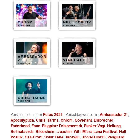
CHROM
NULL POSITIV
8 BILDER
8 BILDER
AMBASSADOR
21
VANGUARD
8 BILDER
7 BILDER
CHRIS HARMS
7 BILDER
Veröffentlicht unter
Fotos 2025
|
Verschlagwortet mit
Ambassador 21
,
Apocalyptica
,
Chris Harms
,
Chrom
,
Covenant
,
Eisbrecher
,
Faderhead
,
Faun
,
Flugplatz Drispenstedt
,
Funker Vogt
,
Heilung
,
Heimataerde
,
Hildesheim
,
Joachim Witt
,
M'era Luna Festival
,
Null
Positiv
,
Ost+Front
,
Solar Fake
,
Tanzwut
,
Universum25
,
Vanguard