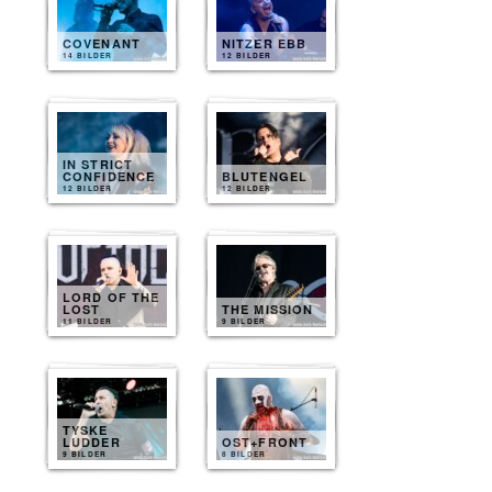
COVENANT
NITZER EBB
14 BILDER
12 BILDER
IN STRICT
CONFIDENCE
BLUTENGEL
12 BILDER
12 BILDER
LORD OF THE
LOST
THE MISSION
11 BILDER
9 BILDER
TYSKE
LUDDER
OST+FRONT
9 BILDER
8 BILDER