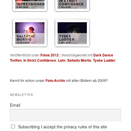
IN STRICT
IMPRESSIONEN
CONFIDENCE
9 BILDER
7 BILDER
SALTATIO
TYSKE
MORTIS
LUDDER
10 BILDER
6 BILDER
Veröffentlicht unter
Fotos 2012
|
Verschlagwortet mit
Dark Dance
Treffen
,
In Strict Confidence
,
Lahr
,
Saltatio Mortis
,
Tyske Ludder
Kennt ihr schon unser
Foto-Archiv
mit alten Bildern ab 2009?
NEWSLETTER
Email
Subscribing I accept the privacy rules of this site