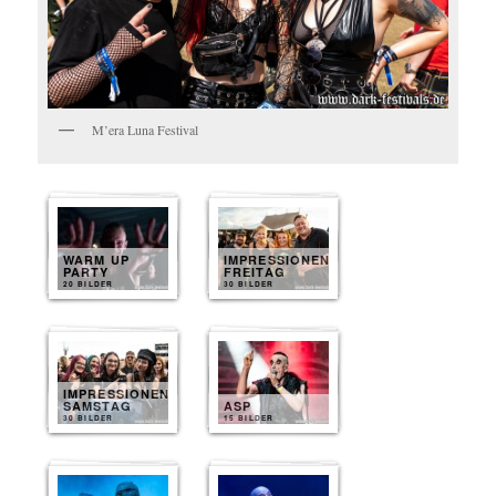
M’era Luna Festival
WARM UP
IMPRESSIONEN
PARTY
FREITAG
20 BILDER
30 BILDER
IMPRESSIONEN
SAMSTAG
ASP
30 BILDER
15 BILDER