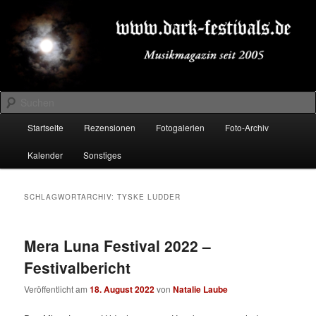
Zum
Zum
Musikmagazin seit 2005
primären
sekundären
Inhalt
Inhalt
springen
springen
DARK-FESTIVALS.DE
Suchen
Hauptmenü
Startseite
Rezensionen
Fotogalerien
Foto-Archiv
Kalender
Sonstiges
SCHLAGWORTARCHIV:
TYSKE LUDDER
Mera Luna Festival 2022 –
Festivalbericht
Veröffentlicht am
18. August 2022
von
Natalie Laube