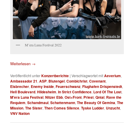
M’era Luna Festival 2022
Weiterlesen
→
Veröffentlicht unter
Konzertberichte
|
Verschlagwortet mit
Aeverium
,
Ambassador 21
,
ASP
,
Blutengel
,
Combichrist
,
Covenant
,
Eisbrecher
,
Enemy Inside
,
Feuerschwanz
,
Flughafen Drispenstedt
,
Hell Boulevard
,
Hildesheim
,
In Strict Confidence
,
Lord Of The Lost
,
M'era Luna Festival
,
Nitzer Ebb
,
Ost+Front
,
Priest
,
Qntal
,
Rave the
Requiem
,
Schandmaul
,
Schattenmann
,
The Beauty Of Gemina
,
The
Mission
,
The Sister
,
Then Comes Silence
,
Tyske Ludder
,
Unzucht
,
VNV Nation