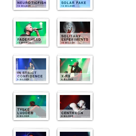
NEUROTICFISH
SOLAR FAKE
12 BILDER
12 BILDER
SOLITARY
FADERHEAD
EXPERIMENTS
11 BILDER
10 BILDER
IN STRICT
CONFIDENCE
X-RX
9 BILDER
8 BILDER
TYSKE
LUDDER
CENTHRON
8 BILDER
8 BILDER