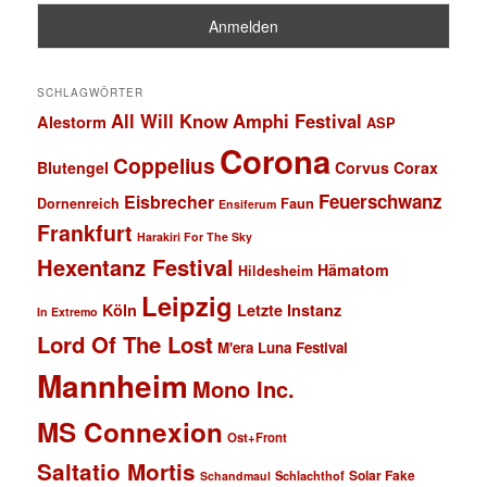
SCHLAGWÖRTER
All Will Know
Amphi Festival
Alestorm
ASP
Corona
Coppelius
Blutengel
Corvus Corax
Feuerschwanz
Eisbrecher
Faun
Dornenreich
Ensiferum
Frankfurt
Harakiri For The Sky
Hexentanz Festival
Hämatom
Hildesheim
Leipzig
Köln
Letzte Instanz
In Extremo
Lord Of The Lost
M'era Luna Festival
Mannheim
Mono Inc.
MS Connexion
Ost+Front
Saltatio Mortis
Solar Fake
Schlachthof
Schandmaul