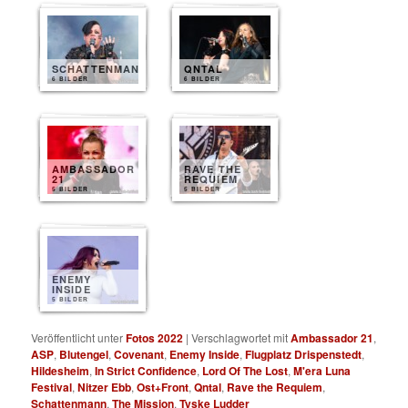
SCHATTENMANN
QNTAL
6 BILDER
6 BILDER
AMBASSADOR
RAVE THE
21
REQUIEM
5 BILDER
5 BILDER
ENEMY
INSIDE
5 BILDER
Veröffentlicht unter
Fotos 2022
|
Verschlagwortet mit
Ambassador 21
,
ASP
,
Blutengel
,
Covenant
,
Enemy Inside
,
Flugplatz Drispenstedt
,
Hildesheim
,
In Strict Confidence
,
Lord Of The Lost
,
M'era Luna
Festival
,
Nitzer Ebb
,
Ost+Front
,
Qntal
,
Rave the Requiem
,
Schattenmann
,
The Mission
,
Tyske Ludder