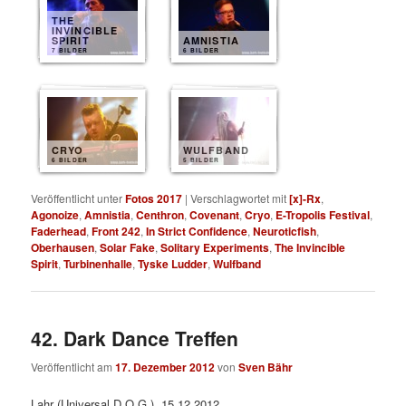
THE
INVINCIBLE
SPIRIT
AMNISTIA
7 BILDER
6 BILDER
CRYO
WULFBAND
6 BILDER
5 BILDER
Veröffentlicht unter
Fotos 2017
|
Verschlagwortet mit
[x]-Rx
,
Agonoize
,
Amnistia
,
Centhron
,
Covenant
,
Cryo
,
E-Tropolis Festival
,
Faderhead
,
Front 242
,
In Strict Confidence
,
Neuroticfish
,
Oberhausen
,
Solar Fake
,
Solitary Experiments
,
The Invincible
Spirit
,
Turbinenhalle
,
Tyske Ludder
,
Wulfband
42. Dark Dance Treffen
Veröffentlicht am
17. Dezember 2012
von
Sven Bähr
Lahr (Universal D.O.G.), 15.12.2012