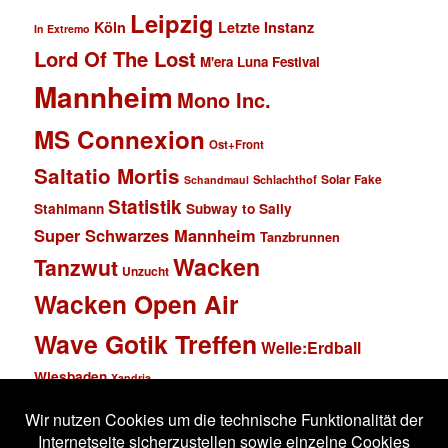
Leipzig
Köln
Letzte Instanz
In Extremo
Lord Of The Lost
M'era Luna Festival
Mannheim
Mono Inc.
MS Connexion
Ost+Front
Saltatio Mortis
Solar Fake
Schlachthof
Schandmaul
Statistik
Stahlmann
Subway to Sally
Super Schwarzes Mannheim
Tanzbrunnen
Wacken
Tanzwut
Unzucht
Wacken Open Air
Wave Gotik Treffen
Welle:Erdball
Wiesbaden
Xandria
Impressum