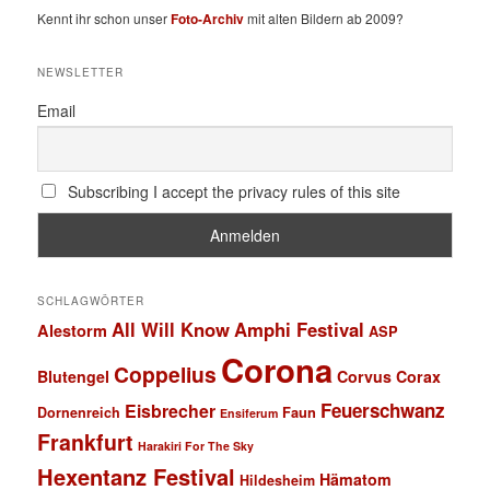
Kennt ihr schon unser
Foto-Archiv
mit alten Bildern ab 2009?
NEWSLETTER
Email
Subscribing I accept the privacy rules of this site
SCHLAGWÖRTER
All Will Know
Amphi Festival
Alestorm
ASP
Corona
Coppelius
Blutengel
Corvus Corax
Feuerschwanz
Eisbrecher
Faun
Dornenreich
Ensiferum
Frankfurt
Harakiri For The Sky
Hexentanz Festival
Hämatom
Hildesheim