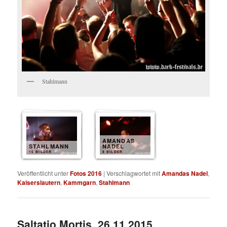
Stahlmann
AMANDAS
STAHLMANN
NADEL
15 BILDER
8 BILDER
Veröffentlicht unter
Fotos 2016
|
Verschlagwortet mit
Amandas Nadel
,
Kaiserslautern
,
Kammgarn
,
Stahlmann
Saltatio Mortis, 26.11.2015