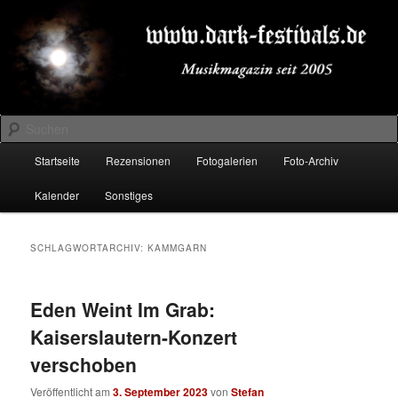
Zum
Zum
Musikmagazin seit 2005
primären
sekundären
Inhalt
Inhalt
springen
springen
DARK-FESTIVALS.DE
Suchen
Hauptmenü
Startseite
Rezensionen
Fotogalerien
Foto-Archiv
Kalender
Sonstiges
SCHLAGWORTARCHIV:
KAMMGARN
Eden Weint Im Grab:
Kaiserslautern-Konzert
verschoben
Veröffentlicht am
3. September 2023
von
Stefan