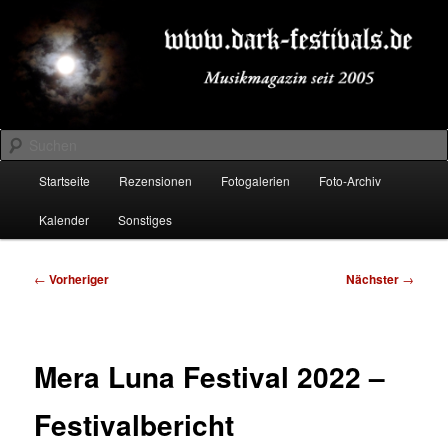
Zum
Musikmagazin seit 2005
primären
Inhalt
springen
DARK-FESTIVALS.DE
Suchen
Hauptmenü
Startseite
Rezensionen
Fotogalerien
Foto-Archiv
Kalender
Sonstiges
Beitragsnavigation
←
Vorheriger
Nächster
→
Mera Luna Festival 2022 –
Festivalbericht