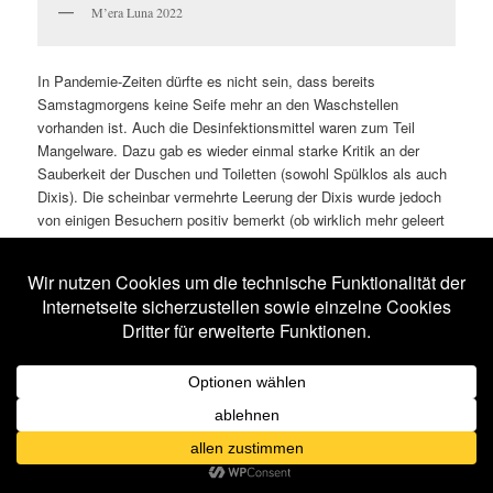
M’era Luna 2022
In Pandemie-Zeiten dürfte es nicht sein, dass bereits
Samstagmorgens keine Seife mehr an den Waschstellen
vorhanden ist. Auch die Desinfektionsmittel waren zum Teil
Mangelware. Dazu gab es wieder einmal starke Kritik an der
Sauberkeit der Duschen und Toiletten (sowohl Spülklos als auch
Dixis). Die scheinbar vermehrte Leerung der Dixis wurde jedoch
von einigen Besuchern positiv bemerkt (ob wirklich mehr geleert
wurde, lässt sich an dieser Stelle nicht nachvollziehen).
Der größte Kritikpunkt für viele weibliche Festivalteilnehmer
dürfte allerdings die Duschsituation gewesen sein. Entgegen der
letzten Jahre gab es keine Security vor den Duschen und die
männlichen Reinigungskräfte fielen sehr negativ auf. Im
Gespräch mit einigen Frauen wurde oftmals von
„Spannern
“
gesprochen und dass deutlich langsamer gereinigt worden sei als
nötig.
Generell schien das Personal zu fehlen oder war nicht geschult