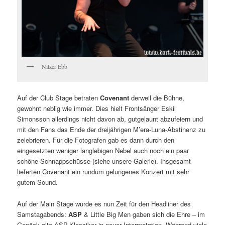
Nitzer Ebb
Auf der Club Stage betraten
Covenant
derweil die Bühne,
gewohnt neblig wie immer. Dies hielt Frontsänger Eskil
Simonsson allerdings nicht davon ab, gutgelaunt abzufeiern und
mit den Fans das Ende der dreijährigen M’era-Luna-Abstinenz zu
zelebrieren. Für die Fotografen gab es dann durch den
eingesetzten weniger langlebigen Nebel auch noch ein paar
schöne Schnappschüsse (siehe unsere Galerie). Insgesamt
lieferten Covenant ein rundum gelungenes Konzert mit sehr
gutem Sound.
Auf der Main Stage wurde es nun Zeit für den Headliner des
Samstagabends:
ASP
& Little Big Men gaben sich die Ehre – im
Gepäck alte ASP-Klassiker in neuer Interpretation. Während viele