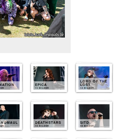
LORD OF THE
NATION
EPICA
LOST
DER
15 BILDER
14 BILDER
ANDMAUL
DEATHSTARS
SITD
DER
10 BILDER
10 BILDER