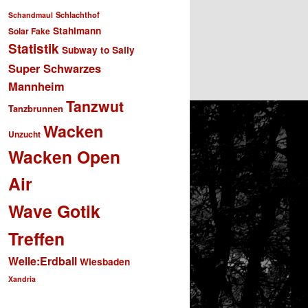
Schlachthof
Schandmaul
Stahlmann
Solar Fake
Statistik
Subway to Sally
Super Schwarzes
Mannheim
Tanzwut
Tanzbrunnen
Wacken
Unzucht
Wacken Open
Air
Wave Gotik
Treffen
Welle:Erdball
Wiesbaden
Xandria