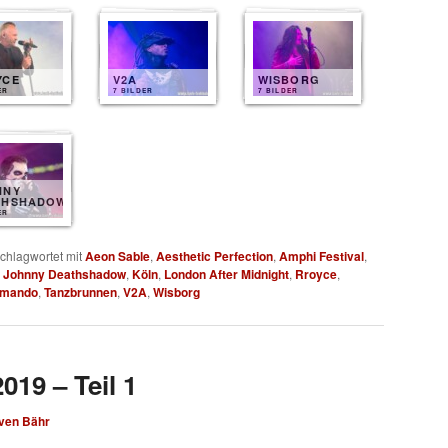
YCE
V2A
WISBORG
ER
7 BILDER
7 BILDER
NNY
THSHADOW
ER
chlagwortet mit
Aeon Sable
,
Aesthetic Perfection
,
Amphi Festival
,
,
Johnny Deathshadow
,
Köln
,
London After Midnight
,
Rroyce
,
mmando
,
Tanzbrunnen
,
V2A
,
Wisborg
019 – Teil 1
ven Bähr