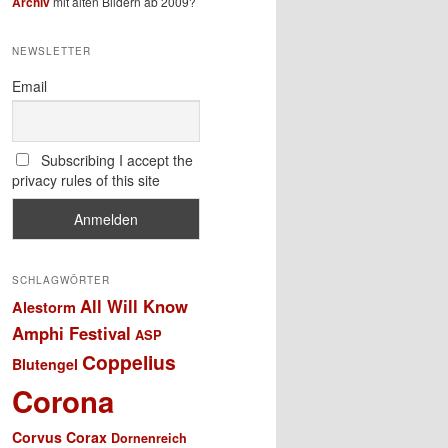
Archiv
mit alten Bildern ab 2009?
NEWSLETTER
Email
Subscribing I accept the
privacy rules of this site
SCHLAGWÖRTER
All Will Know
Alestorm
Amphi Festival
ASP
Coppelius
Blutengel
Corona
Corvus Corax
Dornenreich