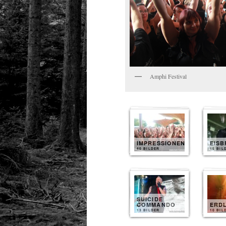
Amphi Festival
IMPRESSIONEN
EIS
40 BILDER
15 BIL
SUICIDE
COMMANDO
ERD
13 BILDER
10 BIL