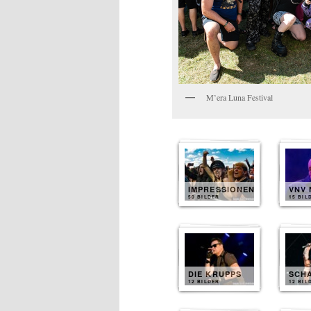
M’era Luna Festival
IMPRESSIONEN
VNV 
50 BILDER
15 BIL
DIE KRUPPS
SCH
12 BILDER
12 BIL