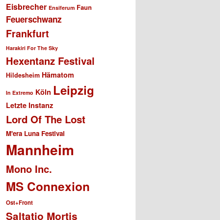
Eisbrecher
Faun
Ensiferum
Feuerschwanz
Frankfurt
Harakiri For The Sky
Hexentanz Festival
Hämatom
Hildesheim
Leipzig
Köln
In Extremo
Letzte Instanz
Lord Of The Lost
M'era Luna Festival
Mannheim
Mono Inc.
MS Connexion
Ost+Front
Saltatio Mortis