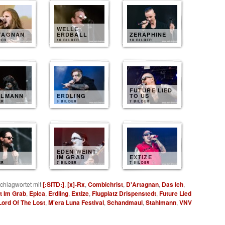
WELLE
TAGNAN
ERDBALL
ZERAPHINE
DER
10 BILDER
10 BILDER
FUTURE LIED
HLMANN
ERDLING
TO US
ER
8 BILDER
7 BILDER
EDEN WEINT
IM GRAB
EXTIZE
ER
7 BILDER
7 BILDER
chlagwortet mit
[:SITD:]
,
[x]-Rx
,
Combichrist
,
D'Artagnan
,
Das Ich
,
t Im Grab
,
Epica
,
Erdling
,
Extize
,
Flugplatz Drispenstedt
,
Future Lied
Lord Of The Lost
,
M'era Luna Festival
,
Schandmaul
,
Stahlmann
,
VNV