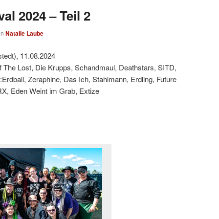
al 2024 – Teil 2
on
Natalie Laube
tedt), 11.08.2024
f The Lost, Die Krupps, Schandmaul, Deathstars, SITD,
:Erdball, Zeraphine, Das Ich, Stahlmann, Erdling, Future
RX, Eden Weint im Grab, Extize