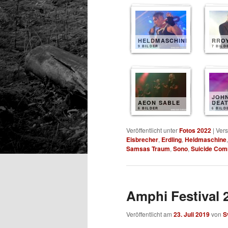
HELDMASCHINE
RRO
9 BILDER
7 BILD
JOH
AEON SABLE
DEA
6 BILDER
6 BILD
Veröffentlicht unter
Fotos 2022
|
Vers
Eisbrecher
,
Erdling
,
Heldmaschine
Samsas Traum
,
Sono
,
Suicide Co
Amphi Festival 2
Veröffentlicht am
23. Juli 2019
von
S