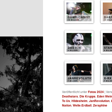
COMBICHRIST
DAR
10 BILDER
10 BIL
DAS ICH
STA
9 BILDER
8 BILD
JANREVOLUTION
X-RX
7 BILDER
7 BILD
Veröffentlicht unter
Fotos 2024
|
Vers
Deathstars
,
Die Krupps
,
Eden Wein
To Us
,
Hildesheim
,
JanRevolution
,
Nation
,
Welle:Erdball
,
Zeraphine