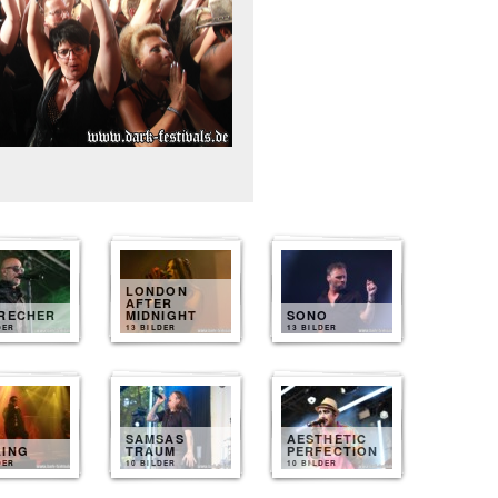
LONDON
AFTER
BRECHER
MIDNIGHT
SONO
DER
13 BILDER
13 BILDER
SAMSAS
AESTHETIC
LING
TRAUM
PERFECTION
DER
10 BILDER
10 BILDER