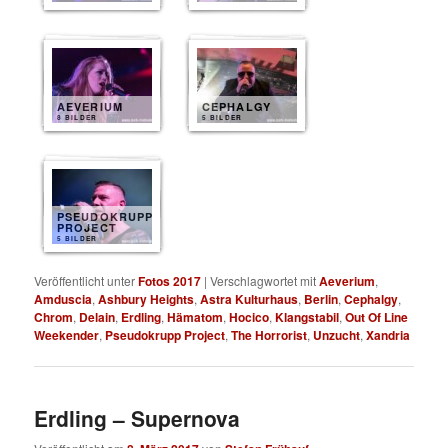
AEVERIUM
CEPHALGY
8 BILDER
5 BILDER
PSEUDOKRUPP
PROJECT
5 BILDER
Veröffentlicht unter
Fotos 2017
|
Verschlagwortet mit
Aeverium
,
Amduscia
,
Ashbury Heights
,
Astra Kulturhaus
,
Berlin
,
Cephalgy
,
Chrom
,
Delain
,
Erdling
,
Hämatom
,
Hocico
,
Klangstabil
,
Out Of Line
Weekender
,
Pseudokrupp Project
,
The Horrorist
,
Unzucht
,
Xandria
Erdling – Supernova