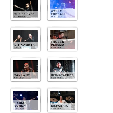
WELLE
THE 69 EYES
ERDBALL
11 BILDER
11 BILDER
FROZEN
DIE KAMMER
PLASMA
9 BILDER
9 BILDER
TANZWUT
HEIMATAERDE
9 BILDER
8 BILDER
RABIA
SORDA
EISFABRIK
7 BILDER
7 BILDER