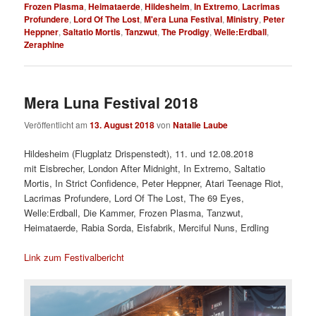
Frozen Plasma
,
Heimataerde
,
Hildesheim
,
In Extremo
,
Lacrimas
Profundere
,
Lord Of The Lost
,
M'era Luna Festival
,
Ministry
,
Peter
Heppner
,
Saltatio Mortis
,
Tanzwut
,
The Prodigy
,
Welle:Erdball
,
Zeraphine
Mera Luna Festival 2018
Veröffentlicht am
13. August 2018
von
Natalie Laube
Hildesheim (Flugplatz Drispenstedt), 11. und 12.08.2018
mit Eisbrecher, London After Midnight, In Extremo, Saltatio
Mortis, In Strict Confidence, Peter Heppner, Atari Teenage Riot,
Lacrimas Profundere, Lord Of The Lost, The 69 Eyes,
Welle:Erdball, Die Kammer, Frozen Plasma, Tanzwut,
Heimataerde, Rabia Sorda, Eisfabrik, Merciful Nuns, Erdling
Link zum Festivalbericht