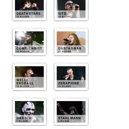
DEATHSTARS
SITD
10 BILDER
10 BILDER
COMBICHRIST
DARTAGNAN
10 BILDER
10 BILDER
WELLE
ERDBALL
ZERAPHINE
10 BILDER
10 BILDER
DAS ICH
STAHLMANN
9 BILDER
8 BILDER