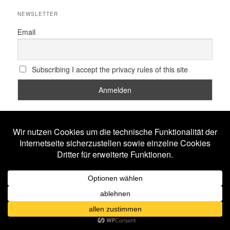
NEWSLETTER
Email
Subscribing I accept the privacy rules of this site
SCHLAGWÖRTER
All Will Know
Amphi Festival
Alestorm
ASP
Corona
Coppelius
Blutengel
Corvus Corax
Feuerschwanz
Eisbrecher
Faun
Dornenreich
Ensiferum
Frankfurt
Harakiri For The Sky
Hexentanz Festival
Hämatom
Hildesheim
Leipzig
Köln
Letzte Instanz
In Extremo