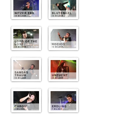
NITZER EBB
BLUTENGEL
14 BILDER
14 BILDER
LORD OF THE
LOST
HOCICO
14 BILDER
10 BILDER
SAMSAS
TRAUM
UNZUCHT
10 BILDER
10 BILDER
CHROM
ERDLING
7 BILDER
7 BILDER