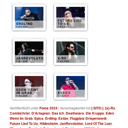
FUTURE LIED
ERDLING
TO US
8 BILDER
7 BILDER
JANREVOLUTION
X-RX
7 BILDER
7 BILDER
EDEN WEINT
IM GRAB
EXTIZE
7 BILDER
7 BILDER
Veröffentlicht unter
Fotos 2024
|
Verschlagwortet mit
[:SITD:]
,
[x]-Rx
,
Combichrist
,
D'Artagnan
,
Das Ich
,
Deathstars
,
Die Krupps
,
Eden
Weint Im Grab
,
Epica
,
Erdling
,
Extize
,
Flugplatz Drispenstedt
,
Future Lied To Us
,
Hildesheim
,
JanRevolution
,
Lord Of The Lost
,