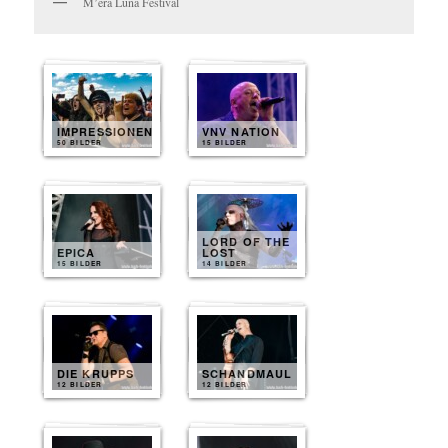
M’era Luna Festival
IMPRESSIONEN
VNV NATION
50 BILDER
15 BILDER
LORD OF THE
EPICA
LOST
15 BILDER
14 BILDER
DIE KRUPPS
SCHANDMAUL
12 BILDER
12 BILDER