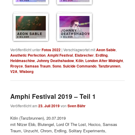
7 BILDER
7 BILDER
JOHNNY
AEON SABLE
DEATHSHADOW
6 BILDER
6 BILDER
Veröffentlicht unter
Fotos 2022
|
Verschlagwortet mit
Aeon Sable
,
Aesthetic Perfection
,
Amphi Festival
,
Eisbrecher
,
Erdling
,
Heldmaschine
,
Johnny Deathshadow
,
Köln
,
London After Midnight
,
Rroyce
,
Samsas Traum
,
Sono
,
Suicide Commando
,
Tanzbrunnen
,
V2A
,
Wisborg
Amphi Festival 2019 – Teil 1
Veröffentlicht am
23. Juli 2019
von
Sven Bähr
Köln (Tanzbrunnen), 20.07.2019
mit Nitzer Ebb, Blutengel, Lord Of The Lost, Hocico, Samsas
Traum, Unzucht, Chrom, Erdling, Solitary Experiments,