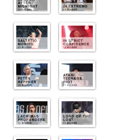
AFTER
MIDNIGHT
IN EXTREMO
14 BILDER
13 BILDER
SALTATIO
IN STRICT
MORTIS
CONFIDENCE
13 BILDER
12 BILDER
ATARI
PETER
TEENAGE
HEPPNER
RIOT
12 BILDER
11 BILDER
LACRIMAS
LORD OF THE
PROFUNDERE
LOST
11 BILDER
11 BILDER