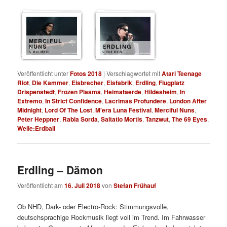
MERCIFUL
NUNS
ERDLING
5 BILDER
5 BILDER
Veröffentlicht unter
Fotos 2018
|
Verschlagwortet mit
Atari Teenage
Riot
,
Die Kammer
,
Eisbrecher
,
Eisfabrik
,
Erdling
,
Flugplatz
Drispenstedt
,
Frozen Plasma
,
Heimataerde
,
Hildesheim
,
In
Extremo
,
In Strict Confidence
,
Lacrimas Profundere
,
London After
Midnight
,
Lord Of The Lost
,
M'era Luna Festival
,
Merciful Nuns
,
Peter Heppner
,
Rabia Sorda
,
Saltatio Mortis
,
Tanzwut
,
The 69 Eyes
,
Welle:Erdball
Erdling – Dämon
Veröffentlicht am
16. Juli 2018
von
Stefan Frühauf
Ob NHD, Dark- oder Electro-Rock: Stimmungsvolle,
deutschsprachige Rockmusik liegt voll im Trend. Im Fahrwasser