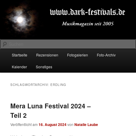
Zum
Zum
Musikmagazin seit 2005
primären
sekundären
Inhalt
Inhalt
springen
springen
DARK-FESTIVALS.DE
Suchen
Hauptmenü
Startseite
Rezensionen
Fotogalerien
Foto-Archiv
Kalender
Sonstiges
SCHLAGWORTARCHIV:
ERDLING
Mera Luna Festival 2024 –
Teil 2
Veröffentlicht am
16. August 2024
von
Natalie Laube