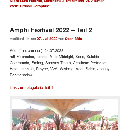
M'era Luna Festival
,
Schandmaul
,
Stahlmann
,
VNV Nation
,
Welle:Erdball
,
Zeraphine
Amphi Festival 2022 – Teil 2
Veröffentlicht am
27. Juli 2022
von
Sven Bähr
Köln (Tanzbrunnen), 24.07.2022
mit Eisbrecher, London After Midnight, Sono, Suicide
Commando, Erdling, Samsas Traum, Aesthetic Perfection,
Heldmaschine, Rroyce, V2A, Wisborg, Aeon Sable, Johnny
Deathshadow
Link zur Fotogalerie Teil 1