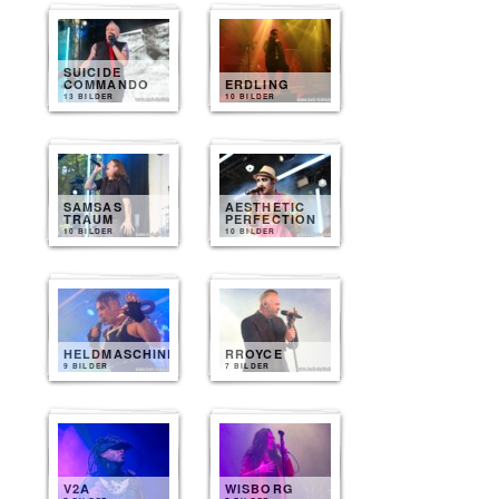
SUICIDE
COMMANDO
ERDLING
13 BILDER
10 BILDER
SAMSAS
AESTHETIC
TRAUM
PERFECTION
10 BILDER
10 BILDER
HELDMASCHINE
RROYCE
9 BILDER
7 BILDER
V2A
WISBORG