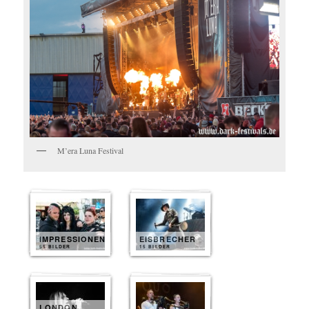
M’era Luna Festival
IMPRESSIONEN
EISBRECHER
55 BILDER
15 BILDER
LONDON