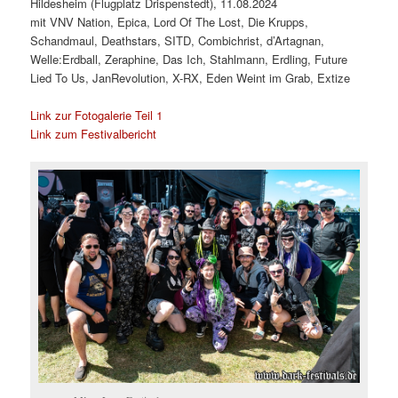
Hildesheim (Flugplatz Drispenstedt), 11.08.2024
mit VNV Nation, Epica, Lord Of The Lost, Die Krupps,
Schandmaul, Deathstars, SITD, Combichrist, d’Artagnan,
Welle:Erdball, Zeraphine, Das Ich, Stahlmann, Erdling, Future
Lied To Us, JanRevolution, X-RX, Eden Weint im Grab, Extize
Link zur Fotogalerie Teil 1
Link zum Festivalbericht