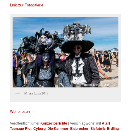
Link zur Fotogalerie
M’era Luna 2018
Weiterlesen
→
Veröffentlicht unter
Konzertberichte
|
Verschlagwortet mit
Atari
Teenage Riot
,
Cyborg
,
Die Kammer
,
Eisbrecher
,
Eisfabrik
,
Erdling
,