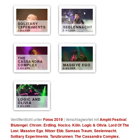
SOLITARY
EXPERIMENTS
SEELENNACHT
7 BILDER
6 BILDER
THE
CASSANDRA
COMPLEX
MASSIVE EGO
5 BILDER
5 BILDER
LOGIC AND
OLIVIA
5 BILDER
Veröffentlicht unter
Fotos 2019
|
Verschlagwortet mit
Amphi Festival
,
Blutengel
,
Chrom
,
Erdling
,
Hocico
,
Köln
,
Logic & Olivia
,
Lord Of The
Lost
,
Massive Ego
,
Nitzer Ebb
,
Samsas Traum
,
Seelennacht
,
Solitary Experiments
,
Tanzbrunnen
,
The Cassandra Complex
,