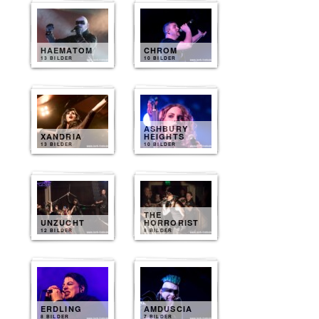
HAEMATOM
CHROM
13 BILDER
10 BILDER
ASHBURY
XANDRIA
HEIGHTS
13 BILDER
10 BILDER
THE
UNZUCHT
HORRORIST
12 BILDER
8 BILDER
ERDLING
AMDUSCIA
8 BILDER
7 BILDER