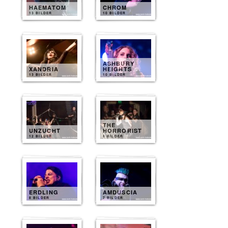
HAEMATOM
CHROM
13 BILDER
10 BILDER
ASHBURY
XANDRIA
HEIGHTS
13 BILDER
10 BILDER
THE
UNZUCHT
HORRORIST
12 BILDER
8 BILDER
ERDLING
AMDUSCIA
8 BILDER
7 BILDER