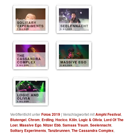
SOLITARY
EXPERIMENTS
SEELENNACHT
7 BILDER
6 BILDER
THE
CASSANDRA
COMPLEX
MASSIVE EGO
5 BILDER
5 BILDER
LOGIC AND
OLIVIA
5 BILDER
Veröffentlicht unter
Fotos 2019
|
Verschlagwortet mit
Amphi Festival
,
Blutengel
,
Chrom
,
Erdling
,
Hocico
,
Köln
,
Logic & Olivia
,
Lord Of The
Lost
,
Massive Ego
,
Nitzer Ebb
,
Samsas Traum
,
Seelennacht
,
Solitary Experiments
,
Tanzbrunnen
,
The Cassandra Complex
,