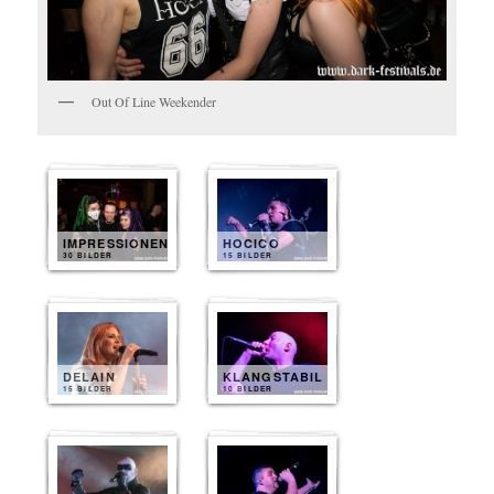
Out Of Line Weekender
IMPRESSIONEN
HOCICO
30 BILDER
15 BILDER
DELAIN
KLANGSTABIL
15 BILDER
10 BILDER