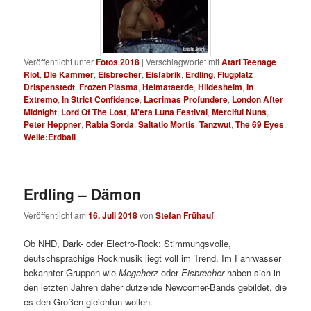
Veröffentlicht unter
Fotos 2018
|
Verschlagwortet mit
Atari Teenage
Riot
,
Die Kammer
,
Eisbrecher
,
Eisfabrik
,
Erdling
,
Flugplatz
Drispenstedt
,
Frozen Plasma
,
Heimataerde
,
Hildesheim
,
In
Extremo
,
In Strict Confidence
,
Lacrimas Profundere
,
London After
Midnight
,
Lord Of The Lost
,
M'era Luna Festival
,
Merciful Nuns
,
Peter Heppner
,
Rabia Sorda
,
Saltatio Mortis
,
Tanzwut
,
The 69 Eyes
,
Welle:Erdball
Erdling – Dämon
Veröffentlicht am
16. Juli 2018
von
Stefan Frühauf
Ob NHD, Dark- oder Electro-Rock: Stimmungsvolle,
deutschsprachige Rockmusik liegt voll im Trend. Im Fahrwasser
bekannter Gruppen wie
Megaherz
oder
Eisbrecher
haben sich in
den letzten Jahren daher dutzende Newcomer-Bands gebildet, die
es den Großen gleichtun wollen.