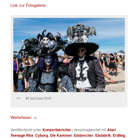
Link zur Fotogalerie
M’era Luna 2018
Weiterlesen
→
Veröffentlicht unter
Konzertberichte
|
Verschlagwortet mit
Atari
Teenage Riot
,
Cyborg
,
Die Kammer
,
Eisbrecher
,
Eisfabrik
,
Erdling
,