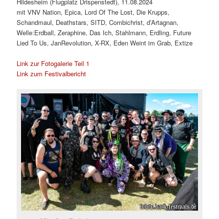
Hildesheim (Flugplatz Drispenstedt), 11.08.2024
mit VNV Nation, Epica, Lord Of The Lost, Die Krupps,
Schandmaul, Deathstars, SITD, Combichrist, d’Artagnan,
Welle:Erdball, Zeraphine, Das Ich, Stahlmann, Erdling, Future
Lied To Us, JanRevolution, X-RX, Eden Weint im Grab, Extize
Link zur Fotogalerie Teil 1
Link zum Festivalbericht