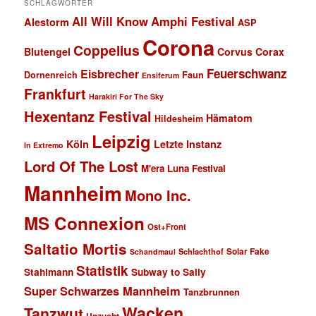
SCHLAGWÖRTER
All Will Know
Amphi Festival
Alestorm
ASP
Corona
Coppelius
Blutengel
Corvus Corax
Feuerschwanz
Eisbrecher
Faun
Dornenreich
Ensiferum
Frankfurt
Harakiri For The Sky
Hexentanz Festival
Hämatom
Hildesheim
Leipzig
Köln
Letzte Instanz
In Extremo
Lord Of The Lost
M'era Luna Festival
Mannheim
Mono Inc.
MS Connexion
Ost+Front
Saltatio Mortis
Solar Fake
Schlachthof
Schandmaul
Statistik
Stahlmann
Subway to Sally
Super Schwarzes Mannheim
Tanzbrunnen
Wacken
Tanzwut