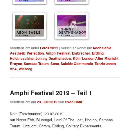
7 BILDER
7 BILDER
JOHNNY
AEON SABLE
DEATHSHADOW
6 BILDER
6 BILDER
Veröffentlicht unter
Fotos 2022
|
Verschlagwortet mit
Aeon Sable
,
Aesthetic Perfection
,
Amphi Festival
,
Eisbrecher
,
Erdling
,
Heldmaschine
,
Johnny Deathshadow
,
Köln
,
London After Midnight
,
Rroyce
,
Samsas Traum
,
Sono
,
Suicide Commando
,
Tanzbrunnen
,
V2A
,
Wisborg
Amphi Festival 2019 – Teil 1
Veröffentlicht am
23. Juli 2019
von
Sven Bähr
Köln (Tanzbrunnen), 20.07.2019
mit Nitzer Ebb, Blutengel, Lord Of The Lost, Hocico, Samsas
Traum, Unzucht, Chrom, Erdling, Solitary Experiments,