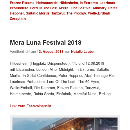
Frozen Plasma
,
Heimataerde
,
Hildesheim
,
In Extremo
,
Lacrimas
Profundere
,
Lord Of The Lost
,
M'era Luna Festival
,
Ministry
,
Peter
Heppner
,
Saltatio Mortis
,
Tanzwut
,
The Prodigy
,
Welle:Erdball
,
Zeraphine
Mera Luna Festival 2018
Veröffentlicht am
13. August 2018
von
Natalie Laube
Hildesheim (Flugplatz Drispenstedt), 11. und 12.08.2018
mit Eisbrecher, London After Midnight, In Extremo, Saltatio
Mortis, In Strict Confidence, Peter Heppner, Atari Teenage Riot,
Lacrimas Profundere, Lord Of The Lost, The 69 Eyes,
Welle:Erdball, Die Kammer, Frozen Plasma, Tanzwut,
Heimataerde, Rabia Sorda, Eisfabrik, Merciful Nuns, Erdling
Link zum Festivalbericht