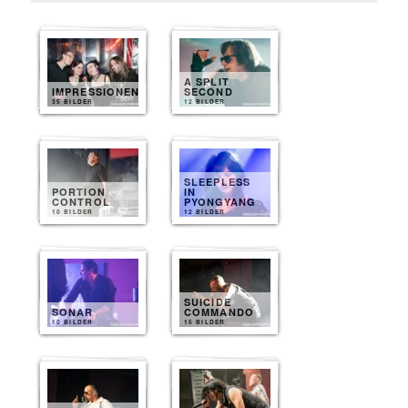
A SPLIT
IMPRESSIONEN
SECOND
35 BILDER
12 BILDER
SLEEPLESS
PORTION
IN
CONTROL
PYONGYANG
10 BILDER
12 BILDER
SUICIDE
SONAR
COMMANDO
10 BILDER
15 BILDER