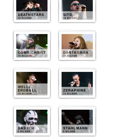
DEATHSTARS
SITD
10 BILDER
10 BILDER
COMBICHRIST
DARTAGNAN
10 BILDER
10 BILDER
WELLE
ERDBALL
ZERAPHINE
10 BILDER
10 BILDER
DAS ICH
STAHLMANN
9 BILDER
8 BILDER