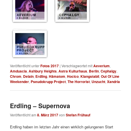
AEVERIUM
CEPHALGY
8 BILDER
5 BILDER
PSEUDOKRUPP
PROJECT
5 BILDER
Veröffentlicht unter
Fotos 2017
|
Verschlagwortet mit
Aeverium
,
Amduscia
,
Ashbury Heights
,
Astra Kulturhaus
,
Berlin
,
Cephalgy
,
Chrom
,
Delain
,
Erdling
,
Hämatom
,
Hocico
,
Klangstabil
,
Out Of Line
Weekender
,
Pseudokrupp Project
,
The Horrorist
,
Unzucht
,
Xandria
Erdling – Supernova
Veröffentlicht am
8. März 2017
von
Stefan Frühauf
Erdling haben im letzten Jahr einen wirklich gelungenen Start