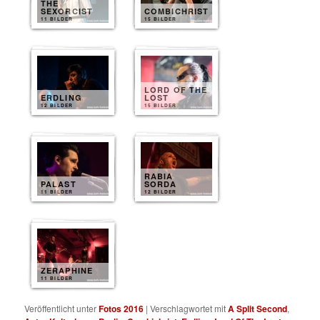
THE
SEXORCIST
COMBICHRIST
11 BILDER
15 BILDER
LORD OF THE
ERDLING
LOST
12 BILDER
15 BILDER
RABIA
PALAST
SORDA
11 BILDER
12 BILDER
ZERAPHINE
11 BILDER
Veröffentlicht unter
Fotos 2016
|
Verschlagwortet mit
A Split Second
,