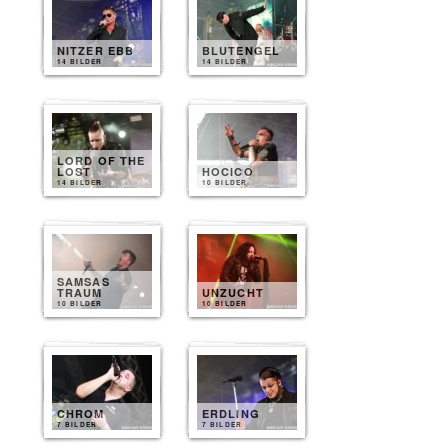
NITZER EBB
BLUTENGEL
14 BILDER
14 BILDER
LORD OF THE
LOST
HOCICO
14 BILDER
10 BILDER
SAMSAS
TRAUM
UNZUCHT
10 BILDER
10 BILDER
CHROM
ERDLING
7 BILDER
7 BILDER