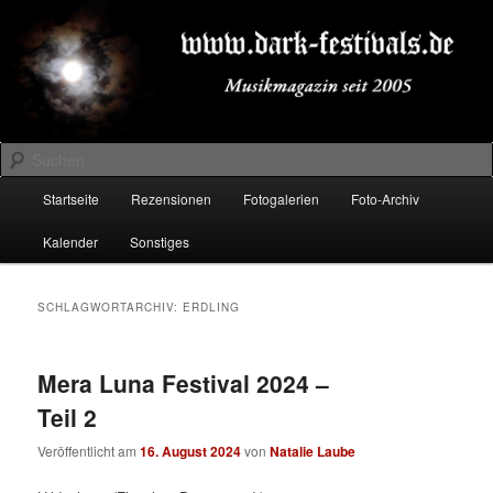
Zum
Zum
Musikmagazin seit 2005
primären
sekundären
Inhalt
Inhalt
springen
springen
DARK-FESTIVALS.DE
Suchen
Hauptmenü
Startseite
Rezensionen
Fotogalerien
Foto-Archiv
Kalender
Sonstiges
SCHLAGWORTARCHIV:
ERDLING
Mera Luna Festival 2024 –
Teil 2
Veröffentlicht am
16. August 2024
von
Natalie Laube