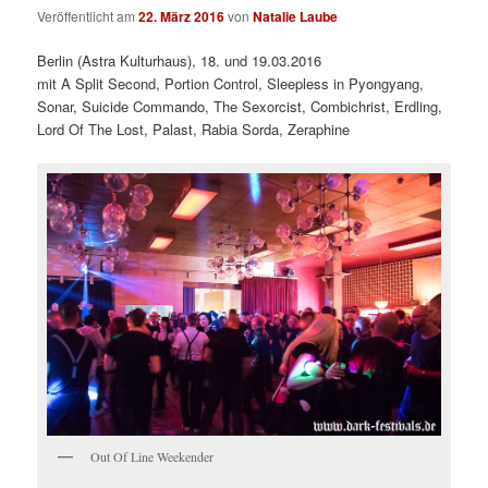
Veröffentlicht am
22. März 2016
von
Natalie Laube
Berlin (Astra Kulturhaus), 18. und 19.03.2016
mit A Split Second, Portion Control, Sleepless in Pyongyang,
Sonar, Suicide Commando, The Sexorcist, Combichrist, Erdling,
Lord Of The Lost, Palast, Rabia Sorda, Zeraphine
Out Of Line Weekender