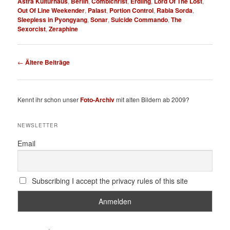
Astra Kulturhaus
,
Berlin
,
Combichrist
,
Erdling
,
Lord Of The Lost
,
Out Of Line Weekender
,
Palast
,
Portion Control
,
Rabia Sorda
,
Sleepless in Pyongyang
,
Sonar
,
Suicide Commando
,
The
Sexorcist
,
Zeraphine
Beitragsnavigation
←
Ältere Beiträge
Kennt ihr schon unser
Foto-Archiv
mit alten Bildern ab 2009?
NEWSLETTER
Email
Subscribing I accept the privacy rules of this site