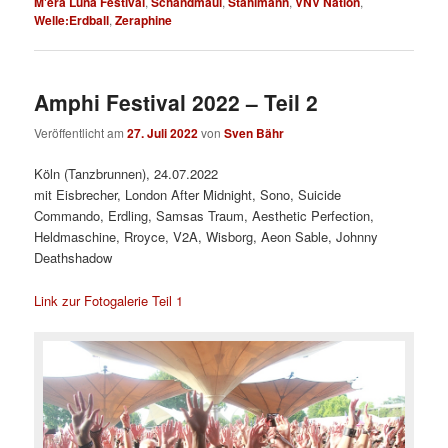
M'era Luna Festival
,
Schandmaul
,
Stahlmann
,
VNV Nation
,
Welle:Erdball
,
Zeraphine
Amphi Festival 2022 – Teil 2
Veröffentlicht am
27. Juli 2022
von
Sven Bähr
Köln (Tanzbrunnen), 24.07.2022
mit Eisbrecher, London After Midnight, Sono, Suicide
Commando, Erdling, Samsas Traum, Aesthetic Perfection,
Heldmaschine, Rroyce, V2A, Wisborg, Aeon Sable, Johnny
Deathshadow
Link zur Fotogalerie Teil 1