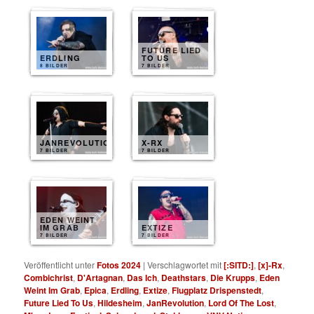
FUTURE LIED
ERDLING
TO US
8 BILDER
7 BILDER
JANREVOLUTION
X-RX
7 BILDER
7 BILDER
EDEN WEINT
IM GRAB
EXTIZE
7 BILDER
7 BILDER
Veröffentlicht unter
Fotos 2024
|
Verschlagwortet mit
[:SITD:]
,
[x]-Rx
,
Combichrist
,
D'Artagnan
,
Das Ich
,
Deathstars
,
Die Krupps
,
Eden
Weint Im Grab
,
Epica
,
Erdling
,
Extize
,
Flugplatz Drispenstedt
,
Future Lied To Us
,
Hildesheim
,
JanRevolution
,
Lord Of The Lost
,