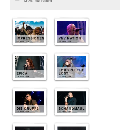
M’era Luna Festival
IMPRESSIONEN
VNV NATION
50 BILDER
15 BILDER
LORD OF THE
EPICA
LOST
15 BILDER
14 BILDER
DIE KRUPPS
SCHANDMAUL
12 BILDER
12 BILDER