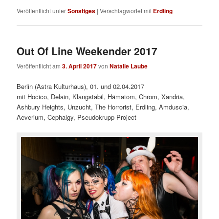
Veröffentlicht unter
Sonstiges
|
Verschlagwortet mit
Erdling
Out Of Line Weekender 2017
Veröffentlicht am
3. April 2017
von
Natalie Laube
Berlin (Astra Kulturhaus), 01. und 02.04.2017
mit Hocico, Delain, Klangstabil, Hämatom, Chrom, Xandria,
Ashbury Heights, Unzucht, The Horrorist, Erdling, Amduscia,
Aeverium, Cephalgy, Pseudokrupp Project