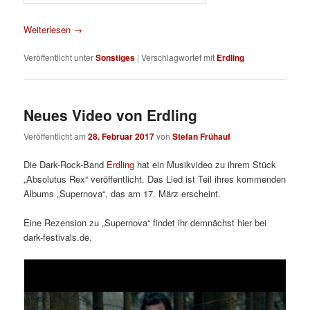
Weiterlesen
→
Veröffentlicht unter
Sonstiges
|
Verschlagwortet mit
Erdling
Neues Video von Erdling
Veröffentlicht am
28. Februar 2017
von
Stefan Frühauf
Die Dark-Rock-Band
Erdling
hat ein Musikvideo zu ihrem Stück
„Absolutus Rex“ veröffentlicht. Das Lied ist Teil ihres kommenden
Albums „Supernova“, das am 17. März erscheint.
Eine Rezension zu „Supernova“ findet ihr demnächst hier bei
dark-festivals.de.