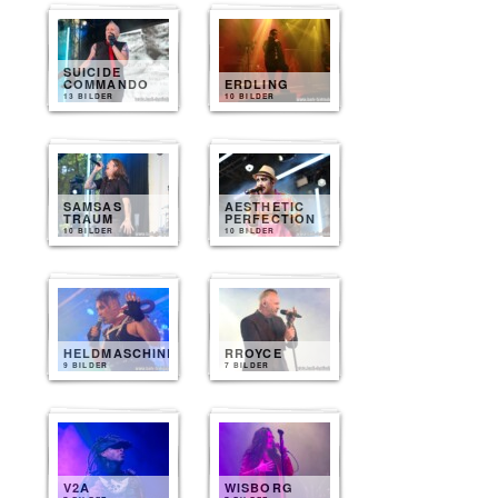
SUICIDE
COMMANDO
ERDLING
13 BILDER
10 BILDER
SAMSAS
AESTHETIC
TRAUM
PERFECTION
10 BILDER
10 BILDER
HELDMASCHINE
RROYCE
9 BILDER
7 BILDER
V2A
WISBORG