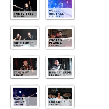
WELLE
THE 69 EYES
ERDBALL
11 BILDER
11 BILDER
FROZEN
DIE KAMMER
PLASMA
9 BILDER
9 BILDER
TANZWUT
HEIMATAERDE
9 BILDER
8 BILDER
RABIA
SORDA
EISFABRIK
7 BILDER
7 BILDER