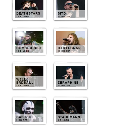
DEATHSTARS
SITD
10 BILDER
10 BILDER
COMBICHRIST
DARTAGNAN
10 BILDER
10 BILDER
WELLE
ERDBALL
ZERAPHINE
10 BILDER
10 BILDER
DAS ICH
STAHLMANN
9 BILDER
8 BILDER