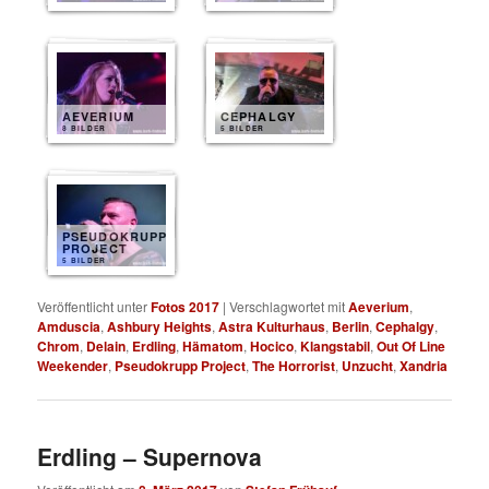
AEVERIUM
CEPHALGY
8 BILDER
5 BILDER
PSEUDOKRUPP
PROJECT
5 BILDER
Veröffentlicht unter
Fotos 2017
|
Verschlagwortet mit
Aeverium
,
Amduscia
,
Ashbury Heights
,
Astra Kulturhaus
,
Berlin
,
Cephalgy
,
Chrom
,
Delain
,
Erdling
,
Hämatom
,
Hocico
,
Klangstabil
,
Out Of Line
Weekender
,
Pseudokrupp Project
,
The Horrorist
,
Unzucht
,
Xandria
Erdling – Supernova