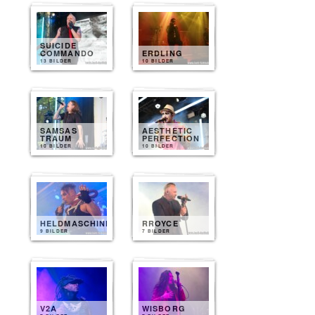
SUICIDE
COMMANDO
ERDLING
13 BILDER
10 BILDER
SAMSAS
AESTHETIC
TRAUM
PERFECTION
10 BILDER
10 BILDER
HELDMASCHINE
RROYCE
9 BILDER
7 BILDER
V2A
WISBORG