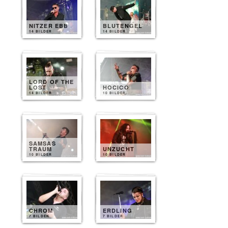
NITZER EBB
BLUTENGEL
14 BILDER
14 BILDER
LORD OF THE
LOST
HOCICO
14 BILDER
10 BILDER
SAMSAS
TRAUM
UNZUCHT
10 BILDER
10 BILDER
CHROM
ERDLING
7 BILDER
7 BILDER