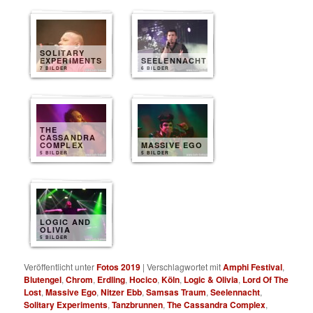
SOLITARY
EXPERIMENTS
SEELENNACHT
7 BILDER
6 BILDER
THE
CASSANDRA
COMPLEX
MASSIVE EGO
5 BILDER
5 BILDER
LOGIC AND
OLIVIA
5 BILDER
Veröffentlicht unter
Fotos 2019
|
Verschlagwortet mit
Amphi Festival
,
Blutengel
,
Chrom
,
Erdling
,
Hocico
,
Köln
,
Logic & Olivia
,
Lord Of The
Lost
,
Massive Ego
,
Nitzer Ebb
,
Samsas Traum
,
Seelennacht
,
Solitary Experiments
,
Tanzbrunnen
,
The Cassandra Complex
,