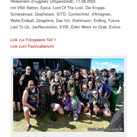
Hildesheim (Flugplatz Drispenstedt), 11.08.2024
mit VNV Nation, Epica, Lord Of The Lost, Die Krupps,
Schandmaul, Deathstars, SITD, Combichrist, d’Artagnan,
Welle:Erdball, Zeraphine, Das Ich, Stahlmann, Erdling, Future
Lied To Us, JanRevolution, X-RX, Eden Weint im Grab, Extize
Link zur Fotogalerie Teil 1
Link zum Festivalbericht