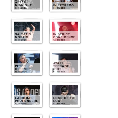
AFTER
MIDNIGHT
IN EXTREMO
14 BILDER
13 BILDER
SALTATIO
IN STRICT
MORTIS
CONFIDENCE
13 BILDER
12 BILDER
ATARI
PETER
TEENAGE
HEPPNER
RIOT
12 BILDER
11 BILDER
LACRIMAS
LORD OF THE
PROFUNDERE
LOST
11 BILDER
11 BILDER