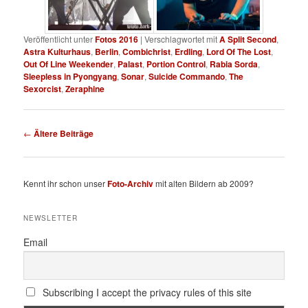
Veröffentlicht unter
Fotos 2016
|
Verschlagwortet mit
A Split Second
,
Astra Kulturhaus
,
Berlin
,
Combichrist
,
Erdling
,
Lord Of The Lost
,
Out Of Line Weekender
,
Palast
,
Portion Control
,
Rabia Sorda
,
Sleepless in Pyongyang
,
Sonar
,
Suicide Commando
,
The
Sexorcist
,
Zeraphine
Beitragsnavigation
←
Ältere Beiträge
Kennt ihr schon unser
Foto-Archiv
mit alten Bildern ab 2009?
NEWSLETTER
Email
Subscribing I accept the privacy rules of this site