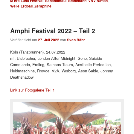
M'era Luna Festival
,
Schandmaul
,
Stahlmann
,
VNV Nation
,
Welle:Erdball
,
Zeraphine
Amphi Festival 2022 – Teil 2
Veröffentlicht am
27. Juli 2022
von
Sven Bähr
Köln (Tanzbrunnen), 24.07.2022
mit Eisbrecher, London After Midnight, Sono, Suicide
Commando, Erdling, Samsas Traum, Aesthetic Perfection,
Heldmaschine, Rroyce, V2A, Wisborg, Aeon Sable, Johnny
Deathshadow
Link zur Fotogalerie Teil 1