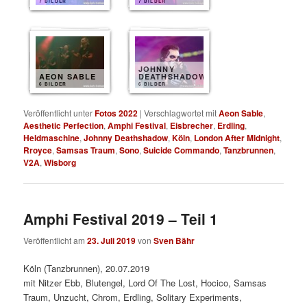
7 BILDER
7 BILDER
JOHNNY
AEON SABLE
DEATHSHADOW
6 BILDER
6 BILDER
Veröffentlicht unter
Fotos 2022
|
Verschlagwortet mit
Aeon Sable
,
Aesthetic Perfection
,
Amphi Festival
,
Eisbrecher
,
Erdling
,
Heldmaschine
,
Johnny Deathshadow
,
Köln
,
London After Midnight
,
Rroyce
,
Samsas Traum
,
Sono
,
Suicide Commando
,
Tanzbrunnen
,
V2A
,
Wisborg
Amphi Festival 2019 – Teil 1
Veröffentlicht am
23. Juli 2019
von
Sven Bähr
Köln (Tanzbrunnen), 20.07.2019
mit Nitzer Ebb, Blutengel, Lord Of The Lost, Hocico, Samsas
Traum, Unzucht, Chrom, Erdling, Solitary Experiments,