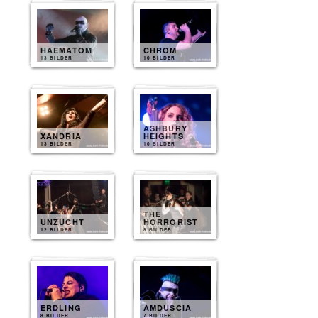
HAEMATOM
CHROM
13 BILDER
10 BILDER
ASHBURY
XANDRIA
HEIGHTS
13 BILDER
10 BILDER
THE
UNZUCHT
HORRORIST
12 BILDER
8 BILDER
ERDLING
AMDUSCIA
8 BILDER
7 BILDER