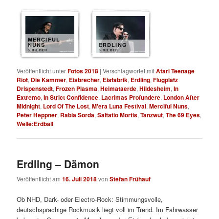
MERCIFUL
NUNS
ERDLING
5 BILDER
5 BILDER
Veröffentlicht unter
Fotos 2018
|
Verschlagwortet mit
Atari Teenage
Riot
,
Die Kammer
,
Eisbrecher
,
Eisfabrik
,
Erdling
,
Flugplatz
Drispenstedt
,
Frozen Plasma
,
Heimataerde
,
Hildesheim
,
In
Extremo
,
In Strict Confidence
,
Lacrimas Profundere
,
London After
Midnight
,
Lord Of The Lost
,
M'era Luna Festival
,
Merciful Nuns
,
Peter Heppner
,
Rabia Sorda
,
Saltatio Mortis
,
Tanzwut
,
The 69 Eyes
,
Welle:Erdball
Erdling – Dämon
Veröffentlicht am
16. Juli 2018
von
Stefan Frühauf
Ob NHD, Dark- oder Electro-Rock: Stimmungsvolle,
deutschsprachige Rockmusik liegt voll im Trend. Im Fahrwasser