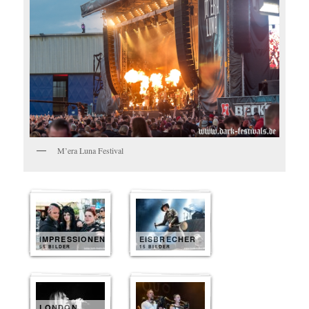
M’era Luna Festival
IMPRESSIONEN
EISBRECHER
55 BILDER
15 BILDER
LONDON