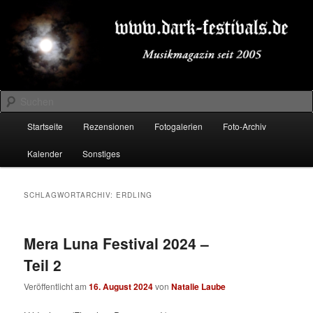
Zum
Zum
Musikmagazin seit 2005
primären
sekundären
Inhalt
Inhalt
springen
springen
DARK-FESTIVALS.DE
Suchen
Hauptmenü
Startseite
Rezensionen
Fotogalerien
Foto-Archiv
Kalender
Sonstiges
SCHLAGWORTARCHIV:
ERDLING
Mera Luna Festival 2024 –
Teil 2
Veröffentlicht am
16. August 2024
von
Natalie Laube