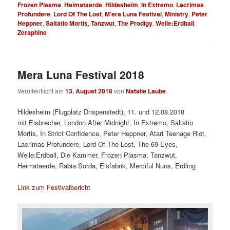
Frozen Plasma
,
Heimataerde
,
Hildesheim
,
In Extremo
,
Lacrimas
Profundere
,
Lord Of The Lost
,
M'era Luna Festival
,
Ministry
,
Peter
Heppner
,
Saltatio Mortis
,
Tanzwut
,
The Prodigy
,
Welle:Erdball
,
Zeraphine
Mera Luna Festival 2018
Veröffentlicht am
13. August 2018
von
Natalie Laube
Hildesheim (Flugplatz Drispenstedt), 11. und 12.08.2018
mit Eisbrecher, London After Midnight, In Extremo, Saltatio
Mortis, In Strict Confidence, Peter Heppner, Atari Teenage Riot,
Lacrimas Profundere, Lord Of The Lost, The 69 Eyes,
Welle:Erdball, Die Kammer, Frozen Plasma, Tanzwut,
Heimataerde, Rabia Sorda, Eisfabrik, Merciful Nuns, Erdling
Link zum Festivalbericht