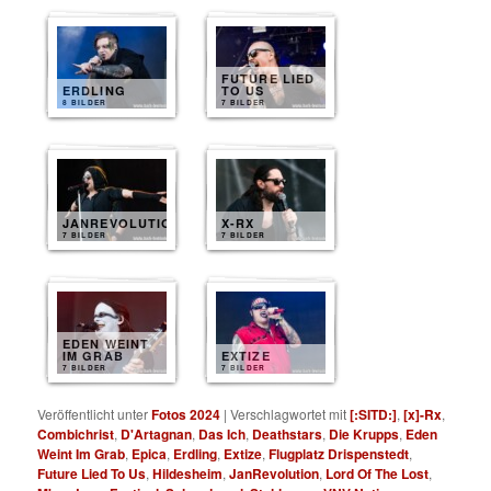
FUTURE LIED
ERDLING
TO US
8 BILDER
7 BILDER
JANREVOLUTION
X-RX
7 BILDER
7 BILDER
EDEN WEINT
IM GRAB
EXTIZE
7 BILDER
7 BILDER
Veröffentlicht unter
Fotos 2024
|
Verschlagwortet mit
[:SITD:]
,
[x]-Rx
,
Combichrist
,
D'Artagnan
,
Das Ich
,
Deathstars
,
Die Krupps
,
Eden
Weint Im Grab
,
Epica
,
Erdling
,
Extize
,
Flugplatz Drispenstedt
,
Future Lied To Us
,
Hildesheim
,
JanRevolution
,
Lord Of The Lost
,