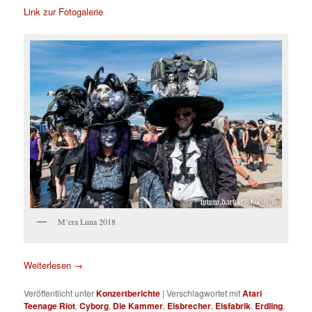
Link zur Fotogalerie
M’era Luna 2018
Weiterlesen
→
Veröffentlicht unter
Konzertberichte
|
Verschlagwortet mit
Atari
Teenage Riot
,
Cyborg
,
Die Kammer
,
Eisbrecher
,
Eisfabrik
,
Erdling
,