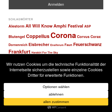
SCHLAGWÖRTER
All Will Know
Amphi Festival
Alestorm
ASP
Corona
Coppelius
Blutengel
Corvus Corax
Feuerschwanz
Eisbrecher
Faun
Dornenreich
Ensiferum
Frankfurt
Harakiri For The Sky
Hexentanz Festival
Hämatom
Hildesheim
Leipzig
Köln
Letzte Instanz
In Extremo
Lord Of The Lost
M'era Luna Festival
Mannheim
Mono Inc.
MS Connexion
Ost+Front
Saltatio Mortis
Solar Fake
Schlachthof
Schandmaul