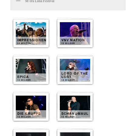
M’era Luna Festival
IMPRESSIONEN
VNV NATION
50 BILDER
15 BILDER
LORD OF THE
EPICA
LOST
15 BILDER
14 BILDER
DIE KRUPPS
SCHANDMAUL
12 BILDER
12 BILDER