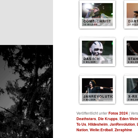
COMBICHRIST
DAR
10 BILDER
10 BIL
DAS ICH
STA
9 BILDER
8 BILD
JANREVOLUTION
X-RX
7 BILDER
7 BILD
Veröffentlicht unter
Fotos 2024
|
Vers
Deathstars
,
Die Krupps
,
Eden Wein
To Us
,
Hildesheim
,
JanRevolution
,
Nation
,
Welle:Erdball
,
Zeraphine