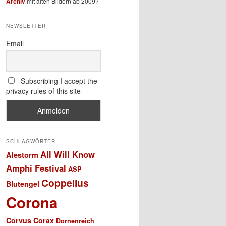
Archiv
mit alten Bildern ab 2009?
NEWSLETTER
Email
Subscribing I accept the
privacy rules of this site
SCHLAGWÖRTER
All Will Know
Alestorm
Amphi Festival
ASP
Coppelius
Blutengel
Corona
Corvus Corax
Dornenreich