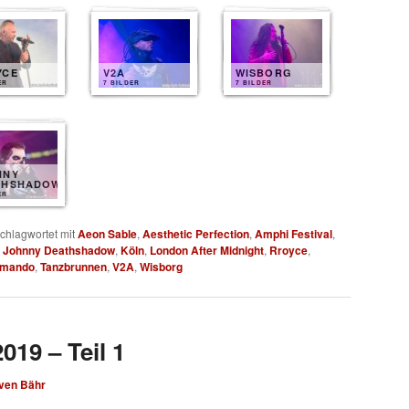
YCE
V2A
WISBORG
ER
7 BILDER
7 BILDER
NNY
THSHADOW
ER
chlagwortet mit
Aeon Sable
,
Aesthetic Perfection
,
Amphi Festival
,
,
Johnny Deathshadow
,
Köln
,
London After Midnight
,
Rroyce
,
mmando
,
Tanzbrunnen
,
V2A
,
Wisborg
019 – Teil 1
ven Bähr