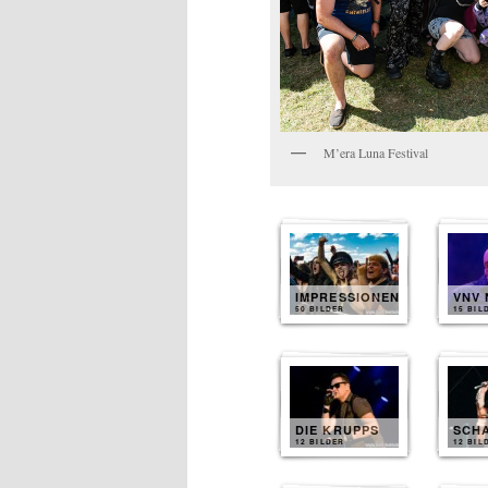
M’era Luna Festival
IMPRESSIONEN
VNV 
50 BILDER
15 BIL
DIE KRUPPS
SCH
12 BILDER
12 BIL