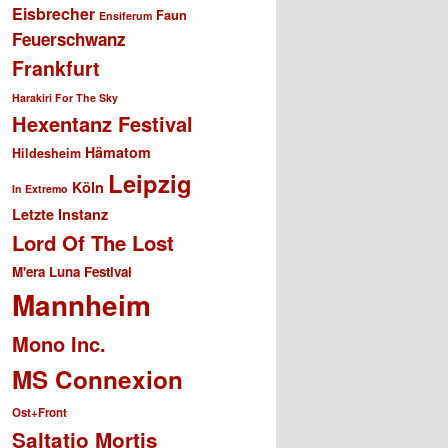
Eisbrecher
Faun
Ensiferum
Feuerschwanz
Frankfurt
Harakiri For The Sky
Hexentanz Festival
Hämatom
Hildesheim
Leipzig
Köln
In Extremo
Letzte Instanz
Lord Of The Lost
M'era Luna Festival
Mannheim
Mono Inc.
MS Connexion
Ost+Front
Saltatio Mortis