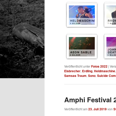
HELDMASCHINE
RRO
9 BILDER
7 BILD
JOH
AEON SABLE
DEA
6 BILDER
6 BILD
Veröffentlicht unter
Fotos 2022
|
Vers
Eisbrecher
,
Erdling
,
Heldmaschine
Samsas Traum
,
Sono
,
Suicide Co
Amphi Festival 2
Veröffentlicht am
23. Juli 2019
von
S