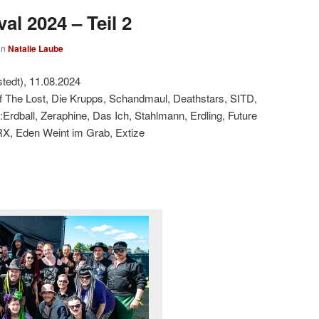
al 2024 – Teil 2
on
Natalie Laube
tedt), 11.08.2024
f The Lost, Die Krupps, Schandmaul, Deathstars, SITD,
:Erdball, Zeraphine, Das Ich, Stahlmann, Erdling, Future
RX, Eden Weint im Grab, Extize