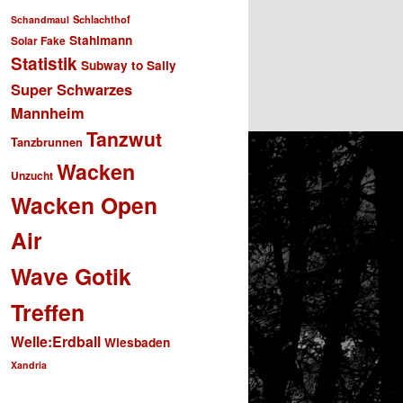
Schlachthof
Schandmaul
Stahlmann
Solar Fake
Statistik
Subway to Sally
Super Schwarzes
Mannheim
Tanzwut
Tanzbrunnen
Wacken
Unzucht
Wacken Open
Air
Wave Gotik
Treffen
Welle:Erdball
Wiesbaden
Xandria