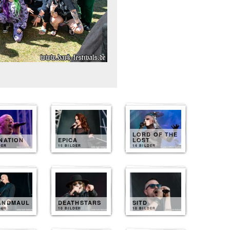
LORD OF THE
NATION
EPICA
LOST
DER
15 BILDER
14 BILDER
ANDMAUL
DEATHSTARS
SITD
DER
10 BILDER
10 BILDER