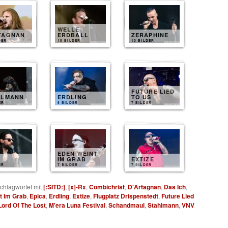
WELLE
TAGNAN
ERDBALL
ZERAPHINE
DER
10 BILDER
10 BILDER
FUTURE LIED
HLMANN
ERDLING
TO US
ER
8 BILDER
7 BILDER
EDEN WEINT
IM GRAB
EXTIZE
ER
7 BILDER
7 BILDER
chlagwortet mit
[:SITD:]
,
[x]-Rx
,
Combichrist
,
D'Artagnan
,
Das Ich
,
t Im Grab
,
Epica
,
Erdling
,
Extize
,
Flugplatz Drispenstedt
,
Future Lied
Lord Of The Lost
,
M'era Luna Festival
,
Schandmaul
,
Stahlmann
,
VNV