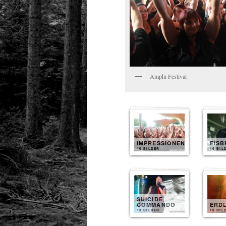
Amphi Festival
IMPRESSIONEN
EIS
40 BILDER
15 BIL
SUICIDE
COMMANDO
ERD
13 BILDER
10 BIL