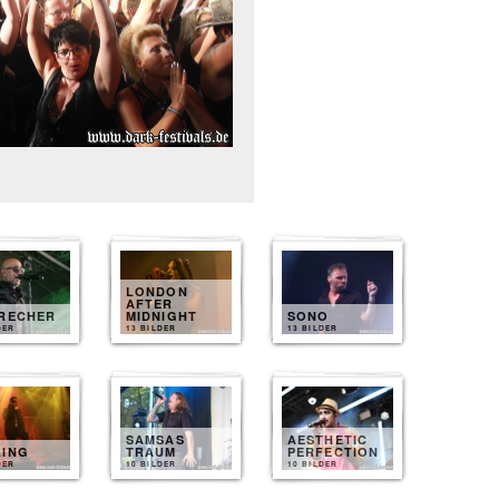
LONDON
AFTER
BRECHER
MIDNIGHT
SONO
DER
13 BILDER
13 BILDER
SAMSAS
AESTHETIC
LING
TRAUM
PERFECTION
DER
10 BILDER
10 BILDER