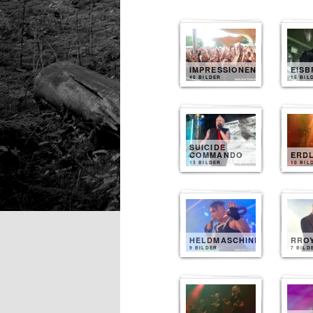
IMPRESSIONEN
EIS
40 BILDER
15 BIL
SUICIDE
COMMANDO
ERD
13 BILDER
10 BIL
HELDMASCHINE
RRO
9 BILDER
7 BILD