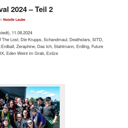
al 2024 – Teil 2
on
Natalie Laube
tedt), 11.08.2024
f The Lost, Die Krupps, Schandmaul, Deathstars, SITD,
:Erdball, Zeraphine, Das Ich, Stahlmann, Erdling, Future
RX, Eden Weint im Grab, Extize