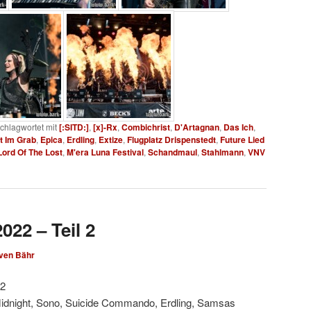
chlagwortet mit
[:SITD:]
,
[x]-Rx
,
Combichrist
,
D'Artagnan
,
Das Ich
,
t Im Grab
,
Epica
,
Erdling
,
Extize
,
Flugplatz Drispenstedt
,
Future Lied
Lord Of The Lost
,
M'era Luna Festival
,
Schandmaul
,
Stahlmann
,
VNV
022 – Teil 2
ven Bähr
22
 Midnight, Sono, Suicide Commando, Erdling, Samsas