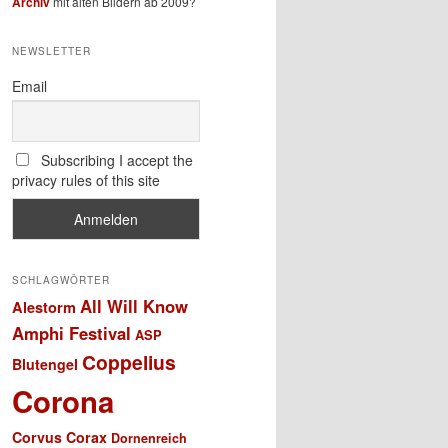
Archiv
mit alten Bildern ab 2009?
NEWSLETTER
Email
Subscribing I accept the
privacy rules of this site
SCHLAGWÖRTER
All Will Know
Alestorm
Amphi Festival
ASP
Coppelius
Blutengel
Corona
Corvus Corax
Dornenreich