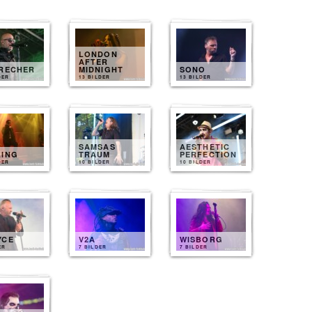
LONDON
AFTER
BRECHER
MIDNIGHT
SONO
DER
13 BILDER
13 BILDER
SAMSAS
AESTHETIC
LING
TRAUM
PERFECTION
DER
10 BILDER
10 BILDER
YCE
V2A
WISBORG
ER
7 BILDER
7 BILDER