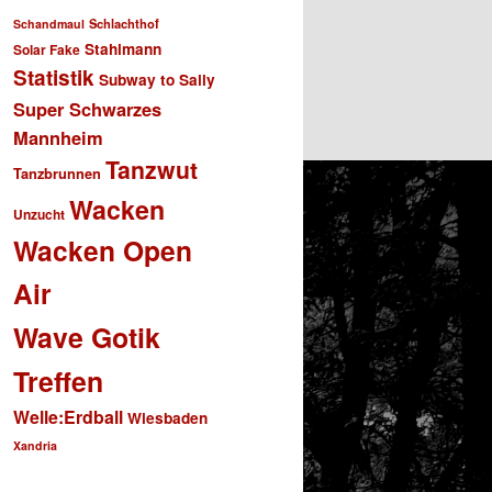
Schlachthof
Schandmaul
Stahlmann
Solar Fake
Statistik
Subway to Sally
Super Schwarzes
Mannheim
Tanzwut
Tanzbrunnen
Wacken
Unzucht
Wacken Open
Air
Wave Gotik
Treffen
Welle:Erdball
Wiesbaden
Xandria