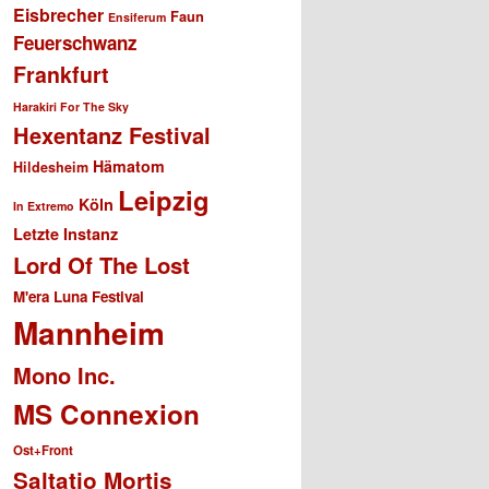
Eisbrecher
Faun
Ensiferum
Feuerschwanz
Frankfurt
Harakiri For The Sky
Hexentanz Festival
Hämatom
Hildesheim
Leipzig
Köln
In Extremo
Letzte Instanz
Lord Of The Lost
M'era Luna Festival
Mannheim
Mono Inc.
MS Connexion
Ost+Front
Saltatio Mortis