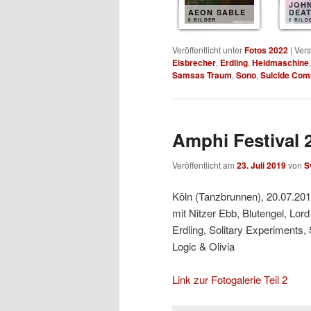
JOH
AEON SABLE
DEA
6 BILDER
6 BILD
Veröffentlicht unter
Fotos 2022
|
Vers
Eisbrecher
,
Erdling
,
Heldmaschine
Samsas Traum
,
Sono
,
Suicide Co
Amphi Festival 2
Veröffentlicht am
23. Juli 2019
von
S
Köln (Tanzbrunnen), 20.07.20
mit Nitzer Ebb, Blutengel, Lo
Erdling, Solitary Experiment
Logic & Olivia
Link zur Fotogalerie Teil 2