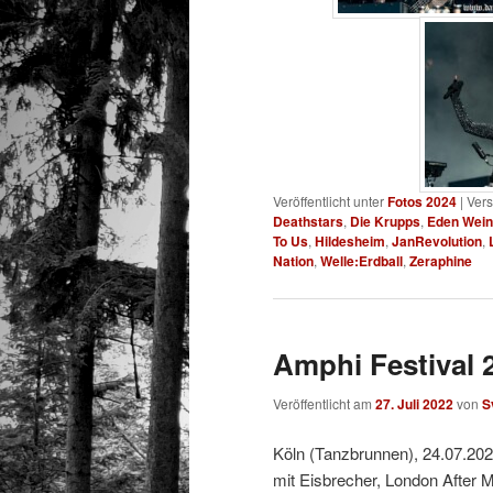
Veröffentlicht unter
Fotos 2024
|
Vers
Deathstars
,
Die Krupps
,
Eden Wein
To Us
,
Hildesheim
,
JanRevolution
,
Nation
,
Welle:Erdball
,
Zeraphine
Amphi Festival 2
Veröffentlicht am
27. Juli 2022
von
S
Köln (Tanzbrunnen), 24.07.20
mit Eisbrecher, London After