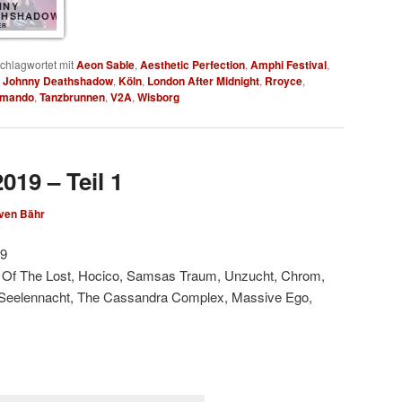
NNY
THSHADOW
ER
chlagwortet mit
Aeon Sable
,
Aesthetic Perfection
,
Amphi Festival
,
,
Johnny Deathshadow
,
Köln
,
London After Midnight
,
Rroyce
,
mmando
,
Tanzbrunnen
,
V2A
,
Wisborg
019 – Teil 1
ven Bähr
19
rd Of The Lost, Hocico, Samsas Traum, Unzucht, Chrom,
s, Seelennacht, The Cassandra Complex, Massive Ego,