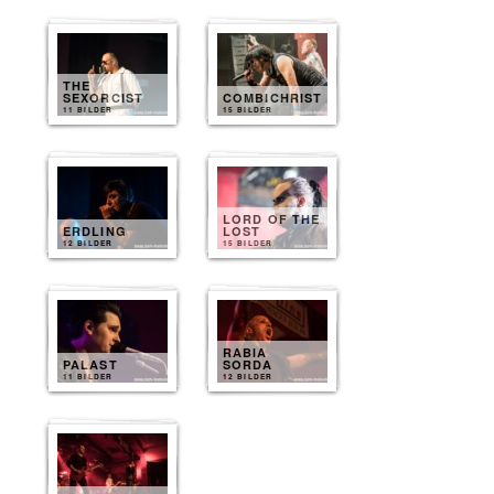
THE
SEXORCIST
COMBICHRIST
11 BILDER
15 BILDER
LORD OF THE
ERDLING
LOST
12 BILDER
15 BILDER
RABIA
PALAST
SORDA
11 BILDER
12 BILDER