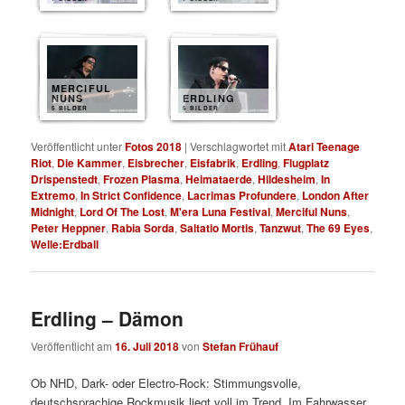
MERCIFUL
NUNS
ERDLING
5 BILDER
5 BILDER
Veröffentlicht unter
Fotos 2018
|
Verschlagwortet mit
Atari Teenage
Riot
,
Die Kammer
,
Eisbrecher
,
Eisfabrik
,
Erdling
,
Flugplatz
Drispenstedt
,
Frozen Plasma
,
Heimataerde
,
Hildesheim
,
In
Extremo
,
In Strict Confidence
,
Lacrimas Profundere
,
London After
Midnight
,
Lord Of The Lost
,
M'era Luna Festival
,
Merciful Nuns
,
Peter Heppner
,
Rabia Sorda
,
Saltatio Mortis
,
Tanzwut
,
The 69 Eyes
,
Welle:Erdball
Erdling – Dämon
Veröffentlicht am
16. Juli 2018
von
Stefan Frühauf
Ob NHD, Dark- oder Electro-Rock: Stimmungsvolle,
deutschsprachige Rockmusik liegt voll im Trend. Im Fahrwasser