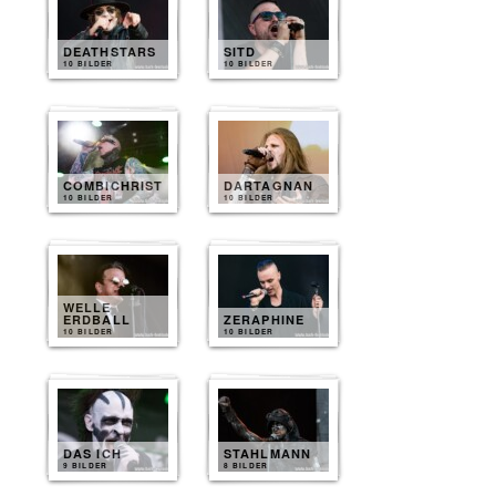
DEATHSTARS
SITD
10 BILDER
10 BILDER
COMBICHRIST
DARTAGNAN
10 BILDER
10 BILDER
WELLE
ERDBALL
ZERAPHINE
10 BILDER
10 BILDER
DAS ICH
STAHLMANN
9 BILDER
8 BILDER