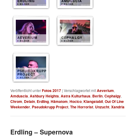
ERDLING
AMDUSCIA
8 BILDER
7 BILDER
AEVERIUM
CEPHALGY
8 BILDER
5 BILDER
PSEUDOKRUPP
PROJECT
5 BILDER
Veröffentlicht unter
Fotos 2017
|
Verschlagwortet mit
Aeverium
,
Amduscia
,
Ashbury Heights
,
Astra Kulturhaus
,
Berlin
,
Cephalgy
,
Chrom
,
Delain
,
Erdling
,
Hämatom
,
Hocico
,
Klangstabil
,
Out Of Line
Weekender
,
Pseudokrupp Project
,
The Horrorist
,
Unzucht
,
Xandria
Erdling – Supernova