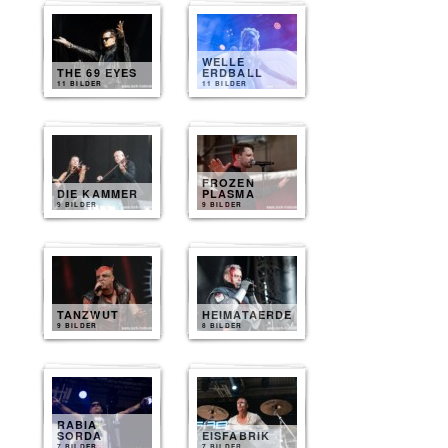
WELLE
THE 69 EYES
ERDBALL
11 BILDER
11 BILDER
FROZEN
DIE KAMMER
PLASMA
9 BILDER
9 BILDER
TANZWUT
HEIMATAERDE
9 BILDER
8 BILDER
RABIA
SORDA
EISFABRIK
7 BILDER
7 BILDER