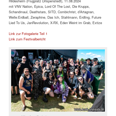
Hildesheim (Flugplatz Drispenstedt), 11.08.2024
mit VNV Nation, Epica, Lord Of The Lost, Die Krupps,
Schandmaul, Deathstars, SITD, Combichrist, d’Artagnan,
Welle:Erdball, Zeraphine, Das Ich, Stahlmann, Erdling, Future
Lied To Us, JanRevolution, X-RX, Eden Weint im Grab, Extize
Link zur Fotogalerie Teil 1
Link zum Festivalbericht