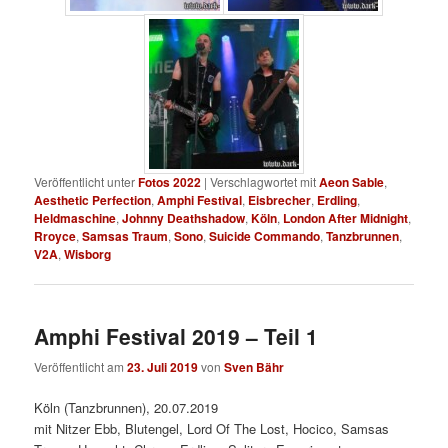
Veröffentlicht unter
Fotos 2022
|
Verschlagwortet mit
Aeon Sable
,
Aesthetic Perfection
,
Amphi Festival
,
Eisbrecher
,
Erdling
,
Heldmaschine
,
Johnny Deathshadow
,
Köln
,
London After Midnight
,
Rroyce
,
Samsas Traum
,
Sono
,
Suicide Commando
,
Tanzbrunnen
,
V2A
,
Wisborg
Amphi Festival 2019 – Teil 1
Veröffentlicht am
23. Juli 2019
von
Sven Bähr
Köln (Tanzbrunnen), 20.07.2019
mit Nitzer Ebb, Blutengel, Lord Of The Lost, Hocico, Samsas