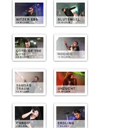
NITZER EBB
BLUTENGEL
14 BILDER
14 BILDER
LORD OF THE
LOST
HOCICO
14 BILDER
10 BILDER
SAMSAS
TRAUM
UNZUCHT
10 BILDER
10 BILDER
CHROM
ERDLING
7 BILDER
7 BILDER