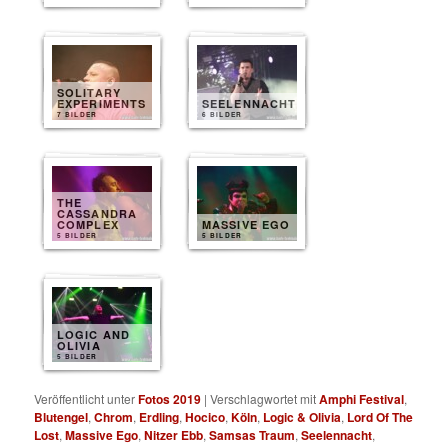
SOLITARY
EXPERIMENTS
SEELENNACHT
7 BILDER
6 BILDER
THE
CASSANDRA
COMPLEX
MASSIVE EGO
5 BILDER
5 BILDER
LOGIC AND
OLIVIA
5 BILDER
Veröffentlicht unter
Fotos 2019
|
Verschlagwortet mit
Amphi Festival
,
Blutengel
,
Chrom
,
Erdling
,
Hocico
,
Köln
,
Logic & Olivia
,
Lord Of The
Lost
,
Massive Ego
,
Nitzer Ebb
,
Samsas Traum
,
Seelennacht
,