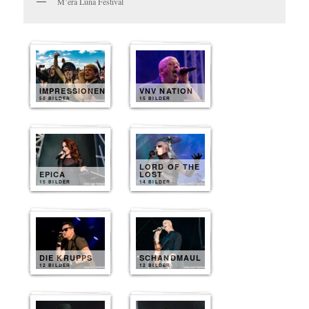
M’era Luna Festival
IMPRESSIONEN
VNV NATION
50 BILDER
15 BILDER
LORD OF THE
EPICA
LOST
15 BILDER
14 BILDER
DIE KRUPPS
SCHANDMAUL
12 BILDER
12 BILDER