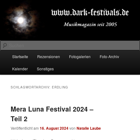
Zum
Zum
Musikmagazin seit 2005
primären
sekundären
Inhalt
Inhalt
springen
springen
DARK-FESTIVALS.DE
Suchen
Hauptmenü
Startseite
Rezensionen
Fotogalerien
Foto-Archiv
Kalender
Sonstiges
SCHLAGWORTARCHIV:
ERDLING
Mera Luna Festival 2024 –
Teil 2
Veröffentlicht am
16. August 2024
von
Natalie Laube