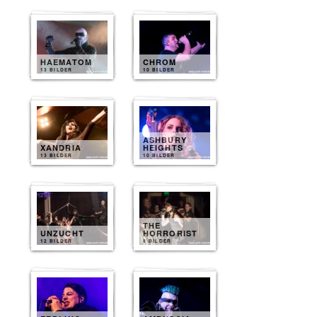
HAEMATOM
CHROM
13 BILDER
10 BILDER
ASHBURY
XANDRIA
HEIGHTS
13 BILDER
10 BILDER
THE
UNZUCHT
HORRORIST
12 BILDER
8 BILDER