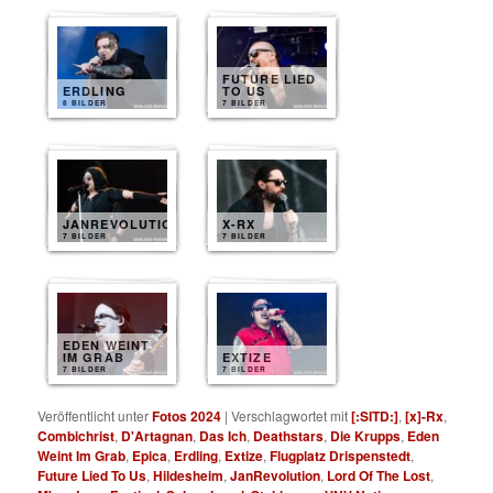
FUTURE LIED
ERDLING
TO US
8 BILDER
7 BILDER
JANREVOLUTION
X-RX
7 BILDER
7 BILDER
EDEN WEINT
IM GRAB
EXTIZE
7 BILDER
7 BILDER
Veröffentlicht unter
Fotos 2024
|
Verschlagwortet mit
[:SITD:]
,
[x]-Rx
,
Combichrist
,
D'Artagnan
,
Das Ich
,
Deathstars
,
Die Krupps
,
Eden
Weint Im Grab
,
Epica
,
Erdling
,
Extize
,
Flugplatz Drispenstedt
,
Future Lied To Us
,
Hildesheim
,
JanRevolution
,
Lord Of The Lost
,