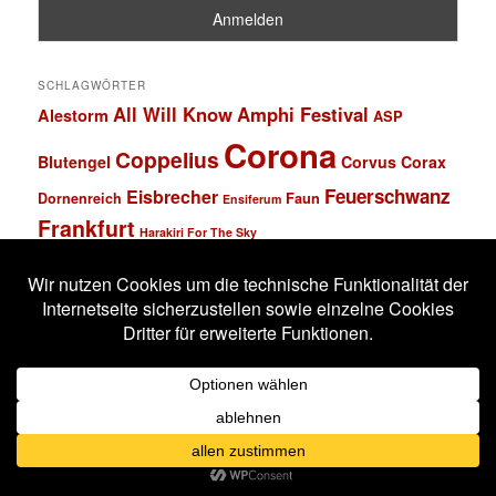
SCHLAGWÖRTER
All Will Know
Amphi Festival
Alestorm
ASP
Corona
Coppelius
Blutengel
Corvus Corax
Feuerschwanz
Eisbrecher
Faun
Dornenreich
Ensiferum
Frankfurt
Harakiri For The Sky
Hexentanz Festival
Hämatom
Hildesheim
Leipzig
Köln
Letzte Instanz
In Extremo
Lord Of The Lost
M'era Luna Festival
Mannheim
Mono Inc.
MS Connexion
Ost+Front
Saltatio Mortis
Solar Fake
Schlachthof
Schandmaul