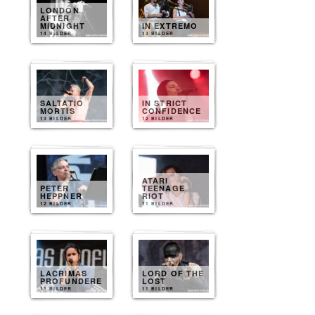
LONDON
AFTER
MIDNIGHT
IN EXTREMO
14 BILDER
13 BILDER
SALTATIO
IN STRICT
MORTIS
CONFIDENCE
13 BILDER
12 BILDER
ATARI
PETER
TEENAGE
HEPPNER
RIOT
12 BILDER
11 BILDER
LACRIMAS
LORD OF THE
PROFUNDERE
LOST
11 BILDER
11 BILDER