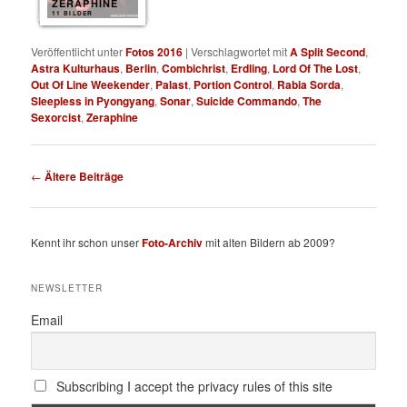
ZERAPHINE
11 BILDER
Veröffentlicht unter
Fotos 2016
|
Verschlagwortet mit
A Split Second
,
Astra Kulturhaus
,
Berlin
,
Combichrist
,
Erdling
,
Lord Of The Lost
,
Out Of Line Weekender
,
Palast
,
Portion Control
,
Rabia Sorda
,
Sleepless in Pyongyang
,
Sonar
,
Suicide Commando
,
The
Sexorcist
,
Zeraphine
Beitragsnavigation
←
Ältere Beiträge
Kennt ihr schon unser
Foto-Archiv
mit alten Bildern ab 2009?
NEWSLETTER
Email
Subscribing I accept the privacy rules of this site