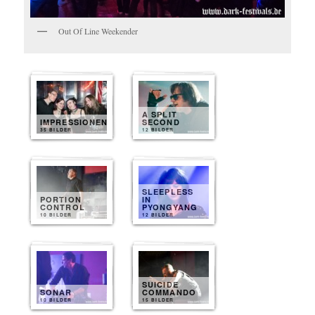
Out Of Line Weekender
A SPLIT
IMPRESSIONEN
SECOND
35 BILDER
12 BILDER
SLEEPLESS
PORTION
IN
CONTROL
PYONGYANG
10 BILDER
12 BILDER
SUICIDE
SONAR
COMMANDO
10 BILDER
15 BILDER