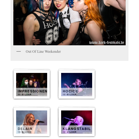
Out Of Line Weekender
IMPRESSIONEN
HOCICO
30 BILDER
15 BILDER
DELAIN
KLANGSTABIL
15 BILDER
10 BILDER