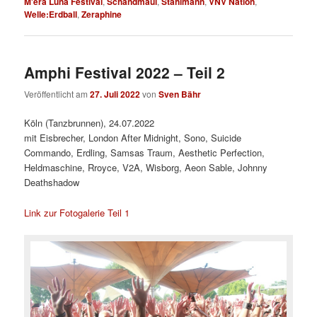
M'era Luna Festival
,
Schandmaul
,
Stahlmann
,
VNV Nation
,
Welle:Erdball
,
Zeraphine
Amphi Festival 2022 – Teil 2
Veröffentlicht am
27. Juli 2022
von
Sven Bähr
Köln (Tanzbrunnen), 24.07.2022
mit Eisbrecher, London After Midnight, Sono, Suicide
Commando, Erdling, Samsas Traum, Aesthetic Perfection,
Heldmaschine, Rroyce, V2A, Wisborg, Aeon Sable, Johnny
Deathshadow
Link zur Fotogalerie Teil 1