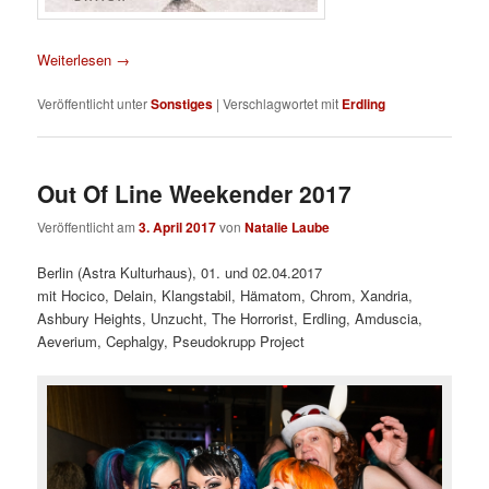
Weiterlesen
→
Veröffentlicht unter
Sonstiges
|
Verschlagwortet mit
Erdling
Out Of Line Weekender 2017
Veröffentlicht am
3. April 2017
von
Natalie Laube
Berlin (Astra Kulturhaus), 01. und 02.04.2017
mit Hocico, Delain, Klangstabil, Hämatom, Chrom, Xandria,
Ashbury Heights, Unzucht, The Horrorist, Erdling, Amduscia,
Aeverium, Cephalgy, Pseudokrupp Project