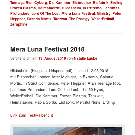
Teenage Riot
,
Cyborg
,
Die Kammer
,
Eisbrecher
,
Eisfabrik
,
Erdling
,
Frozen Plasma
,
Heimataerde
,
Hildesheim
,
In Extremo
,
Lacrimas
Profundere
,
Lord Of The Lost
,
M'era Luna Festival
,
Ministry
,
Peter
Heppner
,
Saltatio Mortis
,
Tanzwut
,
The Prodigy
,
Welle:Erdball
,
Zeraphine
Mera Luna Festival 2018
Veröffentlicht am
13. August 2018
von
Natalie Laube
Hildesheim (Flugplatz Drispenstedt), 11. und 12.08.2018
mit Eisbrecher, London After Midnight, In Extremo, Saltatio
Mortis, In Strict Confidence, Peter Heppner, Atari Teenage Riot,
Lacrimas Profundere, Lord Of The Lost, The 69 Eyes,
Welle:Erdball, Die Kammer, Frozen Plasma, Tanzwut,
Heimataerde, Rabia Sorda, Eisfabrik, Merciful Nuns, Erdling
Link zum Festivalbericht