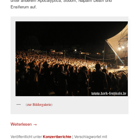
unter anderem Apocalyptica, Sodom, Napalm Death und
Ensiferum auf.
(
zur Bildergalerie
)
Weiterlesen
→
Veröffentlicht unter
Konzertberichte
|
Verschlagwortet mit