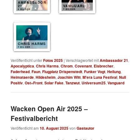
AMBASSADOR
21
VANGUARD
8 BILDER
7 BILDER
CHRIS HARMS
7 BILDER
Veröffentlicht unter
Fotos 2025
|
Verschlagwortet mit
Ambassador 21
,
Apocalyptica
,
Chris Harms
,
Chrom
,
Covenant
,
Eisbrecher
,
Faderhead
,
Faun
,
Flugplatz Drispenstedt
,
Funker Vogt
,
Heilung
,
Heimataerde
,
Hildesheim
,
Joachim Witt
,
M'era Luna Festival
,
Null
Positiv
,
Ost+Front
,
Solar Fake
,
Tanzwut
,
Universum25
,
Vanguard
Wacken Open Air 2025 –
Festivalbericht
Veröffentlicht am
10. August 2025
von
Gastautor