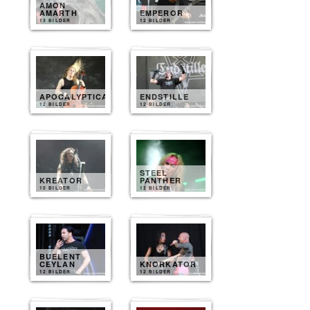
AMON
AMARTH
EMPEROR
13 BILDER
12 BILDER
APOCALYPTICA
ENDSTILLE
12 BILDER
12 BILDER
STEEL
KREATOR
PANTHER
10 BILDER
12 BILDER
BUELENT
CEYLAN
KNORKATOR
12 BILDER
12 BILDER