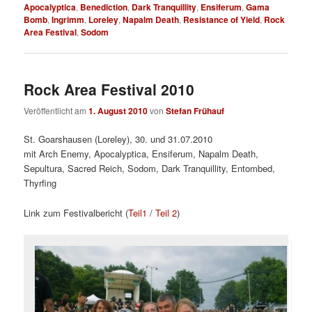
Apocalyptica
,
Benediction
,
Dark Tranquillity
,
Ensiferum
,
Gama
Bomb
,
Ingrimm
,
Loreley
,
Napalm Death
,
Resistance of Yield
,
Rock
Area Festival
,
Sodom
Rock Area Festival 2010
Veröffentlicht am
1. August 2010
von
Stefan Frühauf
St. Goarshausen (Loreley), 30. und 31.07.2010
mit Arch Enemy, Apocalyptica, Ensiferum, Napalm Death,
Sepultura, Sacred Reich, Sodom, Dark Tranquillity, Entombed,
Thyrfing
Link zum Festivalbericht (
Teil1
/
Teil 2
)