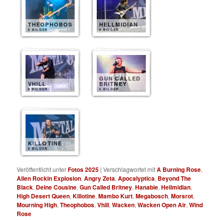
THEOPHOBOS
HELLMIDIAN
6 BILDER
6 BILDER
GUN CALLED
VHILL
BRITNEY
6 BILDER
6 BILDER
KILLOTINE
6 BILDER
Veröffentlicht unter
Fotos 2025
|
Verschlagwortet mit
A Burning Rose
,
Alien Rockin Explosion
,
Angry Zeta
,
Apocalyptica
,
Beyond The
Black
,
Deine Cousine
,
Gun Called Britney
,
Hanabie
,
Hellmidian
,
High Desert Queen
,
Killotine
,
Mambo Kurt
,
Megabosch
,
Morsrot
,
Mourning High
,
Theophobos
,
Vhill
,
Wacken
,
Wacken Open Air
,
Wind
Rose