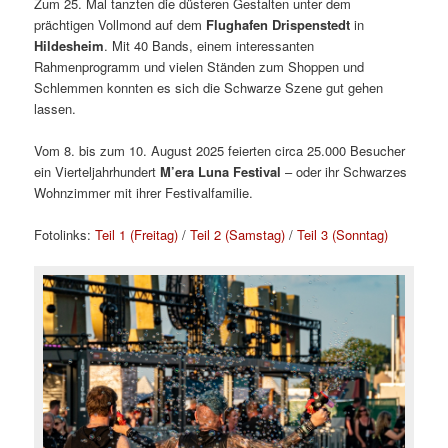
Zum 25. Mal tanzten die düsteren Gestalten unter dem
prächtigen Vollmond auf dem
Flughafen Drispenstedt
in
Hildesheim
. Mit 40 Bands, einem interessanten
Rahmenprogramm und vielen Ständen zum Shoppen und
Schlemmen konnten es sich die Schwarze Szene gut gehen
lassen.
Vom 8. bis zum 10. August 2025 feierten circa 25.000 Besucher
ein Vierteljahrhundert
M’era Luna Festival
– oder ihr Schwarzes
Wohnzimmer mit ihrer Festivalfamilie.
Fotolinks:
Teil 1 (Freitag)
/
Teil 2 (Samstag)
/
Teil 3 (Sonntag)