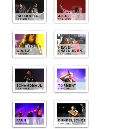
HATEBREED
J.B.O.
11 BILDER
10 BILDER
HEAVEN
W.A.S.P.
SHALL BURN
10 BILDER
10 BILDER
SCHANDMAUL
TORMENT
10 BILDER
9 BILDER
FAUN
DUNKELSCHOEN
9 BILDER
9 BILDER