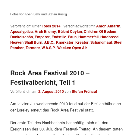
Fotos von Sven Bähr und Stefan Rüstig
Veröffentlicht unter
Fotos 2014
|
Verschlagwortet mit
Amon Amarth
,
Apocalyptica
,
Arch Enemy
,
Bülent Ceylan
,
Children Of Bodom
,
Dunkelschön
,
Emperor
,
Endstille
,
Faun
,
Hammerfall
,
Hatebreed
,
Heaven Shall Burn
,
J.B.O.
,
Knorkator
,
Kreator
,
Schandmaul
,
Steel
Panther
,
Torment
,
W.A.S.P.
,
Wacken Open Air
Rock Area Festival 2010 –
Festivalbericht, Teil 1
Veröffentlicht am
2. August 2010
von
Stefan Frühauf
Am letzten Juliwochenende 2010 fand auf der Freilichtbühne an
der Loreley erneut das Rock Area Festival statt.
Der erste Teil des Nachberichts beschäftigt sich mit den
Ereignissen des 30. Juli, dem Festival-Freitag. An diesem traten