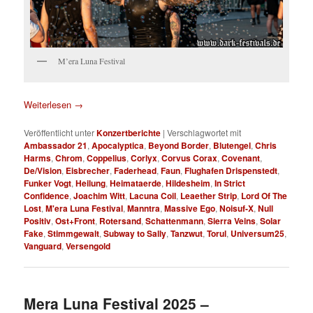
M’era Luna Festival
Weiterlesen
→
Veröffentlicht unter
Konzertberichte
|
Verschlagwortet mit
Ambassador 21
,
Apocalyptica
,
Beyond Border
,
Blutengel
,
Chris
Harms
,
Chrom
,
Coppelius
,
Corlyx
,
Corvus Corax
,
Covenant
,
De/Vision
,
Eisbrecher
,
Faderhead
,
Faun
,
Flughafen Drispenstedt
,
Funker Vogt
,
Heilung
,
Heimataerde
,
Hildesheim
,
In Strict
Confidence
,
Joachim Witt
,
Lacuna Coil
,
Leaether Strip
,
Lord Of The
Lost
,
M'era Luna Festival
,
Manntra
,
Massive Ego
,
Noisuf-X
,
Null
Positiv
,
Ost+Front
,
Rotersand
,
Schattenmann
,
Sierra Veins
,
Solar
Fake
,
Stimmgewalt
,
Subway to Sally
,
Tanzwut
,
Torul
,
Universum25
,
Vanguard
,
Versengold
Mera Luna Festival 2025 –