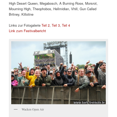
High Desert Queen, Megabosch, A Burning Rose, Morsrot,
Mourning High, Theophobos, Hellmidian, Vhill, Gun Called
Britney, Killotine
Links zur Fotogalerie
Teil 2
,
Teil 3
,
Teil 4
Link zum Festivalbericht
Wacken Open Air