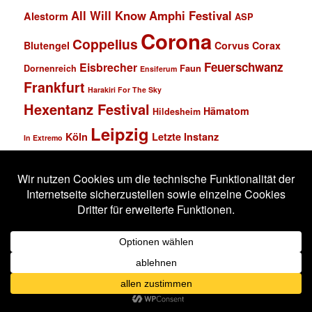
All Will Know
Amphi Festival
Alestorm
ASP
Corona
Coppelius
Blutengel
Corvus Corax
Feuerschwanz
Eisbrecher
Faun
Dornenreich
Ensiferum
Frankfurt
Harakiri For The Sky
Hexentanz Festival
Hämatom
Hildesheim
Leipzig
Köln
Letzte Instanz
In Extremo
Lord Of The Lost
M'era Luna Festival
Mannheim
Mono Inc.
MS Connexion
Ost+Front
Saltatio Mortis
Solar Fake
Schlachthof
Schandmaul
Statistik
Stahlmann
Subway to Sally
Super Schwarzes Mannheim
Tanzbrunnen
Wacken
Tanzwut
Unzucht