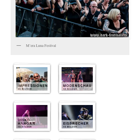
M’era Luna Festival
IMPRESSIONEN
MODENSCHAU
65 BILDER
40 BILDER
DISKO
HANGAR
EISBRECHER
15 BILDER
15 BILDER