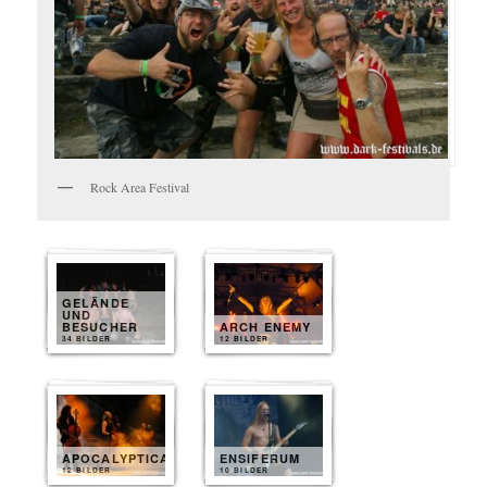
Rock Area Festival
GELÄNDE
UND
BESUCHER
ARCH ENEMY
34 BILDER
12 BILDER
APOCALYPTICA
ENSIFERUM
12 BILDER
10 BILDER