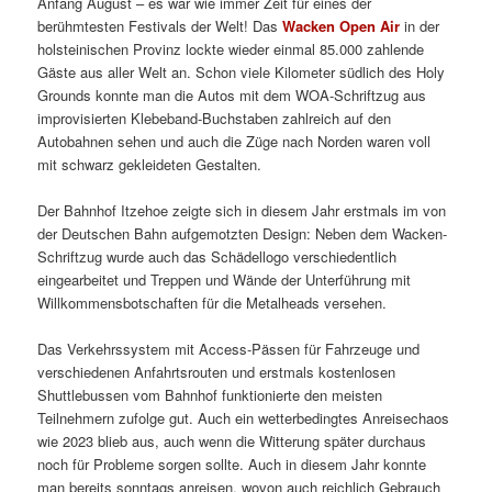
Anfang August – es war wie immer Zeit für eines der
berühmtesten Festivals der Welt! Das
Wacken Open Air
in der
holsteinischen Provinz lockte wieder einmal 85.000 zahlende
Gäste aus aller Welt an. Schon viele Kilometer südlich des Holy
Grounds konnte man die Autos mit dem WOA-Schriftzug aus
improvisierten Klebeband-Buchstaben zahlreich auf den
Autobahnen sehen und auch die Züge nach Norden waren voll
mit schwarz gekleideten Gestalten.
Der Bahnhof Itzehoe zeigte sich in diesem Jahr erstmals im von
der Deutschen Bahn aufgemotzten Design: Neben dem Wacken-
Schriftzug wurde auch das Schädellogo verschiedentlich
eingearbeitet und Treppen und Wände der Unterführung mit
Willkommensbotschaften für die Metalheads versehen.
Das Verkehrssystem mit Access-Pässen für Fahrzeuge und
verschiedenen Anfahrtsrouten und erstmals kostenlosen
Shuttlebussen vom Bahnhof funktionierte den meisten
Teilnehmern zufolge gut. Auch ein wetterbedingtes Anreisechaos
wie 2023 blieb aus, auch wenn die Witterung später durchaus
noch für Probleme sorgen sollte. Auch in diesem Jahr konnte
man bereits sonntags anreisen, wovon auch reichlich Gebrauch