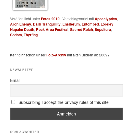
THYRFING
6 BILDER
Veröffentlicht unter
Fotos 2010
|
Verschlagwortet mit
Apocalyptica
,
Arch Enemy
,
Dark Tranquillity
,
Ensiferum
,
Entombed
,
Loreley
,
Napalm Death
,
Rock Area Festival
,
Sacred Reich
,
Sepultura
,
Sodom
,
Thyrfing
Kennt ihr schon unser
Foto-Archiv
mit alten Bildern ab 2009?
NEWSLETTER
Email
Subscribing I accept the privacy rules of this site
SCHLAGWÖRTER