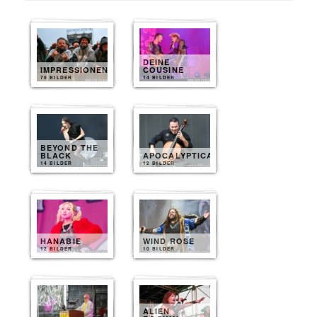
DEINE
IMPRESSIONEN
COUSINE
70 BILDER
14 BILDER
BEYOND THE
BLACK
APOCALYPTICA
14 BILDER
12 BILDER
HANABIE
WIND ROSE
12 BILDER
10 BILDER
ALIEN