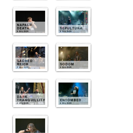
NAPALM
DEATH
SEPULTURA
9 BILDER
8 BILDER
SACRED
REICH
SODOM
7 BILDER
9 BILDER
DARK
TRANQUILLITY
ENTOMBED
9 BILDER
6 BILDER