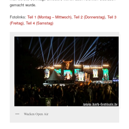
gemacht wurde.
Fotolinks:
Teil 1 (Montag – Mittwoch)
,
Teil 2 (Donnerstag)
,
Teil 3
(Freitag)
,
Teil 4 (Samstag)
Wacken Open Air