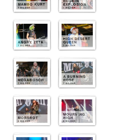
ROCKIN
MAMBO KURT
EXPLOSION
7 BILDER
7 BILDER
HIGH DESERT
ANGRY ZETA
QUEEN
7 BILDER
7 BILDER
A BURNING
MEGABOSCH
ROSE
7 BILDER
7 BILDER
MOURNING
MORSROT
HIGH
6 BILDER
6 BILDER