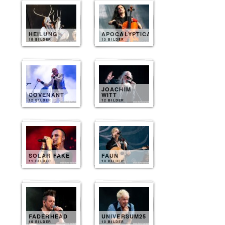
HEILUNG
APOCALYPTICA
15 BILDER
13 BILDER
JOACHIM
COVENANT
WITT
12 BILDER
12 BILDER
SOLAR FAKE
FAUN
11 BILDER
10 BILDER
FADERHEAD
UNIVERSUM25
10 BILDER
10 BILDER