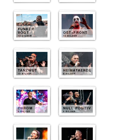
FUNKER
VOGT
OST+FRONT
10 BILDER
10 BILDER
TANZWUT
HEIMATAERDE
10 BILDER
8 BILDER
CHROM
NULL POSITIV
8 BILDER
8 BILDER