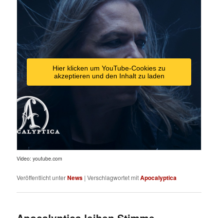
Hier klicken um YouTube-Cookies zu
akzeptieren und den Inhalt zu laden
Video: youtube.com
Veröffentlicht unter
News
|
Verschlagwortet mit
Apocalyptica
Apocalyptica leihen Stimme