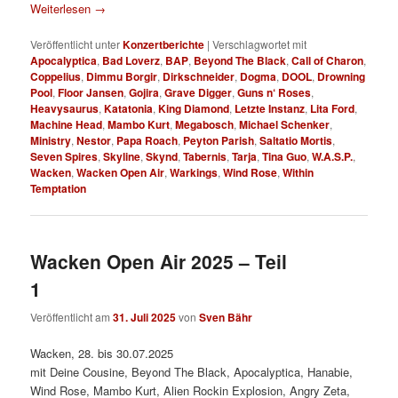
Weiterlesen
→
Veröffentlicht unter
Konzertberichte
|
Verschlagwortet mit
Apocalyptica
,
Bad Loverz
,
BAP
,
Beyond The Black
,
Call of Charon
,
Coppelius
,
Dimmu Borgir
,
Dirkschneider
,
Dogma
,
DOOL
,
Drowning
Pool
,
Floor Jansen
,
Gojira
,
Grave Digger
,
Guns n‘ Roses
,
Heavysaurus
,
Katatonia
,
King Diamond
,
Letzte Instanz
,
Lita Ford
,
Machine Head
,
Mambo Kurt
,
Megabosch
,
Michael Schenker
,
Ministry
,
Nestor
,
Papa Roach
,
Peyton Parish
,
Saltatio Mortis
,
Seven Spires
,
Skyline
,
Skynd
,
Tabernis
,
Tarja
,
Tina Guo
,
W.A.S.P.
,
Wacken
,
Wacken Open Air
,
Warkings
,
Wind Rose
,
Within
Temptation
Wacken Open Air 2025 – Teil
1
Veröffentlicht am
31. Juli 2025
von
Sven Bähr
Wacken, 28. bis 30.07.2025
mit Deine Cousine, Beyond The Black, Apocalyptica, Hanabie,
Wind Rose, Mambo Kurt, Alien Rockin Explosion, Angry Zeta,