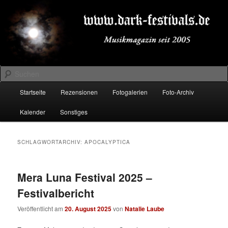
Zum
Zum
Musikmagazin seit 2005
primären
sekundären
Inhalt
Inhalt
springen
springen
DARK-FESTIVALS.DE
Suchen
Hauptmenü
Startseite
Rezensionen
Fotogalerien
Foto-Archiv
Kalender
Sonstiges
SCHLAGWORTARCHIV:
APOCALYPTICA
Mera Luna Festival 2025 –
Festivalbericht
Veröffentlicht am
20. August 2025
von
Natalie Laube