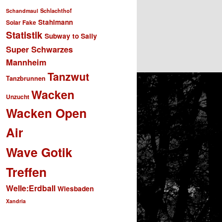
Schlachthof
Schandmaul
Stahlmann
Solar Fake
Statistik
Subway to Sally
Super Schwarzes
Mannheim
Tanzwut
Tanzbrunnen
Wacken
Unzucht
Wacken Open
Air
Wave Gotik
Treffen
Welle:Erdball
Wiesbaden
Xandria