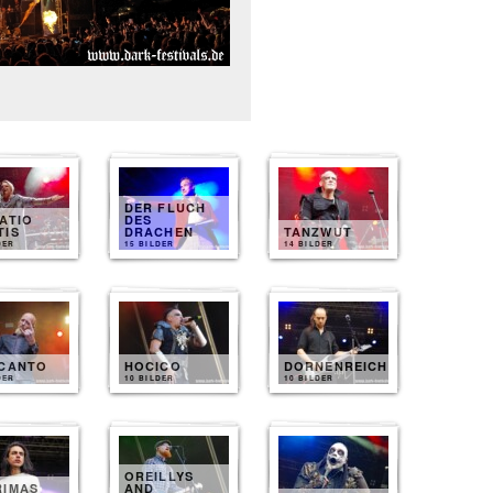
DER FLUCH
ATIO
DES
TIS
DRACHEN
TANZWUT
DER
15 BILDER
14 BILDER
 CANTO
HOCICO
DORNENREICH
DER
10 BILDER
10 BILDER
OREILLYS
RIMAS
AND