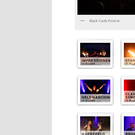
Black Castle Festival
IMPRESSIONEN
STAH
10 BILDER
15 BIL
CLA
HELDMASCHINE
XYM
10 BILDER
10 BIL
MAERZFELD
RRO