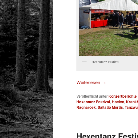
Hexentanz Festival
Weiterlesen
→
Veröffentlicht unter
Konzertberichte
Hexentanz Festival
,
Hocico
,
Krankh
Ragnaröek
,
Saltatio Mortis
,
Tanzwu
Hexentanz Festi