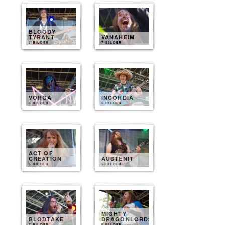
BLOODY
TYRANT
VANAHEIM
7 BILDER
7 BILDER
VORGA
INCORDIA
6 BILDER
5 BILDER
ACT OF
CREATION
AUSTENIT
5 BILDER
5 BILDER
MIGHTY
BLODTAKE
DRAGONLORDS
5 BILDER
5 BILDER