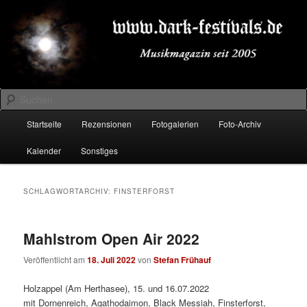
Zum
Zum
Musikmagazin seit 2005
primären
sekundären
Inhalt
Inhalt
springen
springen
DARK-FESTIVALS.DE
Suchen
Hauptmenü
Startseite
Rezensionen
Fotogalerien
Foto-Archiv
Kalender
Sonstiges
SCHLAGWORTARCHIV:
FINSTERFORST
Mahlstrom Open Air 2022
Veröffentlicht am
18. Juli 2022
von
Stefan Frühauf
Holzappel (Am Herthasee), 15. und 16.07.2022
mit Dornenreich, Agathodaimon, Black Messiah, Finsterforst,