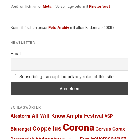
Veröffentlicht unter
Metal
|
Verschlagwortet mit
Finsterforst
Kennt ihr schon unser
Foto-Archiv
mit alten Bildern ab 2009?
NEWSLETTER
Email
Subscribing I accept the privacy rules of this site
SCHLAGWÖRTER
All Will Know
Amphi Festival
Alestorm
ASP
Corona
Coppelius
Blutengel
Corvus Corax
Feuerschwanz
Eisbrecher
Faun
Dornenreich