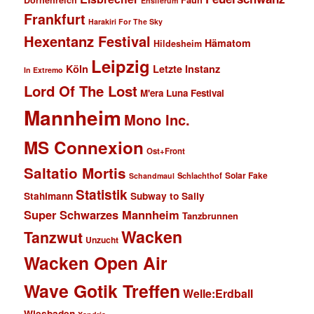
Ensiferum
Frankfurt
Harakiri For The Sky
Hexentanz Festival
Hämatom
Hildesheim
Leipzig
Köln
Letzte Instanz
In Extremo
Lord Of The Lost
M'era Luna Festival
Mannheim
Mono Inc.
MS Connexion
Ost+Front
Saltatio Mortis
Solar Fake
Schlachthof
Schandmaul
Statistik
Stahlmann
Subway to Sally
Super Schwarzes Mannheim
Tanzbrunnen
Wacken
Tanzwut
Unzucht
Wacken Open Air
Wave Gotik Treffen
Welle:Erdball
Wiesbaden