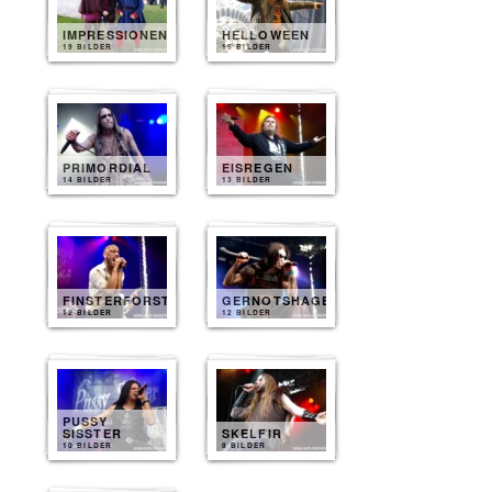
IMPRESSIONEN
HELLOWEEN
19 BILDER
15 BILDER
PRIMORDIAL
EISREGEN
14 BILDER
13 BILDER
FINSTERFORST
GERNOTSHAGEN
12 BILDER
12 BILDER
PUSSY
SISSTER
SKELFIR
10 BILDER
8 BILDER