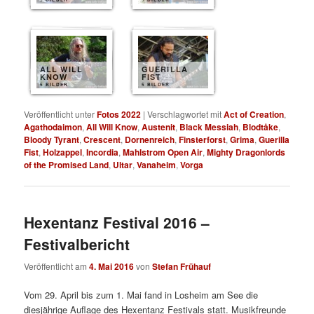
ALL WILL
GUERILLA
KNOW
FIST
5 BILDER
5 BILDER
Veröffentlicht unter
Fotos 2022
|
Verschlagwortet mit
Act of Creation
,
Agathodaimon
,
All Will Know
,
Austenit
,
Black Messiah
,
Blodtåke
,
Bloody Tyrant
,
Crescent
,
Dornenreich
,
Finsterforst
,
Grima
,
Guerilla
Fist
,
Holzappel
,
Incordia
,
Mahlstrom Open Air
,
Mighty Dragonlords
of the Promised Land
,
Ultar
,
Vanaheim
,
Vorga
Hexentanz Festival 2016 –
Festivalbericht
Veröffentlicht am
4. Mai 2016
von
Stefan Frühauf
Vom 29. April bis zum 1. Mai fand in Losheim am See die
diesjährige Auflage des Hexentanz Festivals statt. Musikfreunde