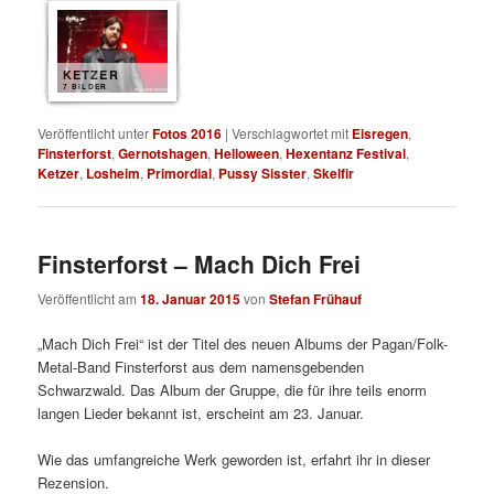
KETZER
7 BILDER
Veröffentlicht unter
Fotos 2016
|
Verschlagwortet mit
Eisregen
,
Finsterforst
,
Gernotshagen
,
Helloween
,
Hexentanz Festival
,
Ketzer
,
Losheim
,
Primordial
,
Pussy Sisster
,
Skelfir
Finsterforst – Mach Dich Frei
Veröffentlicht am
18. Januar 2015
von
Stefan Frühauf
„Mach Dich Frei“ ist der Titel des neuen Albums der Pagan/Folk-
Metal-Band Finsterforst aus dem namensgebenden
Schwarzwald. Das Album der Gruppe, die für ihre teils enorm
langen Lieder bekannt ist, erscheint am 23. Januar.
Wie das umfangreiche Werk geworden ist, erfahrt ihr in dieser
Rezension.