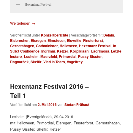
Hexentanz Festival
Weiterlesen
→
Veröffentlicht unter
Konzertberichte
|
Verschlagwortet mit
Delain
,
Eisbrecher
,
Eisregen
,
Elmsfeuer
,
Eluveitie
,
Finsterforst
,
Gernotshagen
,
Gothminister
,
Helloween
,
Hexentanz Festival
,
In
Strict Confidence
,
Ingrimm
,
Ketzer
,
Korpiklaani
,
Lacrimosa
,
Letzte
Instanz
,
Losheim
,
Maerzfeld
,
Primordial
,
Pussy Sisster
,
Ragnaröek
,
Skelfir
,
Vlad In Tears
,
Vogelfrey
Hexentanz Festival 2016 –
Teil 1
Veröffentlicht am
2. Mai 2016
von
Stefan Frühauf
Losheim (Eventgelände), 29.04.2016
mit Helloween, Primordial, Eisregen, Finsterforst, Gernotshagen,
Pussy Sisster, Skelfir, Ketzer