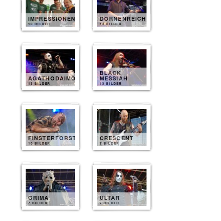
IMPRESSIONEN
DORNENREICH
10 BILDER
13 BILDER
BLACK
AGATHODAIMON
MESSIAH
13 BILDER
13 BILDER
FINSTERFORST
CRESCENT
10 BILDER
7 BILDER
GRIMA
ULTAR
7 BILDER
7 BILDER