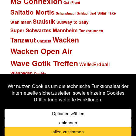
MS Connexion
Ost+Front
Saltatio Mortis
Solar Fake
Schlachthof
Schandmaul
Statistik
Stahlmann
Subway to Sally
Super Schwarzes Mannheim
Tanzbrunnen
Wacken
Tanzwut
Unzucht
Wacken Open Air
Wave Gotik Treffen
Welle:Erdball
Wiesbaden
Xandria
Impressum
Datenschutzerklärung
Stolz präsentiert von WordPress