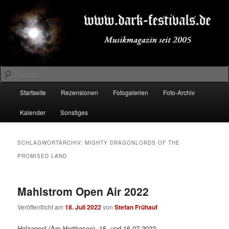
Zum
Zum
Musikmagazin seit 2005
primären
sekundären
Inhalt
Inhalt
springen
springen
DARK-FESTIVALS.DE
Suchen
Hauptmenü
Startseite
Rezensionen
Fotogalerien
Foto-Archiv
Kalender
Sonstiges
SCHLAGWORTARCHIV:
MIGHTY DRAGONLORDS OF THE
PROMISED LAND
Mahlstrom Open Air 2022
Veröffentlicht am
18. Juli 2022
von
Stefan Frühauf
Holzappel (Am Herthasee), 15. und 16.07.2022