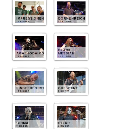
IMPRESSIONEN
DORNENREICH
10 BILDER
13 BILDER
BLACK
AGATHODAIMON
MESSIAH
13 BILDER
13 BILDER
FINSTERFORST
CRESCENT
10 BILDER
7 BILDER
GRIMA
ULTAR
7 BILDER
7 BILDER