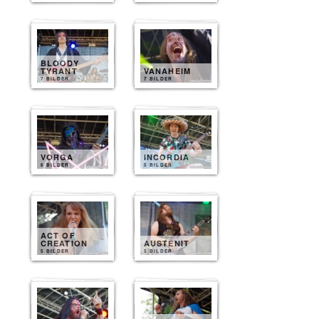
BLOODY
TYRANT
VANAHEIM
7 BILDER
7 BILDER
VORGA
INCORDIA
6 BILDER
5 BILDER
ACT OF
CREATION
AUSTENIT
5 BILDER
5 BILDER