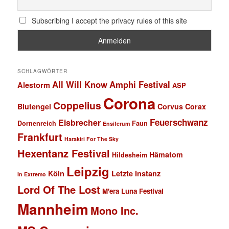
Subscribing I accept the privacy rules of this site
SCHLAGWÖRTER
All Will Know
Amphi Festival
Alestorm
ASP
Corona
Coppelius
Blutengel
Corvus Corax
Feuerschwanz
Eisbrecher
Faun
Dornenreich
Ensiferum
Frankfurt
Harakiri For The Sky
Hexentanz Festival
Hämatom
Hildesheim
Leipzig
Köln
Letzte Instanz
In Extremo
Lord Of The Lost
M'era Luna Festival
Mannheim
Mono Inc.