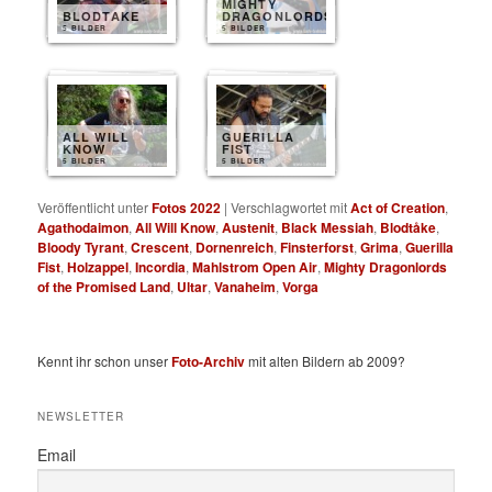
MIGHTY
BLODTAKE
DRAGONLORDS
5 BILDER
5 BILDER
ALL WILL
GUERILLA
KNOW
FIST
5 BILDER
5 BILDER
Veröffentlicht unter
Fotos 2022
|
Verschlagwortet mit
Act of Creation
,
Agathodaimon
,
All Will Know
,
Austenit
,
Black Messiah
,
Blodtåke
,
Bloody Tyrant
,
Crescent
,
Dornenreich
,
Finsterforst
,
Grima
,
Guerilla
Fist
,
Holzappel
,
Incordia
,
Mahlstrom Open Air
,
Mighty Dragonlords
of the Promised Land
,
Ultar
,
Vanaheim
,
Vorga
Kennt ihr schon unser
Foto-Archiv
mit alten Bildern ab 2009?
NEWSLETTER
Email