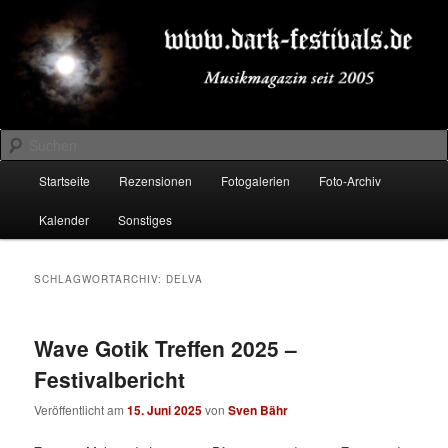
Zum
Zum
Musikmagazin seit 2005
primären
sekundären
Inhalt
Inhalt
springen
springen
DARK-FESTIVALS.DE
Suchen
Hauptmenü
Startseite
Rezensionen
Fotogalerien
Foto-Archiv
Kalender
Sonstiges
SCHLAGWORTARCHIV:
DELVA
Wave Gotik Treffen 2025 –
Festivalbericht
Veröffentlicht am
15. Juni 2025
von
Sven Bähr