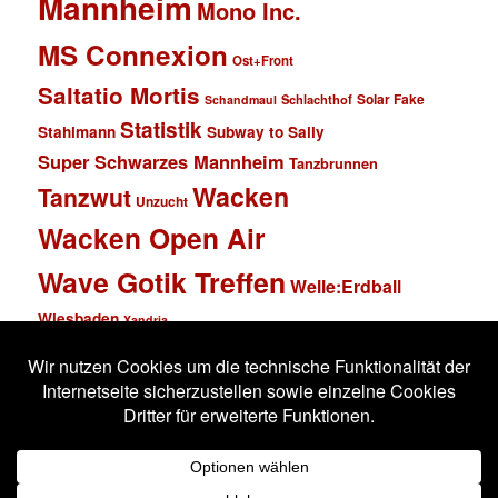
Mannheim
Mono Inc.
MS Connexion
Ost+Front
Saltatio Mortis
Solar Fake
Schlachthof
Schandmaul
Statistik
Stahlmann
Subway to Sally
Super Schwarzes Mannheim
Tanzbrunnen
Wacken
Tanzwut
Unzucht
Wacken Open Air
Wave Gotik Treffen
Welle:Erdball
Wiesbaden
Xandria
Impressum