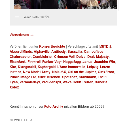
Wave Gotik Treffen
Weiterlesen
→
Veröffentlicht unter
Konzertberichte
|
Verschlagwortet mit
[:SITD:]
,
Absurd Minds
,
Alphaville
,
Antibody
,
Basszilla
,
Camouflage
,
Chainreactor
,
Combichrist
,
Crimson Veil
,
Delva
,
Drab Majesty
,
Eisenfunk
,
Finntroll
,
Funker Vogt
,
Haggefugg
,
Janus
,
Joachim Witt
,
Kite
,
Klangstabil
,
Kupfergold
,
L’Âme Immortelle
,
Leipzig
,
Letzte
Instanz
,
New Model Army
,
Noisuf-X
,
Osi an the Jupiter
,
Ost+Front
,
Public Image Ltd
,
Silke Bischoff
,
Spetsnaz
,
Stahlmann
,
The 69
Eyes
,
Vermaledeyt
,
Vroudenspil
,
Wave Gotik Treffen
,
Xandria
,
Xotox
Kennt ihr schon unser
Foto-Archiv
mit alten Bildern ab 2009?
NEWSLETTER