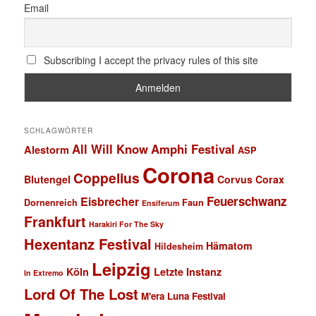
Email
Subscribing I accept the privacy rules of this site
SCHLAGWÖRTER
All Will Know
Amphi Festival
Alestorm
ASP
Corona
Coppelius
Blutengel
Corvus Corax
Feuerschwanz
Eisbrecher
Faun
Dornenreich
Ensiferum
Frankfurt
Harakiri For The Sky
Hexentanz Festival
Hämatom
Hildesheim
Leipzig
Köln
Letzte Instanz
In Extremo
Lord Of The Lost
M'era Luna Festival