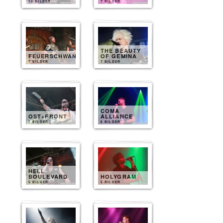
10 BILDER
7 BILDER
THE BEAUTY
FEUERSCHWANZ
OF GEMINA
7 BILDER
7 BILDER
COMA
OST+FRONT
ALLIANCE
7 BILDER
6 BILDER
HELL
BOULEVARD
HOLYGRAM
5 BILDER
5 BILDER