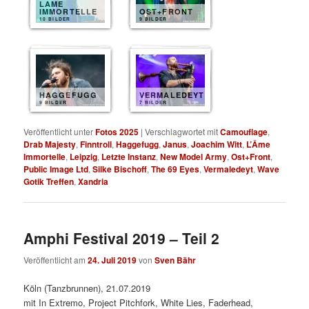
LAME
IMMORTELLE
OST+FRONT
10 BILDER
9 BILDER
HAGGEFUGG
VERMALEDEYT
9 BILDER
7 BILDER
Veröffentlicht unter
Fotos 2025
|
Verschlagwortet mit
Camouflage
,
Drab Majesty
,
Finntroll
,
Haggefugg
,
Janus
,
Joachim Witt
,
L’Âme
Immortelle
,
Leipzig
,
Letzte Instanz
,
New Model Army
,
Ost+Front
,
Public Image Ltd
,
Silke Bischoff
,
The 69 Eyes
,
Vermaledeyt
,
Wave
Gotik Treffen
,
Xandria
Amphi Festival 2019 – Teil 2
Veröffentlicht am
24. Juli 2019
von
Sven Bähr
Köln (Tanzbrunnen), 21.07.2019
mit In Extremo, Project Pitchfork, White Lies, Faderhead,