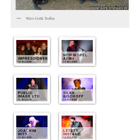
Wave Gotik Treffen
NEW MODEL
IMPRESSIONEN
ARMY
50 BILDER
15 BILDER
PUBLIC
SILKE
IMAGE LTD
BISCHOFF
15 BILDER
15 BILDER
JOACHIM
LETZTE
WITT
INSTANZ
12 BILDER
12 BILDER