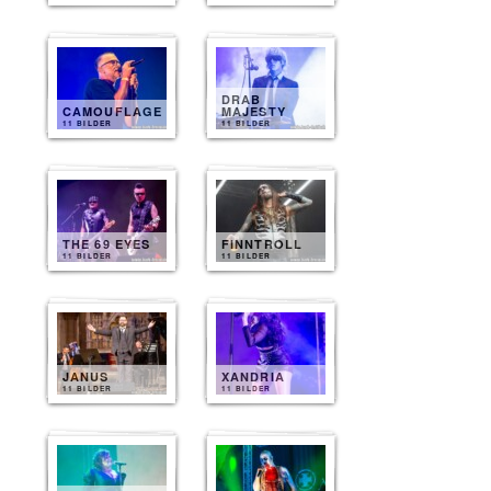
DRAB
CAMOUFLAGE
MAJESTY
11 BILDER
11 BILDER
THE 69 EYES
FINNTROLL
11 BILDER
11 BILDER
JANUS
XANDRIA
11 BILDER
11 BILDER