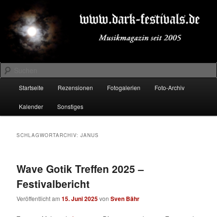
Zum
Zum
Musikmagazin seit 2005
primären
sekundären
Inhalt
Inhalt
springen
springen
DARK-FESTIVALS.DE
Suchen
Hauptmenü
Startseite
Rezensionen
Fotogalerien
Foto-Archiv
Kalender
Sonstiges
SCHLAGWORTARCHIV:
JANUS
Wave Gotik Treffen 2025 –
Festivalbericht
Veröffentlicht am
15. Juni 2025
von
Sven Bähr