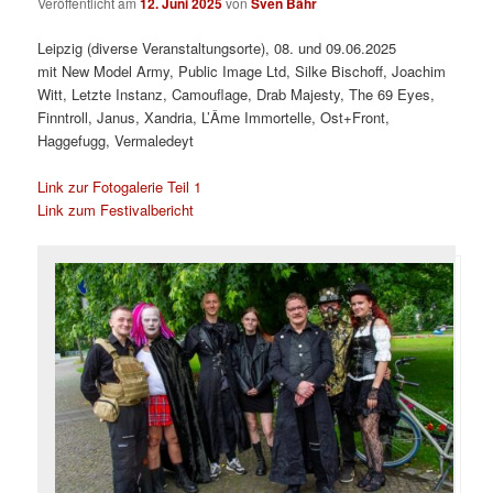
Veröffentlicht am
12. Juni 2025
von
Sven Bähr
Leipzig (diverse Veranstaltungsorte), 08. und 09.06.2025
mit New Model Army, Public Image Ltd, Silke Bischoff, Joachim
Witt, Letzte Instanz, Camouflage, Drab Majesty, The 69 Eyes,
Finntroll, Janus, Xandria, L’Âme Immortelle, Ost+Front,
Haggefugg, Vermaledeyt
Link zur Fotogalerie Teil 1
Link zum Festivalbericht