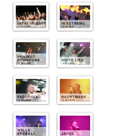
IMPRESSIONEN
IN EXTREMO
15 BILDER
15 BILDER
PROJECT
PITCHFORK
WHITE LIES
13 BILDER
12 BILDER
FADERHEAD
NACHTMAHR
10 BILDER
10 BILDER
WELLE
ERDBALL
JANUS