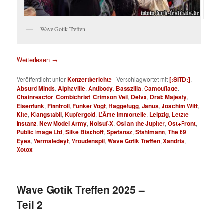
Wave Gotik Treffen
Weiterlesen
→
Veröffentlicht unter
Konzertberichte
|
Verschlagwortet mit
[:SITD:]
,
Absurd Minds
,
Alphaville
,
Antibody
,
Basszilla
,
Camouflage
,
Chainreactor
,
Combichrist
,
Crimson Veil
,
Delva
,
Drab Majesty
,
Eisenfunk
,
Finntroll
,
Funker Vogt
,
Haggefugg
,
Janus
,
Joachim Witt
,
Kite
,
Klangstabil
,
Kupfergold
,
L’Âme Immortelle
,
Leipzig
,
Letzte
Instanz
,
New Model Army
,
Noisuf-X
,
Osi an the Jupiter
,
Ost+Front
,
Public Image Ltd
,
Silke Bischoff
,
Spetsnaz
,
Stahlmann
,
The 69
Eyes
,
Vermaledeyt
,
Vroudenspil
,
Wave Gotik Treffen
,
Xandria
,
Xotox
Wave Gotik Treffen 2025 –
Teil 2