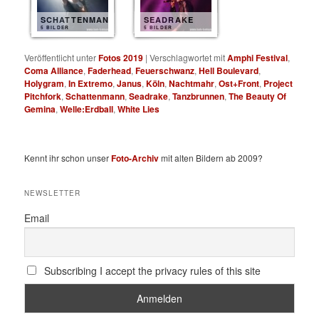
SCHATTENMANN
SEADRAKE
5 BILDER
5 BILDER
Veröffentlicht unter
Fotos 2019
|
Verschlagwortet mit
Amphi Festival
,
Coma Alliance
,
Faderhead
,
Feuerschwanz
,
Hell Boulevard
,
Holygram
,
In Extremo
,
Janus
,
Köln
,
Nachtmahr
,
Ost+Front
,
Project
Pitchfork
,
Schattenmann
,
Seadrake
,
Tanzbrunnen
,
The Beauty Of
Gemina
,
Welle:Erdball
,
White Lies
Kennt ihr schon unser
Foto-Archiv
mit alten Bildern ab 2009?
NEWSLETTER
Email
Subscribing I accept the privacy rules of this site