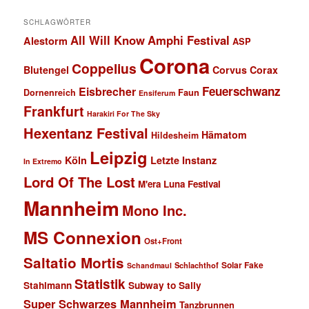
SCHLAGWÖRTER
All Will Know
Amphi Festival
Alestorm
ASP
Corona
Coppelius
Blutengel
Corvus Corax
Feuerschwanz
Eisbrecher
Faun
Dornenreich
Ensiferum
Frankfurt
Harakiri For The Sky
Hexentanz Festival
Hämatom
Hildesheim
Leipzig
Köln
Letzte Instanz
In Extremo
Lord Of The Lost
M'era Luna Festival
Mannheim
Mono Inc.
MS Connexion
Ost+Front
Saltatio Mortis
Solar Fake
Schlachthof
Schandmaul
Statistik
Stahlmann
Subway to Sally
Super Schwarzes Mannheim
Tanzbrunnen