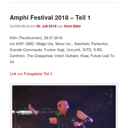
Amphi Festival 2018 – Teil 1
Veröffentlicht am
30. Juli 2018
von
Sven Bähr
Köln (Tanzbrunnen), 28.07.2018
mit ASP, OMD, Midge Ure, Mono Inc., Aesthetic Perfection,
Suicide Commando, Funker Vogt, Unzucht, SITD, X-RX,
Centhron, The Creepshow, Intent Outtake, Kiew, Future Lied To
Us
Link zur Fotogalerie Teil 2