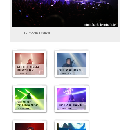
E-Tropolis Festival
APOPTYGMA
BERZERK
DIE KRUPPS
15 BILDER
13 BILDER
SUICIDE
COMMANDO
SOLAR FAKE
11 BILDER
10 BILDER