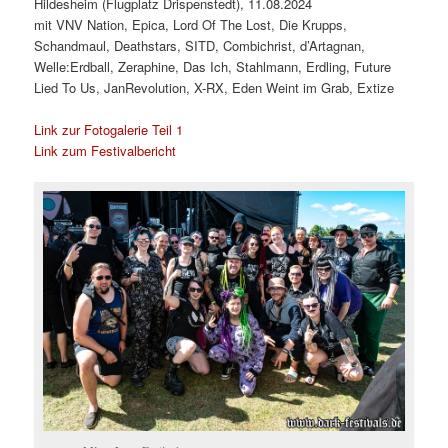
Hildesheim (Flugplatz Drispenstedt), 11.08.2024
mit VNV Nation, Epica, Lord Of The Lost, Die Krupps,
Schandmaul, Deathstars, SITD, Combichrist, d’Artagnan,
Welle:Erdball, Zeraphine, Das Ich, Stahlmann, Erdling, Future
Lied To Us, JanRevolution, X-RX, Eden Weint im Grab, Extize
Link zur Fotogalerie Teil 1
Link zum Festivalbericht