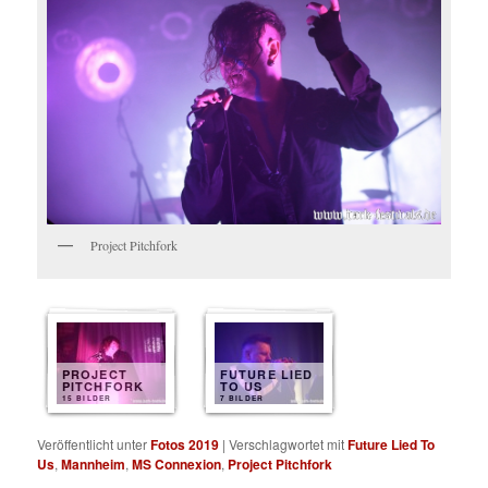
Project Pitchfork
PROJECT
FUTURE LIED
PITCHFORK
TO US
15 BILDER
7 BILDER
Veröffentlicht unter
Fotos 2019
|
Verschlagwortet mit
Future Lied To
Us
,
Mannheim
,
MS Connexion
,
Project Pitchfork