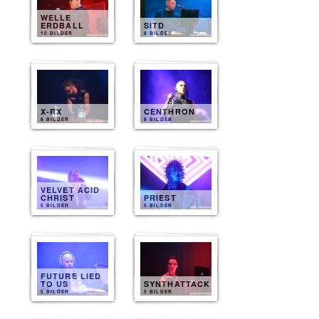
WELLE
ERDBALL
SITD
10 BILDER
8 BILDER
X-RX
CENTHRON
8 BILDER
8 BILDER
VELVET ACID
CHRIST
PRIEST
5 BILDER
5 BILDER
FUTURE LIED
TO US
SYNTHATTACK
5 BILDER
5 BILDER