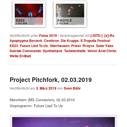
ES23
RROYCE
5 BILDER
5 BILDER
Veröffentlicht unter
Fotos 2019
|
Verschlagwortet mit
[:SITD:]
,
[x]-Rx
,
Apoptygma Berzerk
,
Centhron
,
Die Krupps
,
E-Tropolis Festival
,
ES23
,
Future Lied To Us
,
Oberhausen
,
Priest
,
Rroyce
,
Solar Fake
,
Suicide Commando
,
Synthattack
,
Turbinenhalle
,
Velvet Acid Christ
,
Welle:Erdball
Project Pitchfork, 02.03.2019
Veröffentlicht am
3. März 2019
von
Sven Bähr
Mannheim (MS Connexion), 02.03.2019
Vorprogramm: Future Lied To Us