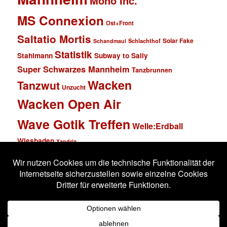
Mono Inc.
MS Connexion
Ost+Front
Saltatio Mortis
Solar Fake
Schlachthof
Schandmaul
Statistik
Stahlmann
Subway to Sally
Super Schwarzes Mannheim
Tanzbrunnen
Wacken
Tanzwut
Unzucht
Wacken Open Air
Wave Gotik Treffen
Welle:Erdball
Wiesbaden
Xandria
Impressum
Datenschutzerklärung
Stolz präsentiert von WordPress