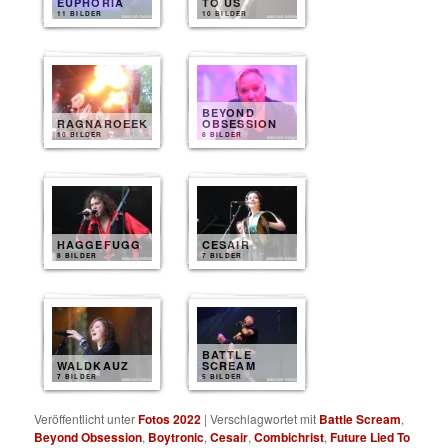
EUPHORIA
TO US
11 BILDER
10 BILDER
BEYOND
RAGNAROEEK
OBSESSION
10 BILDER
8 BILDER
HAGGEFUGG
CESAIR
8 BILDER
7 BILDER
BATTLE
WALDKAUZ
SCREAM
7 BILDER
5 BILDER
Veröffentlicht unter
Fotos 2022
|
Verschlagwortet mit
Battle Scream
,
Beyond Obsession
,
Boytronic
,
Cesair
,
Combichrist
,
Future Lied To