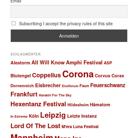
Email
Subscribing I accept the privacy rules of this site
SCHLAGWÖRTER
All Will Know
Amphi Festival
Alestorm
ASP
Corona
Coppelius
Blutengel
Corvus Corax
Feuerschwanz
Eisbrecher
Faun
Dornenreich
Ensiferum
Frankfurt
Harakiri For The Sky
Hexentanz Festival
Hämatom
Hildesheim
Leipzig
Köln
Letzte Instanz
In Extremo
Lord Of The Lost
M'era Luna Festival
Mannheim