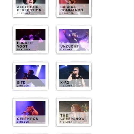
AESTHETIC
SUICIDE
PERFECTION
COMMANDO
12 BILDER
10 BILDER
FUNKER
VOGT
UNZUCHT
10 BILDER
8 BILDER
SITD
X-RX
7 BILDER
7 BILDER
THE
CENTHRON
CREEPSHOW
7 BILDER
6 BILDER