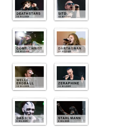
DEATHSTARS
SITD
10 BILDER
10 BILDER
COMBICHRIST
DARTAGNAN
10 BILDER
10 BILDER
WELLE
ERDBALL
ZERAPHINE
10 BILDER
10 BILDER
DAS ICH
STAHLMANN
9 BILDER
8 BILDER