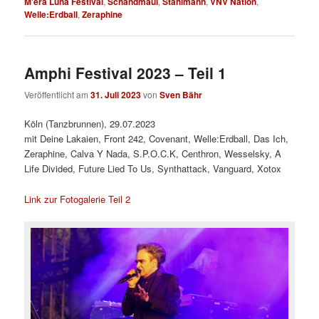
M'era Luna Festival
,
Schandmaul
,
Stahlmann
,
VNV Nation
,
Welle:Erdball
,
Zeraphine
Amphi Festival 2023 – Teil 1
Veröffentlicht am
31. Juli 2023
von
Sven Bähr
Köln (Tanzbrunnen), 29.07.2023
mit Deine Lakaien, Front 242, Covenant, Welle:Erdball, Das Ich,
Zeraphine, Calva Y Nada, S.P.O.C.K, Centhron, Wesselsky, A
Life Divided, Future Lied To Us, Synthattack, Vanguard, Xotox
Link zur Fotogalerie Teil 2