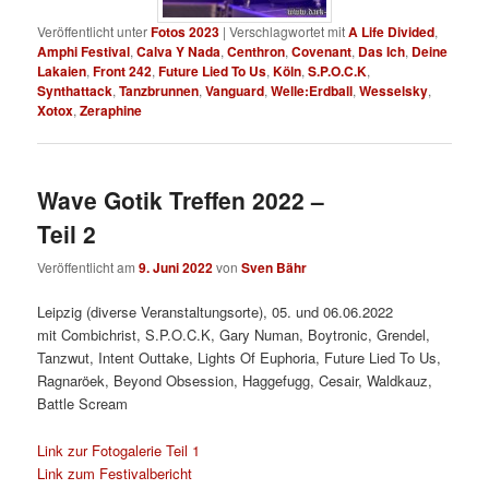
Veröffentlicht unter
Fotos 2023
|
Verschlagwortet mit
A Life Divided
,
Amphi Festival
,
Calva Y Nada
,
Centhron
,
Covenant
,
Das Ich
,
Deine
Lakaien
,
Front 242
,
Future Lied To Us
,
Köln
,
S.P.O.C.K
,
Synthattack
,
Tanzbrunnen
,
Vanguard
,
Welle:Erdball
,
Wesselsky
,
Xotox
,
Zeraphine
Wave Gotik Treffen 2022 –
Teil 2
Veröffentlicht am
9. Juni 2022
von
Sven Bähr
Leipzig (diverse Veranstaltungsorte), 05. und 06.06.2022
mit Combichrist, S.P.O.C.K, Gary Numan, Boytronic, Grendel,
Tanzwut, Intent Outtake, Lights Of Euphoria, Future Lied To Us,
Ragnaröek, Beyond Obsession, Haggefugg, Cesair, Waldkauz,
Battle Scream
Link zur Fotogalerie Teil 1
Link zum Festivalbericht