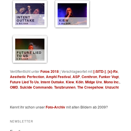
INTENT
OUTTAKE
KIEW
6 BILDER
5 BILDER
FUTURE LIED
TO US
5 BILDER
Veröffentlicht unter
Fotos 2018
|
Verschlagwortet mit
[:SITD:]
,
[x]-Rx
,
Aesthetic Perfection
,
Amphi Festival
,
ASP
,
Centhron
,
Funker Vogt
,
Future Lied To Us
,
Intent Outtake
,
Kiew
,
Köln
,
Midge Ure
,
Mono Inc.
,
OMD
,
Suicide Commando
,
Tanzbrunnen
,
The Creepshow
,
Unzucht
Kennt ihr schon unser
Foto-Archiv
mit alten Bildern ab 2009?
NEWSLETTER