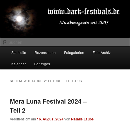
Zum
Zum
Musikmagazin seit 2005
primären
sekundären
Inhalt
Inhalt
springen
springen
DARK-FESTIVALS.DE
Suchen
Hauptmenü
Startseite
Rezensionen
Fotogalerien
Foto-Archiv
Kalender
Sonstiges
SCHLAGWORTARCHIV:
FUTURE LIED TO US
Mera Luna Festival 2024 –
Teil 2
Veröffentlicht am
16. August 2024
von
Natalie Laube