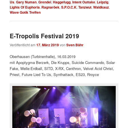
Us
,
Gary Numan
,
Grendel
,
Haggefugg
,
Intent Outtake
,
Leipzig
,
Lights Of Euphoria
,
Ragnaröek
,
S.P.O.C.K
,
Tanzwut
,
Waldkauz
,
Wave Gotik Treffen
E-Tropolis Festival 2019
Veröffentlicht am
17. März 2019
von
Sven Bähr
Oberhausen (Turbinenhalle), 16.03.2019
mit Apoptygma Berzerk, Die Krupps, Suicide Commando, Solar
Fake, Welle:Erdball, SITD, X-RX, Centhron, Velvet Acid Christ,
Priest, Future Lied To Us, Synthattack, ES23, Rroyce