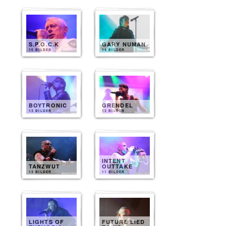
S.P.O.C.K
GARY NUMAN
15 BILDER
14 BILDER
BOYTRONIC
GRENDEL
13 BILDER
13 BILDER
INTENT
TANZWUT
OUTTAKE
13 BILDER
11 BILDER
LIGHTS OF
FUTURE LIED