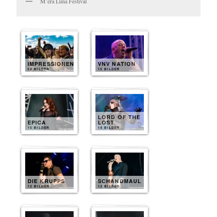
M’era Luna Festival
IMPRESSIONEN
VNV NATION
50 BILDER
15 BILDER
LORD OF THE
EPICA
LOST
15 BILDER
14 BILDER
DIE KRUPPS
SCHANDMAUL
12 BILDER
12 BILDER