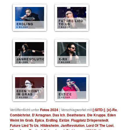
FUTURE LIED
ERDLING
TO US
8 BILDER
7 BILDER
JANREVOLUTION
X-RX
7 BILDER
7 BILDER
EDEN WEINT
IM GRAB
EXTIZE
7 BILDER
7 BILDER
Veröffentlicht unter
Fotos 2024
|
Verschlagwortet mit
[:SITD:]
,
[x]-Rx
,
Combichrist
,
D'Artagnan
,
Das Ich
,
Deathstars
,
Die Krupps
,
Eden
Weint Im Grab
,
Epica
,
Erdling
,
Extize
,
Flugplatz Drispenstedt
,
Future Lied To Us
,
Hildesheim
,
JanRevolution
,
Lord Of The Lost
,