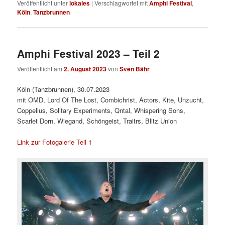
Veröffentlicht unter
lokales
|
Verschlagwortet mit
Amphi Festival
,
Köln
,
Tanzbrunnen
Amphi Festival 2023 – Teil 2
Veröffentlicht am
2. August 2023
von
Sven Bähr
Köln (Tanzbrunnen), 30.07.2023
mit OMD, Lord Of The Lost, Combichrist, Actors, Kite, Unzucht,
Coppelius, Solitary Experiments, Qntal, Whispering Sons,
Scarlet Dorn, Wiegand, Schöngeist, Traitrs, Blitz Union
Link zur Fotogalerie Teil 1