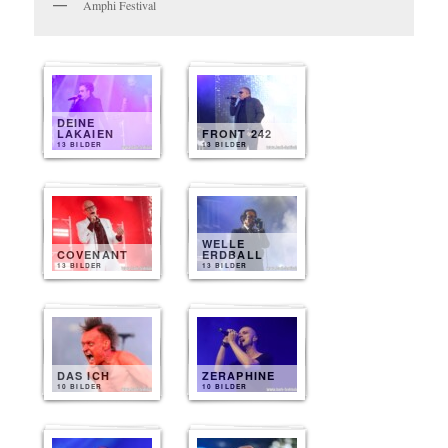
Amphi Festival
DEINE
LAKAIEN
FRONT 242
13 BILDER
13 BILDER
WELLE
COVENANT
ERDBALL
13 BILDER
13 BILDER
DAS ICH
ZERAPHINE
10 BILDER
10 BILDER