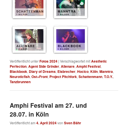
SCHATTENMANN
MANNTRA
7 BILDER
7 BILDER
ALIENARE
BLACKBOOK
6 BILDER
6 BILDER
Veröffentlicht unter
Fotos 2024
|
Verschlagwortet mit
Aesthetic
Perfection
,
Agent Side Grinder
,
Alienare
,
Amphi Festival
,
Blackbook
,
Diary of Dreams
,
Eisbrecher
,
Hocico
,
Köln
,
Manntra
,
Neuroticfish
,
Ost+Front
,
Project Pitchfork
,
Schattenmann
,
T.O.Y.
,
Tanzbrunnen
Amphi Festival am 27. und
28.07. in Köln
Veröffentlicht am
4. April 2024
von
Sven Bähr