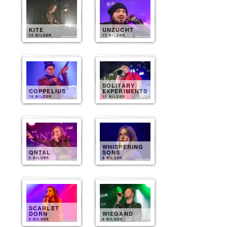
KITE
UNZUCHT
10 BILDER
10 BILDER
SOLITARY
COPPELIUS
EXPERIMENTS
10 BILDER
10 BILDER
WHISPERING
QNTAL
SONS
9 BILDER
8 BILDER
SCARLET
DORN
WIEGAND
8 BILDER
8 BILDER