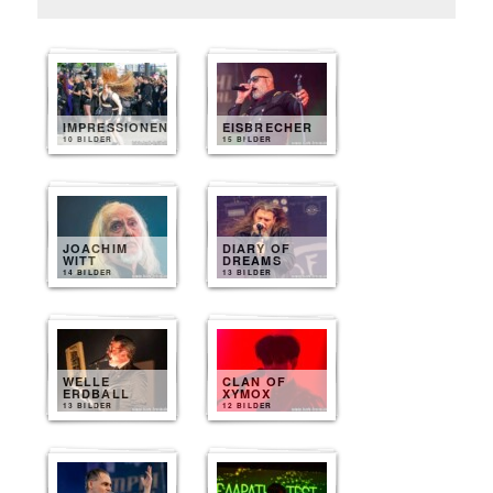
IMPRESSIONEN
EISBRECHER
10 BILDER
15 BILDER
JOACHIM
DIARY OF
WITT
DREAMS
14 BILDER
13 BILDER
WELLE
CLAN OF
ERDBALL
XYMOX
13 BILDER
12 BILDER