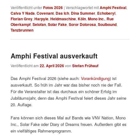
Veröffentlicht unter
Fotos 2026
|
Verschlagwortet mit
Amphi Festival
,
Calva Y Nada
,
Covenant
,
Das Ich
,
Dina Summer
,
Echoberyl
,
Florian Grey
,
Harpyie
,
Heldmaschine
,
Köln
,
Mono Inc.
,
Rue
Oberkampf
,
Selofan
,
Solar Fake
,
Soror Dolorosa
,
Soulbound
,
Tanzbrunnen
Amphi Festival ausverkauft
Veröffentlicht am
22. April 2026
von
Stefan Frühauf
Das Amphi Festival 2026 (siehe auch:
Vorankündigung
) ist
ausverkauft. So früh im Jahr war das bisher noch nie der Fall.
Für die Veranstalter ist das durchaus ein schöner Erfolg im
Jubiläumsjahr, denn das Amphi Festival feiert dieses Jahr seine
20. Auflage.
Fans können sich dieses Mal auf Bands wie VNV Nation, Mono
Inc., Solar Fake oder Diary of Dreams freuen. Außerdem gibt es
ein vielfältiges Rahmenprogramm.