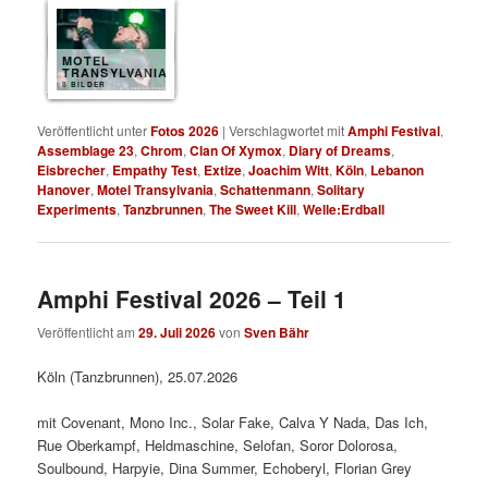
MOTEL
TRANSYLVANIA
8 BILDER
Veröffentlicht unter
Fotos 2026
|
Verschlagwortet mit
Amphi Festival
,
Assemblage 23
,
Chrom
,
Clan Of Xymox
,
Diary of Dreams
,
Eisbrecher
,
Empathy Test
,
Extize
,
Joachim Witt
,
Köln
,
Lebanon
Hanover
,
Motel Transylvania
,
Schattenmann
,
Solitary
Experiments
,
Tanzbrunnen
,
The Sweet Kill
,
Welle:Erdball
Amphi Festival 2026 – Teil 1
Veröffentlicht am
29. Juli 2026
von
Sven Bähr
Köln (Tanzbrunnen), 25.07.2026
mit Covenant, Mono Inc., Solar Fake, Calva Y Nada, Das Ich,
Rue Oberkampf, Heldmaschine, Selofan, Soror Dolorosa,
Soulbound, Harpyie, Dina Summer, Echoberyl, Florian Grey