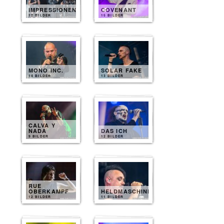
IMPRESSIONEN
COVENANT
12 BILDER
15 BILDER
MONO INC.
SOLAR FAKE
14 BILDER
13 BILDER
CALVA Y
NADA
DAS ICH
9 BILDER
12 BILDER
RUE
OBERKAMPF
HELDMASCHINE
12 BILDER
11 BILDER