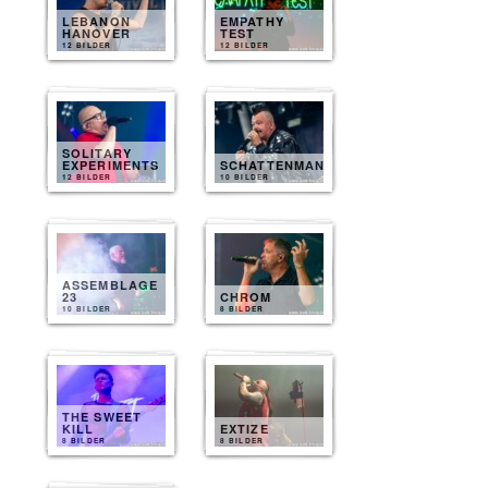
LEBANON
EMPATHY
HANOVER
TEST
12 BILDER
12 BILDER
SOLITARY
EXPERIMENTS
SCHATTENMANN
12 BILDER
10 BILDER
ASSEMBLAGE
23
CHROM
10 BILDER
8 BILDER
THE SWEET
KILL
EXTIZE
8 BILDER
8 BILDER