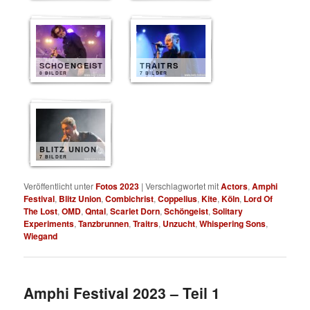
SCHOENGEIST
TRAITRS
8 BILDER
7 BILDER
BLITZ UNION
7 BILDER
Veröffentlicht unter
Fotos 2023
|
Verschlagwortet mit
Actors
,
Amphi
Festival
,
Blitz Union
,
Combichrist
,
Coppelius
,
Kite
,
Köln
,
Lord Of
The Lost
,
OMD
,
Qntal
,
Scarlet Dorn
,
Schöngeist
,
Solitary
Experiments
,
Tanzbrunnen
,
Traitrs
,
Unzucht
,
Whispering Sons
,
Wiegand
Amphi Festival 2023 – Teil 1