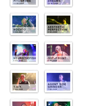
PITCHFORK
DREAMS
13 BILDER
12 BILDER
AESTHETIC
HOCICO
PERFECTION
9 BILDER
9 BILDER
NEUROTICFISH
OST+FRONT
8 BILDER
8 BILDER
AGENT SIDE
T.O.Y.
GRINDER
7 BILDER
7 BILDER