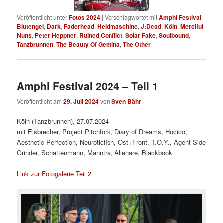
Veröffentlicht unter
Fotos 2024
|
Verschlagwortet mit
Amphi Festival
,
Blutengel
,
Dark
,
Faderhead
,
Heldmaschine
,
J:Dead
,
Köln
,
Merciful
Nuns
,
Peter Heppner
,
Ruined Conflict
,
Solar Fake
,
Soulbound
,
Tanzbrunnen
,
The Beauty Of Gemina
,
The Other
Amphi Festival 2024 – Teil 1
Veröffentlicht am
29. Juli 2024
von
Sven Bähr
Köln (Tanzbrunnen), 27.07.2024
mit Eisbrecher, Project Pitchfork, Diary of Dreams, Hocico,
Aesthetic Perfection, Neuroticfish, Ost+Front, T.O.Y., Agent Side
Grinder, Schattenmann, Manntra, Alienare, Blackbook
Link zur Fotogalerie Teil 2