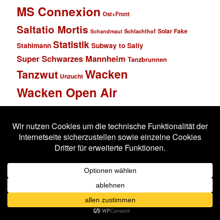
MS Connexion
Ost+Front
Saltatio Mortis
Solar Fake
Schlachthof
Schandmaul
Statistik
Stahlmann
Subway to Sally
Super Schwarzes Mannheim
Tanzbrunnen
Wacken
Tanzwut
Unzucht
Wacken Open Air
Wave Gotik Treffen
Welle:Erdball
Wiesbaden
Xandria
Impressum
Datenschutzerklärung
Stolz präsentiert von WordPress