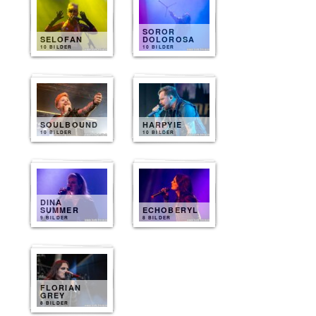
SOROR
SELOFAN
DOLOROSA
10 BILDER
10 BILDER
SOULBOUND
HARPYIE
10 BILDER
10 BILDER
DINA
SUMMER
ECHOBERYL
9 BILDER
8 BILDER
FLORIAN
GREY
8 BILDER