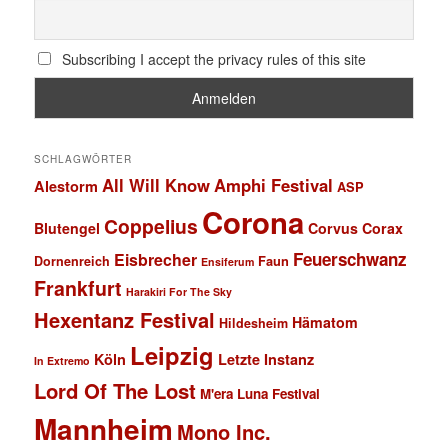
Subscribing I accept the privacy rules of this site
SCHLAGWÖRTER
All Will Know
Amphi Festival
Alestorm
ASP
Corona
Coppelius
Blutengel
Corvus Corax
Feuerschwanz
Eisbrecher
Faun
Dornenreich
Ensiferum
Frankfurt
Harakiri For The Sky
Hexentanz Festival
Hämatom
Hildesheim
Leipzig
Köln
Letzte Instanz
In Extremo
Lord Of The Lost
M'era Luna Festival
Mannheim
Mono Inc.