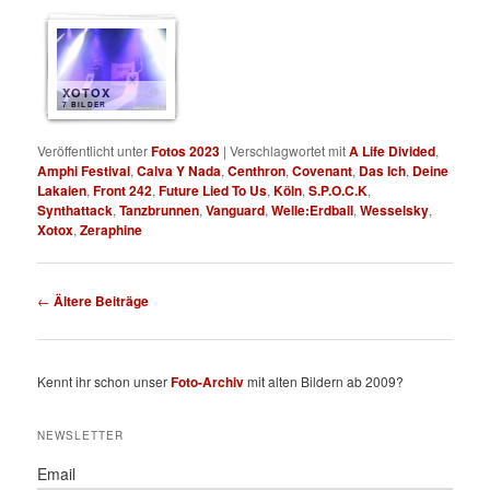
XOTOX
7 BILDER
Veröffentlicht unter
Fotos 2023
|
Verschlagwortet mit
A Life Divided
,
Amphi Festival
,
Calva Y Nada
,
Centhron
,
Covenant
,
Das Ich
,
Deine
Lakaien
,
Front 242
,
Future Lied To Us
,
Köln
,
S.P.O.C.K
,
Synthattack
,
Tanzbrunnen
,
Vanguard
,
Welle:Erdball
,
Wesselsky
,
Xotox
,
Zeraphine
Beitragsnavigation
←
Ältere Beiträge
Kennt ihr schon unser
Foto-Archiv
mit alten Bildern ab 2009?
NEWSLETTER
Email