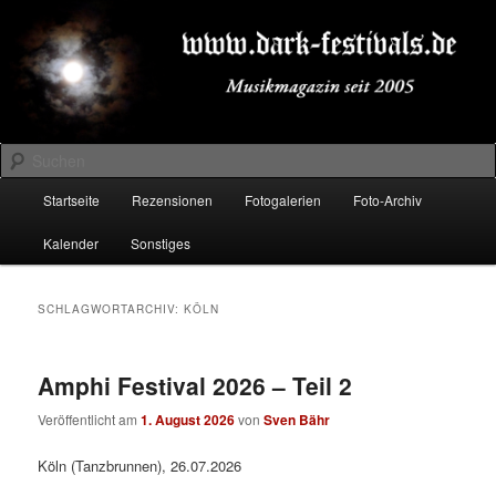
Zum
Zum
Musikmagazin seit 2005
primären
sekundären
Inhalt
Inhalt
springen
springen
DARK-FESTIVALS.DE
Suchen
Hauptmenü
Startseite
Rezensionen
Fotogalerien
Foto-Archiv
Kalender
Sonstiges
SCHLAGWORTARCHIV:
KÖLN
Amphi Festival 2026 – Teil 2
Veröffentlicht am
1. August 2026
von
Sven Bähr
Köln (Tanzbrunnen), 26.07.2026