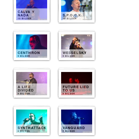
CALVA Y
NADA
S.P.O.C.K
10 BILDER
10 BILDER
CENTHRON
WESSELSKY
9 BILDER
9 BILDER
A LIFE
FUTURE LIED
DIVIDED
TO US
9 BILDER
8 BILDER
SYNTHATTACK
VANGUARD
8 BILDER
7 BILDER