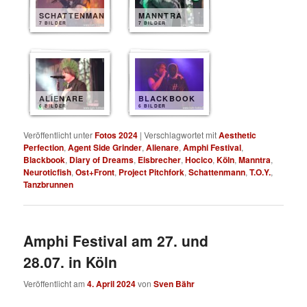
SCHATTENMANN
MANNTRA
7 BILDER
7 BILDER
ALIENARE
BLACKBOOK
6 BILDER
6 BILDER
Veröffentlicht unter
Fotos 2024
|
Verschlagwortet mit
Aesthetic
Perfection
,
Agent Side Grinder
,
Alienare
,
Amphi Festival
,
Blackbook
,
Diary of Dreams
,
Eisbrecher
,
Hocico
,
Köln
,
Manntra
,
Neuroticfish
,
Ost+Front
,
Project Pitchfork
,
Schattenmann
,
T.O.Y.
,
Tanzbrunnen
Amphi Festival am 27. und
28.07. in Köln
Veröffentlicht am
4. April 2024
von
Sven Bähr