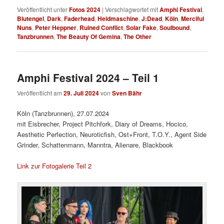
Veröffentlicht unter
Fotos 2024
|
Verschlagwortet mit
Amphi Festival
,
Blutengel
,
Dark
,
Faderhead
,
Heldmaschine
,
J:Dead
,
Köln
,
Merciful
Nuns
,
Peter Heppner
,
Ruined Conflict
,
Solar Fake
,
Soulbound
,
Tanzbrunnen
,
The Beauty Of Gemina
,
The Other
Amphi Festival 2024 – Teil 1
Veröffentlicht am
29. Juli 2024
von
Sven Bähr
Köln (Tanzbrunnen), 27.07.2024
mit Eisbrecher, Project Pitchfork, Diary of Dreams, Hocico,
Aesthetic Perfection, Neuroticfish, Ost+Front, T.O.Y., Agent Side
Grinder, Schattenmann, Manntra, Alienare, Blackbook
Link zur Fotogalerie Teil 2