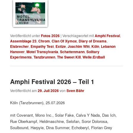
MOTEL
TRANSYLVANIA
8 BILDER
Veröffentlicht unter
Fotos 2026
|
Verschlagwortet mit
Amphi Festival
,
Assemblage 23
,
Chrom
,
Clan Of Xymox
,
Diary of Dreams
,
Eisbrecher
,
Empathy Test
,
Extize
,
Joachim Witt
,
Köln
,
Lebanon
Hanover
,
Motel Transylvania
,
Schattenmann
,
Solitary
Experiments
,
Tanzbrunnen
,
The Sweet Kill
,
Welle:Erdball
Amphi Festival 2026 – Teil 1
Veröffentlicht am
29. Juli 2026
von
Sven Bähr
Köln (Tanzbrunnen), 25.07.2026
mit Covenant, Mono Inc., Solar Fake, Calva Y Nada, Das Ich,
Rue Oberkampf, Heldmaschine, Selofan, Soror Dolorosa,
Soulbound, Harpyie, Dina Summer, Echoberyl, Florian Grey