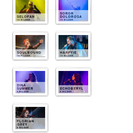
SOROR
SELOFAN
DOLOROSA
10 BILDER
10 BILDER
SOULBOUND
HARPYIE
10 BILDER
10 BILDER
DINA
SUMMER
ECHOBERYL
9 BILDER
8 BILDER
FLORIAN
GREY
8 BILDER