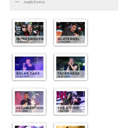
Amphi Festival
IMPRESSIONEN
BLUTENGEL
15 BILDER
13 BILDER
SOLAR FAKE
FADERHEAD
12 BILDER
10 BILDER
HELDMASCHINE
THE OTHER
9 BILDER
8 BILDER