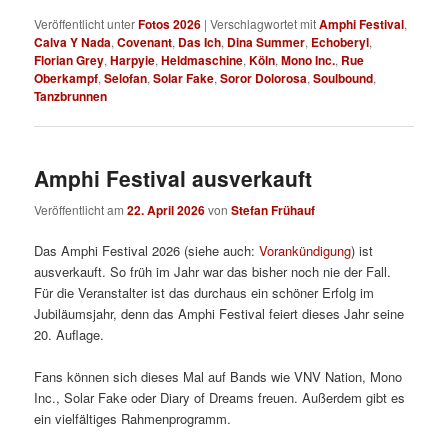
Veröffentlicht unter
Fotos 2026
|
Verschlagwortet mit
Amphi Festival
,
Calva Y Nada
,
Covenant
,
Das Ich
,
Dina Summer
,
Echoberyl
,
Florian Grey
,
Harpyie
,
Heldmaschine
,
Köln
,
Mono Inc.
,
Rue
Oberkampf
,
Selofan
,
Solar Fake
,
Soror Dolorosa
,
Soulbound
,
Tanzbrunnen
Amphi Festival ausverkauft
Veröffentlicht am
22. April 2026
von
Stefan Frühauf
Das Amphi Festival 2026 (siehe auch:
Vorankündigung
) ist
ausverkauft. So früh im Jahr war das bisher noch nie der Fall.
Für die Veranstalter ist das durchaus ein schöner Erfolg im
Jubiläumsjahr, denn das Amphi Festival feiert dieses Jahr seine
20. Auflage.
Fans können sich dieses Mal auf Bands wie VNV Nation, Mono
Inc., Solar Fake oder Diary of Dreams freuen. Außerdem gibt es
ein vielfältiges Rahmenprogramm.