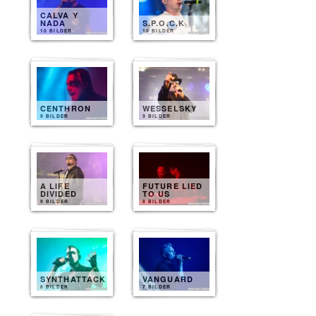
CALVA Y
NADA
S.P.O.C.K
10 BILDER
10 BILDER
CENTHRON
WESSELSKY
9 BILDER
9 BILDER
A LIFE
FUTURE LIED
DIVIDED
TO US
9 BILDER
8 BILDER
SYNTHATTACK
VANGUARD
8 BILDER
7 BILDER