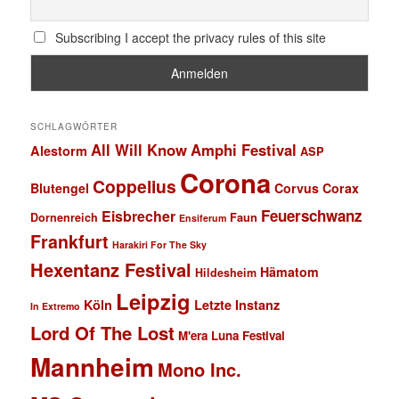
Subscribing I accept the privacy rules of this site
SCHLAGWÖRTER
All Will Know
Amphi Festival
Alestorm
ASP
Corona
Coppelius
Blutengel
Corvus Corax
Feuerschwanz
Eisbrecher
Faun
Dornenreich
Ensiferum
Frankfurt
Harakiri For The Sky
Hexentanz Festival
Hämatom
Hildesheim
Leipzig
Köln
Letzte Instanz
In Extremo
Lord Of The Lost
M'era Luna Festival
Mannheim
Mono Inc.