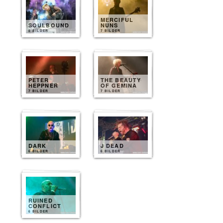
MERCIFUL
SOULBOUND
NUNS
8 BILDER
7 BILDER
PETER
THE BEAUTY
HEPPNER
OF GEMINA
7 BILDER
7 BILDER
DARK
J DEAD
6 BILDER
6 BILDER
RUINED
CONFLICT
6 BILDER