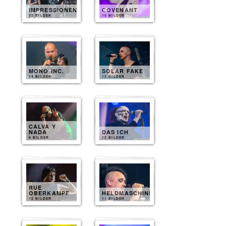
IMPRESSIONEN
COVENANT
12 BILDER
15 BILDER
MONO INC.
SOLAR FAKE
14 BILDER
13 BILDER
CALVA Y
NADA
DAS ICH
9 BILDER
12 BILDER
RUE
OBERKAMPF
HELDMASCHINE
12 BILDER
11 BILDER