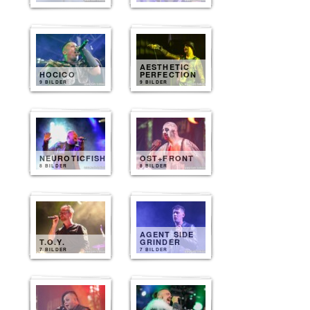
AESTHETIC
HOCICO
PERFECTION
9 BILDER
9 BILDER
NEUROTICFISH
OST+FRONT
8 BILDER
8 BILDER
AGENT SIDE
T.O.Y.
GRINDER
7 BILDER
7 BILDER