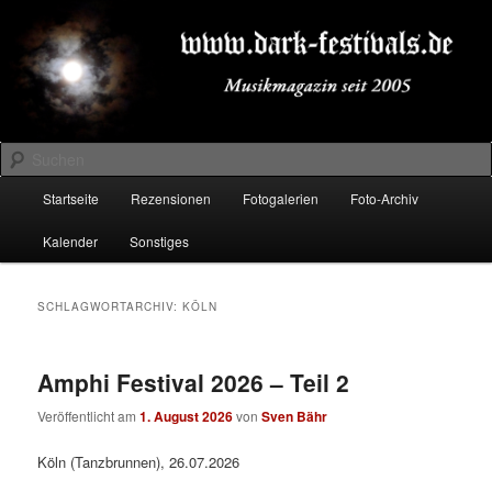
Zum
Zum
Musikmagazin seit 2005
primären
sekundären
Inhalt
Inhalt
springen
springen
DARK-FESTIVALS.DE
Suchen
Hauptmenü
Startseite
Rezensionen
Fotogalerien
Foto-Archiv
Kalender
Sonstiges
SCHLAGWORTARCHIV:
KÖLN
Amphi Festival 2026 – Teil 2
Veröffentlicht am
1. August 2026
von
Sven Bähr
Köln (Tanzbrunnen), 26.07.2026