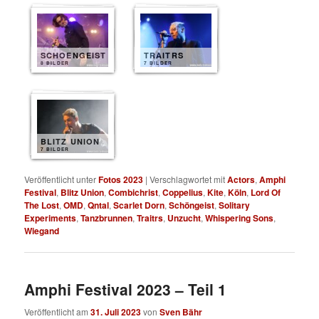
SCHOENGEIST
TRAITRS
8 BILDER
7 BILDER
BLITZ UNION
7 BILDER
Veröffentlicht unter
Fotos 2023
|
Verschlagwortet mit
Actors
,
Amphi
Festival
,
Blitz Union
,
Combichrist
,
Coppelius
,
Kite
,
Köln
,
Lord Of
The Lost
,
OMD
,
Qntal
,
Scarlet Dorn
,
Schöngeist
,
Solitary
Experiments
,
Tanzbrunnen
,
Traitrs
,
Unzucht
,
Whispering Sons
,
Wiegand
Amphi Festival 2023 – Teil 1
Veröffentlicht am
31. Juli 2023
von
Sven Bähr