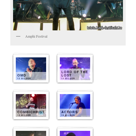
Amphi Festival
LORD OF THE
OMD
LOST
13 BILDER
13 BILDER
COMBICHRIST
ACTORS
13 BILDER
10 BILDER