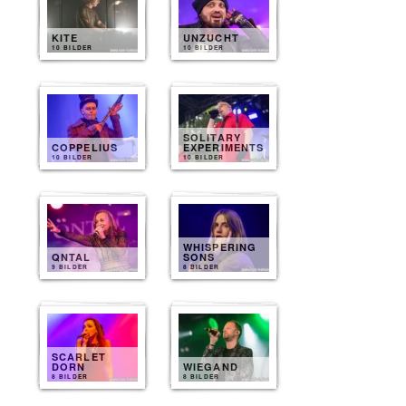
KITE
UNZUCHT
10 BILDER
10 BILDER
SOLITARY
COPPELIUS
EXPERIMENTS
10 BILDER
10 BILDER
WHISPERING
QNTAL
SONS
9 BILDER
8 BILDER
SCARLET
DORN
WIEGAND
8 BILDER
8 BILDER