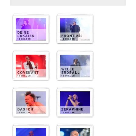
DEINE
LAKAIEN
FRONT 242
13 BILDER
13 BILDER
WELLE
COVENANT
ERDBALL
13 BILDER
13 BILDER
DAS ICH
ZERAPHINE
10 BILDER
10 BILDER