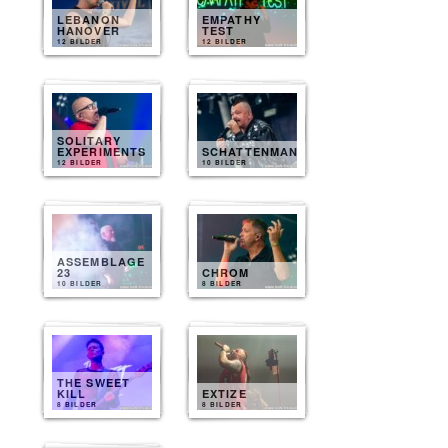
LEBANON
EMPATHY
HANOVER
TEST
12 BILDER
12 BILDER
SOLITARY
EXPERIMENTS
SCHATTENMANN
12 BILDER
10 BILDER
ASSEMBLAGE
23
CHROM
10 BILDER
8 BILDER
THE SWEET
KILL
EXTIZE
8 BILDER
8 BILDER