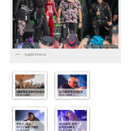
Amphi Festival
IMPRESSIONEN
EISBRECHER
15 BILDER
15 BILDER
PROJECT
DIARY OF
PITCHFORK
DREAMS
13 BILDER
12 BILDER