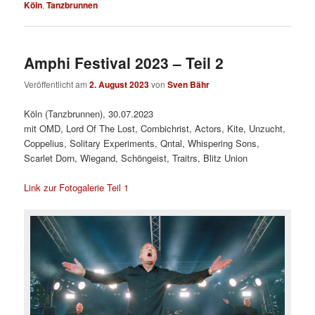
Köln
,
Tanzbrunnen
Amphi Festival 2023 – Teil 2
Veröffentlicht am
2. August 2023
von
Sven Bähr
Köln (Tanzbrunnen), 30.07.2023
mit OMD, Lord Of The Lost, Combichrist, Actors, Kite, Unzucht,
Coppelius, Solitary Experiments, Qntal, Whispering Sons,
Scarlet Dorn, Wiegand, Schöngeist, Traitrs, Blitz Union
Link zur Fotogalerie Teil 1