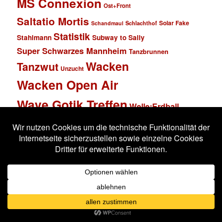
MS Connexion
Ost+Front
Saltatio Mortis
Solar Fake
Schlachthof
Schandmaul
Statistik
Stahlmann
Subway to Sally
Super Schwarzes Mannheim
Tanzbrunnen
Wacken
Tanzwut
Unzucht
Wacken Open Air
Wave Gotik Treffen
Welle:Erdball
Wiesbaden
Xandria
Impressum
Datenschutzerklärung
Stolz präsentiert von WordPress