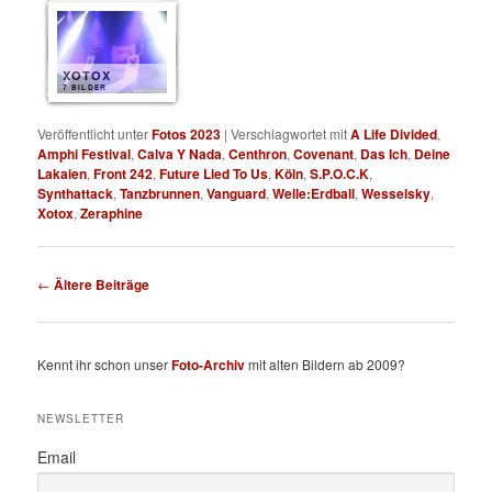
XOTOX
7 BILDER
Veröffentlicht unter
Fotos 2023
|
Verschlagwortet mit
A Life Divided
,
Amphi Festival
,
Calva Y Nada
,
Centhron
,
Covenant
,
Das Ich
,
Deine
Lakaien
,
Front 242
,
Future Lied To Us
,
Köln
,
S.P.O.C.K
,
Synthattack
,
Tanzbrunnen
,
Vanguard
,
Welle:Erdball
,
Wesselsky
,
Xotox
,
Zeraphine
Beitragsnavigation
←
Ältere Beiträge
Kennt ihr schon unser
Foto-Archiv
mit alten Bildern ab 2009?
NEWSLETTER
Email