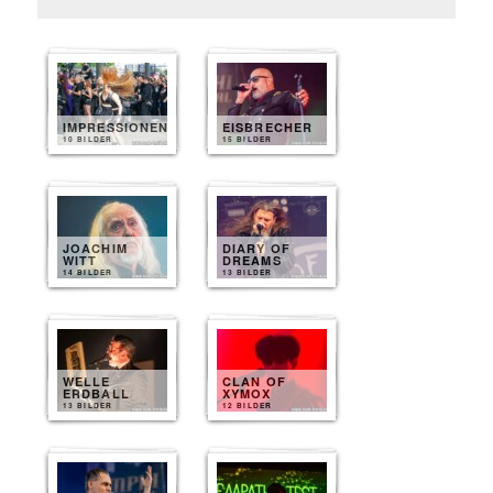
IMPRESSIONEN
EISBRECHER
10 BILDER
15 BILDER
JOACHIM
DIARY OF
WITT
DREAMS
14 BILDER
13 BILDER
WELLE
CLAN OF
ERDBALL
XYMOX
13 BILDER
12 BILDER