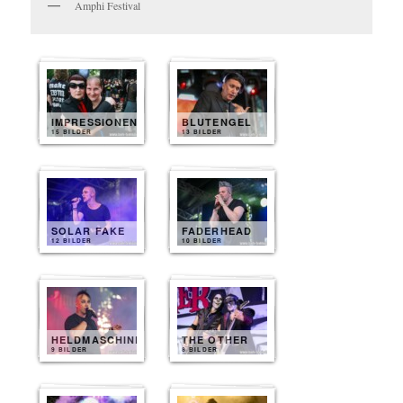
Amphi Festival
IMPRESSIONEN
BLUTENGEL
15 BILDER
13 BILDER
SOLAR FAKE
FADERHEAD
12 BILDER
10 BILDER
HELDMASCHINE
THE OTHER
9 BILDER
8 BILDER