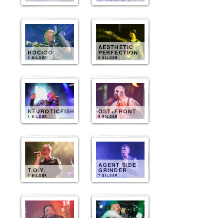
AESTHETIC
HOCICO
PERFECTION
9 BILDER
9 BILDER
NEUROTICFISH
OST+FRONT
8 BILDER
8 BILDER
AGENT SIDE
T.O.Y.
GRINDER
7 BILDER
7 BILDER