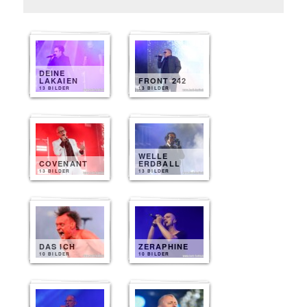
DEINE
LAKAIEN
FRONT 242
13 BILDER
13 BILDER
WELLE
COVENANT
ERDBALL
13 BILDER
13 BILDER
DAS ICH
ZERAPHINE
10 BILDER
10 BILDER