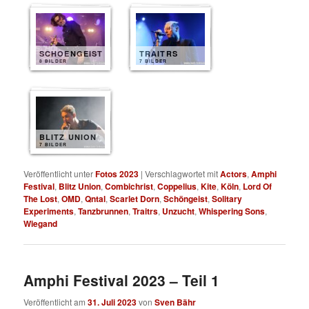
SCHOENGEIST
TRAITRS
8 BILDER
7 BILDER
BLITZ UNION
7 BILDER
Veröffentlicht unter
Fotos 2023
|
Verschlagwortet mit
Actors
,
Amphi
Festival
,
Blitz Union
,
Combichrist
,
Coppelius
,
Kite
,
Köln
,
Lord Of
The Lost
,
OMD
,
Qntal
,
Scarlet Dorn
,
Schöngeist
,
Solitary
Experiments
,
Tanzbrunnen
,
Traitrs
,
Unzucht
,
Whispering Sons
,
Wiegand
Amphi Festival 2023 – Teil 1
Veröffentlicht am
31. Juli 2023
von
Sven Bähr