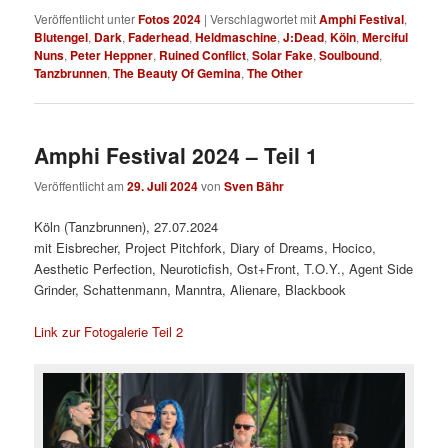
Veröffentlicht unter
Fotos 2024
|
Verschlagwortet mit
Amphi Festival
,
Blutengel
,
Dark
,
Faderhead
,
Heldmaschine
,
J:Dead
,
Köln
,
Merciful
Nuns
,
Peter Heppner
,
Ruined Conflict
,
Solar Fake
,
Soulbound
,
Tanzbrunnen
,
The Beauty Of Gemina
,
The Other
Amphi Festival 2024 – Teil 1
Veröffentlicht am
29. Juli 2024
von
Sven Bähr
Köln (Tanzbrunnen), 27.07.2024
mit Eisbrecher, Project Pitchfork, Diary of Dreams, Hocico,
Aesthetic Perfection, Neuroticfish, Ost+Front, T.O.Y., Agent Side
Grinder, Schattenmann, Manntra, Alienare, Blackbook
Link zur Fotogalerie Teil 2