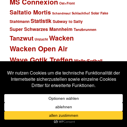
MS Connexion
Ost+Front
Saltatio Mortis
Solar Fake
Schlachthof
Schandmaul
Statistik
Stahlmann
Subway to Sally
Super Schwarzes Mannheim
Tanzbrunnen
Wacken
Tanzwut
Unzucht
Wacken Open Air
Wave Gotik Treffen
Welle:Erdball
Wiesbaden
Xandria
Impressum
Datenschutzerklärung
Stolz präsentiert von WordPress