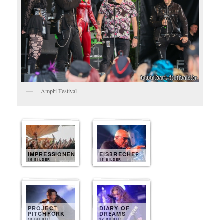
Amphi Festival
IMPRESSIONEN
EISBRECHER
15 BILDER
15 BILDER
PROJECT
DIARY OF
PITCHFORK
DREAMS
13 BILDER
12 BILDER