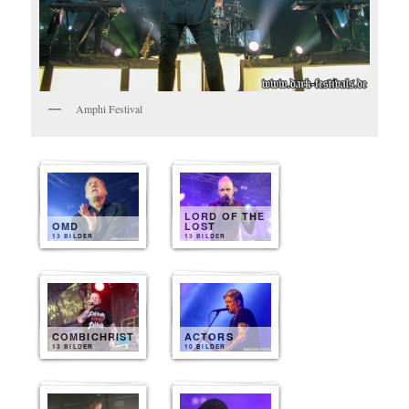
Amphi Festival
LORD OF THE
OMD
LOST
13 BILDER
13 BILDER
COMBICHRIST
ACTORS
13 BILDER
10 BILDER