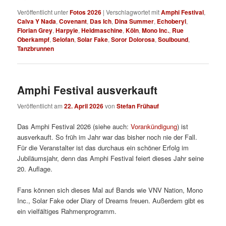
Veröffentlicht unter
Fotos 2026
|
Verschlagwortet mit
Amphi Festival
,
Calva Y Nada
,
Covenant
,
Das Ich
,
Dina Summer
,
Echoberyl
,
Florian Grey
,
Harpyie
,
Heldmaschine
,
Köln
,
Mono Inc.
,
Rue
Oberkampf
,
Selofan
,
Solar Fake
,
Soror Dolorosa
,
Soulbound
,
Tanzbrunnen
Amphi Festival ausverkauft
Veröffentlicht am
22. April 2026
von
Stefan Frühauf
Das Amphi Festival 2026 (siehe auch:
Vorankündigung
) ist
ausverkauft. So früh im Jahr war das bisher noch nie der Fall.
Für die Veranstalter ist das durchaus ein schöner Erfolg im
Jubiläumsjahr, denn das Amphi Festival feiert dieses Jahr seine
20. Auflage.
Fans können sich dieses Mal auf Bands wie VNV Nation, Mono
Inc., Solar Fake oder Diary of Dreams freuen. Außerdem gibt es
ein vielfältiges Rahmenprogramm.