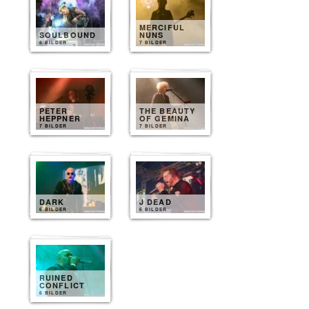
MERCIFUL
SOULBOUND
NUNS
8 BILDER
7 BILDER
PETER
THE BEAUTY
HEPPNER
OF GEMINA
7 BILDER
7 BILDER
DARK
J DEAD
6 BILDER
6 BILDER
RUINED
CONFLICT
6 BILDER