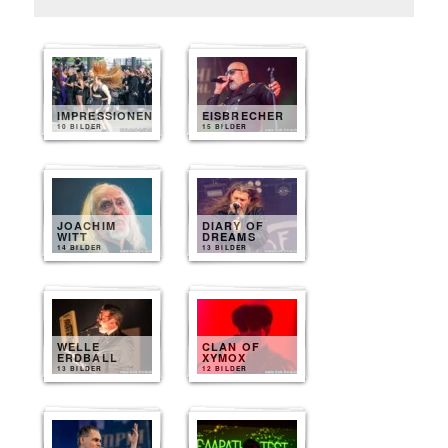
IMPRESSIONEN
EISBRECHER
10 BILDER
15 BILDER
JOACHIM
DIARY OF
WITT
DREAMS
14 BILDER
13 BILDER
WELLE
CLAN OF
ERDBALL
XYMOX
13 BILDER
12 BILDER