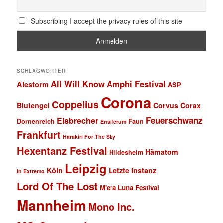
Subscribing I accept the privacy rules of this site
SCHLAGWÖRTER
All Will Know
Amphi Festival
Alestorm
ASP
Corona
Coppelius
Blutengel
Corvus Corax
Feuerschwanz
Eisbrecher
Faun
Dornenreich
Ensiferum
Frankfurt
Harakiri For The Sky
Hexentanz Festival
Hämatom
Hildesheim
Leipzig
Köln
Letzte Instanz
In Extremo
Lord Of The Lost
M'era Luna Festival
Mannheim
Mono Inc.