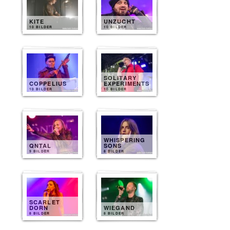
KITE
UNZUCHT
10 BILDER
10 BILDER
SOLITARY
COPPELIUS
EXPERIMENTS
10 BILDER
10 BILDER
WHISPERING
QNTAL
SONS
9 BILDER
8 BILDER
SCARLET
DORN
WIEGAND
8 BILDER
8 BILDER