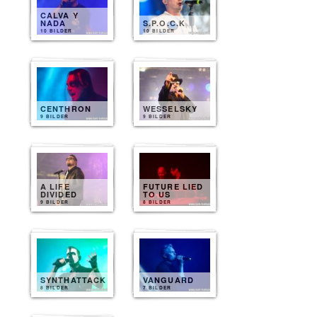
CALVA Y
NADA
S.P.O.C.K
10 BILDER
10 BILDER
CENTHRON
WESSELSKY
9 BILDER
9 BILDER
A LIFE
FUTURE LIED
DIVIDED
TO US
9 BILDER
8 BILDER
SYNTHATTACK
VANGUARD
8 BILDER
7 BILDER