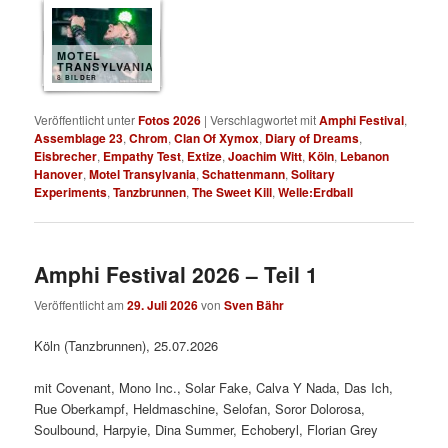
MOTEL
TRANSYLVANIA
8 BILDER
Veröffentlicht unter
Fotos 2026
|
Verschlagwortet mit
Amphi Festival
,
Assemblage 23
,
Chrom
,
Clan Of Xymox
,
Diary of Dreams
,
Eisbrecher
,
Empathy Test
,
Extize
,
Joachim Witt
,
Köln
,
Lebanon
Hanover
,
Motel Transylvania
,
Schattenmann
,
Solitary
Experiments
,
Tanzbrunnen
,
The Sweet Kill
,
Welle:Erdball
Amphi Festival 2026 – Teil 1
Veröffentlicht am
29. Juli 2026
von
Sven Bähr
Köln (Tanzbrunnen), 25.07.2026
mit Covenant, Mono Inc., Solar Fake, Calva Y Nada, Das Ich,
Rue Oberkampf, Heldmaschine, Selofan, Soror Dolorosa,
Soulbound, Harpyie, Dina Summer, Echoberyl, Florian Grey