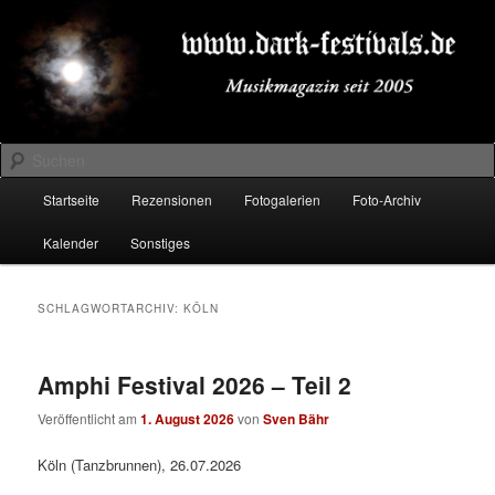
Zum
Zum
Musikmagazin seit 2005
primären
sekundären
Inhalt
Inhalt
springen
springen
DARK-FESTIVALS.DE
Suchen
Hauptmenü
Startseite
Rezensionen
Fotogalerien
Foto-Archiv
Kalender
Sonstiges
SCHLAGWORTARCHIV:
KÖLN
Amphi Festival 2026 – Teil 2
Veröffentlicht am
1. August 2026
von
Sven Bähr
Köln (Tanzbrunnen), 26.07.2026