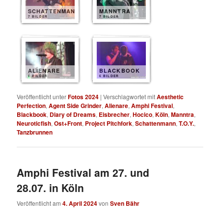
SCHATTENMANN
MANNTRA
7 BILDER
7 BILDER
ALIENARE
BLACKBOOK
6 BILDER
6 BILDER
Veröffentlicht unter
Fotos 2024
|
Verschlagwortet mit
Aesthetic
Perfection
,
Agent Side Grinder
,
Alienare
,
Amphi Festival
,
Blackbook
,
Diary of Dreams
,
Eisbrecher
,
Hocico
,
Köln
,
Manntra
,
Neuroticfish
,
Ost+Front
,
Project Pitchfork
,
Schattenmann
,
T.O.Y.
,
Tanzbrunnen
Amphi Festival am 27. und
28.07. in Köln
Veröffentlicht am
4. April 2024
von
Sven Bähr