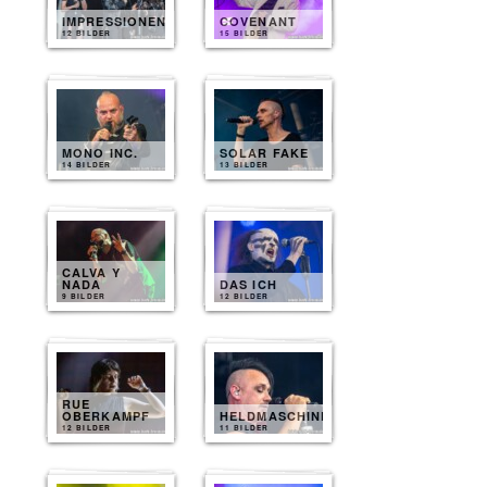
IMPRESSIONEN
COVENANT
12 BILDER
15 BILDER
MONO INC.
SOLAR FAKE
14 BILDER
13 BILDER
CALVA Y
NADA
DAS ICH
9 BILDER
12 BILDER
RUE
OBERKAMPF
HELDMASCHINE
12 BILDER
11 BILDER