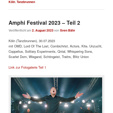
Köln
,
Tanzbrunnen
Amphi Festival 2023 – Teil 2
Veröffentlicht am
2. August 2023
von
Sven Bähr
Köln (Tanzbrunnen), 30.07.2023
mit OMD, Lord Of The Lost, Combichrist, Actors, Kite, Unzucht,
Coppelius, Solitary Experiments, Qntal, Whispering Sons,
Scarlet Dorn, Wiegand, Schöngeist, Traitrs, Blitz Union
Link zur Fotogalerie Teil 1