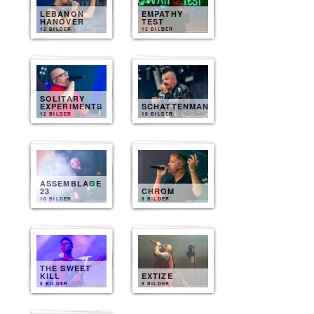
LEBANON
EMPATHY
HANOVER
TEST
12 BILDER
12 BILDER
SOLITARY
EXPERIMENTS
SCHATTENMANN
12 BILDER
10 BILDER
ASSEMBLAGE
23
CHROM
10 BILDER
8 BILDER
THE SWEET
KILL
EXTIZE
8 BILDER
8 BILDER