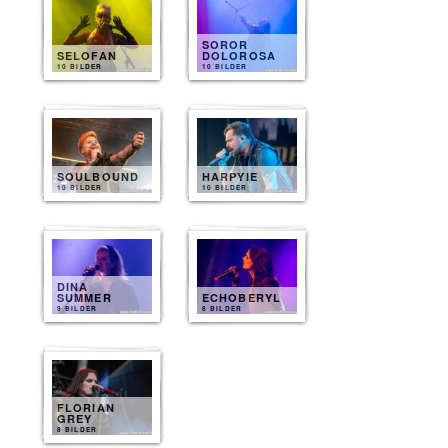
SOROR
SELOFAN
DOLOROSA
10 BILDER
10 BILDER
SOULBOUND
HARPYIE
10 BILDER
10 BILDER
DINA
SUMMER
ECHOBERYL
9 BILDER
8 BILDER
FLORIAN
GREY
8 BILDER