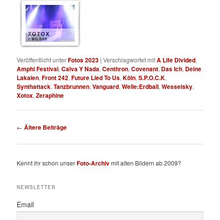
XOTOX
7 BILDER
Veröffentlicht unter
Fotos 2023
|
Verschlagwortet mit
A Life Divided
,
Amphi Festival
,
Calva Y Nada
,
Centhron
,
Covenant
,
Das Ich
,
Deine
Lakaien
,
Front 242
,
Future Lied To Us
,
Köln
,
S.P.O.C.K
,
Synthattack
,
Tanzbrunnen
,
Vanguard
,
Welle:Erdball
,
Wesselsky
,
Xotox
,
Zeraphine
Beitragsnavigation
←
Ältere Beiträge
Kennt ihr schon unser
Foto-Archiv
mit alten Bildern ab 2009?
NEWSLETTER
Email